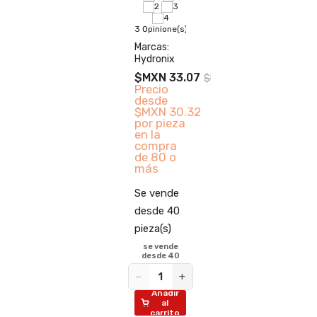
ione(s)
desd
s:
piez
3 Opinione(s)
t
Marcas:
−
Hydronix
 127.92
A
io
$MXN 33.07
$MXN 55.12
de
c
Precio
N 70.36
desde
pieza
$MXN 30.32
a
por pieza
pra
en la
00 o
compra
de 80 o
más
ende
Se vende
e 1
desde 40
(s)
pieza(s)
+
se vende
ñadir
desde 40
al
rrito
−
+
Añadir
al
carrito