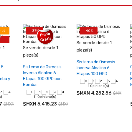
net
-37%
-40%
Se vende desde 1
 1
Se vende desde 1
pieza(s)
+
−
+
pieza(s)
Agotado
Sistema de Osmosis
rrito
Añadir al carrito
 5
Sistema de Osmosis
Inversa Alcalino 6
Inversa Alcalino 6
Etapas 100 GPD
mba y
Etapas 100 GPD con
Bomba
1 Opinione(s)
$MXN 4,252.56
$MXN 7,0
s)
11 Opinione(s)
7
$MXN 5,415.23
$MXN 8,136.50
$MXN 8,595.60