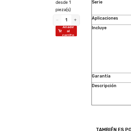
0 o
desde 1
Serie
pieza(s)
ende
Aplicaciones
−
+
e 20
Añadir
Incluye
(s)
al
carrito
vende
de 20
+
ñadir
al
rrito
Garantía
Descripción
TAMBIÉN ES P