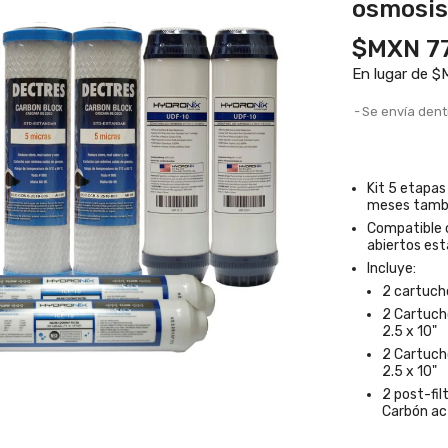
osmosis
$MXN 77
En lugar de 
Se envía dent
Kit 5 etapas
meses tambié
Compatible 
abiertos est
Incluye:
2 cartuch
2 Cartuch
2.5 x 10"
2 Cartuch
2.5 x 10"
2 post-fil
Carbón ac
izador