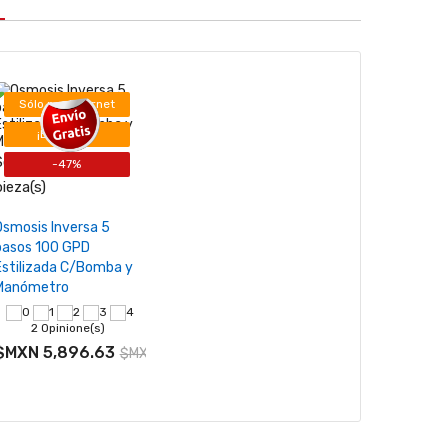
Sólo por Internet
¡En oferta!
Se vende desde 1
-47%
−
+
pieza(s)
Añadir al carrito
Osmosis Inversa 5
pasos 100 GPD
Estilizada C/Bomba y
Manómetro
87.60
2 Opinione(s)
$MXN 5,896.63
$MXN 11,125.72