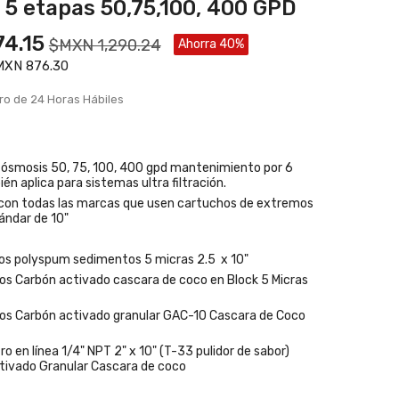
 5 etapas 50,75,100, 400 GPD
4.15
$MXN 1,290.24
Ahorra 40%
$MXN 876.30
ro de 24 Horas Hábiles
 ósmosis 50, 75, 100, 400 gpd mantenimiento por 6
n aplica para sistemas ultra filtración.
con todas las marcas que usen cartuchos de extremos
ándar de 10"
os polyspum sedimentos 5 micras 2.5 x 10"
os Carbón activado cascara de coco en Block 5 Micras
os Carbón activado granular GAC-10 Cascara de Coco
tro en línea 1/4" NPT 2" x 10" (T-33 pulidor de sabor)
tivado Granular Cascara de coco