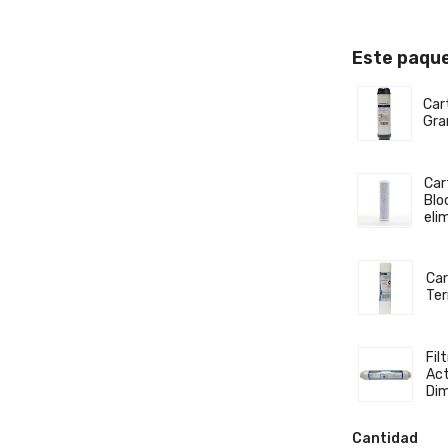
rbón
vado
-34
Este paqu
SMART
ño
Car
pacto
Gra
Car
inione(s)
Blo
as:
eli
Smart
N 14,554.64
$MXN 26,462.99
Car
ende
Ter
e 1
a(s)
Fil
+
Act
Dim
ñadir
al
arrito
Cantidad