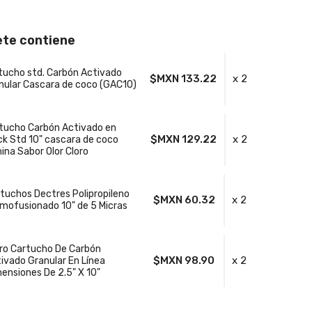
ete contiene
tucho std. Carbón Activado
$MXN 133.22
x 2
nular Cascara de coco (GAC10)
tucho Carbón Activado en
$MXN 129.22
x 2
ck Std 10" cascara de coco
mina Sabor Olor Cloro
tuchos Dectres Polipropileno
$MXN 60.32
x 2
mofusionado 10" de 5 Micras
tro Cartucho De Carbón
$MXN 98.90
x 2
ivado Granular En Línea
ensiones De 2.5" X 10"