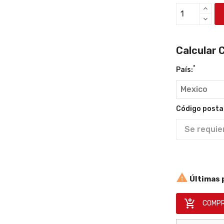
ema
Calcular 
smosis
rsa
*
País:
 GPD
inuo
 Flo®
Código postal
-
UX1
inione(s)

as:
Últimas 
 Flo®
N 8,008.92
$MXN 18,202.08

COMPR
ende