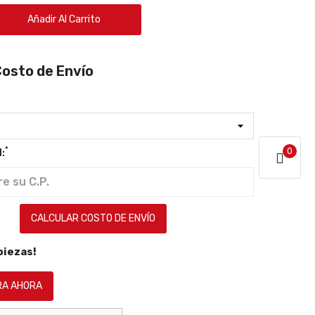
Añadir Al Carrito
Costo de Envío
*
0
:
CALCULAR COSTO DE ENVÍO
piezas!
A AHORA