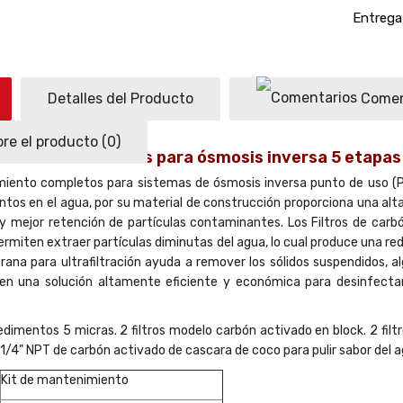
Entrega 
Detalles del Producto
Comen
re el producto
(0)
miento de 12 meses para ósmosis inversa 5 etapas
iento completos para sistemas de ósmosis inversa punto de uso (POU
tos en el agua, por su material de construcción proporciona una alta
 mejor retención de partículas contaminantes. Los Filtros de carbó
permiten extraer partículas diminutas del agua, lo cual produce una re
ana para ultrafiltración ayuda a remover los sólidos suspendidos, al
ecen una solución altamente eficiente y económica para desinfecta
sedimentos 5 micras. 2 filtros modelo carbón activado en block. 2 fil
e 1/4" NPT de carbón activado de cascara de coco para pulir sabor del a
Kit de mantenimiento