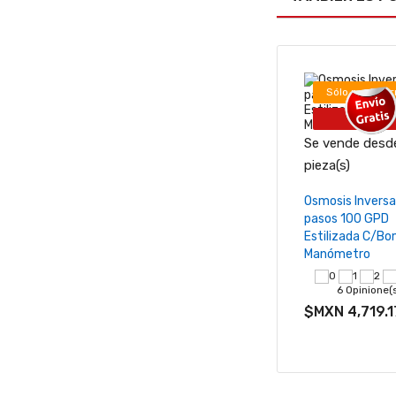
Sólo por Inter
-42%
Se vende desde
−
pieza(s)
Añadir al ca
Osmosis Inversa
pasos 100 GPD
Estilizada C/Bo
Manómetro
6 Opinione(
$MXN 4,719.1