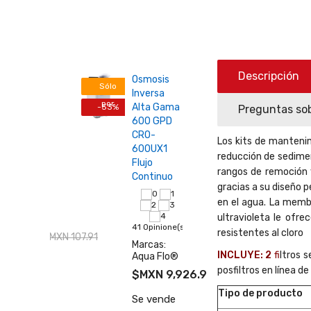
ucho
25-
Descripción
Osmosis
nix
Sólo
Inversa
ropileno
por
Alta Gama
-53%
Preguntas sob
20"
Kit de Manteni
600 GPD
Internet
mentos
CRO-
cras
Los kits de mantenim
600UX1
reducción de sedimen
Flujo
rangos de remoción y
Continuo
gracias a su diseño 
ione(s)
en el agua. La membr
s:
ultravioleta le ofr
nix
41 Opinione(s)
resistentes al cloro
N 75.53
$MXN 107.91
Marcas:
io
INCLUYE: 2
f
ltros 
Aqua Flo®
de
 59.35
posfiltros en línea d
$MXN 9,926.92
$MXN 21,121.10
pieza
a
Tipo de producto
Se vende
pra