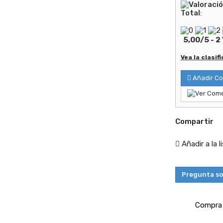
e 1
Total
:
a(s)
+
5,00
/
5
-
2
ñadir
al
Vea la clasif
arrito
Añadir Co
Compartir
Añadir a la 
Pregunta so
Compra 