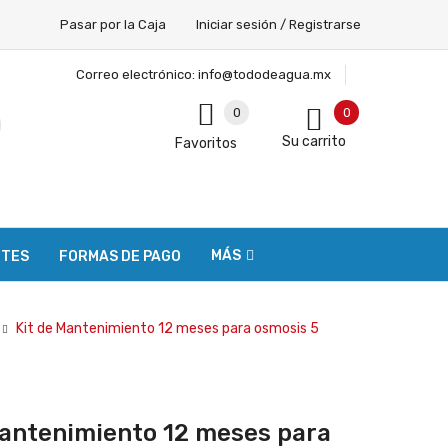
Pasar por la Caja
Iniciar sesión / Registrarse
Correo electrónico:
info@tododeagua.mx
0
0
Su carrito
Favoritos
MÁS
NTES
FORMAS DE PAGO
Kit de Mantenimiento 12 meses para osmosis 5
Mantenimiento 12 meses para