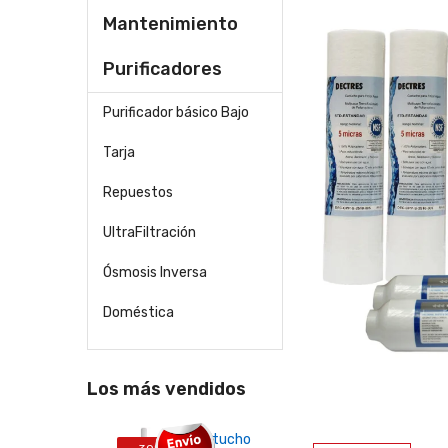
Mantenimiento
Purificadores
Purificador básico Bajo
Tarja
Repuestos
UltraFiltración
Ósmosis Inversa
Doméstica
Los más vendidos
25-
Cartucho
Suav