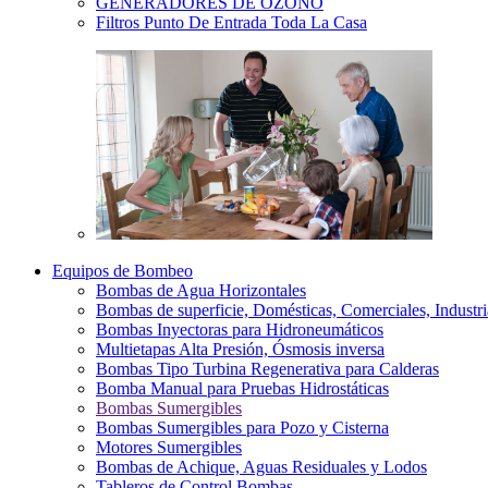
GENERADORES DE OZONO
Filtros Punto De Entrada Toda La Casa
Equipos de Bombeo
Bombas de Agua Horizontales
Bombas de superficie, Domésticas, Comerciales, Industri
Bombas Inyectoras para Hidroneumáticos
Multietapas Alta Presión, Ósmosis inversa
Bombas Tipo Turbina Regenerativa para Calderas
Bomba Manual para Pruebas Hidrostáticas
Bombas Sumergibles
Bombas Sumergibles para Pozo y Cisterna
Motores Sumergibles
Bombas de Achique, Aguas Residuales y Lodos
Tableros de Control Bombas