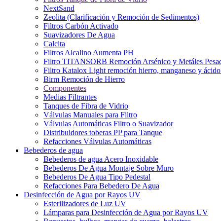
NextSand
Zeolita (Clarificación y Remoción de Sedimentos)
Filtros Carbón Activado
Suavizadores De Agua
Calcita
Filtros Alcalino Aumenta PH
Filtro TITANSORB Remoción Arsénico y Metáles Pesa
Filtro Katalox Light remoción hierro, manganeso y ácido 
Birm Remoción de Hierro
Componentes
Medias Filtrantes
Tanques de Fibra de Vidrio
Válvulas Manuales para Filtro
Válvulas Automáticas Filtro o Suavizador
Distribuidores toberas PP para Tanque
Refacciones Válvulas Automáticas
Bebederos de agua
Bebederos de agua Acero Inoxidable
Bebederos De Agua Montaje Sobre Muro
Bebederos De Agua Tipo Pedestal
Refacciones Para Bebedero De Agua
Desinfección de Agua por Rayos UV
Esterilizadores de Luz UV
Lámparas para Desinfección de Agua por Rayos UV