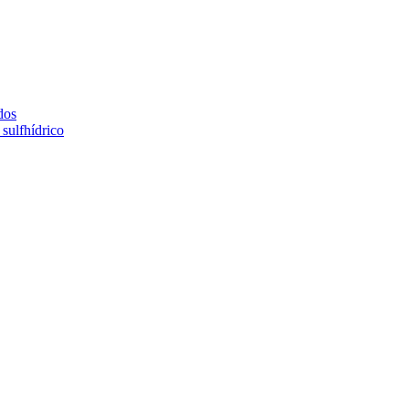
dos
sulfhídrico