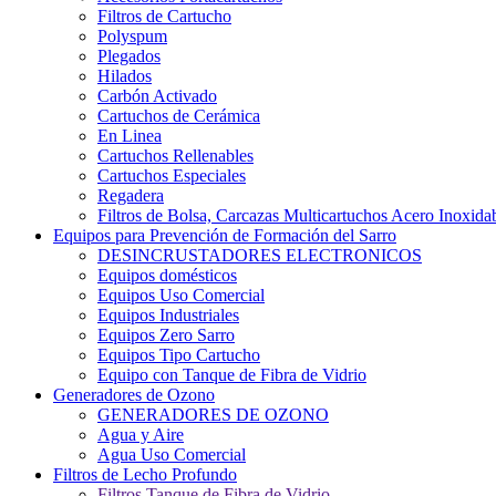
Filtros de Cartucho
Polyspum
Plegados
Hilados
Carbón Activado
Cartuchos de Cerámica
En Linea
Cartuchos Rellenables
Cartuchos Especiales
Regadera
Filtros de Bolsa, Carcazas Multicartuchos Acero Inoxida
Equipos para Prevención de Formación del Sarro
DESINCRUSTADORES ELECTRONICOS
Equipos domésticos
Equipos Uso Comercial
Equipos Industriales
Equipos Zero Sarro
Equipos Tipo Cartucho
Equipo con Tanque de Fibra de Vidrio
Generadores de Ozono
GENERADORES DE OZONO
Agua y Aire
Agua Uso Comercial
Filtros de Lecho Profundo
Filtros Tanque de Fibra de Vidrio