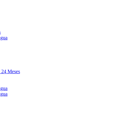
s
agua
y 24 Meses
agua
agua