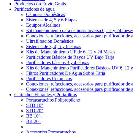
Productos con Envío Gratis
Purificadores de agua
Osmosis Domésticas
Sistemas de 4, 5 y 6 Etapas
Equipos Alcalinos
Kit mantenimiento para ósmosis Inversa 6, 12 y 24 mese
Conexiones, refacciones, accesorios para purificador de 
Ultrafiltración Doméstica
Sistemas de 3, 4, 5 y 6 etapas
Kits de Mantenimiento UF de 6, 12 y 24 Meses
Purificadores Básicos de Rayos UV Bajo Tarja
Purificadores básicos 3 y 4 etapas
Kits de Mantenimiento Purificadores Básicos UV 6, 12 
Filtros Purificadores De Agua Sobre-Tarja
Purificadores Cerámicos
Conexiones, refacciones, accesorios para purificador de 
Conexiones, refacciones, accesorios para purificador de 
Cartuchos Filtrantes y Portafiltros
Portacartuchos Polipropileno
STD 10"
STD 20"
BB 10"
BB 20"
Accesorios Portacartuchos