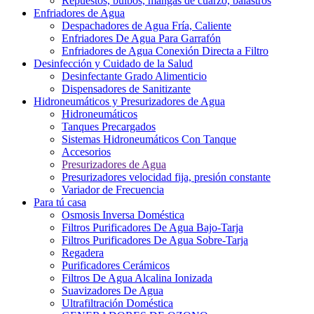
Repuestos, bulbos, mangas de cuarzo, balastros
Enfriadores de Agua
Despachadores de Agua Fría, Caliente
Enfriadores De Agua Para Garrafón
Enfriadores de Agua Conexión Directa a Filtro
Desinfección y Cuidado de la Salud
Desinfectante Grado Alimenticio
Dispensadores de Sanitizante
Hidroneumáticos y Presurizadores de Agua
Hidroneumáticos
Tanques Precargados
Sistemas Hidroneumáticos Con Tanque
Accesorios
Presurizadores de Agua
Presurizadores velocidad fija, presión constante
Variador de Frecuencia
Para tú casa
Osmosis Inversa Doméstica
Filtros Purificadores De Agua Bajo-Tarja
Filtros Purificadores De Agua Sobre-Tarja
Regadera
Purificadores Cerámicos
Filtros De Agua Alcalina Ionizada
Suavizadores De Agua
Ultrafiltración Doméstica