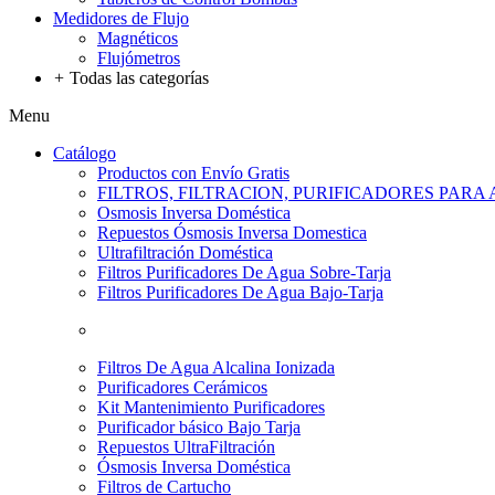
Medidores de Flujo
Magnéticos
Flujómetros
+
Todas las categorías
Menu
Catálogo
Productos con Envío Gratis
FILTROS, FILTRACION, PURIFICADORES PARA
Osmosis Inversa Doméstica
Repuestos Ósmosis Inversa Domestica
Ultrafiltración Doméstica
Filtros Purificadores De Agua Sobre-Tarja
Filtros Purificadores De Agua Bajo-Tarja
Filtros De Agua Alcalina Ionizada
Purificadores Cerámicos
Kit Mantenimiento Purificadores
Purificador básico Bajo Tarja
Repuestos UltraFiltración
Ósmosis Inversa Doméstica
Filtros de Cartucho