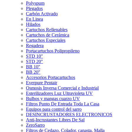
Polyspum
Plegados
Carbón Activado
En Linea
Hilados
Cartuchos Rellenables
Cartuchos de Cerámica
Cartuchos Especiales
Regadera
Portacartuchos Polipropileno
STD 10"
STD 20"
BB 10"
BB 20"
Accesorios Portacartuchos
Everpure Pentair
Osmosis Inversa Comercial e Industrial
Esterilizadores Luz Ultravioleta UV
Bulbos y mangas cuarzo UV
Filtros Punto De Entrada Toda La Casa
Equipos para control del sarro
DESINCRUSTADORES ELECTRONICOS
Anti-Incrustantes Libres De Sal
ZeroSarro
Filtros de Cedazo, Colador, canasta, Malla