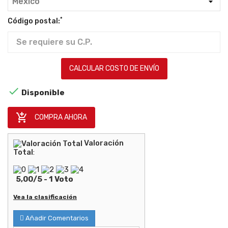
*
Código postal:
CALCULAR COSTO DE ENVÍO

Disponible

COMPRA AHORA
Valoración
Total
:
5,00
/
5
-
1
Voto
Vea la clasificación
Añadir Comentarios