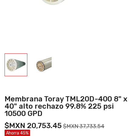
Membrana Toray TML20D-400 8" x
40" alto rechazo 99.8% 225 psi
10500 GPD
$MXN 20,753.45
$MXN 37,733.54
Ahorra 45%