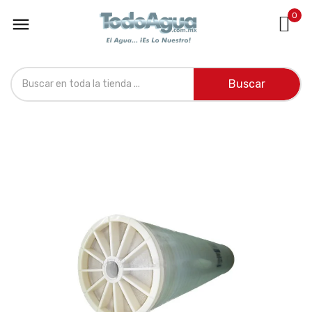
0

Buscar