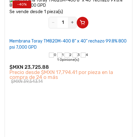
-40%
Se vende desde 1 pieza(s)
−
+
Membrana Toray TM820M-400 8" x 40" rechazo 99.8% 800
psi 7,000 GPD
1 Opinione(s)
$MXN 23,725.88
Precio desde
$MXN 17,794.41 por pieza en la
compra de 24 o más
$MXN 39,543.14