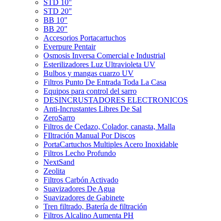
STD 10"
STD 20"
BB 10"
BB 20"
Accesorios Portacartuchos
Everpure Pentair
Osmosis Inversa Comercial e Industrial
Esterilizadores Luz Ultravioleta UV
Bulbos y mangas cuarzo UV
Filtros Punto De Entrada Toda La Casa
Equipos para control del sarro
DESINCRUSTADORES ELECTRONICOS
Anti-Incrustantes Libres De Sal
ZeroSarro
Filtros de Cedazo, Colador, canasta, Malla
FIltración Manual Por Discos
PortaCartuchos Multiples Acero Inoxidable
Filtros Lecho Profundo
NextSand
Zeolita
Filtros Carbón Activado
Suavizadores De Agua
Suavizadores de Gabinete
Tren filtrado, Batería de filtración
Filtros Alcalino Aumenta PH