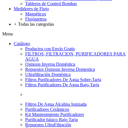
Tableros de Control Bombas
Medidores de Flujo
Magnéticos
Flujómetros
+
Todas las categorías
Menu
Catálogo
Productos con Envío Gratis
FILTROS, FILTRACION, PURIFICADORES PARA
AGUA
Osmosis Inversa Doméstica
Repuestos Ósmosis Inversa Domestica
Ultrafiltración Doméstica
Filtros Purificadores De Agua Sobre-Tarja
Filtros Purificadores De Agua Bajo-Tarja
Filtros De Agua Alcalina Ionizada
Purificadores Cerámicos
Kit Mantenimiento Purificadores
Purificador básico Bajo Tarja
Repuestos UltraFiltración