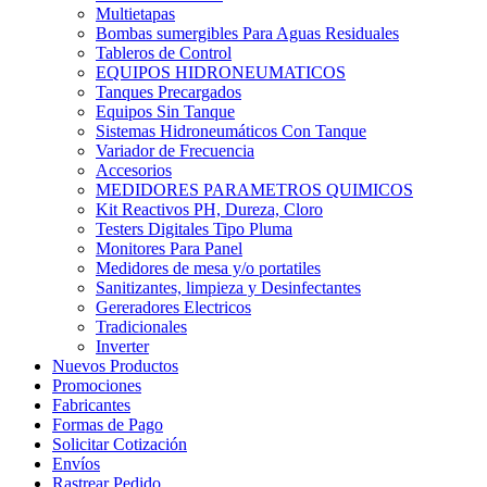
Multietapas
Bombas sumergibles Para Aguas Residuales
Tableros de Control
EQUIPOS HIDRONEUMATICOS
Tanques Precargados
Equipos Sin Tanque
Sistemas Hidroneumáticos Con Tanque
Variador de Frecuencia
Accesorios
MEDIDORES PARAMETROS QUIMICOS
Kit Reactivos PH, Dureza, Cloro
Testers Digitales Tipo Pluma
Monitores Para Panel
Medidores de mesa y/o portatiles
Sanitizantes, limpieza y Desinfectantes
Gereradores Electricos
Tradicionales
Inverter
Nuevos Productos
Promociones
Fabricantes
Formas de Pago
Solicitar Cotización
Envíos
Rastrear Pedido