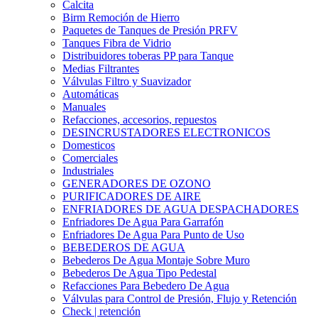
Calcita
Birm Remoción de Hierro
Paquetes de Tanques de Presión PRFV
Tanques Fibra de Vidrio
Distribuidores toberas PP para Tanque
Medias Filtrantes
Válvulas Filtro y Suavizador
Automáticas
Manuales
Refacciones, accesorios, repuestos
DESINCRUSTADORES ELECTRONICOS
Domesticos
Comerciales
Industriales
GENERADORES DE OZONO
PURIFICADORES DE AIRE
ENFRIADORES DE AGUA DESPACHADORES
Enfriadores De Agua Para Garrafón
Enfriadores De Agua Para Punto de Uso
BEBEDEROS DE AGUA
Bebederos De Agua Montaje Sobre Muro
Bebederos De Agua Tipo Pedestal
Refacciones Para Bebedero De Agua
Válvulas para Control de Presión, Flujo y Retención
Check | retención