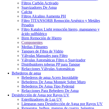
Filtros Carbón Activado
Suavizadores De Agua
Calcita
Filtros Alcalino Aumenta PH
Filtro TITANSORB Remoción Arsénico y Metáles
Pesados
Filtro Katalox Light remoción hierro, manganeso y
ácido sulfhídrico
Birm Remoción de Hierro
Componentes
Medias Filtrantes
Tanques de Fibra de Vidrio
Válvulas Manuales para Filtro
Válvulas Automáticas Filtro o Suavizador
Distribuidores toberas PP para Tanque
Refacciones Válvulas Automáticas
Bebederos de agua
Bebederos de agua Acero Inoxidable
Bebederos De Agua Montaje Sobre Muro
Bebederos De Agua Tipo Pedestal
Refacciones Para Bebedero De Agua
Desinfección de Agua por Rayos UV
Esterilizadores de Luz UV
Lámparas para Desinfección de Agua por Rayos UV
Repuestos, bulbos, mangas de cuarzo, balastros