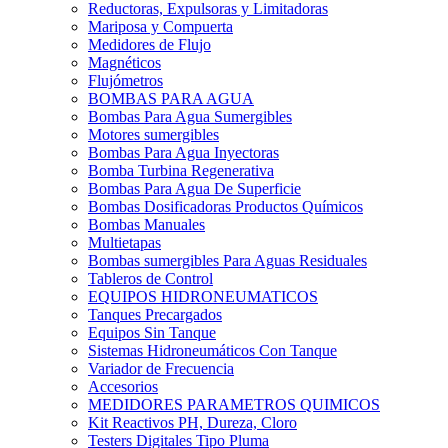
Reductoras, Expulsoras y Limitadoras
Mariposa y Compuerta
Medidores de Flujo
Magnéticos
Flujómetros
BOMBAS PARA AGUA
Bombas Para Agua Sumergibles
Motores sumergibles
Bombas Para Agua Inyectoras
Bomba Turbina Regenerativa
Bombas Para Agua De Superficie
Bombas Dosificadoras Productos Químicos
Bombas Manuales
Multietapas
Bombas sumergibles Para Aguas Residuales
Tableros de Control
EQUIPOS HIDRONEUMATICOS
Tanques Precargados
Equipos Sin Tanque
Sistemas Hidroneumáticos Con Tanque
Variador de Frecuencia
Accesorios
MEDIDORES PARAMETROS QUIMICOS
Kit Reactivos PH, Dureza, Cloro
Testers Digitales Tipo Pluma