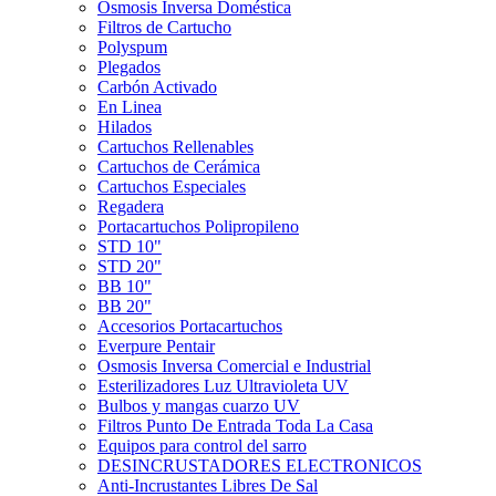
Ósmosis Inversa Doméstica
Filtros de Cartucho
Polyspum
Plegados
Carbón Activado
En Linea
Hilados
Cartuchos Rellenables
Cartuchos de Cerámica
Cartuchos Especiales
Regadera
Portacartuchos Polipropileno
STD 10"
STD 20"
BB 10"
BB 20"
Accesorios Portacartuchos
Everpure Pentair
Osmosis Inversa Comercial e Industrial
Esterilizadores Luz Ultravioleta UV
Bulbos y mangas cuarzo UV
Filtros Punto De Entrada Toda La Casa
Equipos para control del sarro
DESINCRUSTADORES ELECTRONICOS
Anti-Incrustantes Libres De Sal