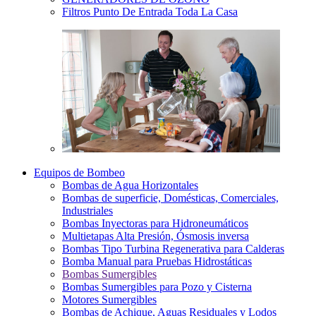
Filtros Punto De Entrada Toda La Casa
Equipos de Bombeo
Bombas de Agua Horizontales
Bombas de superficie, Domésticas, Comerciales,
Industriales
Bombas Inyectoras para Hidroneumáticos
Multietapas Alta Presión, Ósmosis inversa
Bombas Tipo Turbina Regenerativa para Calderas
Bomba Manual para Pruebas Hidrostáticas
Bombas Sumergibles
Bombas Sumergibles para Pozo y Cisterna
Motores Sumergibles
Bombas de Achique, Aguas Residuales y Lodos