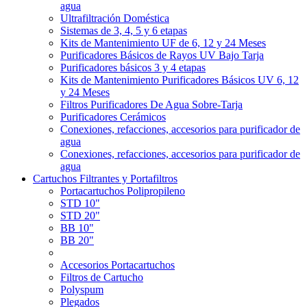
agua
Ultrafiltración Doméstica
Sistemas de 3, 4, 5 y 6 etapas
Kits de Mantenimiento UF de 6, 12 y 24 Meses
Purificadores Básicos de Rayos UV Bajo Tarja
Purificadores básicos 3 y 4 etapas
Kits de Mantenimiento Purificadores Básicos UV 6, 12
y 24 Meses
Filtros Purificadores De Agua Sobre-Tarja
Purificadores Cerámicos
Conexiones, refacciones, accesorios para purificador de
agua
Conexiones, refacciones, accesorios para purificador de
agua
Cartuchos Filtrantes y Portafiltros
Portacartuchos Polipropileno
STD 10"
STD 20"
BB 10"
BB 20"
Accesorios Portacartuchos
Filtros de Cartucho
Polyspum
Plegados