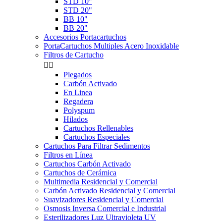
STD 10"
STD 20"
BB 10"
BB 20"
Accesorios Portacartuchos
PortaCartuchos Multiples Acero Inoxidable
Filtros de Cartucho


Plegados
Carbón Activado
En Linea
Regadera
Polyspum
Hilados
Cartuchos Rellenables
Cartuchos Especiales
Cartuchos Para Filtrar Sedimentos
Filtros en Línea
Cartuchos Carbón Activado
Cartuchos de Cerámica
Multimedia Residencial y Comercial
Carbón Activado Residencial y Comercial
Suavizadores Residencial y Comercial
Osmosis Inversa Comercial e Industrial
Esterilizadores Luz Ultravioleta UV