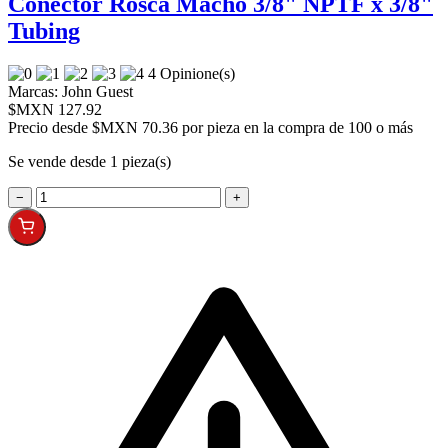
Conector Rosca Macho 3/8" NPTF x 3/8"
Tubing
4 Opinione(s)
Marcas:
John Guest
$MXN 127.92
Precio desde
$MXN 70.36 por pieza en la compra de 100 o más
Se vende desde 1 pieza(s)
−
+