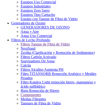
Equipos Uso Comercial
Equipos Industriales
Equipos Zero Sarro
Equipos Tipo Cartucho
Equipo con Tanque de Fibra de Vidrio
Generadores de Ozono
GENERADORES DE OZONO
Agua y Aire
Agua Uso Comercial
Filtros de Lecho Profundo
Filtros Tanque de Fibra de Vidrio
NextSand
Zeolita (Clarificación y Remoción de Sedimentos)
Filtros Carbón Activado
Suavizadores De Agua
Calcita
Filtros Alcalino Aumenta PH
Filtro TITANSORB Remoción Arsénico y Metáles
Pesados
Filtro Katalox Light remoción hierro, manganeso y
ácido sulfhídrico
Birm Remoción de Hierro
Componentes
Medias Filtrantes
Tanques de Fibra de Vidrio