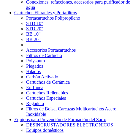
Conexiones, refacciones, accesorios para purificador de
agua
Cartuchos Filtrantes y Portafiltros
Portacartuchos Polipropileno
STD 10"
STD 20"
BB 10"
BB 20"
Accesorios Portacartuchos
Filtros de Cartucho
Polyspum
Plegados
Hilados
Carbón Activado
Cartuchos de Cerámica
En Linea
Cartuchos Rellenables
Cartuchos Especiales
Regadera
Filtros de Bolsa, Carcazas Multicartuchos Acero
Inoxidable
Equipos para Prevención de Formación del Sarro
DESINCRUSTADORES ELECTRONICOS
Equipos domésticos