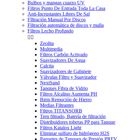
Bulbos y mangas cuarzo UV
Filtros Punto De Entrada Toda La Casa
Anti-Incrustantes Libres De Sal
FIltración Manual Por Discos
Filtración automática de discos y malla
Filtros Lecho Profundo


Zeolita
Multimedia
Filtros Carbón Activado
Suavizadores De Agua
Calcita
Suavizadores de Gabinete
Válvulas Filtro y Suavizador
NextSand
Tanques Fibra de Vidrio
Filtros Alcalino Aumenta PH
Birm Remoción de Hierro
Medias Filtrantes
Filtros TITANSORB
Tren filtrado, Batería de filtración
Distribuidores toberas PP para Tanque
Filtros Katalox Light
Eliminar sulfuro de hidrógeno H2S
Paquetes de Tanques de Presión PRFV