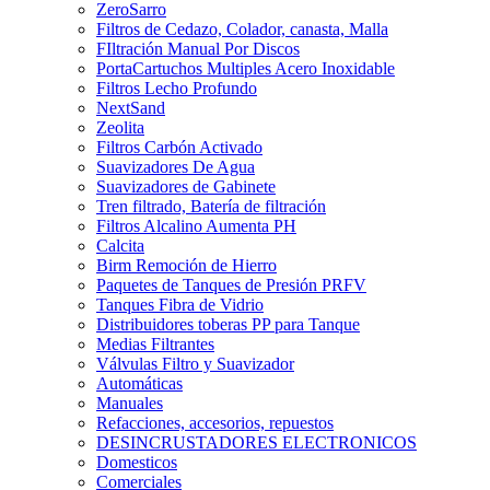
ZeroSarro
Filtros de Cedazo, Colador, canasta, Malla
FIltración Manual Por Discos
PortaCartuchos Multiples Acero Inoxidable
Filtros Lecho Profundo
NextSand
Zeolita
Filtros Carbón Activado
Suavizadores De Agua
Suavizadores de Gabinete
Tren filtrado, Batería de filtración
Filtros Alcalino Aumenta PH
Calcita
Birm Remoción de Hierro
Paquetes de Tanques de Presión PRFV
Tanques Fibra de Vidrio
Distribuidores toberas PP para Tanque
Medias Filtrantes
Válvulas Filtro y Suavizador
Automáticas
Manuales
Refacciones, accesorios, repuestos
DESINCRUSTADORES ELECTRONICOS
Domesticos
Comerciales