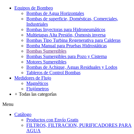
Equipos de Bombeo
Bombas de Agua Horizontales
Bombas de superficie, Domésticas, Comerciales,
Industriales
Bombas Inyectoras para Hidroneumáticos
Multietapas Alta Presión, Ósmosis inversa
Bombas Tipo Turbina Regenerativa para Calderas
Bomba Manual para Pruebas Hidrostáticas
Bombas Sumergibles
Bombas Sumergibles para Pozo y Cisterna
Motores Sumergibles
Bombas de Achique, Aguas Residuales y Lodos
Tableros de Control Bombas
Medidores de Flujo
Magnéticos
Flujómetros
+
Todas las categorías
Menu
Catálogo
Productos con Envío Gratis
FILTROS, FILTRACION, PURIFICADORES PARA
AGUA