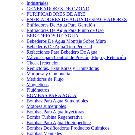
Industriales
GENERADORES DE OZONO
PURIFICADORES DE AIRE
ENFRIADORES DE AGUA DESPACHADORES
Enfriadores De Agua Para Garrafón
Enfriadores De Agua Para Punto de Uso
BEBEDEROS DE AGUA
Bebederos De Agua Montaje Sobre Muro
Bebederos De Agua Tipo Pedestal
Refacciones Para Bebedero De Agua
Válvulas para Control de Presión, Flujo y Retención
Check | retención
Reductoras, Expulsoras y Limitadoras
Mariposa y Compuerta
Medidores de Flujo
Magnéticos
Flujómetros
BOMBAS PARA AGUA
Bombas Para Agua Sumergibles
Motores sumergibles
Bombas Para Agua Inyectoras
Bomba Turbina Regenerativa
Bombas Para Agua De Superficie
Bombas Dosificadoras Productos Químicos
Bombas Manuales