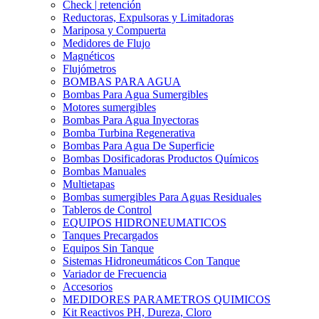
Check | retención
Reductoras, Expulsoras y Limitadoras
Mariposa y Compuerta
Medidores de Flujo
Magnéticos
Flujómetros
BOMBAS PARA AGUA
Bombas Para Agua Sumergibles
Motores sumergibles
Bombas Para Agua Inyectoras
Bomba Turbina Regenerativa
Bombas Para Agua De Superficie
Bombas Dosificadoras Productos Químicos
Bombas Manuales
Multietapas
Bombas sumergibles Para Aguas Residuales
Tableros de Control
EQUIPOS HIDRONEUMATICOS
Tanques Precargados
Equipos Sin Tanque
Sistemas Hidroneumáticos Con Tanque
Variador de Frecuencia
Accesorios
MEDIDORES PARAMETROS QUIMICOS
Kit Reactivos PH, Dureza, Cloro