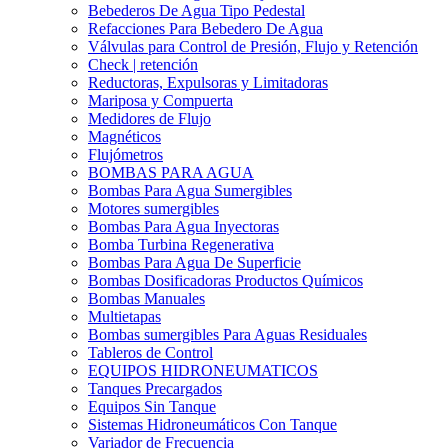
Bebederos De Agua Tipo Pedestal
Refacciones Para Bebedero De Agua
Válvulas para Control de Presión, Flujo y Retención
Check | retención
Reductoras, Expulsoras y Limitadoras
Mariposa y Compuerta
Medidores de Flujo
Magnéticos
Flujómetros
BOMBAS PARA AGUA
Bombas Para Agua Sumergibles
Motores sumergibles
Bombas Para Agua Inyectoras
Bomba Turbina Regenerativa
Bombas Para Agua De Superficie
Bombas Dosificadoras Productos Químicos
Bombas Manuales
Multietapas
Bombas sumergibles Para Aguas Residuales
Tableros de Control
EQUIPOS HIDRONEUMATICOS
Tanques Precargados
Equipos Sin Tanque
Sistemas Hidroneumáticos Con Tanque
Variador de Frecuencia