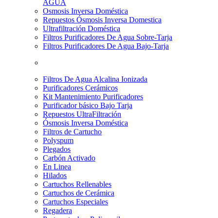
AGUA
Osmosis Inversa Doméstica
Repuestos Ósmosis Inversa Domestica
Ultrafiltración Doméstica
Filtros Purificadores De Agua Sobre-Tarja
Filtros Purificadores De Agua Bajo-Tarja
Filtros De Agua Alcalina Ionizada
Purificadores Cerámicos
Kit Mantenimiento Purificadores
Purificador básico Bajo Tarja
Repuestos UltraFiltración
Ósmosis Inversa Doméstica
Filtros de Cartucho
Polyspum
Plegados
Carbón Activado
En Linea
Hilados
Cartuchos Rellenables
Cartuchos de Cerámica
Cartuchos Especiales
Regadera