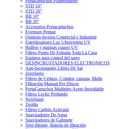
Portacartuchos Polipropileno
STD 10"
STD 20"
BB 10"
BB 20"
Accesorios Portacartuchos
Everpure Pentair
Osmosis Inversa Comercial e Industrial
Esterilizadores Luz Ultravioleta UV
Bulbos y mangas cuarzo UV
Filtros Punto De Entrada Toda La Casa
Equipos para control del sarro
DESINCRUSTADORES ELECTRONICOS
Anti-Incrustantes Libres De Sal
ZeroSarro
Filtros de Cedazo, Colador, canasta, Malla
FIltración Manual Por Discos
PortaCartuchos Multiples Acero Inoxidable
Filtros Lecho Profundo
NextSand
Zeolita
Filtros Carbón Activado
Suavizadores De Agua
Suavizadores de Gabinete
Tren filtrado, Batería de filtración