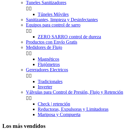
Tuneles Sanitizadores


Túneles Móviles
Sanitizantes, limpieza y Desinfectantes
Equipos para control de sarro


ZERO SARRO control de dureza
Productos con Envío Gratis
Medidores de Flujo


Magnéticos
Flujómetros
Gereradores Electricos


Tradicionales
Inverter
Válvulas para Control de Presión, Flujo y Retención


Check | retención
Reductoras, Expulsoras y Limitadoras
Mariposa y Compuerta
Los más vendidos