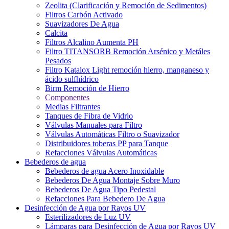
Zeolita (Clarificación y Remoción de Sedimentos)
Filtros Carbón Activado
Suavizadores De Agua
Calcita
Filtros Alcalino Aumenta PH
Filtro TITANSORB Remoción Arsénico y Metáles
Pesados
Filtro Katalox Light remoción hierro, manganeso y
ácido sulfhídrico
Birm Remoción de Hierro
Componentes
Medias Filtrantes
Tanques de Fibra de Vidrio
Válvulas Manuales para Filtro
Válvulas Automáticas Filtro o Suavizador
Distribuidores toberas PP para Tanque
Refacciones Válvulas Automáticas
Bebederos de agua
Bebederos de agua Acero Inoxidable
Bebederos De Agua Montaje Sobre Muro
Bebederos De Agua Tipo Pedestal
Refacciones Para Bebedero De Agua
Desinfección de Agua por Rayos UV
Esterilizadores de Luz UV
Lámparas para Desinfección de Agua por Rayos UV