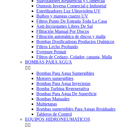
Suavizadores Residencial y Comercial
Osmosis Inversa Comercial e Industrial
Esterilizadores Luz Ultravioleta UV
Bulbos y mangas cuarzo UV
Filtros Punto De Entrada Toda La Casa
Anti-Incrustantes Libres De Sal
FIltración Manual Por Discos
Filtración automática de discos y malla
Bombas Dosificadoras Productos Químicos
Filtros Lecho Profundo
Everpure Pentair
Filtros de Cedazo, Colador, canasta, Malla
BOMBAS PARA AGUA


Bombas Para Agua Sumergibles
Motores sumergibles
Bombas Para Agua Inyectoras
Bomba Turbina Regenerativa
Bombas Para Agua De Superficie
Bombas Manuales
Multietapas
Bombas sumergibles Para Aguas Residuales
Tableros de Control
EQUIPOS HIDRONEUMATICOS

