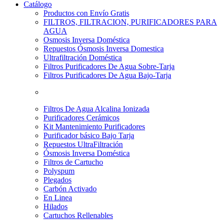
Catálogo
Productos con Envío Gratis
FILTROS, FILTRACION, PURIFICADORES PARA
AGUA
Osmosis Inversa Doméstica
Repuestos Ósmosis Inversa Domestica
Ultrafiltración Doméstica
Filtros Purificadores De Agua Sobre-Tarja
Filtros Purificadores De Agua Bajo-Tarja
Filtros De Agua Alcalina Ionizada
Purificadores Cerámicos
Kit Mantenimiento Purificadores
Purificador básico Bajo Tarja
Repuestos UltraFiltración
Ósmosis Inversa Doméstica
Filtros de Cartucho
Polyspum
Plegados
Carbón Activado
En Linea
Hilados
Cartuchos Rellenables