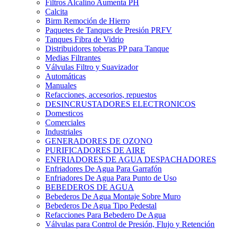
Filtros Alcalino Aumenta PH
Calcita
Birm Remoción de Hierro
Paquetes de Tanques de Presión PRFV
Tanques Fibra de Vidrio
Distribuidores toberas PP para Tanque
Medias Filtrantes
Válvulas Filtro y Suavizador
Automáticas
Manuales
Refacciones, accesorios, repuestos
DESINCRUSTADORES ELECTRONICOS
Domesticos
Comerciales
Industriales
GENERADORES DE OZONO
PURIFICADORES DE AIRE
ENFRIADORES DE AGUA DESPACHADORES
Enfriadores De Agua Para Garrafón
Enfriadores De Agua Para Punto de Uso
BEBEDEROS DE AGUA
Bebederos De Agua Montaje Sobre Muro
Bebederos De Agua Tipo Pedestal
Refacciones Para Bebedero De Agua
Válvulas para Control de Presión, Flujo y Retención