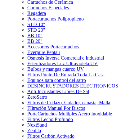
Cartuchos de Cerámica
Cartuchos Especiales
Regadera
Portacartuchos Polipropileno
STD 10"
STD 20"
BB 10"
BB 20"
Accesorios Portacartuchos
Everpure Pentair
Osmosis Inversa Comercial e Industrial
Esterilizadores Luz Ultravioleta UV
Bulbos y mangas cuarzo UV
Filtros Punto De Entrada Toda La Casa
Equipos para control del sarro
DESINCRUSTADORES ELECTRONICOS
Anti-Incrustantes Libres De Sal
ZeroSarro
Filtros de Cedazo, Colador, canasta, Malla
FIltración Manual Por Discos
PortaCartuchos Multiples Acero Inoxidable
Filtros Lecho Profundo
NextSand
Zeolita
Filtros Carbón Activado