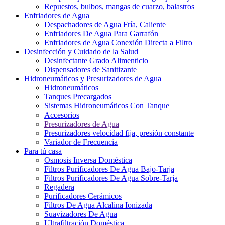
Repuestos, bulbos, mangas de cuarzo, balastros
Enfriadores de Agua
Despachadores de Agua Fría, Caliente
Enfriadores De Agua Para Garrafón
Enfriadores de Agua Conexión Directa a Filtro
Desinfección y Cuidado de la Salud
Desinfectante Grado Alimenticio
Dispensadores de Sanitizante
Hidroneumáticos y Presurizadores de Agua
Hidroneumáticos
Tanques Precargados
Sistemas Hidroneumáticos Con Tanque
Accesorios
Presurizadores de Agua
Presurizadores velocidad fija, presión constante
Variador de Frecuencia
Para tú casa
Osmosis Inversa Doméstica
Filtros Purificadores De Agua Bajo-Tarja
Filtros Purificadores De Agua Sobre-Tarja
Regadera
Purificadores Cerámicos
Filtros De Agua Alcalina Ionizada
Suavizadores De Agua
Ultrafiltración Doméstica