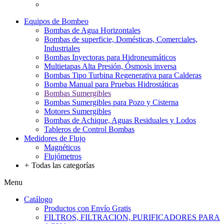
Equipos de Bombeo
Bombas de Agua Horizontales
Bombas de superficie, Domésticas, Comerciales,
Industriales
Bombas Inyectoras para Hidroneumáticos
Multietapas Alta Presión, Ósmosis inversa
Bombas Tipo Turbina Regenerativa para Calderas
Bomba Manual para Pruebas Hidrostáticas
Bombas Sumergibles
Bombas Sumergibles para Pozo y Cisterna
Motores Sumergibles
Bombas de Achique, Aguas Residuales y Lodos
Tableros de Control Bombas
Medidores de Flujo
Magnéticos
Flujómetros
+
Todas las categorías
Menu
Catálogo
Productos con Envío Gratis
FILTROS, FILTRACION, PURIFICADORES PARA