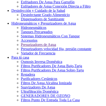
Enfriadores De Agua Para Garrafón
Enfriadores de Agua Conexión Directa a Filtro
Desinfección y Cuidado de la Salud
Desinfectante Grado Alimenticio
Dispensadores de Sanitizante
Hidroneumáticos y Presurizadores de Agua
Hidroneumáticos
Tanques Precargados
Sistemas Hidroneumáticos Con Tanque
Accesorios
Presurizadores de Agua
Presurizadores velocidad fija, presión constante
Variador de Frecuencia
Para tú casa
Osmosis Inversa Doméstica
Filtros Purificadores De Agua Bajo-Tarja
Filtros Purificadores De Agua Sobre-Tarja
Regadera
Purificadores Cerámicos
Filtros De Agua Alcalina Ionizada
Suavizadores De Agua
Ultrafiltración Doméstica
GENERADORES DE OZONO
Filtros Punto De Entrada Toda La Casa