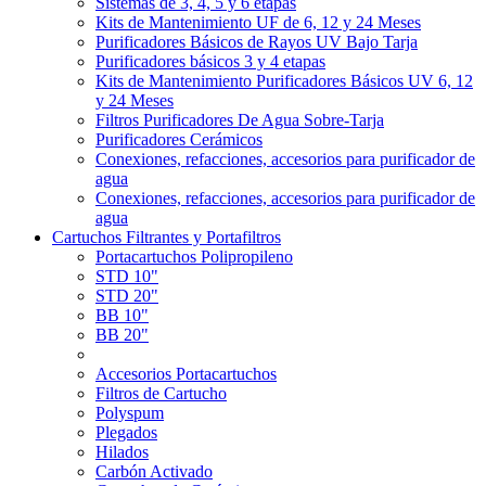
Sistemas de 3, 4, 5 y 6 etapas
Kits de Mantenimiento UF de 6, 12 y 24 Meses
Purificadores Básicos de Rayos UV Bajo Tarja
Purificadores básicos 3 y 4 etapas
Kits de Mantenimiento Purificadores Básicos UV 6, 12
y 24 Meses
Filtros Purificadores De Agua Sobre-Tarja
Purificadores Cerámicos
Conexiones, refacciones, accesorios para purificador de
agua
Conexiones, refacciones, accesorios para purificador de
agua
Cartuchos Filtrantes y Portafiltros
Portacartuchos Polipropileno
STD 10"
STD 20"
BB 10"
BB 20"
Accesorios Portacartuchos
Filtros de Cartucho
Polyspum
Plegados
Hilados
Carbón Activado