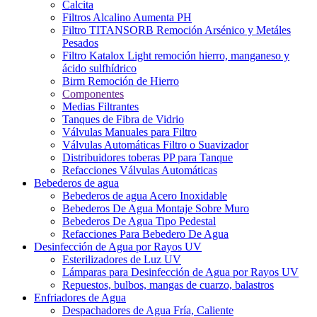
Calcita
Filtros Alcalino Aumenta PH
Filtro TITANSORB Remoción Arsénico y Metáles
Pesados
Filtro Katalox Light remoción hierro, manganeso y
ácido sulfhídrico
Birm Remoción de Hierro
Componentes
Medias Filtrantes
Tanques de Fibra de Vidrio
Válvulas Manuales para Filtro
Válvulas Automáticas Filtro o Suavizador
Distribuidores toberas PP para Tanque
Refacciones Válvulas Automáticas
Bebederos de agua
Bebederos de agua Acero Inoxidable
Bebederos De Agua Montaje Sobre Muro
Bebederos De Agua Tipo Pedestal
Refacciones Para Bebedero De Agua
Desinfección de Agua por Rayos UV
Esterilizadores de Luz UV
Lámparas para Desinfección de Agua por Rayos UV
Repuestos, bulbos, mangas de cuarzo, balastros
Enfriadores de Agua
Despachadores de Agua Fría, Caliente