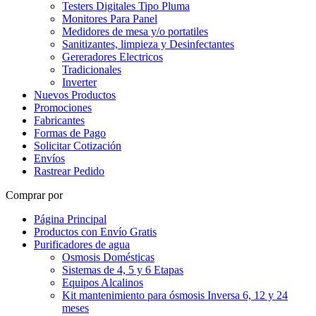
Testers Digitales Tipo Pluma
Monitores Para Panel
Medidores de mesa y/o portatiles
Sanitizantes, limpieza y Desinfectantes
Gereradores Electricos
Tradicionales
Inverter
Nuevos Productos
Promociones
Fabricantes
Formas de Pago
Solicitar Cotización
Envíos
Rastrear Pedido
Comprar por
Página Principal
Productos con Envío Gratis
Purificadores de agua
Osmosis Domésticas
Sistemas de 4, 5 y 6 Etapas
Equipos Alcalinos
Kit mantenimiento para ósmosis Inversa 6, 12 y 24
meses