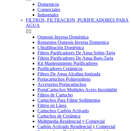
Domesticos
Comerciales
Industriales
FILTROS, FILTRACION, PURIFICADORES PARA
AGUA


Osmosis Inversa Doméstica
Repuestos Ósmosis Inversa Domestica
Ultrafiltración Doméstica
Filtros Purificadores De Agua Sobre-Tarja
Filtros Purificadores De Agua Bajo-Tarja
Kit Mantenimiento Purificadores
Purificadores Cerámicos
Filtros De Agua Alcalina Ionizada
Portacartuchos Polipropileno
Accesorios Portacartuchos
PortaCartuchos Multiples Acero Inoxidable
Filtros de Cartucho
Cartuchos Para Filtrar Sedimentos
Filtros en Línea
Cartuchos Carbón Activado
Cartuchos de Cerámica
Multimedia Residencial y Comercial
Carbón Activado Residencial y Comercial