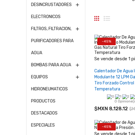
DESINCRUSTADORES

ELECTRONICOS
FILTROS, FILTRACION,

PURIFICADORES PARA
-45%
AGUA
−
Se vende desde 1 pi
BOMBAS PARA AGUA

Añadir al ca
Calentador De Agua 
Modulante 12 LPM Ga
EQUIPOS

Tiro Forzado Control
Temperatura
HIDRONEUMATICOS
PRODUCTOS
0 Opinione(
$MXN 8,128.12
$M
DESTACADOS
ESPECIALES
-45%
−
Se vende desde 1 pi