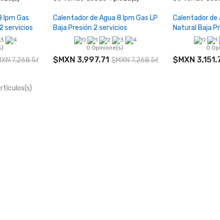
rrito
Añadir al carrito
Añadi
8 lpm Gas
Calentador de Agua 8 lpm Gas LP
Calentador de
2 servicios
Baja Presión 2 servicios
Natural Baja Pr
s)
0 Opinione(s)
0 Op
$MXN 3,997.71
$MXN 3,151.
XN 7,268.56
$MXN 7,268.56
rtículos(s)