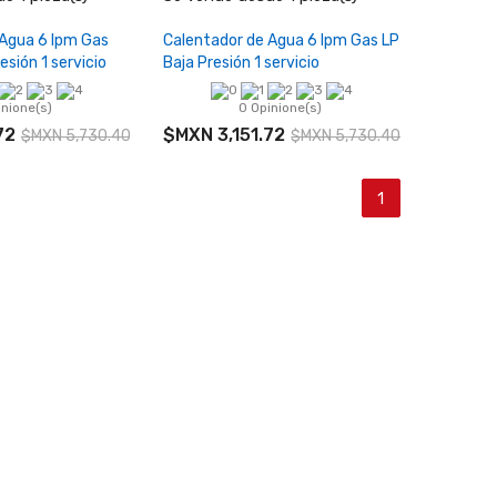
r al carrito
Añadir al carrito
 Agua 6 lpm Gas
Calentador de Agua 6 lpm Gas LP
esión 1 servicio
Baja Presión 1 servicio
inione(s)
0 Opinione(s)
72
$MXN 3,151.72
$MXN 5,730.40
$MXN 5,730.40
1