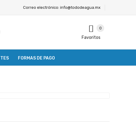
Correo electrónico:
info@tododeagua.mx
0
Favoritos
NTES
FORMAS DE PAGO