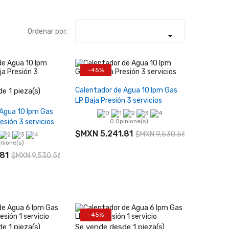
Ordenar por:

-45%
Agotado
+
Calentador de Agua 10 lpm Gas
e 1 pieza(s)
LP Baja Presión 3 servicios
r al carrito
 Agua 10 lpm Gas
esión 3 servicios
0 Opinione(s)
$MXN 5,241.81
$MXN 9,530.56
inione(s)
81
$MXN 9,530.56
-45%
+
−
+
e 1 pieza(s)
Se vende desde 1 pieza(s)