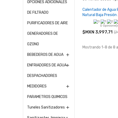
OPCIONES ADICIONALES
Añadir al ca
Calentador de Agua 
DE FILTRADO
Natural Baja Presión 
PURIFICADORES DE AIRE
0 Opinione(
$MXN 3,997.71
$M
GENERADORES DE
OZONO
Mostrando 1-8 de 8 a
BEBEDEROS DE AGUA

ENFRIADORES DE AGUA

DESPACHADORES
MEDIDORES

PARAMETROS QUIMICOS
Tuneles Sanitizadores

Sanitizantes, limpieza y