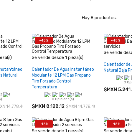
Hay 8 productos.
-45%
-45%
−
Se vende desd
+
−
+
eza(s)
Se vende desde 1 pieza(s)
Añadi
Calentador de
rrito
Añadir al carrito
Instantáneo
Calentador De Agua Instantáneo
Natural Baja Pr
s Natural
Modulante 12 LPM Gas Propano
Tiro Forzado Control
0 Op
Temperatura
$MXN 5,241.
s)
0 Opinione(s)
$MXN 8,128.12
XN 14,778.40
$MXN 14,778.40
-45%
-45%
+
−
+
−
eza(s)
Se vende desde 1 pieza(s)
Se vende desd