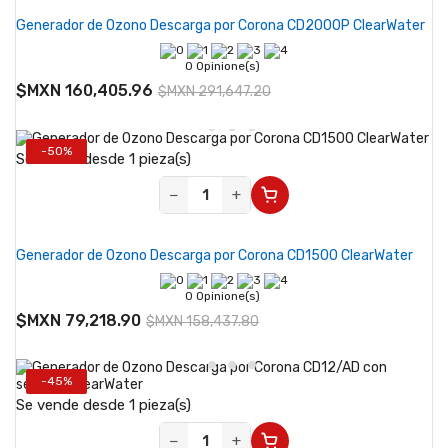
Generador de Ozono Descarga por Corona CD2000P ClearWater
0 Opinione(s)
$MXN 160,405.96
$MXN 291,647.20
-50%
Se vende desde 1 pieza(s)
−
+
Generador de Ozono Descarga por Corona CD1500 ClearWater
0 Opinione(s)
$MXN 79,218.90
$MXN 158,437.80
-45%
Se vende desde 1 pieza(s)
−
+