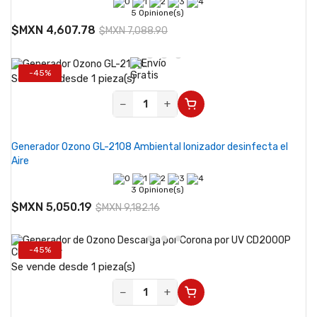
5 Opinione(s)
$MXN 4,607.78
$MXN 7,088.90
-45%
Se vende desde 1 pieza(s)
−
+
Generador Ozono GL-2108 Ambiental Ionizador desinfecta el
Aire
3 Opinione(s)
$MXN 5,050.19
$MXN 9,182.16
-45%
Se vende desde 1 pieza(s)
−
+