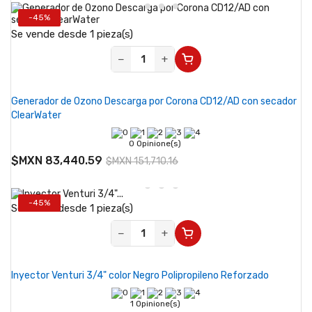
-45%
Se vende desde 1 pieza(s)
−
+
Generador de Ozono Descarga por Corona CD12/AD con secador
ClearWater
0 Opinione(s)
$MXN 83,440.59
$MXN 151,710.16
-45%
Se vende desde 1 pieza(s)
−
+
Inyector Venturi 3/4" color Negro Polipropileno Reforzado
1 Opinione(s)