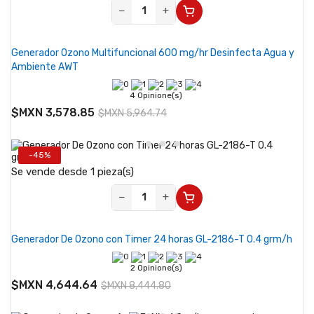
−
+
Generador Ozono Multifuncional 600 mg/hr Desinfecta Agua y
Ambiente AWT
4 Opinione(s)
$MXN 3,578.85
$MXN 5,964.74
-45%
Se vende desde 1 pieza(s)
−
+
Generador De Ozono con Timer 24 horas GL-2186-T 0.4 grm/h
2 Opinione(s)
$MXN 4,644.64
$MXN 8,444.80