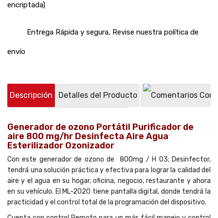
encriptada)
Entrega Rápida y segura, Revise nuestra política de
envío
Descripción
Detalles del Producto
Come
Preguntas sobre el producto
(0)
Generador de ozono Portátil Purificador de
aire 800 mg/hr Desinfecta Aire Agua
Esterilizador Ozonizador
Con este generador de ozono de 800mg / H O3; Desinfector,
tendrá una solución práctica y efectiva para lograr la calidad del
aire y el agua en su hogar, oficina, negocio, restaurante y ahora
en su vehículo. El ML-2020 tiene pantalla digital, donde tendrá la
practicidad y el control total de la programación del dispositivo.
Cuenta con control Remoto para un más fácil manejo y control