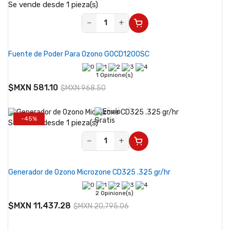
Se vende desde 1 pieza(s)
−
+
Fuente de Poder Para Ozono GOCD1200SC
1 Opinione(s)
$MXN 581.10
$MXN 968.50
-45%
Se vende desde 1 pieza(s)
−
+
Generador de Ozono Microzone CD325 .325 gr/hr
2 Opinione(s)
$MXN 11,437.28
$MXN 20,795.06