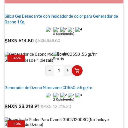
Silica Gel Desecante con indicador de color para Generador de
Ozono 1 Kg.
0 Opinione(s)
$MXN 514.80
$MXN 858.00
-45%
Se vende desde 1 pieza(s)
−
+
Generador de Ozono Microzone CD550 .55 gr/hr
2 Opinione(s)
$MXN 23,218.91
$MXN 42,216.20
-40%