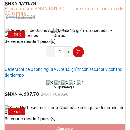
$MXN 1,211.78
Precio desde
$MXN 881.30 por pieza en la compra de
20 o más
$MXN 2,203.24
-35%
Se vende desde 1 pieza(s)
−
+
Generador de Ozono Agua y Aire 1.5 gr/hr con secador y control
de tiempo
5 Opinione(s)
$MXN 4,607.78
$MXN 7,088.90
-40%
Se vende desde 1 pieza(s)
Agotado