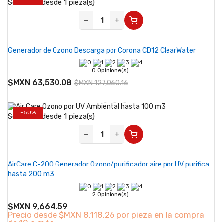
Se vende desde 1 pieza(s)
−
+
Generador de Ozono Descarga por Corona CD12 ClearWater
0 Opinione(s)
$MXN 63,530.08
$MXN 127,060.16
-50%
Se vende desde 1 pieza(s)
−
+
AirCare C-200 Generador Ozono/purificador aire por UV purifica
hasta 200 m3
2 Opinione(s)
$MXN 9,664.59
Precio desde
$MXN 8,118.26 por pieza en la compra