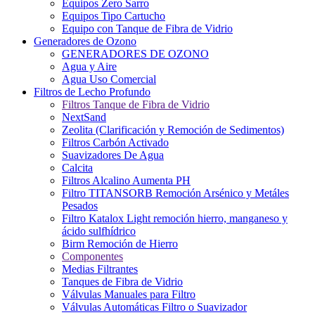
Equipos Zero Sarro
Equipos Tipo Cartucho
Equipo con Tanque de Fibra de Vidrio
Generadores de Ozono
GENERADORES DE OZONO
Agua y Aire
Agua Uso Comercial
Filtros de Lecho Profundo
Filtros Tanque de Fibra de Vidrio
NextSand
Zeolita (Clarificación y Remoción de Sedimentos)
Filtros Carbón Activado
Suavizadores De Agua
Calcita
Filtros Alcalino Aumenta PH
Filtro TITANSORB Remoción Arsénico y Metáles
Pesados
Filtro Katalox Light remoción hierro, manganeso y
ácido sulfhídrico
Birm Remoción de Hierro
Componentes
Medias Filtrantes
Tanques de Fibra de Vidrio
Válvulas Manuales para Filtro
Válvulas Automáticas Filtro o Suavizador