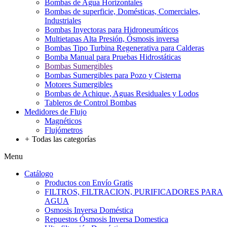
Bombas de Agua Horizontales
Bombas de superficie, Domésticas, Comerciales,
Industriales
Bombas Inyectoras para Hidroneumáticos
Multietapas Alta Presión, Ósmosis inversa
Bombas Tipo Turbina Regenerativa para Calderas
Bomba Manual para Pruebas Hidrostáticas
Bombas Sumergibles
Bombas Sumergibles para Pozo y Cisterna
Motores Sumergibles
Bombas de Achique, Aguas Residuales y Lodos
Tableros de Control Bombas
Medidores de Flujo
Magnéticos
Flujómetros
+
Todas las categorías
Menu
Catálogo
Productos con Envío Gratis
FILTROS, FILTRACION, PURIFICADORES PARA
AGUA
Osmosis Inversa Doméstica
Repuestos Ósmosis Inversa Domestica