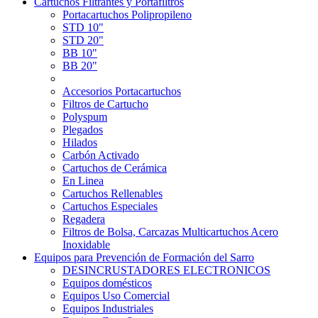
Cartuchos Filtrantes y Portafiltros
Portacartuchos Polipropileno
STD 10"
STD 20"
BB 10"
BB 20"
Accesorios Portacartuchos
Filtros de Cartucho
Polyspum
Plegados
Hilados
Carbón Activado
Cartuchos de Cerámica
En Linea
Cartuchos Rellenables
Cartuchos Especiales
Regadera
Filtros de Bolsa, Carcazas Multicartuchos Acero
Inoxidable
Equipos para Prevención de Formación del Sarro
DESINCRUSTADORES ELECTRONICOS
Equipos domésticos
Equipos Uso Comercial
Equipos Industriales