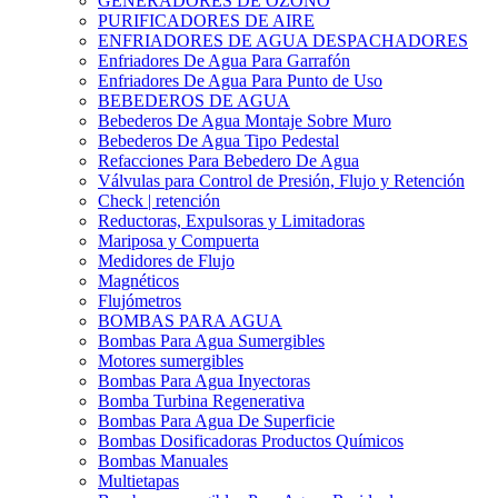
GENERADORES DE OZONO
PURIFICADORES DE AIRE
ENFRIADORES DE AGUA DESPACHADORES
Enfriadores De Agua Para Garrafón
Enfriadores De Agua Para Punto de Uso
BEBEDEROS DE AGUA
Bebederos De Agua Montaje Sobre Muro
Bebederos De Agua Tipo Pedestal
Refacciones Para Bebedero De Agua
Válvulas para Control de Presión, Flujo y Retención
Check | retención
Reductoras, Expulsoras y Limitadoras
Mariposa y Compuerta
Medidores de Flujo
Magnéticos
Flujómetros
BOMBAS PARA AGUA
Bombas Para Agua Sumergibles
Motores sumergibles
Bombas Para Agua Inyectoras
Bomba Turbina Regenerativa
Bombas Para Agua De Superficie
Bombas Dosificadoras Productos Químicos
Bombas Manuales
Multietapas