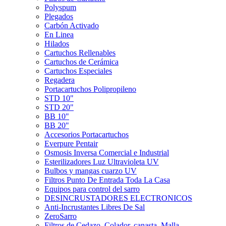
Polyspum
Plegados
Carbón Activado
En Linea
Hilados
Cartuchos Rellenables
Cartuchos de Cerámica
Cartuchos Especiales
Regadera
Portacartuchos Polipropileno
STD 10"
STD 20"
BB 10"
BB 20"
Accesorios Portacartuchos
Everpure Pentair
Osmosis Inversa Comercial e Industrial
Esterilizadores Luz Ultravioleta UV
Bulbos y mangas cuarzo UV
Filtros Punto De Entrada Toda La Casa
Equipos para control del sarro
DESINCRUSTADORES ELECTRONICOS
Anti-Incrustantes Libres De Sal
ZeroSarro
Filtros de Cedazo, Colador, canasta, Malla