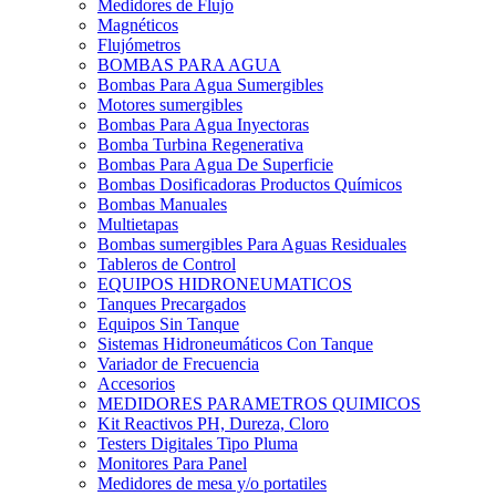
Medidores de Flujo
Magnéticos
Flujómetros
BOMBAS PARA AGUA
Bombas Para Agua Sumergibles
Motores sumergibles
Bombas Para Agua Inyectoras
Bomba Turbina Regenerativa
Bombas Para Agua De Superficie
Bombas Dosificadoras Productos Químicos
Bombas Manuales
Multietapas
Bombas sumergibles Para Aguas Residuales
Tableros de Control
EQUIPOS HIDRONEUMATICOS
Tanques Precargados
Equipos Sin Tanque
Sistemas Hidroneumáticos Con Tanque
Variador de Frecuencia
Accesorios
MEDIDORES PARAMETROS QUIMICOS
Kit Reactivos PH, Dureza, Cloro
Testers Digitales Tipo Pluma
Monitores Para Panel
Medidores de mesa y/o portatiles