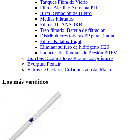
Tanques Fibra de Vidrio
Filtros Alcalino Aumenta PH
Birm Remoción de Hierro
Medias Filtrantes
Filtros TITANSORB
Tren filtrado, Batería de filtración
Distribuidores toberas PP para Tanque
Filtros Katalox Light
Eliminar sulfuro de hidrógeno H2S
Paquetes de Tanques de Presión PRFV
Bombas Dosificadoras Productos Químicos
Everpure Pentair
Filtros de Cedazo, Colador, canasta, Malla
Los más vendidos