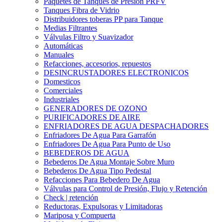
Paquetes de Tanques de Presión PRFV
Tanques Fibra de Vidrio
Distribuidores toberas PP para Tanque
Medias Filtrantes
Válvulas Filtro y Suavizador
Automáticas
Manuales
Refacciones, accesorios, repuestos
DESINCRUSTADORES ELECTRONICOS
Domesticos
Comerciales
Industriales
GENERADORES DE OZONO
PURIFICADORES DE AIRE
ENFRIADORES DE AGUA DESPACHADORES
Enfriadores De Agua Para Garrafón
Enfriadores De Agua Para Punto de Uso
BEBEDEROS DE AGUA
Bebederos De Agua Montaje Sobre Muro
Bebederos De Agua Tipo Pedestal
Refacciones Para Bebedero De Agua
Válvulas para Control de Presión, Flujo y Retención
Check | retención
Reductoras, Expulsoras y Limitadoras
Mariposa y Compuerta