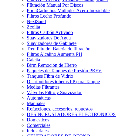
FIltración Manual Por Discos
PortaCartuchos Multiples Acero Inoxidable
Filtros Lecho Profundo
NextSand
Zeolita
Filtros Carbón Activado
Suavizadores De Agua
Suavizadores de Gabinete
Tren filtrado, Batería de filtración
Filtros Alcalino Aumenta PH
Calcita
Birm Remoción de Hierro
Paquetes de Tanques de Presión PRFV
Tanques Fibra de Vidrio
Distribuidores toberas PP para Tanque
Medias Filtrantes
Válvulas Filtro y Suavizador
Automáticas
Manuales
Refacciones, accesorios, repuestos
DESINCRUSTADORES ELECTRONICOS
Domesticos
Comerciales
Industriales