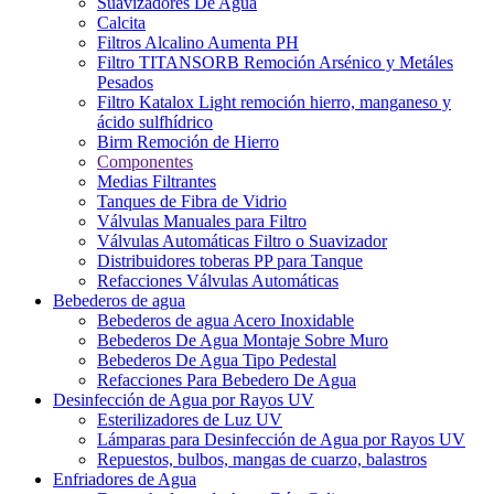
Suavizadores De Agua
Calcita
Filtros Alcalino Aumenta PH
Filtro TITANSORB Remoción Arsénico y Metáles
Pesados
Filtro Katalox Light remoción hierro, manganeso y
ácido sulfhídrico
Birm Remoción de Hierro
Componentes
Medias Filtrantes
Tanques de Fibra de Vidrio
Válvulas Manuales para Filtro
Válvulas Automáticas Filtro o Suavizador
Distribuidores toberas PP para Tanque
Refacciones Válvulas Automáticas
Bebederos de agua
Bebederos de agua Acero Inoxidable
Bebederos De Agua Montaje Sobre Muro
Bebederos De Agua Tipo Pedestal
Refacciones Para Bebedero De Agua
Desinfección de Agua por Rayos UV
Esterilizadores de Luz UV
Lámparas para Desinfección de Agua por Rayos UV
Repuestos, bulbos, mangas de cuarzo, balastros
Enfriadores de Agua