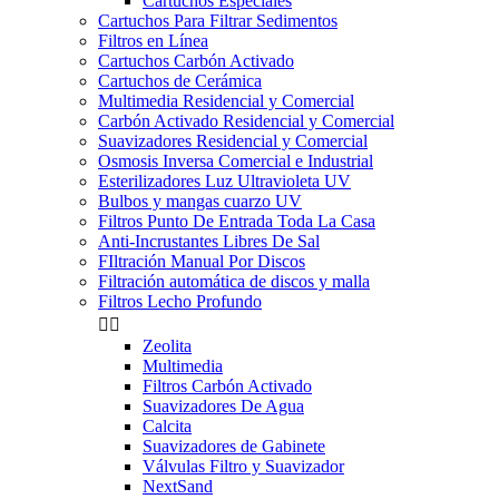
Cartuchos Especiales
Cartuchos Para Filtrar Sedimentos
Filtros en Línea
Cartuchos Carbón Activado
Cartuchos de Cerámica
Multimedia Residencial y Comercial
Carbón Activado Residencial y Comercial
Suavizadores Residencial y Comercial
Osmosis Inversa Comercial e Industrial
Esterilizadores Luz Ultravioleta UV
Bulbos y mangas cuarzo UV
Filtros Punto De Entrada Toda La Casa
Anti-Incrustantes Libres De Sal
FIltración Manual Por Discos
Filtración automática de discos y malla
Filtros Lecho Profundo


Zeolita
Multimedia
Filtros Carbón Activado
Suavizadores De Agua
Calcita
Suavizadores de Gabinete
Válvulas Filtro y Suavizador
NextSand