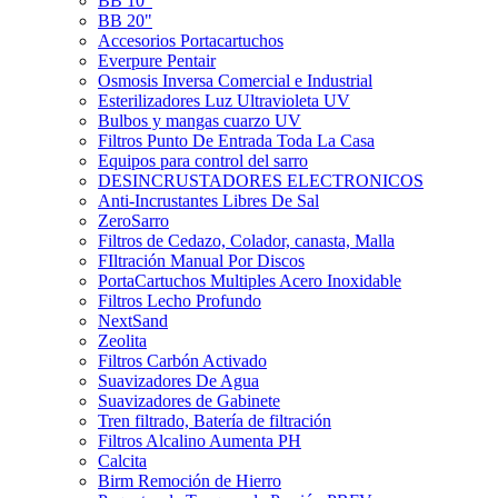
BB 10"
BB 20"
Accesorios Portacartuchos
Everpure Pentair
Osmosis Inversa Comercial e Industrial
Esterilizadores Luz Ultravioleta UV
Bulbos y mangas cuarzo UV
Filtros Punto De Entrada Toda La Casa
Equipos para control del sarro
DESINCRUSTADORES ELECTRONICOS
Anti-Incrustantes Libres De Sal
ZeroSarro
Filtros de Cedazo, Colador, canasta, Malla
FIltración Manual Por Discos
PortaCartuchos Multiples Acero Inoxidable
Filtros Lecho Profundo
NextSand
Zeolita
Filtros Carbón Activado
Suavizadores De Agua
Suavizadores de Gabinete
Tren filtrado, Batería de filtración
Filtros Alcalino Aumenta PH
Calcita
Birm Remoción de Hierro