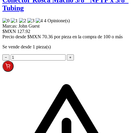
Conector Rosca Macho 3/8" NPTF x 3/8"
Tubing
4 Opinione(s)
Marcas:
John Guest
$MXN 127.92
Precio desde
$MXN 70.36 por pieza en la compra de 100 o más
Se vende desde 1 pieza(s)
−
+