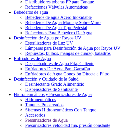
Distribuidores toberas PP para Tanque
Refacciones Válvulas Automáticas
Bebederos de agua
Bebederos de agua Acero Inoxidable
Bebederos De Agua Montaje Sobre Muro
Bebederos De Agua Tipo Pedestal
Refacciones Para Bebedero De Agua
Desinfección de Agua por Rayos UV
Esterilizadores de Luz UV
Lámparas para Desinfección de Agua por Rayos UV
Repuestos, bulbos, mangas de cuarzo, balastros
Enfriadores de Agua
Despachadores de Agua Fría, Caliente
Enfriadores De Agua Para Garrafón
Enfriadores de Agua Conexión Directa a Filtro
Desinfección y Cuidado de la Salud
Desinfectante Grado Alimenticio
Dispensadores de Sanitizante
Hidroneumáticos y Presurizadores de Agua
Hidroneumáticos
Tanques Precargados
Sistemas Hidroneumáticos Con Tanque
Accesorios
Presurizadores de Agua
Presurizadores velocidad fija, presión constante