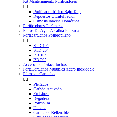
Kit Mantenimiento Purificadores


Purificador básico Bajo Tarja
Repuestos UltraFiltración
Ósmosis Inversa Doméstica
Purificadores Cerámicos
Filtros De Agua Alcalina Ionizada
Portacartuchos Polipropileno


STD 10"
STD 20"
BB 10"
BB 20"
Accesorios Portacartuchos
PortaCartuchos Multiples Acero Inoxidable
Filtros de Cartucho


Plegados
Carbón Activado
En Linea
Regadera
Polyspum
Hilados
Cartuchos Rellenables