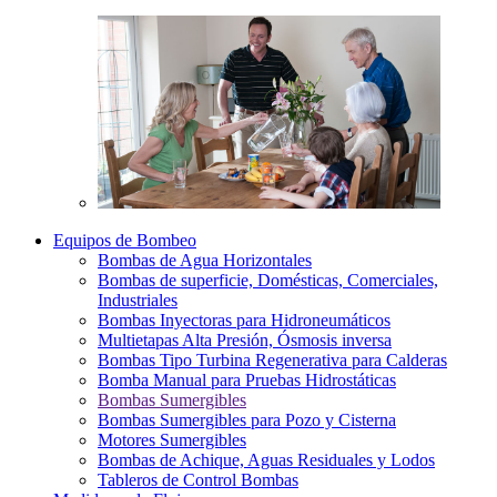
Equipos de Bombeo
Bombas de Agua Horizontales
Bombas de superficie, Domésticas, Comerciales,
Industriales
Bombas Inyectoras para Hidroneumáticos
Multietapas Alta Presión, Ósmosis inversa
Bombas Tipo Turbina Regenerativa para Calderas
Bomba Manual para Pruebas Hidrostáticas
Bombas Sumergibles
Bombas Sumergibles para Pozo y Cisterna
Motores Sumergibles
Bombas de Achique, Aguas Residuales y Lodos
Tableros de Control Bombas