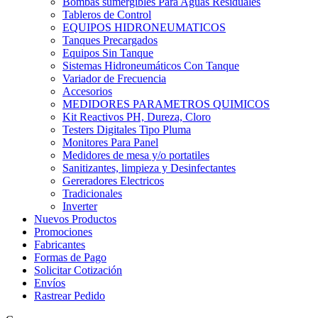
Bombas sumergibles Para Aguas Residuales
Tableros de Control
EQUIPOS HIDRONEUMATICOS
Tanques Precargados
Equipos Sin Tanque
Sistemas Hidroneumáticos Con Tanque
Variador de Frecuencia
Accesorios
MEDIDORES PARAMETROS QUIMICOS
Kit Reactivos PH, Dureza, Cloro
Testers Digitales Tipo Pluma
Monitores Para Panel
Medidores de mesa y/o portatiles
Sanitizantes, limpieza y Desinfectantes
Gereradores Electricos
Tradicionales
Inverter
Nuevos Productos
Promociones
Fabricantes
Formas de Pago
Solicitar Cotización
Envíos
Rastrear Pedido