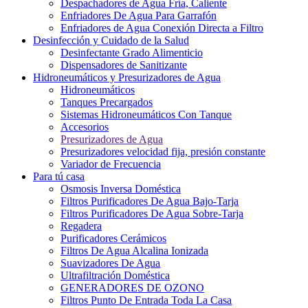
Despachadores de Agua Fría, Caliente
Enfriadores De Agua Para Garrafón
Enfriadores de Agua Conexión Directa a Filtro
Desinfección y Cuidado de la Salud
Desinfectante Grado Alimenticio
Dispensadores de Sanitizante
Hidroneumáticos y Presurizadores de Agua
Hidroneumáticos
Tanques Precargados
Sistemas Hidroneumáticos Con Tanque
Accesorios
Presurizadores de Agua
Presurizadores velocidad fija, presión constante
Variador de Frecuencia
Para tú casa
Osmosis Inversa Doméstica
Filtros Purificadores De Agua Bajo-Tarja
Filtros Purificadores De Agua Sobre-Tarja
Regadera
Purificadores Cerámicos
Filtros De Agua Alcalina Ionizada
Suavizadores De Agua
Ultrafiltración Doméstica
GENERADORES DE OZONO
Filtros Punto De Entrada Toda La Casa