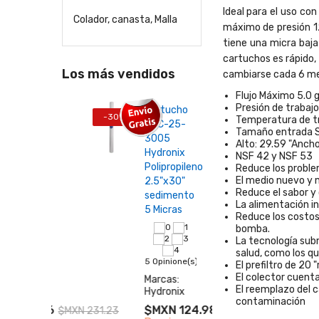
Ideal para el uso co
Colador, canasta, Malla
máximo de presión 12
tiene una micra baja 
cartuchos es rápido, 
Los más vendidos
cambiarse cada 6 mese
Flujo Máximo 5.0 
Presión de trabajo
25-
Cartucho
Suav
-30%
-45%
Temperatura de tr
SDC-25-
y Ca
Tamaño entrada S
ucho
3005
Acti
Alto: 29.59 "Ancho
nix
Hydronix
ECS
NSF 42 y NSF 53
ropileno
Polipropileno
ECO
Reduce los problem
El medio nuevo y m
x 40"
2.5"x30"
Dise
Reduce el sabor y 
mentos
sedimento
Com
La alimentación i
ra
5 Micras
Reduce los costos 
bomba.
La tecnología sub
22 Op
salud, como los qu
ione(s)
5 Opinione(s)
Marc
El prefiltro de 20 
Eco
El colector cuent
s:
Marcas:
El reemplazo del c
nix
Hydronix
$MX
contaminación
N 161.86
$MXN 124.98
$MXN 231.23
$MXN 178.55