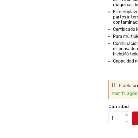
máquinas de 
El reemplazo 
partes inter
contaminac
Certificado 
Para múltipl
Combinación
dispensadore
hielo,Múltip
Capacidad n
Pídelo a
mar 11. agos
Cantidad