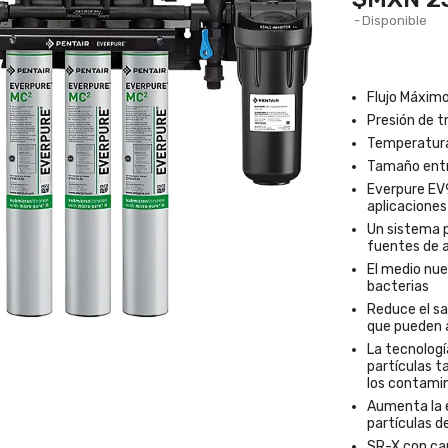
Disponible
Flujo Máxim
Presión de t
Temperatura
Tamaño entr
Everpure EV
aplicaciones
Un sistema p
fuentes de a
El medio nue
bacterias
Reduce el sa
que pueden a
La tecnologí
partículas 
los contamin
Aumenta la e
partículas 
SR-X con car