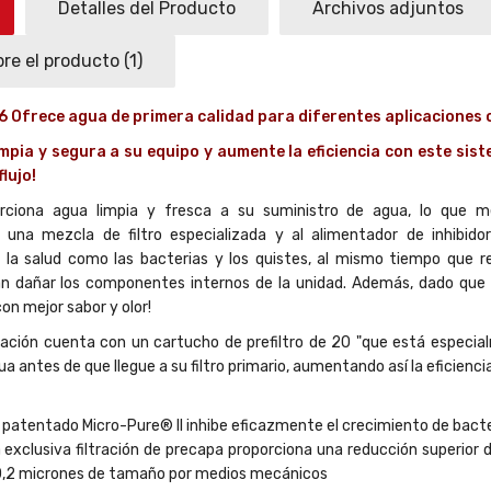
Detalles del Producto
Archivos adjuntos
re el producto
(1)
06
Ofrece agua de primera calidad para diferentes aplicaciones 
impia y segura a su equipo y aumente la eficiencia con este si
flujo!
ciona agua limpia y fresca a su suministro de agua, lo que mejo
 una mezcla de filtro especializada y al alimentador de inhibid
la salud como las bacterias y los quistes, al mismo tiempo que 
 dañar los componentes internos de la unidad. Además, dado que fil
on mejor sabor y olor!
ración cuenta con un cartucho de prefiltro de 20 "que está especia
 antes de que llegue a su filtro primario, aumentando así la eficiencia 
n patentado Micro-Pure® II inhibe eficazmente el crecimiento de bacte
 exclusiva filtración de precapa proporciona una reducción superior del
 0,2 micrones de tamaño por medios mecánicos