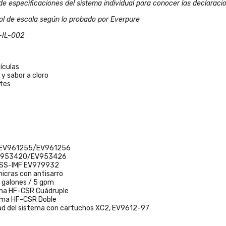
ende
de especificaciones del sistema individual para conocer las declaraci
e 1
ol de escala según lo probado por Everpure
a(s)
-IL-002
+
ñadir
al
ículas
arrito
 y sabor a cloro
tes
ema
smosis
 EV961255/EV961256
rsa
 EV953420/EV953426
 GPD
 SS-IMF EV979932
 micras con antisarro
inuo
 galones / 5 gpm
ma HF-CSR Cuádruple
 Flo®
ma HF-CSR Doble
-
dad del sistema con cartuchos XC2, EV9612-97
UX1