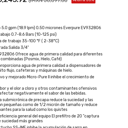
$MXN 56,097.60
o 5.0 gpm (18.9 lpm) 0.50 micrones Everpure EV932806
rabajo 0.7-8.6 Bars (10-125 psi)
 de trabajo 35-100 °F ( 2-38°C)
ada Salida 3/4"
932806 Ofrece agua de primera calidad para diferentes
 combinadas (Posmix, Hielo, Café)
roporciona agua de primera calidad a dispensadores de
lto flujo, cafeteras y máquinas de hielo.
vo y mejorado Micro-Pure II inhibe el crecimiento de
bor y el olor a cloro y otros contaminantes ofensivos
fectar negativamente el sabor de las bebidas.
a submicrónica de precapa reduce la suciedad y las
tan pequeñas como de 1/2 micrón de tamaño y reduce
antes para la salud como los quistes
ficiencia general del equipo El prefiltro de 20 "captura
de suciedad más grandes
tucho SS-IMF inhibe la acumulación de sarro en