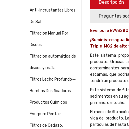
Descripción
Anti-Incrustantes Libres
Preguntas sob
De Sal
Everpure EV9328
FIltración Manual Por
¡Suministre agua l
Discos
Triple-MC2 de alto 
Este sistema propor
Filtración automática de
producto. Gracias a
discos y malla
contaminantes para 
escamas, que podrían
Filtros Lecho Profundo

tendrá un producto c
Este sistema de filt
Bombas Dosificadoras
sedimentos en su agua
Productos Químicos
primario. cartucho.
El medio de filtració
Everpure Pentair
vida del producto. La
partículas de hasta
Filtros de Cedazo,