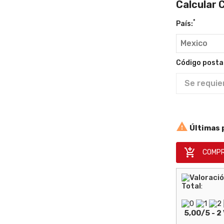
Calcular 
*
País:
Código postal

Últimas 

COMPR
Total
:
5,00
/
5
-
2