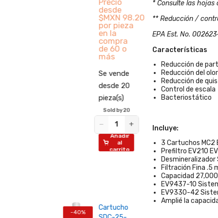
io
Precio
Se v
* Consulte las hojas 
de
desde
desd
 115.61
$MXN 98.20
** Reducción / contr
pieza
por pieza
piez
a
en la
EPA Est. No. 002623
pra
compra
−
00 o
de 60 o
Características
A
más
Reducción de part
c
Reducción del olor
ende
Se vende
Reducción de quis
e 20
desde 20
Control de escala
(s)
pieza(s)
Bacteriostático
 by 20
Sold by 20
+
−
+
Sist
Incluye:
Sólo
de Ó
ñadir
Añadir
3 Cartuchos MC2
al
al
por
Inve
-56%
rrito
carrito
Prefiltro EV210
400
Internet
Desmineralizador
Flujo
Filtración Fina .5
Cont
Capacidad 27,000
EV9437-10 Siste
Aqua
EV9330-42 Siste
CRO
Amplié la capaci
400
ctor
Cartucho
-40%
a
SDC-25-