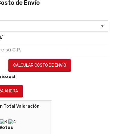
Costo de Envío
*
:
CALCULAR COSTO DE ENVÍO
piezas!
A AHORA
Valoración
Votos