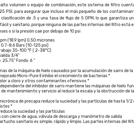
n alto volumen o equipo de combinación, este sistema de filtro cuen
5 PSI. para asegurar que incluso el más pequeño de los contaminante
clasificación de .5 y una tasa de flujo de 5 GPM, lo que garantiza un f
fácil y sanitario, porque ninguna de las partes internas del filtro está
s o si la presión cae por debajo de 10 psi
gpm (18.9 lpm) 0.50 micrones
 0.7-8.6 Bars (10-125 psi)
izador
abajo 35-100 °F ( 2-38°C)
rbón
alida 3/4"
vado
: 25.75" Fondo: 6 "
-34
SMART
as de la máquina de hielo causados ​​por la acumulación de sarro de la 
ejorado Micro-Pure II inhibe el crecimiento de bacterias *
ño
olor a cloro y otros contaminantes ofensivos *
pacto
ndependiente del inhibidor de sarro mantiene las máquinas de hielo fu
de mantenimiento y servicio al reducir la escala y la obstrucción de las
micrónica de precapa reduce la suciedad y las partículas de hasta 1/
inione(s)
istes *
as:
"reduce la suciedad y las partículas
Smart
a con cierre de agua, válvula de descarga y manómetro de salida
artucho sanitario es simple, rápido y limpio. Las partes internas del f
N 14,554.64
$MXN 26,462.99