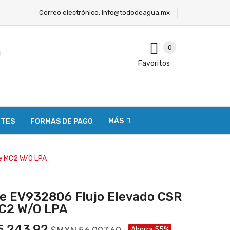
Correo electrónico:
info@tododeagua.mx
0
Favoritos
MÁS
NTES
FORMAS DE PAGO
le MC2 W/O LPA
e EV932806 Flujo Elevado CSR
MC2 W/O LPA
,243.92
Ahorra 55%