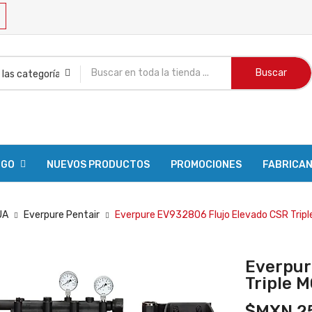
Buscar
OGO
NUEVOS PRODUCTOS
PROMOCIONES
FABRICA
UA
Everpure Pentair
Everpure EV932806 Flujo Elevado CSR Trip
Everpur
Triple 
$MXN 25