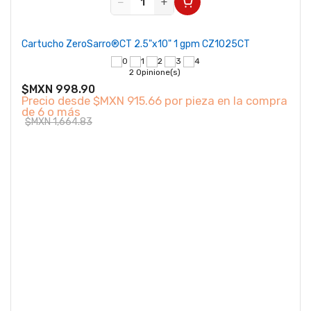
−
+
Cartucho ZeroSarro®CT 2.5"x10" 1 gpm CZ1025CT
2 Opinione(s)
$MXN 998.90
Precio desde
$MXN 915.66 por pieza en la compra
de 6 o más
$MXN 1,664.83