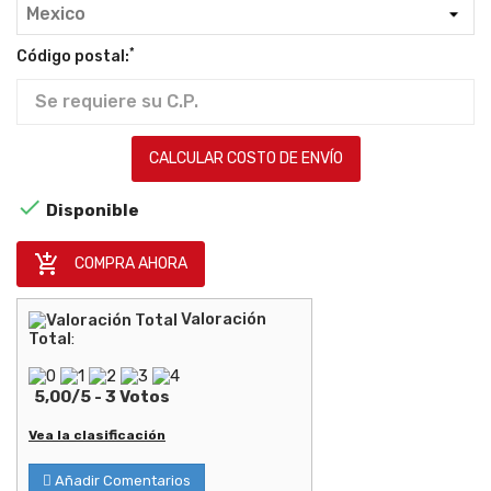
*
Código postal:
CALCULAR COSTO DE ENVÍO

Disponible

COMPRA AHORA
Valoración
Total
:
5,00
/
5
-
3
Votos
Vea la clasificación
Añadir Comentarios