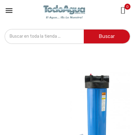
0

Buscar