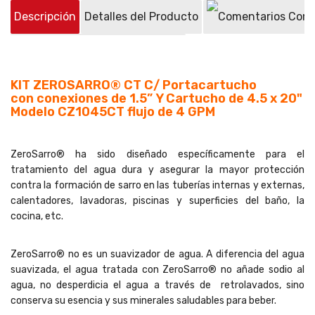
Descripción
Detalles del Producto
Come
Preguntas sobre el producto
(0)
KIT ZEROSARRO® CT C/ Portacartucho
con
conexiones de 1.5”
Y Cartucho de 4.5 x 20"
Modelo CZ1045CT flujo de 4 GPM
ZeroSarro® ha sido diseñado específicamente para el
tratamiento del agua dura y asegurar la mayor protección
contra la formación de sarro en las tuberías internas y externas,
calentadores, lavadoras, piscinas y superficies del baño, la
cocina, etc.
ZeroSarro® no es un suavizador de agua. A diferencia del agua
suavizada, el agua tratada con ZeroSarro® no añade sodio al
agua, no desperdicia el agua a través de retrolavados, sino
conserva su esencia y sus minerales saludables para beber.