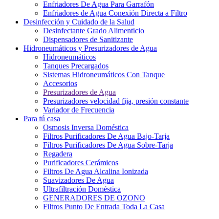
Enfriadores De Agua Para Garrafón
Enfriadores de Agua Conexión Directa a Filtro
Desinfección y Cuidado de la Salud
Desinfectante Grado Alimenticio
Dispensadores de Sanitizante
Hidroneumáticos y Presurizadores de Agua
Hidroneumáticos
Tanques Precargados
Sistemas Hidroneumáticos Con Tanque
Accesorios
Presurizadores de Agua
Presurizadores velocidad fija, presión constante
Variador de Frecuencia
Para tú casa
Osmosis Inversa Doméstica
Filtros Purificadores De Agua Bajo-Tarja
Filtros Purificadores De Agua Sobre-Tarja
Regadera
Purificadores Cerámicos
Filtros De Agua Alcalina Ionizada
Suavizadores De Agua
Ultrafiltración Doméstica
GENERADORES DE OZONO
Filtros Punto De Entrada Toda La Casa