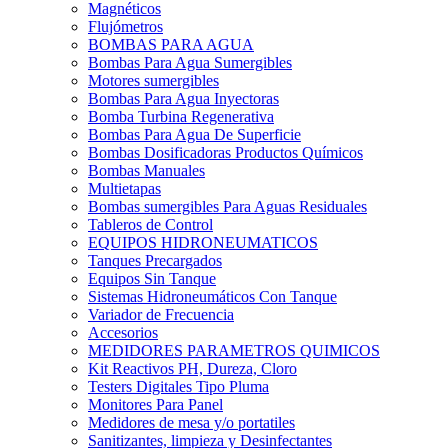
Magnéticos
Flujómetros
BOMBAS PARA AGUA
Bombas Para Agua Sumergibles
Motores sumergibles
Bombas Para Agua Inyectoras
Bomba Turbina Regenerativa
Bombas Para Agua De Superficie
Bombas Dosificadoras Productos Químicos
Bombas Manuales
Multietapas
Bombas sumergibles Para Aguas Residuales
Tableros de Control
EQUIPOS HIDRONEUMATICOS
Tanques Precargados
Equipos Sin Tanque
Sistemas Hidroneumáticos Con Tanque
Variador de Frecuencia
Accesorios
MEDIDORES PARAMETROS QUIMICOS
Kit Reactivos PH, Dureza, Cloro
Testers Digitales Tipo Pluma
Monitores Para Panel
Medidores de mesa y/o portatiles
Sanitizantes, limpieza y Desinfectantes