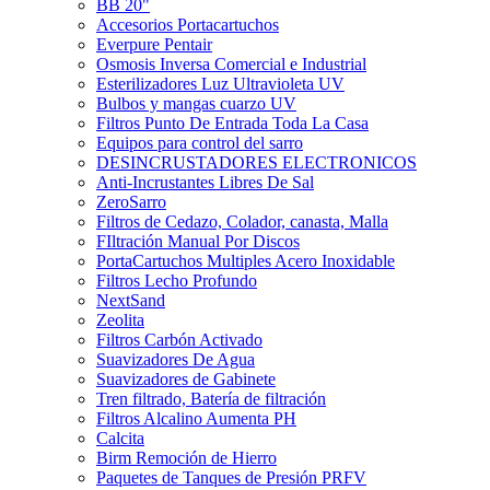
BB 20"
Accesorios Portacartuchos
Everpure Pentair
Osmosis Inversa Comercial e Industrial
Esterilizadores Luz Ultravioleta UV
Bulbos y mangas cuarzo UV
Filtros Punto De Entrada Toda La Casa
Equipos para control del sarro
DESINCRUSTADORES ELECTRONICOS
Anti-Incrustantes Libres De Sal
ZeroSarro
Filtros de Cedazo, Colador, canasta, Malla
FIltración Manual Por Discos
PortaCartuchos Multiples Acero Inoxidable
Filtros Lecho Profundo
NextSand
Zeolita
Filtros Carbón Activado
Suavizadores De Agua
Suavizadores de Gabinete
Tren filtrado, Batería de filtración
Filtros Alcalino Aumenta PH
Calcita
Birm Remoción de Hierro
Paquetes de Tanques de Presión PRFV