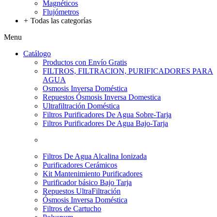
Magnéticos
Flujómetros
+
Todas las categorías
Menu
Catálogo
Productos con Envío Gratis
FILTROS, FILTRACION, PURIFICADORES PARA
AGUA
Osmosis Inversa Doméstica
Repuestos Ósmosis Inversa Domestica
Ultrafiltración Doméstica
Filtros Purificadores De Agua Sobre-Tarja
Filtros Purificadores De Agua Bajo-Tarja
Filtros De Agua Alcalina Ionizada
Purificadores Cerámicos
Kit Mantenimiento Purificadores
Purificador básico Bajo Tarja
Repuestos UltraFiltración
Ósmosis Inversa Doméstica
Filtros de Cartucho