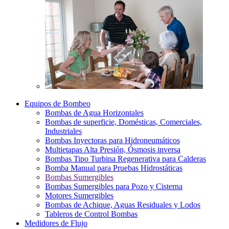
Equipos de Bombeo
Bombas de Agua Horizontales
Bombas de superficie, Domésticas, Comerciales,
Industriales
Bombas Inyectoras para Hidroneumáticos
Multietapas Alta Presión, Ósmosis inversa
Bombas Tipo Turbina Regenerativa para Calderas
Bomba Manual para Pruebas Hidrostáticas
Bombas Sumergibles
Bombas Sumergibles para Pozo y Cisterna
Motores Sumergibles
Bombas de Achique, Aguas Residuales y Lodos
Tableros de Control Bombas
Medidores de Flujo