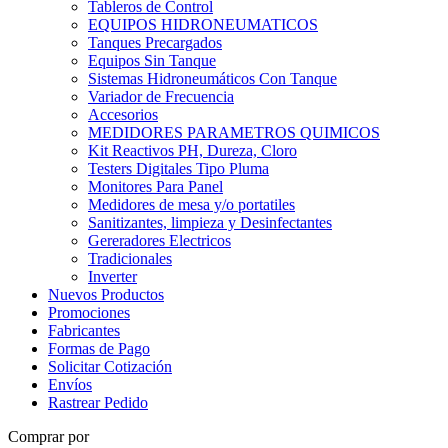
Tableros de Control
EQUIPOS HIDRONEUMATICOS
Tanques Precargados
Equipos Sin Tanque
Sistemas Hidroneumáticos Con Tanque
Variador de Frecuencia
Accesorios
MEDIDORES PARAMETROS QUIMICOS
Kit Reactivos PH, Dureza, Cloro
Testers Digitales Tipo Pluma
Monitores Para Panel
Medidores de mesa y/o portatiles
Sanitizantes, limpieza y Desinfectantes
Gereradores Electricos
Tradicionales
Inverter
Nuevos Productos
Promociones
Fabricantes
Formas de Pago
Solicitar Cotización
Envíos
Rastrear Pedido
Comprar por