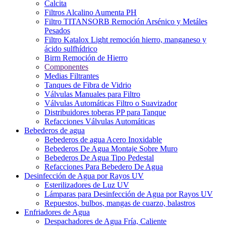
Calcita
Filtros Alcalino Aumenta PH
Filtro TITANSORB Remoción Arsénico y Metáles
Pesados
Filtro Katalox Light remoción hierro, manganeso y
ácido sulfhídrico
Birm Remoción de Hierro
Componentes
Medias Filtrantes
Tanques de Fibra de Vidrio
Válvulas Manuales para Filtro
Válvulas Automáticas Filtro o Suavizador
Distribuidores toberas PP para Tanque
Refacciones Válvulas Automáticas
Bebederos de agua
Bebederos de agua Acero Inoxidable
Bebederos De Agua Montaje Sobre Muro
Bebederos De Agua Tipo Pedestal
Refacciones Para Bebedero De Agua
Desinfección de Agua por Rayos UV
Esterilizadores de Luz UV
Lámparas para Desinfección de Agua por Rayos UV
Repuestos, bulbos, mangas de cuarzo, balastros
Enfriadores de Agua
Despachadores de Agua Fría, Caliente