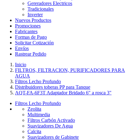
Gereradores Electricos
Tradicionales
Inverter
Nuevos Productos
Promociones
Fabricantes
Formas de Pago
Solicitar Cotización
Envíos
Rastrear Pedido
Inicio
FILTROS, FILTRACION, PURIFICADORES PARA
AGUA
Filtros Lecho Profundo
Distribuidores toberas PP para Tanque
AQT-FA-6F3T Adaptador Bridado 6" a rosca 3"
Filtros Lecho Profundo
Zeolita
Multimedia
Filtros Carbón Activado
Suavizadores De Agua
Calcita
Suavizadores de Gabinete