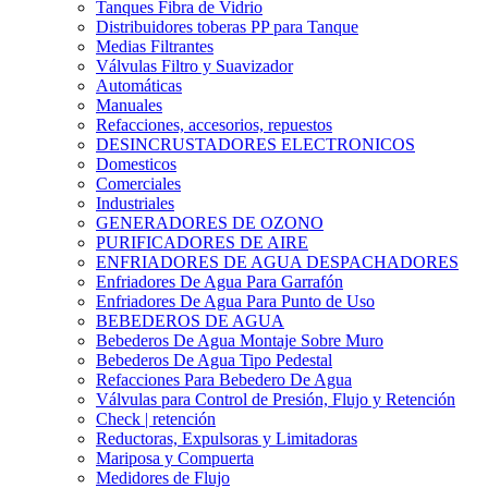
Tanques Fibra de Vidrio
Distribuidores toberas PP para Tanque
Medias Filtrantes
Válvulas Filtro y Suavizador
Automáticas
Manuales
Refacciones, accesorios, repuestos
DESINCRUSTADORES ELECTRONICOS
Domesticos
Comerciales
Industriales
GENERADORES DE OZONO
PURIFICADORES DE AIRE
ENFRIADORES DE AGUA DESPACHADORES
Enfriadores De Agua Para Garrafón
Enfriadores De Agua Para Punto de Uso
BEBEDEROS DE AGUA
Bebederos De Agua Montaje Sobre Muro
Bebederos De Agua Tipo Pedestal
Refacciones Para Bebedero De Agua
Válvulas para Control de Presión, Flujo y Retención
Check | retención
Reductoras, Expulsoras y Limitadoras
Mariposa y Compuerta
Medidores de Flujo