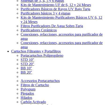
Sistemas de 3, 4, 5 y 6 etapas
Kits de Mantenimiento UF de 6, 12 y 24 Meses
Purificadores Básicos de Rayos UV Bajo Tarja
Purificadores básicos 3 y 4 etapas
Kits de Mantenimiento Purificadores Básicos UV 6, 12
y 24 Meses
Filtros Purificadores De Agua Sobre-Tarja
Purificadores Cerámicos
Conexiones, refacciones, accesorios para purificador de
agua
Conexiones, refacciones, accesorios para purificador de
agua
Cartuchos Filtrantes y Portafiltros
Portacartuchos Polipropileno
STD 10"
STD 20"
BB 10"
BB 20"
Accesorios Portacartuchos
Filtros de Cartucho
Polyspum
Plegados
Hilados
Carbón Activado