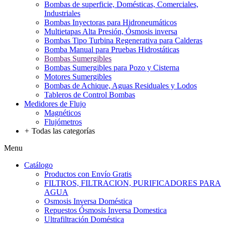
Bombas de superficie, Domésticas, Comerciales,
Industriales
Bombas Inyectoras para Hidroneumáticos
Multietapas Alta Presión, Ósmosis inversa
Bombas Tipo Turbina Regenerativa para Calderas
Bomba Manual para Pruebas Hidrostáticas
Bombas Sumergibles
Bombas Sumergibles para Pozo y Cisterna
Motores Sumergibles
Bombas de Achique, Aguas Residuales y Lodos
Tableros de Control Bombas
Medidores de Flujo
Magnéticos
Flujómetros
+
Todas las categorías
Menu
Catálogo
Productos con Envío Gratis
FILTROS, FILTRACION, PURIFICADORES PARA
AGUA
Osmosis Inversa Doméstica
Repuestos Ósmosis Inversa Domestica
Ultrafiltración Doméstica