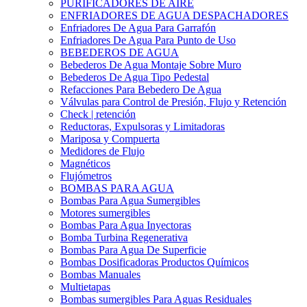
PURIFICADORES DE AIRE
ENFRIADORES DE AGUA DESPACHADORES
Enfriadores De Agua Para Garrafón
Enfriadores De Agua Para Punto de Uso
BEBEDEROS DE AGUA
Bebederos De Agua Montaje Sobre Muro
Bebederos De Agua Tipo Pedestal
Refacciones Para Bebedero De Agua
Válvulas para Control de Presión, Flujo y Retención
Check | retención
Reductoras, Expulsoras y Limitadoras
Mariposa y Compuerta
Medidores de Flujo
Magnéticos
Flujómetros
BOMBAS PARA AGUA
Bombas Para Agua Sumergibles
Motores sumergibles
Bombas Para Agua Inyectoras
Bomba Turbina Regenerativa
Bombas Para Agua De Superficie
Bombas Dosificadoras Productos Químicos
Bombas Manuales
Multietapas
Bombas sumergibles Para Aguas Residuales