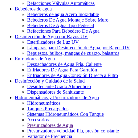
Refacciones Válvulas Automáticas
Bebederos de agua
Bebederos de agua Acero Inoxidable
Bebederos De Agua Montaje Sobre Muro
Bebederos De Agua Tipo Pedestal
Refacciones Para Bebedero De Agua
Desinfección de Agua por Rayos UV
Esterilizadores de Luz UV
Lámparas para Desinfección de Agua por Rayos UV
Repuestos, bulbos, mangas de cuarzo, balastros
Enfriadores de Agua
Despachadores de Agua Fría, Caliente
Enfriadores De Agua Para Garrafón
Enfriadores de Agua Conexión Directa a Filtro
Desinfección y Cuidado de la Salud
Desinfectante Grado Alimenticio
Dispensadores de Sanitizante
Hidroneumáticos y Presurizadores de Agua
Hidroneumáticos
Tanques Precargados
Sistemas Hidroneumáticos Con Tanque
Accesorios
Presurizadores de Agua
Presurizadores velocidad fija, presión constante
Variador de Frecuencia