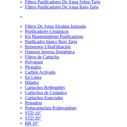
Filtros Purificadores De Agua Sobre-Tarja
Filtros Purificadores De Agua Bajo-Tarja
Filtros De Agua Alcalina Ionizada
Purificadores Cerámicos
Kit Mantenimiento Purificadores
Purificador básico Bajo Tarja
Repuestos UltraFiltración
Ósmosis Inversa Doméstica
Filtros de Cartucho
Polyspum
Plegados
Carbón Activado
En Linea
Hilados
Cartuchos Rellenables
Cartuchos de Cerámica
Cartuchos Especiales
Regadera
Portacartuchos Polipropileno
STD 10"
STD 20"
BB 10"