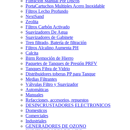
FIltración Manual Por Discos
PortaCartuchos Multiples Acero Inoxidable
Filtros Lecho Profundo
NextSand
Zeolita
Filtros Carbón Activado
Suavizadores De Agua
Suavizadores de Gabinete
Tren filtrado, Batería de filtración
Filtros Alcalino Aumenta PH
Calcita
Birm Remoción de Hierro
Paquetes de Tanques de Presión PRFV
Tanques Fibra de Vidrio
Distribuidores toberas PP para Tanque
Medias Filtrantes
Válvulas Filtro y Suavizador
Automáticas
Manuales
Refacciones, accesorios, repuestos
DESINCRUSTADORES ELECTRONICOS
Domesticos
Comerciales
Industriales
GENERADORES DE OZONO