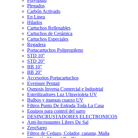
Polyspum
Plegados
Carbón Activado
En Linea
Hilados
Cartuchos Rellenables
Cartuchos de Cerámica
Cartuchos Especiales
Regadera
Portacartuchos Polipropileno
STD 10"
STD 20"
BB 10"
BB 20"
Accesorios Portacartuchos
Everpure Pentair
Osmosis Inversa Comercial e Industrial
Esterilizadores Luz Ultravioleta UV
Bulbos y mangas cuarzo UV
Filtros Punto De Entrada Toda La Casa
Equipos para control del sarro
DESINCRUSTADORES ELECTRONICOS
Anti-Incrustantes Libres De Sal
ZeroSarro
Filtros de Cedazo, Colador, canasta, Malla