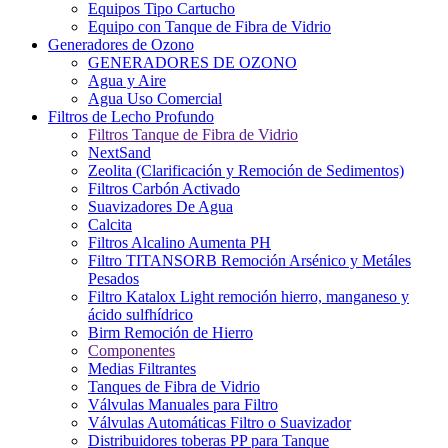
Equipos Tipo Cartucho
Equipo con Tanque de Fibra de Vidrio
Generadores de Ozono
GENERADORES DE OZONO
Agua y Aire
Agua Uso Comercial
Filtros de Lecho Profundo
Filtros Tanque de Fibra de Vidrio
NextSand
Zeolita (Clarificación y Remoción de Sedimentos)
Filtros Carbón Activado
Suavizadores De Agua
Calcita
Filtros Alcalino Aumenta PH
Filtro TITANSORB Remoción Arsénico y Metáles
Pesados
Filtro Katalox Light remoción hierro, manganeso y
ácido sulfhídrico
Birm Remoción de Hierro
Componentes
Medias Filtrantes
Tanques de Fibra de Vidrio
Válvulas Manuales para Filtro
Válvulas Automáticas Filtro o Suavizador
Distribuidores toberas PP para Tanque