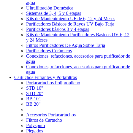
agua
Ultrafiltración Doméstica
Sistemas de 3, 4, 5 y 6 etapas
Kits de Mantenimiento UF de 6, 12 y 24 Meses
Purificadores Básicos de Rayos UV Bajo Tarja
Purificadores básicos 3 y 4 etapas
Kits de Mantenimiento Purificadores Básicos UV 6, 12
y 24 Meses
Filtros Purificadores De Agua Sobre-Tarja
Purificadores Cerámicos
Conexiones, refacciones, accesorios para purificador de
agua
Conexiones, refacciones, accesorios para purificador de
agua
Cartuchos Filtrantes y Portafiltros
Portacartuchos Polipropileno
STD 10"
STD 20"
BB 10"
BB 20"
Accesorios Portacartuchos
Filtros de Cartucho
Polyspum
Plegados