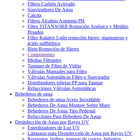
Filtros Carbón Activado
Suavizadores De Agua
Calcita
Filtros Alcalino Aumenta PH
Filtro TITANSORB Remoción Arsénico y Metáles
Pesados
Filtro Katalox Light remoción hierro, manganeso y
ácido sulfhídrico
Birm Remoción de Hierro
Componentes
Medias Filtrantes
Tanques de Fibra de Vidrio
Válvulas Manuales para Filtro
Válvulas Automáticas Filtro o Suavizador
Distribuidores toberas PP para Tanque
Refacciones Válvulas Automáticas
Bebederos de agua
Bebederos de agua Acero Inoxidable
Bebederos De Agua Montaje Sobre Muro
Bebederos De Agua Tipo Pedestal
Refacciones Para Bebedero De Agua
Desinfección de Agua por Rayos UV
Esterilizadores de Luz UV
Lámparas para Desinfección de Agua por Rayos UV
Repuestos, bulbos, mangas de cuarzo, balastros