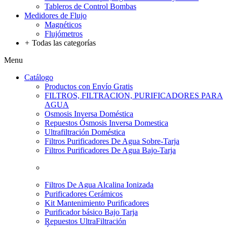
Tableros de Control Bombas
Medidores de Flujo
Magnéticos
Flujómetros
+
Todas las categorías
Menu
Catálogo
Productos con Envío Gratis
FILTROS, FILTRACION, PURIFICADORES PARA
AGUA
Osmosis Inversa Doméstica
Repuestos Ósmosis Inversa Domestica
Ultrafiltración Doméstica
Filtros Purificadores De Agua Sobre-Tarja
Filtros Purificadores De Agua Bajo-Tarja
Filtros De Agua Alcalina Ionizada
Purificadores Cerámicos
Kit Mantenimiento Purificadores
Purificador básico Bajo Tarja
Repuestos UltraFiltración