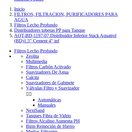
Inicio
FILTROS, FILTRACION, PURIFICADORES PARA
AGUA
Filtros Lecho Profundo
Distribuidores toberas PP para Tanque
AQT-BD-1197-07 Distribuidor Inferior Stack Aquatrol
(BD)1.5" Cement 4" inf
Filtros Lecho Profundo
Zeolita
Multimedia
Filtros Carbón Activado
Suavizadores De Agua
Calcita
Suavizadores de Gabinete
Válvulas Filtro y Suavizador


Automáticas
Manuales
NextSand
Tanques Fibra de Vidrio
Filtros Alcalino Aumenta PH
Birm Remoción de Hierro
Medias Filtrantes