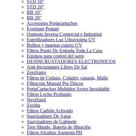
STD 10"
STD 20"
BB 10"
BB 20"
Accesorios Portacartuchos
Everpure Pentair
Osmosis Inversa Comercial e Industrial
Esterilizadores Luz Ultravioleta UV
Bulbos y mangas cuarzo UV
Filtros Punto De Entrada Toda La Casa
Equipos para control del sarro
DESINCRUSTADORES ELECTRONICOS
Anti-Incrustantes Libres De Sal
ZeroSarro
Filtros de Cedazo, Colador, canasta, Malla
FIltración Manual Por Discos
PortaCartuchos Multiples Acero Inoxidable
Filtros Lecho Profundo
NextSand
Zeolita
Filtros Carbón Activado
Suavizadores De Agua
Suavizadores de Gabinete
Tren filtrado, Batería de filtración
Filtros Alcalino Aumenta PH