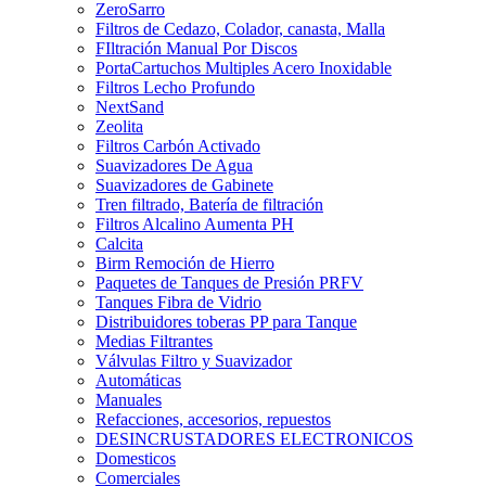
ZeroSarro
Filtros de Cedazo, Colador, canasta, Malla
FIltración Manual Por Discos
PortaCartuchos Multiples Acero Inoxidable
Filtros Lecho Profundo
NextSand
Zeolita
Filtros Carbón Activado
Suavizadores De Agua
Suavizadores de Gabinete
Tren filtrado, Batería de filtración
Filtros Alcalino Aumenta PH
Calcita
Birm Remoción de Hierro
Paquetes de Tanques de Presión PRFV
Tanques Fibra de Vidrio
Distribuidores toberas PP para Tanque
Medias Filtrantes
Válvulas Filtro y Suavizador
Automáticas
Manuales
Refacciones, accesorios, repuestos
DESINCRUSTADORES ELECTRONICOS
Domesticos
Comerciales