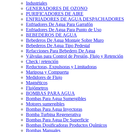
Industriales
GENERADORES DE OZONO
PURIFICADORES DE AIRE
ENFRIADORES DE AGUA DESPACHADORES
Enfriadores De Agua Para Garrafón
Enfriadores De Agua Para Punto de Uso
BEBEDEROS DE AGUA
Bebederos De Agua Montaje Sobre Muro
Bebederos De Agua Tipo Pedestal
Refacciones Para Bebedero De Agua
Válvulas para Control de Presión, Flujo y Retención
Check | retención
Reductoras, Expulsoras y Limitadoras
Mariposa y Compuerta
Medidores de Flujo
Magnéticos
Flujómetros
BOMBAS PARA AGUA
Bombas Para Agua Sumergibles
Motores sumergibles
Bombas Para Agua Inyectoras
Bomba Turbina Regenerativa
Bombas Para Agua De Superficie
Bombas Dosificadoras Productos Químicos
Bombas Manuales