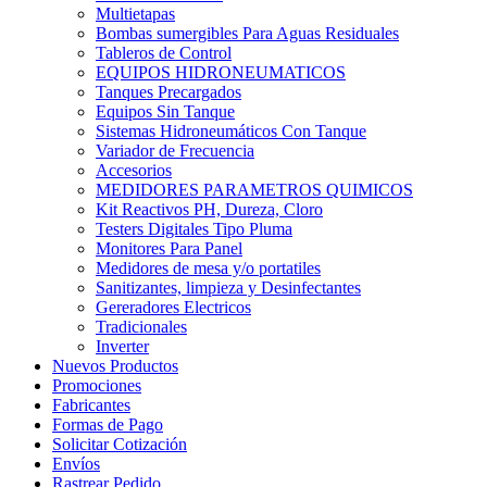
Multietapas
Bombas sumergibles Para Aguas Residuales
Tableros de Control
EQUIPOS HIDRONEUMATICOS
Tanques Precargados
Equipos Sin Tanque
Sistemas Hidroneumáticos Con Tanque
Variador de Frecuencia
Accesorios
MEDIDORES PARAMETROS QUIMICOS
Kit Reactivos PH, Dureza, Cloro
Testers Digitales Tipo Pluma
Monitores Para Panel
Medidores de mesa y/o portatiles
Sanitizantes, limpieza y Desinfectantes
Gereradores Electricos
Tradicionales
Inverter
Nuevos Productos
Promociones
Fabricantes
Formas de Pago
Solicitar Cotización
Envíos
Rastrear Pedido