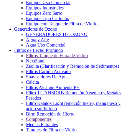
Equipos Uso Comercial
Equipos Industriales
Equipos Zero Sarro
Equipos Tipo Cartucho
Equipo con Tanque de Fibra de Vidrio
Generadores de Ozono
GENERADORES DE OZONO
Agua y Aire
Agua Uso Comercial
Filtros de Lecho Profundo
Filtros Tanque de Fibra de Vidrio
NextSand
Zeolita (Clarificación y Remoción de Sedimentos)
Filtros Carbón Activado
Suavizadores De Agua
Calcita
Filtros Alcalino Aumenta PH
Filtro TITANSORB Remoción Arsénico y Metáles
Pesados
Filtro Katalox Light remoción hierro, manganeso y
ácido sulfhídrico
Birm Remoción de Hierro
Componentes
Medias Filtrantes
Tanques de Fibra de Vidrio