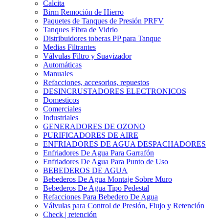
Calcita
Birm Remoción de Hierro
Paquetes de Tanques de Presión PRFV
Tanques Fibra de Vidrio
Distribuidores toberas PP para Tanque
Medias Filtrantes
Válvulas Filtro y Suavizador
Automáticas
Manuales
Refacciones, accesorios, repuestos
DESINCRUSTADORES ELECTRONICOS
Domesticos
Comerciales
Industriales
GENERADORES DE OZONO
PURIFICADORES DE AIRE
ENFRIADORES DE AGUA DESPACHADORES
Enfriadores De Agua Para Garrafón
Enfriadores De Agua Para Punto de Uso
BEBEDEROS DE AGUA
Bebederos De Agua Montaje Sobre Muro
Bebederos De Agua Tipo Pedestal
Refacciones Para Bebedero De Agua
Válvulas para Control de Presión, Flujo y Retención
Check | retención