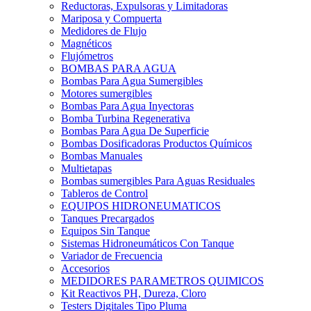
Reductoras, Expulsoras y Limitadoras
Mariposa y Compuerta
Medidores de Flujo
Magnéticos
Flujómetros
BOMBAS PARA AGUA
Bombas Para Agua Sumergibles
Motores sumergibles
Bombas Para Agua Inyectoras
Bomba Turbina Regenerativa
Bombas Para Agua De Superficie
Bombas Dosificadoras Productos Químicos
Bombas Manuales
Multietapas
Bombas sumergibles Para Aguas Residuales
Tableros de Control
EQUIPOS HIDRONEUMATICOS
Tanques Precargados
Equipos Sin Tanque
Sistemas Hidroneumáticos Con Tanque
Variador de Frecuencia
Accesorios
MEDIDORES PARAMETROS QUIMICOS
Kit Reactivos PH, Dureza, Cloro
Testers Digitales Tipo Pluma