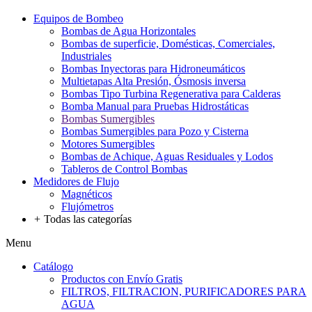
Equipos de Bombeo
Bombas de Agua Horizontales
Bombas de superficie, Domésticas, Comerciales,
Industriales
Bombas Inyectoras para Hidroneumáticos
Multietapas Alta Presión, Ósmosis inversa
Bombas Tipo Turbina Regenerativa para Calderas
Bomba Manual para Pruebas Hidrostáticas
Bombas Sumergibles
Bombas Sumergibles para Pozo y Cisterna
Motores Sumergibles
Bombas de Achique, Aguas Residuales y Lodos
Tableros de Control Bombas
Medidores de Flujo
Magnéticos
Flujómetros
+
Todas las categorías
Menu
Catálogo
Productos con Envío Gratis
FILTROS, FILTRACION, PURIFICADORES PARA
AGUA