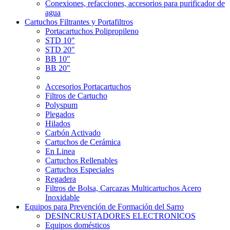
Conexiones, refacciones, accesorios para purificador de
agua
Cartuchos Filtrantes y Portafiltros
Portacartuchos Polipropileno
STD 10"
STD 20"
BB 10"
BB 20"
Accesorios Portacartuchos
Filtros de Cartucho
Polyspum
Plegados
Hilados
Carbón Activado
Cartuchos de Cerámica
En Linea
Cartuchos Rellenables
Cartuchos Especiales
Regadera
Filtros de Bolsa, Carcazas Multicartuchos Acero
Inoxidable
Equipos para Prevención de Formación del Sarro
DESINCRUSTADORES ELECTRONICOS
Equipos domésticos