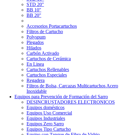
STD 20"
BB 10"
BB 20"
Accesorios Portacartuchos
Filtros de Cartucho
Polyspum
Plegados
Hilados
Carbón Activado
Cartuchos de Cerámica
En Linea
Cartuchos Rellenables
Cartuchos Especiales
Regadera
Filtros de Bolsa, Carcazas Multicartuchos Acero
Inoxidable
Equipos para Prevención de Formación del Sarro
DESINCRUSTADORES ELECTRONICOS
Equipos domésticos
Equipos Uso Comercial
Equipos Industriales
Equipos Zero Sarro
Equipos Tipo Cartucho
Equipo con Tanque de Fibra de Vidrio