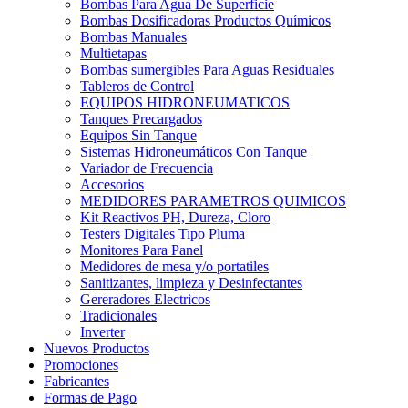
Bombas Para Agua De Superficie
Bombas Dosificadoras Productos Químicos
Bombas Manuales
Multietapas
Bombas sumergibles Para Aguas Residuales
Tableros de Control
EQUIPOS HIDRONEUMATICOS
Tanques Precargados
Equipos Sin Tanque
Sistemas Hidroneumáticos Con Tanque
Variador de Frecuencia
Accesorios
MEDIDORES PARAMETROS QUIMICOS
Kit Reactivos PH, Dureza, Cloro
Testers Digitales Tipo Pluma
Monitores Para Panel
Medidores de mesa y/o portatiles
Sanitizantes, limpieza y Desinfectantes
Gereradores Electricos
Tradicionales
Inverter
Nuevos Productos
Promociones
Fabricantes
Formas de Pago