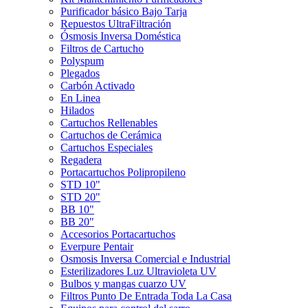
Purificador básico Bajo Tarja
Repuestos UltraFiltración
Ósmosis Inversa Doméstica
Filtros de Cartucho
Polyspum
Plegados
Carbón Activado
En Linea
Hilados
Cartuchos Rellenables
Cartuchos de Cerámica
Cartuchos Especiales
Regadera
Portacartuchos Polipropileno
STD 10"
STD 20"
BB 10"
BB 20"
Accesorios Portacartuchos
Everpure Pentair
Osmosis Inversa Comercial e Industrial
Esterilizadores Luz Ultravioleta UV
Bulbos y mangas cuarzo UV
Filtros Punto De Entrada Toda La Casa