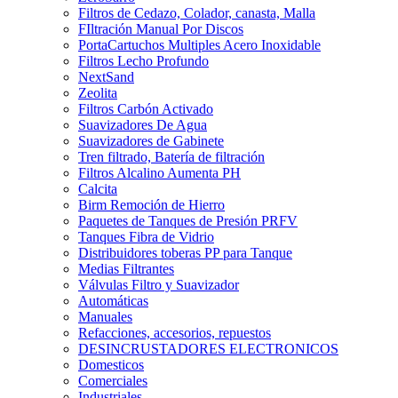
Filtros de Cedazo, Colador, canasta, Malla
FIltración Manual Por Discos
PortaCartuchos Multiples Acero Inoxidable
Filtros Lecho Profundo
NextSand
Zeolita
Filtros Carbón Activado
Suavizadores De Agua
Suavizadores de Gabinete
Tren filtrado, Batería de filtración
Filtros Alcalino Aumenta PH
Calcita
Birm Remoción de Hierro
Paquetes de Tanques de Presión PRFV
Tanques Fibra de Vidrio
Distribuidores toberas PP para Tanque
Medias Filtrantes
Válvulas Filtro y Suavizador
Automáticas
Manuales
Refacciones, accesorios, repuestos
DESINCRUSTADORES ELECTRONICOS
Domesticos
Comerciales
Industriales