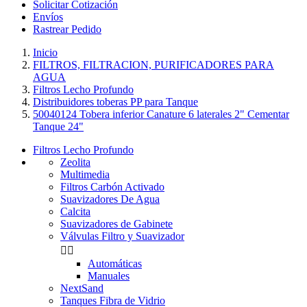
Solicitar Cotización
Envíos
Rastrear Pedido
Inicio
FILTROS, FILTRACION, PURIFICADORES PARA
AGUA
Filtros Lecho Profundo
Distribuidores toberas PP para Tanque
50040124 Tobera inferior Canature 6 laterales 2" Cementar
Tanque 24"
Filtros Lecho Profundo
Zeolita
Multimedia
Filtros Carbón Activado
Suavizadores De Agua
Calcita
Suavizadores de Gabinete
Válvulas Filtro y Suavizador


Automáticas
Manuales
NextSand
Tanques Fibra de Vidrio