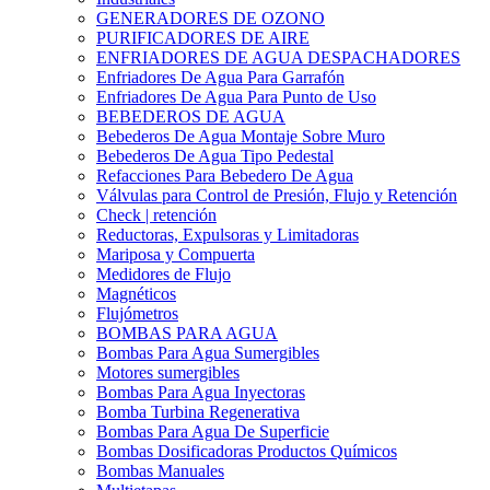
GENERADORES DE OZONO
PURIFICADORES DE AIRE
ENFRIADORES DE AGUA DESPACHADORES
Enfriadores De Agua Para Garrafón
Enfriadores De Agua Para Punto de Uso
BEBEDEROS DE AGUA
Bebederos De Agua Montaje Sobre Muro
Bebederos De Agua Tipo Pedestal
Refacciones Para Bebedero De Agua
Válvulas para Control de Presión, Flujo y Retención
Check | retención
Reductoras, Expulsoras y Limitadoras
Mariposa y Compuerta
Medidores de Flujo
Magnéticos
Flujómetros
BOMBAS PARA AGUA
Bombas Para Agua Sumergibles
Motores sumergibles
Bombas Para Agua Inyectoras
Bomba Turbina Regenerativa
Bombas Para Agua De Superficie
Bombas Dosificadoras Productos Químicos
Bombas Manuales