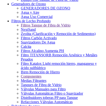
Generadores de Ozono
GENERADORES DE OZONO
Agua y Aire
Agua Uso Comercial
Filtros de Lecho Profundo
Filtros Tanque de Fibra de Vidrio
NextSand
Zeolita (Clarificación y Remoción de Sedimentos)
Filtros Carbón Activado
Suavizadores De Agua
Calcita
Filtros Alcalino Aumenta PH
Filtro TITANSORB Remoción Arsénico y Metáles
Pesados
Filtro Katalox Light remoción hierro, manganeso y
ácido sulfhídrico
Birm Remoción de Hierro
Componentes
Medias Filtrantes
Tanques de Fibra de Vidrio
Válvulas Manuales para Filtro
Válvulas Automáticas Filtro o Suavizador
Distribuidores toberas PP para Tanque
Refacciones Válvulas Automáticas