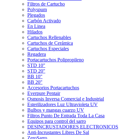
Filtros de Cartucho
Polyspum
Plegados
Carbón Activado
En Linea
Hilados
Cartuchos Rellenables
Cartuchos de Cerámica
Cartuchos Especiales
Regadera
Portacartuchos Polipropileno
STD 10"
STD 20"
BB 10"
BB 20"
Accesorios Portacartuchos
Everpure Pentair
Osmosis Inversa Comercial e Industrial
Esterilizadores Luz Ultravioleta UV
Bulbos y mangas cuarzo UV
Filtros Punto De Entrada Toda La Casa
Equipos para control del sarro
DESINCRUSTADORES ELECTRONICOS
Anti-Incrustantes Libres De Sal
ZeroSarro