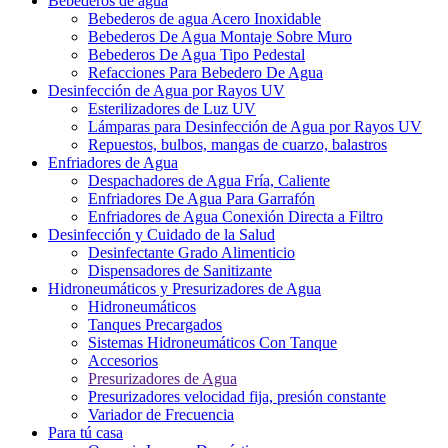
Bebederos de agua
Bebederos de agua Acero Inoxidable
Bebederos De Agua Montaje Sobre Muro
Bebederos De Agua Tipo Pedestal
Refacciones Para Bebedero De Agua
Desinfección de Agua por Rayos UV
Esterilizadores de Luz UV
Lámparas para Desinfección de Agua por Rayos UV
Repuestos, bulbos, mangas de cuarzo, balastros
Enfriadores de Agua
Despachadores de Agua Fría, Caliente
Enfriadores De Agua Para Garrafón
Enfriadores de Agua Conexión Directa a Filtro
Desinfección y Cuidado de la Salud
Desinfectante Grado Alimenticio
Dispensadores de Sanitizante
Hidroneumáticos y Presurizadores de Agua
Hidroneumáticos
Tanques Precargados
Sistemas Hidroneumáticos Con Tanque
Accesorios
Presurizadores de Agua
Presurizadores velocidad fija, presión constante
Variador de Frecuencia
Para tú casa