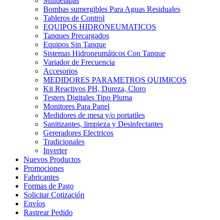
Multietapas
Bombas sumergibles Para Aguas Residuales
Tableros de Control
EQUIPOS HIDRONEUMATICOS
Tanques Precargados
Equipos Sin Tanque
Sistemas Hidroneumáticos Con Tanque
Variador de Frecuencia
Accesorios
MEDIDORES PARAMETROS QUIMICOS
Kit Reactivos PH, Dureza, Cloro
Testers Digitales Tipo Pluma
Monitores Para Panel
Medidores de mesa y/o portatiles
Sanitizantes, limpieza y Desinfectantes
Gereradores Electricos
Tradicionales
Inverter
Nuevos Productos
Promociones
Fabricantes
Formas de Pago
Solicitar Cotización
Envíos
Rastrear Pedido