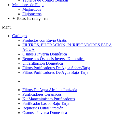
Tableros de Control Bombas
Medidores de Flujo
Magnéticos
Flujómetros
+
Todas las categorías
Menu
Catálogo
Productos con Envío Gratis
FILTROS, FILTRACION, PURIFICADORES PARA
AGUA
Osmosis Inversa Doméstica
Repuestos Ósmosis Inversa Domestica
Ultrafiltración Doméstica
Filtros Purificadores De Agua Sobre-Tarja
Filtros Purificadores De Agua Bajo-Tarja
Filtros De Agua Alcalina Ionizada
Purificadores Cerámicos
Kit Mantenimiento Purificadores
Purificador básico Bajo Tarja
Repuestos UltraFiltración
Ósmosis Inversa Doméstica