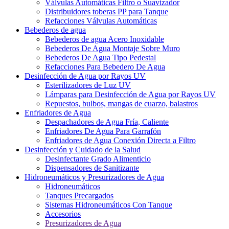
Válvulas Automáticas Filtro o Suavizador
Distribuidores toberas PP para Tanque
Refacciones Válvulas Automáticas
Bebederos de agua
Bebederos de agua Acero Inoxidable
Bebederos De Agua Montaje Sobre Muro
Bebederos De Agua Tipo Pedestal
Refacciones Para Bebedero De Agua
Desinfección de Agua por Rayos UV
Esterilizadores de Luz UV
Lámparas para Desinfección de Agua por Rayos UV
Repuestos, bulbos, mangas de cuarzo, balastros
Enfriadores de Agua
Despachadores de Agua Fría, Caliente
Enfriadores De Agua Para Garrafón
Enfriadores de Agua Conexión Directa a Filtro
Desinfección y Cuidado de la Salud
Desinfectante Grado Alimenticio
Dispensadores de Sanitizante
Hidroneumáticos y Presurizadores de Agua
Hidroneumáticos
Tanques Precargados
Sistemas Hidroneumáticos Con Tanque
Accesorios
Presurizadores de Agua