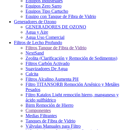
Equipos Industriales
Equipos Zero Sarro
Equipos Tipo Cartucho
Equipo con Tanque de Fibra de Vidrio
Generadores de Ozono
GENERADORES DE OZONO
Agua y Aire
Agua Uso Comercial
Filtros de Lecho Profundo
Filtros Tanque de Fibra de Vidrio
NextSand
Zeolita (Clarificación y Remoción de Sedimentos)
Filtros Carbón Activado
Suavizadores De Agua
Calcita
Filtros Alcalino Aumenta PH
Filtro TITANSORB Remoción Arsénico y Metáles
Pesados
Filtro Katalox Light remoción hierro, manganeso y
ácido sulfhídrico
Birm Remoción de Hierro
Componentes
Medias Filtrantes
Tanques de Fibra de Vidrio
Válvulas Manuales para Filtro