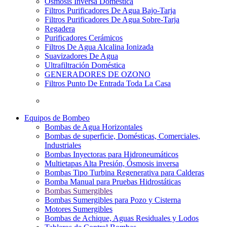
Osmosis Inversa Doméstica
Filtros Purificadores De Agua Bajo-Tarja
Filtros Purificadores De Agua Sobre-Tarja
Regadera
Purificadores Cerámicos
Filtros De Agua Alcalina Ionizada
Suavizadores De Agua
Ultrafiltración Doméstica
GENERADORES DE OZONO
Filtros Punto De Entrada Toda La Casa
Equipos de Bombeo
Bombas de Agua Horizontales
Bombas de superficie, Domésticas, Comerciales,
Industriales
Bombas Inyectoras para Hidroneumáticos
Multietapas Alta Presión, Ósmosis inversa
Bombas Tipo Turbina Regenerativa para Calderas
Bomba Manual para Pruebas Hidrostáticas
Bombas Sumergibles
Bombas Sumergibles para Pozo y Cisterna
Motores Sumergibles
Bombas de Achique, Aguas Residuales y Lodos