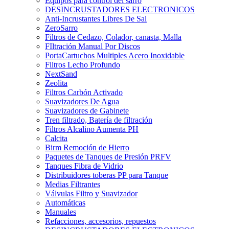
Equipos para control del sarro
DESINCRUSTADORES ELECTRONICOS
Anti-Incrustantes Libres De Sal
ZeroSarro
Filtros de Cedazo, Colador, canasta, Malla
FIltración Manual Por Discos
PortaCartuchos Multiples Acero Inoxidable
Filtros Lecho Profundo
NextSand
Zeolita
Filtros Carbón Activado
Suavizadores De Agua
Suavizadores de Gabinete
Tren filtrado, Batería de filtración
Filtros Alcalino Aumenta PH
Calcita
Birm Remoción de Hierro
Paquetes de Tanques de Presión PRFV
Tanques Fibra de Vidrio
Distribuidores toberas PP para Tanque
Medias Filtrantes
Válvulas Filtro y Suavizador
Automáticas
Manuales
Refacciones, accesorios, repuestos