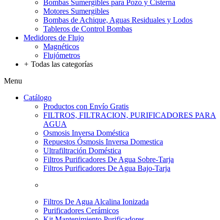
Bombas Sumergibles para Pozo y Cisterna
Motores Sumergibles
Bombas de Achique, Aguas Residuales y Lodos
Tableros de Control Bombas
Medidores de Flujo
Magnéticos
Flujómetros
+
Todas las categorías
Menu
Catálogo
Productos con Envío Gratis
FILTROS, FILTRACION, PURIFICADORES PARA
AGUA
Osmosis Inversa Doméstica
Repuestos Ósmosis Inversa Domestica
Ultrafiltración Doméstica
Filtros Purificadores De Agua Sobre-Tarja
Filtros Purificadores De Agua Bajo-Tarja
Filtros De Agua Alcalina Ionizada
Purificadores Cerámicos
Kit Mantenimiento Purificadores