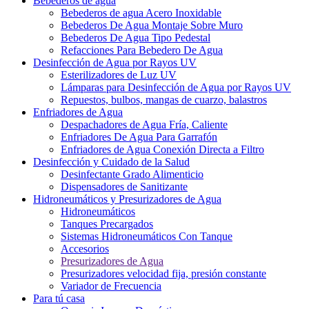
Bebederos de agua
Bebederos de agua Acero Inoxidable
Bebederos De Agua Montaje Sobre Muro
Bebederos De Agua Tipo Pedestal
Refacciones Para Bebedero De Agua
Desinfección de Agua por Rayos UV
Esterilizadores de Luz UV
Lámparas para Desinfección de Agua por Rayos UV
Repuestos, bulbos, mangas de cuarzo, balastros
Enfriadores de Agua
Despachadores de Agua Fría, Caliente
Enfriadores De Agua Para Garrafón
Enfriadores de Agua Conexión Directa a Filtro
Desinfección y Cuidado de la Salud
Desinfectante Grado Alimenticio
Dispensadores de Sanitizante
Hidroneumáticos y Presurizadores de Agua
Hidroneumáticos
Tanques Precargados
Sistemas Hidroneumáticos Con Tanque
Accesorios
Presurizadores de Agua
Presurizadores velocidad fija, presión constante
Variador de Frecuencia
Para tú casa