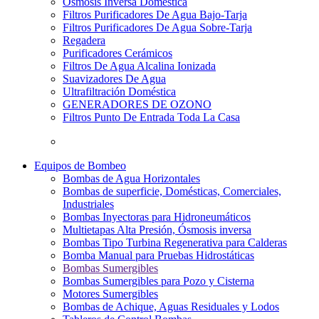
Osmosis Inversa Doméstica
Filtros Purificadores De Agua Bajo-Tarja
Filtros Purificadores De Agua Sobre-Tarja
Regadera
Purificadores Cerámicos
Filtros De Agua Alcalina Ionizada
Suavizadores De Agua
Ultrafiltración Doméstica
GENERADORES DE OZONO
Filtros Punto De Entrada Toda La Casa
Equipos de Bombeo
Bombas de Agua Horizontales
Bombas de superficie, Domésticas, Comerciales,
Industriales
Bombas Inyectoras para Hidroneumáticos
Multietapas Alta Presión, Ósmosis inversa
Bombas Tipo Turbina Regenerativa para Calderas
Bomba Manual para Pruebas Hidrostáticas
Bombas Sumergibles
Bombas Sumergibles para Pozo y Cisterna
Motores Sumergibles
Bombas de Achique, Aguas Residuales y Lodos