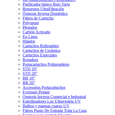
Purificador básico Bajo Tarja
Repuestos UltraFiltración
Ósmosis Inversa Doméstica
Filtros de Cartucho
Polyspum
Plegados
Carbón Activado
En Linea
Hilados
Cartuchos Rellenables
Cartuchos de Cerámica
Cartuchos Especiales
Regadera
Portacartuchos Polipropileno
STD 10"
STD 20"
BB 10"
BB 20"
Accesorios Portacartuchos
Everpure Pentair
Osmosis Inversa Comercial e Industrial
Esterilizadores Luz Ultravioleta UV
Bulbos y mangas cuarzo UV
Filtros Punto De Entrada Toda La Casa