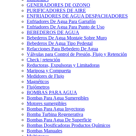
GENERADORES DE OZONO
PURIFICADORES DE AIRE
ENFRIADORES DE AGUA DESPACHADORES
Enfriadores De Agua Para Garrafón
Enfriadores De Agua Para Punto de Uso
BEBEDEROS DE AGUA
Bebederos De Agua Montaje Sobre Muro
Bebederos De Agua Tipo Pedestal
Refacciones Para Bebedero De Agua
Válvulas para Control de Presión, Flujo y Retención
Check | retención
Reductoras, Expulsoras y Limitadoras
Mariposa y Compuerta
Medidores de Flujo
Magnéticos
Flujómetros
BOMBAS PARA AGUA
Bombas Para Agua Sumergibles
Motores sumergibles
Bombas Para Agua Inyectoras
Bomba Turbina Regenerativa
Bombas Para Agua De Superficie
Bombas Dosificadoras Productos Químicos
Bombas Manuales