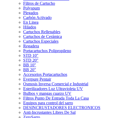
Filtros de Cartucho
Polyspum
Plegados
Carbón Activado
En Linea
Hilados
Cartuchos Rellenables
Cartuchos de Cerámica
Cartuchos Especiales
Regadera
Portacartuchos Polipropileno
STD 10"
STD 20"
BB 10"
BB 20"
Accesorios Portacartuchos
Everpure Pentair
Osmosis Inversa Comercial e Industrial
Esterilizadores Luz Ultravioleta UV
Bulbos y mangas cuarzo UV
Filtros Punto De Entrada Toda La Casa
Equipos para control del sarro
DESINCRUSTADORES ELECTRONICOS
Anti-Incrustantes Libres De Sal
ZeroSarro