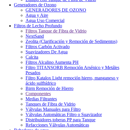
Generadores de Ozono
GENERADORES DE OZONO
Agua y Aire
Agua Uso Comercial
Filtros de Lecho Profundo
Filtros Tanque de Fibra de Vidrio
NextSand
Zeolita (Clarificación y Remoción de Sedimentos)
Filtros Carbón Activado
Suavizadores De Agua
Calcita
Filtros Alcalino Aumenta PH
Filtro TITANSORB Remoción Arsénico y Metáles
Pesados
Filtro Katalox Light remoción hierro, manganeso y
ácido sulfhídrico
Birm Remoción de Hierro
Componentes
Medias Filtrantes
Tanques de Fibra de Vidrio
Válvulas Manuales para Filtro
Válvulas Automáticas Filtro o Suavizador
Distribuidores toberas PP para Tanque
Refacciones Válvulas Automáticas