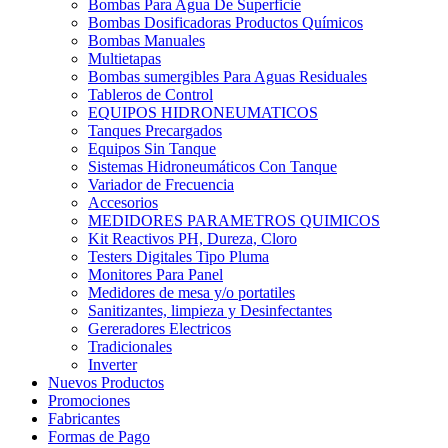
Bombas Para Agua De Superficie
Bombas Dosificadoras Productos Químicos
Bombas Manuales
Multietapas
Bombas sumergibles Para Aguas Residuales
Tableros de Control
EQUIPOS HIDRONEUMATICOS
Tanques Precargados
Equipos Sin Tanque
Sistemas Hidroneumáticos Con Tanque
Variador de Frecuencia
Accesorios
MEDIDORES PARAMETROS QUIMICOS
Kit Reactivos PH, Dureza, Cloro
Testers Digitales Tipo Pluma
Monitores Para Panel
Medidores de mesa y/o portatiles
Sanitizantes, limpieza y Desinfectantes
Gereradores Electricos
Tradicionales
Inverter
Nuevos Productos
Promociones
Fabricantes
Formas de Pago