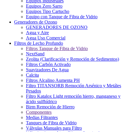
Equipos Industriales
Equipos Zero Sarro
Equipos Tipo Cartucho
Equipo con Tanque de Fibra de Vidrio
Generadores de Ozono
GENERADORES DE OZONO
Agua y Aire
Agua Uso Comercial
Filtros de Lecho Profundo
Filtros Tanque de Fibra de Vidrio
NextSand
Zeolita (Clarificación y Remoción de Sedimentos)
Filtros Carbón Activado
Suavizadores De Agua
Calcita
Filtros Alcalino Aumenta PH
Filtro TITANSORB Remoción Arsénico y Metáles
Pesados
Filtro Katalox Light remoción hierro, manganeso y
ácido sulfhídrico
Birm Remoción de Hierro
Componentes
Medias Filtrantes
Tanques de Fibra de Vidrio
Válvulas Manuales para Filtro