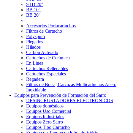
STD 20"
BB 10"
BB 20"
Accesorios Portacartuchos
Filtros de Cartucho
Polyspum
Plegados
Hilados
Carbón Activado
Cartuchos de Cerámica
En Linea
Cartuchos Rellenables
Cartuchos Especiales
Regadera
Filtros de Bolsa, Carcazas Multicartuchos Acero
Inoxidable
Equipos para Prevención de Formación del Sarro
DESINCRUSTADORES ELECTRONICOS
Equipos domésticos
Equipos Uso Comercial
Equipos Industriales
Equipos Zero Sarro
Equipos Tipo Cartucho
Equipo con Tanque de Fibra de Vidrio