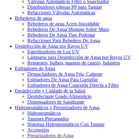
Válvulas Automáticas Filtro o Suavizador
Distribuidores toberas PP para Tanque
Refacciones Válvulas Automáticas
Bebederos de agua
Bebederos de agua Acero Inoxidable
Bebederos De Agua Montaje Sobre Muro
Bebederos De Agua Tipo Pedestal
Refacciones Para Bebedero De Agua
Desinfección de Agua por Rayos UV
Esterilizadores de Luz UV
Lámparas para Desinfección de Agua por Rayos UV
Repuestos, bulbos, mangas de cuarzo, balastros
Enfriadores de Agua
Despachadores de Agua Fría, Caliente
Enfriadores De Agua Para Garrafón
Enfriadores de Agua Conexión Directa a Filtro
Desinfección y Cuidado de la Salud
Desinfectante Grado Alimenticio
Dispensadores de Sanitizante
Hidroneumáticos y Presurizadores de Agua
Hidroneumáticos
Tanques Precargados
Sistemas Hidroneumáticos Con Tanque
Accesorios
Presurizadores de Agua