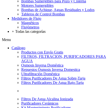
Bombas Sumergibles para Pozo y Cisterna
Motores Sumergibles
Bombas de Achique, Aguas Residuales y Lodos
Tableros de Control Bombas
Medidores de Flujo
Magnéticos
Flujómetros
+
Todas las categorías
Menu
Catálogo
Productos con Envío Gratis
FILTROS, FILTRACION, PURIFICADORES PARA
AGUA
Osmosis Inversa Doméstica
Repuestos Ósmosis Inversa Domestica
Ultrafiltración Doméstica
Filtros Purificadores De Agua Sobre-Tarja
Filtros Purificadores De Agua Bajo-Tarja
Filtros De Agua Alcalina Ionizada
Purificadores Cerámicos
Kit Mantenimiento Purificadores