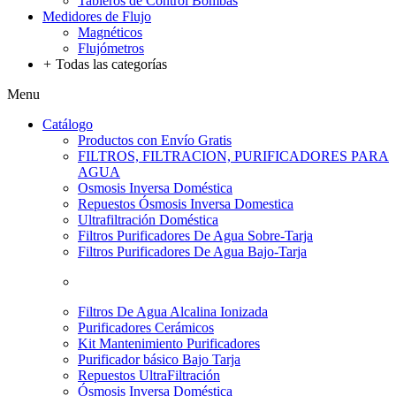
Tableros de Control Bombas
Medidores de Flujo
Magnéticos
Flujómetros
+
Todas las categorías
Menu
Catálogo
Productos con Envío Gratis
FILTROS, FILTRACION, PURIFICADORES PARA
AGUA
Osmosis Inversa Doméstica
Repuestos Ósmosis Inversa Domestica
Ultrafiltración Doméstica
Filtros Purificadores De Agua Sobre-Tarja
Filtros Purificadores De Agua Bajo-Tarja
Filtros De Agua Alcalina Ionizada
Purificadores Cerámicos
Kit Mantenimiento Purificadores
Purificador básico Bajo Tarja
Repuestos UltraFiltración
Ósmosis Inversa Doméstica