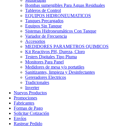
Multietapas
Bombas sumergibles Para Aguas Residuales
Tableros de Control
EQUIPOS HIDRONEUMATICOS
Tanques Precargados
Equipos Sin Tanque
Sistemas Hidroneumáticos Con Tanque
Variador de Frecuencia
Accesorios
MEDIDORES PARAMETROS QUIMICOS
Kit Reactivos PH, Dureza, Cloro
Testers Digitales Tipo Pluma
Monitores Para Panel
Medidores de mesa y/o portatiles
Sanitizantes, limpieza y Desinfectantes
Gereradores Electricos
Tradicionales
Inverter
Nuevos Productos
Promociones
Fabricantes
Formas de Pago
Solicitar Cotización
Envíos
Rastrear Pedido