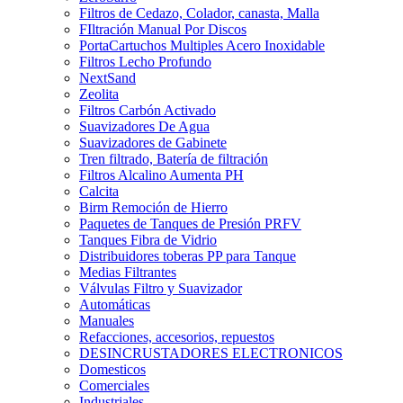
Filtros de Cedazo, Colador, canasta, Malla
FIltración Manual Por Discos
PortaCartuchos Multiples Acero Inoxidable
Filtros Lecho Profundo
NextSand
Zeolita
Filtros Carbón Activado
Suavizadores De Agua
Suavizadores de Gabinete
Tren filtrado, Batería de filtración
Filtros Alcalino Aumenta PH
Calcita
Birm Remoción de Hierro
Paquetes de Tanques de Presión PRFV
Tanques Fibra de Vidrio
Distribuidores toberas PP para Tanque
Medias Filtrantes
Válvulas Filtro y Suavizador
Automáticas
Manuales
Refacciones, accesorios, repuestos
DESINCRUSTADORES ELECTRONICOS
Domesticos
Comerciales
Industriales