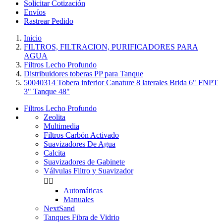
Solicitar Cotización
Envíos
Rastrear Pedido
Inicio
FILTROS, FILTRACION, PURIFICADORES PARA
AGUA
Filtros Lecho Profundo
Distribuidores toberas PP para Tanque
50040314 Tobera inferior Canature 8 laterales Brida 6" FNPT
3" Tanque 48"
Filtros Lecho Profundo
Zeolita
Multimedia
Filtros Carbón Activado
Suavizadores De Agua
Calcita
Suavizadores de Gabinete
Válvulas Filtro y Suavizador


Automáticas
Manuales
NextSand
Tanques Fibra de Vidrio