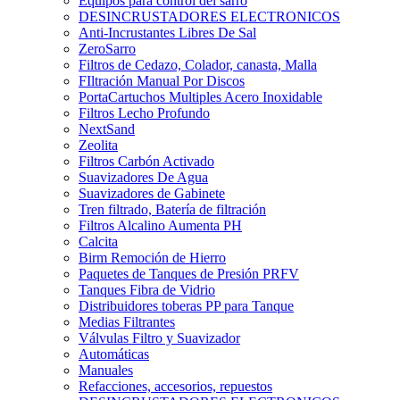
Equipos para control del sarro
DESINCRUSTADORES ELECTRONICOS
Anti-Incrustantes Libres De Sal
ZeroSarro
Filtros de Cedazo, Colador, canasta, Malla
FIltración Manual Por Discos
PortaCartuchos Multiples Acero Inoxidable
Filtros Lecho Profundo
NextSand
Zeolita
Filtros Carbón Activado
Suavizadores De Agua
Suavizadores de Gabinete
Tren filtrado, Batería de filtración
Filtros Alcalino Aumenta PH
Calcita
Birm Remoción de Hierro
Paquetes de Tanques de Presión PRFV
Tanques Fibra de Vidrio
Distribuidores toberas PP para Tanque
Medias Filtrantes
Válvulas Filtro y Suavizador
Automáticas
Manuales
Refacciones, accesorios, repuestos