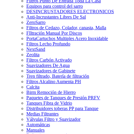
Filtros Punto De Entrada Toda La Casa
Equipos para control del sarro
DESINCRUSTADORES ELECTRONICOS
Anti-Incrustantes Libres De Sal
ZeroSarro
Filtros de Cedazo, Colador, canasta, Malla
FIltración Manual Por Discos
PortaCartuchos Multiples Acero Inoxidable
Filtros Lecho Profundo
NextSand
Zeolita
Filtros Carbón Activado
Suavizadores De Agua
Suavizadores de Gabinete
Tren filtrado, Batería de filtración
Filtros Alcalino Aumenta PH
Calcita
Birm Remoción de Hierro
Paquetes de Tanques de Presión PRFV
Tanques Fibra de Vidrio
Distribuidores toberas PP para Tanque
Medias Filtrantes
Válvulas Filtro y Suavizador
Automáticas
Manuales