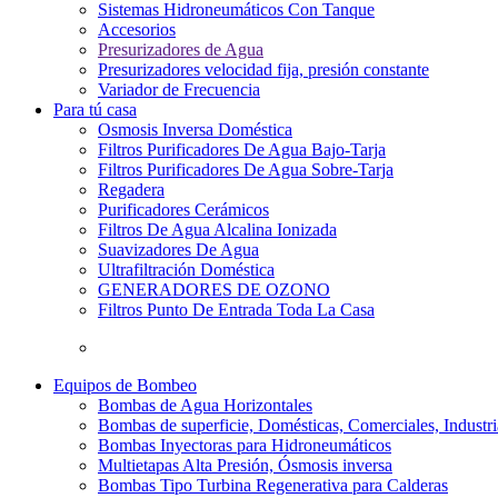
Sistemas Hidroneumáticos Con Tanque
Accesorios
Presurizadores de Agua
Presurizadores velocidad fija, presión constante
Variador de Frecuencia
Para tú casa
Osmosis Inversa Doméstica
Filtros Purificadores De Agua Bajo-Tarja
Filtros Purificadores De Agua Sobre-Tarja
Regadera
Purificadores Cerámicos
Filtros De Agua Alcalina Ionizada
Suavizadores De Agua
Ultrafiltración Doméstica
GENERADORES DE OZONO
Filtros Punto De Entrada Toda La Casa
Equipos de Bombeo
Bombas de Agua Horizontales
Bombas de superficie, Domésticas, Comerciales, Industri
Bombas Inyectoras para Hidroneumáticos
Multietapas Alta Presión, Ósmosis inversa
Bombas Tipo Turbina Regenerativa para Calderas