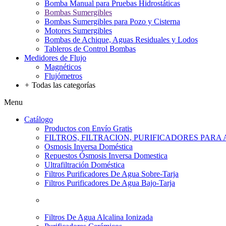
Bomba Manual para Pruebas Hidrostáticas
Bombas Sumergibles
Bombas Sumergibles para Pozo y Cisterna
Motores Sumergibles
Bombas de Achique, Aguas Residuales y Lodos
Tableros de Control Bombas
Medidores de Flujo
Magnéticos
Flujómetros
+
Todas las categorías
Menu
Catálogo
Productos con Envío Gratis
FILTROS, FILTRACION, PURIFICADORES PARA
Osmosis Inversa Doméstica
Repuestos Ósmosis Inversa Domestica
Ultrafiltración Doméstica
Filtros Purificadores De Agua Sobre-Tarja
Filtros Purificadores De Agua Bajo-Tarja
Filtros De Agua Alcalina Ionizada