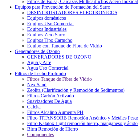
Filtros de Bolsa, Carcazas Multicartuchos Acero Inoxida
Equipos para Prevención de Formación del Sarro
DESINCRUSTADORES ELECTRONICOS
Equipos domésticos
Equipos Uso Comercial
Equipos Industriales
Equipos Zero Sarro
Equipos Tipo Cartucho
Equipo con Tanque de Fibra de Vidrio
Generadores de Ozono
GENERADORES DE OZONO
Agua y Aire
Agua Uso Comercial
Filtros de Lecho Profundo
Filtros Tanque de Fibra de Vidrio
NextSand
Zeolita (Clarificación y Remoción de Sedimentos)
Filtros Carbón Activado
Suavizadores De Agua
Calcita
Filtros Alcalino Aumenta PH
Filtro TITANSORB Remoción Arsénico y Metáles Pesa
Filtro Katalox Light remoción hierro, manganeso y ácido 
Birm Remoción de Hierro
Componentes