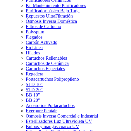
Purificadores Cerámicos
Kit Mantenimiento Purificadores
Purificador básico Bajo Tarja
Repuestos UltraFiltración
Ósmosis Inversa Doméstica
Filtros de Cartucho
Polyspum
Plegados
Carbón Activado
En Linea
Hilados
Cartuchos Rellenables
Cartuchos de Cerámica
Cartuchos Especiales
Regadera
Portacartuchos Polipropileno
STD 10"
STD 20"
BB 10"
BB 20"
Accesorios Portacartuchos
Everpure Pentair
Osmosis Inversa Comercial e Industrial
Esterilizadores Luz Ultravioleta UV
Bulbos y mangas cuarzo UV