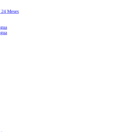
y 24 Meses
agua
agua