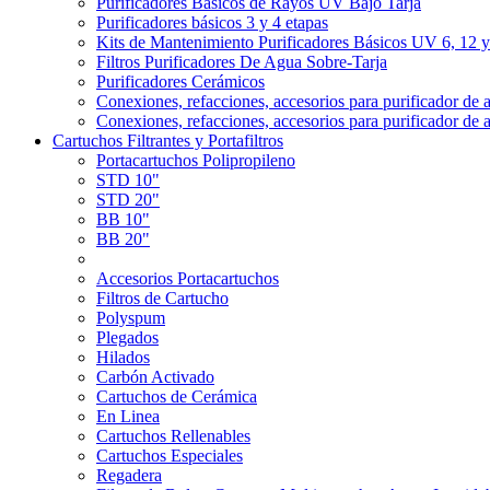
Purificadores Básicos de Rayos UV Bajo Tarja
Purificadores básicos 3 y 4 etapas
Kits de Mantenimiento Purificadores Básicos UV 6, 12 
Filtros Purificadores De Agua Sobre-Tarja
Purificadores Cerámicos
Conexiones, refacciones, accesorios para purificador de 
Conexiones, refacciones, accesorios para purificador de 
Cartuchos Filtrantes y Portafiltros
Portacartuchos Polipropileno
STD 10"
STD 20"
BB 10"
BB 20"
Accesorios Portacartuchos
Filtros de Cartucho
Polyspum
Plegados
Hilados
Carbón Activado
Cartuchos de Cerámica
En Linea
Cartuchos Rellenables
Cartuchos Especiales
Regadera