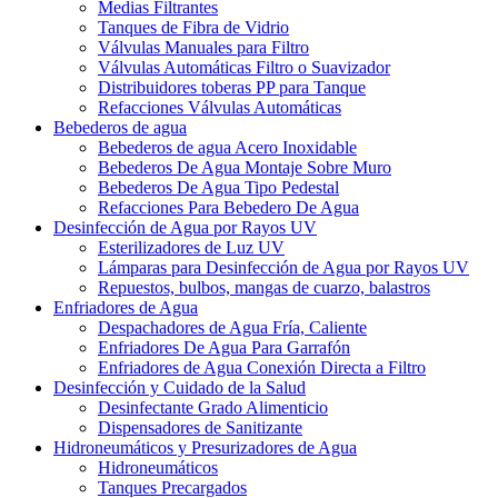
Medias Filtrantes
Tanques de Fibra de Vidrio
Válvulas Manuales para Filtro
Válvulas Automáticas Filtro o Suavizador
Distribuidores toberas PP para Tanque
Refacciones Válvulas Automáticas
Bebederos de agua
Bebederos de agua Acero Inoxidable
Bebederos De Agua Montaje Sobre Muro
Bebederos De Agua Tipo Pedestal
Refacciones Para Bebedero De Agua
Desinfección de Agua por Rayos UV
Esterilizadores de Luz UV
Lámparas para Desinfección de Agua por Rayos UV
Repuestos, bulbos, mangas de cuarzo, balastros
Enfriadores de Agua
Despachadores de Agua Fría, Caliente
Enfriadores De Agua Para Garrafón
Enfriadores de Agua Conexión Directa a Filtro
Desinfección y Cuidado de la Salud
Desinfectante Grado Alimenticio
Dispensadores de Sanitizante
Hidroneumáticos y Presurizadores de Agua
Hidroneumáticos
Tanques Precargados