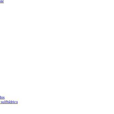
ble
dos
sulfhídrico