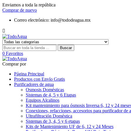
Enviamos a toda la república
Comprar de nuevo
Correo electrónico:
info@tododeagua.mx

Buscar
0
Favoritos
Comprar por
Página Principal
Productos con Envío Gratis
Purificadores de agua
Osmosis Domésticas
Sistemas de 4, 5 y 6 Etapas
Equipos Alcalinos
Kit mantenimiento para ósmosis Inversa 6, 12 y 24 mese
Conexiones, refacciones, accesorios para purificador de 
Ultrafiltración Doméstica
Sistemas de 3, 4, 5 y 6 etapas
Kits de Mantenimiento UF de 6, 12 y 24 Meses