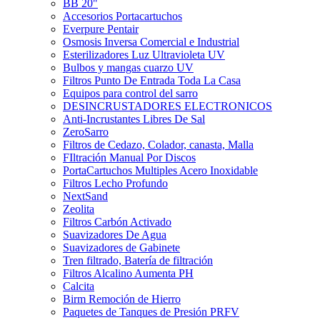
BB 20"
Accesorios Portacartuchos
Everpure Pentair
Osmosis Inversa Comercial e Industrial
Esterilizadores Luz Ultravioleta UV
Bulbos y mangas cuarzo UV
Filtros Punto De Entrada Toda La Casa
Equipos para control del sarro
DESINCRUSTADORES ELECTRONICOS
Anti-Incrustantes Libres De Sal
ZeroSarro
Filtros de Cedazo, Colador, canasta, Malla
FIltración Manual Por Discos
PortaCartuchos Multiples Acero Inoxidable
Filtros Lecho Profundo
NextSand
Zeolita
Filtros Carbón Activado
Suavizadores De Agua
Suavizadores de Gabinete
Tren filtrado, Batería de filtración
Filtros Alcalino Aumenta PH
Calcita
Birm Remoción de Hierro
Paquetes de Tanques de Presión PRFV