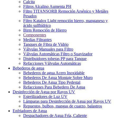
Calcita
Filtros Alcalino Aumenta PH
Filtro TITANSORB Remoción Arsénico y Metáles
Pesados
Filtro Katalox Light remoción hierro, manganeso y
ácido sulfhídrico
Birm Remoción de Hierro
Componentes
Medias Filtrantes
Tanques de Fibra de Vidrio
Válvulas Manuales para Filtro
Válvulas Automáticas Filtro o Suavizador
Distribuidores toberas PP para Tanque
Refacciones Válvulas Automáticas
Bebederos de agua
Bebederos de agua Acero Inoxidable
Bebederos De Agua Montaje Sobre Muro
Bebederos De Agua Tipo Pedestal
Refacciones Para Bebedero De Agua
Desinfección de Agua por Rayos UV
Esterilizadores de Luz UV
Lámparas para Desinfección de Agua por Rayos UV
Repuestos, bulbos, mangas de cuarzo, balastros
Enfriadores de Agua
Despachadores de Agua Fría, Caliente