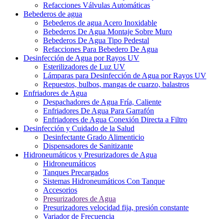
Refacciones Válvulas Automáticas
Bebederos de agua
Bebederos de agua Acero Inoxidable
Bebederos De Agua Montaje Sobre Muro
Bebederos De Agua Tipo Pedestal
Refacciones Para Bebedero De Agua
Desinfección de Agua por Rayos UV
Esterilizadores de Luz UV
Lámparas para Desinfección de Agua por Rayos UV
Repuestos, bulbos, mangas de cuarzo, balastros
Enfriadores de Agua
Despachadores de Agua Fría, Caliente
Enfriadores De Agua Para Garrafón
Enfriadores de Agua Conexión Directa a Filtro
Desinfección y Cuidado de la Salud
Desinfectante Grado Alimenticio
Dispensadores de Sanitizante
Hidroneumáticos y Presurizadores de Agua
Hidroneumáticos
Tanques Precargados
Sistemas Hidroneumáticos Con Tanque
Accesorios
Presurizadores de Agua
Presurizadores velocidad fija, presión constante
Variador de Frecuencia