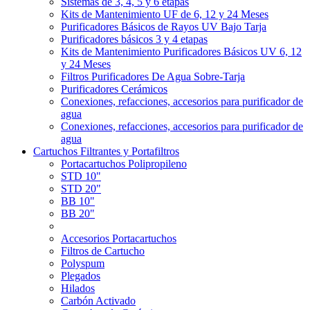
Sistemas de 3, 4, 5 y 6 etapas
Kits de Mantenimiento UF de 6, 12 y 24 Meses
Purificadores Básicos de Rayos UV Bajo Tarja
Purificadores básicos 3 y 4 etapas
Kits de Mantenimiento Purificadores Básicos UV 6, 12
y 24 Meses
Filtros Purificadores De Agua Sobre-Tarja
Purificadores Cerámicos
Conexiones, refacciones, accesorios para purificador de
agua
Conexiones, refacciones, accesorios para purificador de
agua
Cartuchos Filtrantes y Portafiltros
Portacartuchos Polipropileno
STD 10"
STD 20"
BB 10"
BB 20"
Accesorios Portacartuchos
Filtros de Cartucho
Polyspum
Plegados
Hilados
Carbón Activado