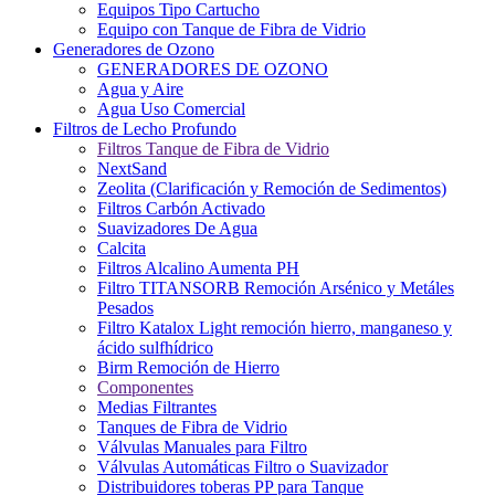
Equipos Tipo Cartucho
Equipo con Tanque de Fibra de Vidrio
Generadores de Ozono
GENERADORES DE OZONO
Agua y Aire
Agua Uso Comercial
Filtros de Lecho Profundo
Filtros Tanque de Fibra de Vidrio
NextSand
Zeolita (Clarificación y Remoción de Sedimentos)
Filtros Carbón Activado
Suavizadores De Agua
Calcita
Filtros Alcalino Aumenta PH
Filtro TITANSORB Remoción Arsénico y Metáles
Pesados
Filtro Katalox Light remoción hierro, manganeso y
ácido sulfhídrico
Birm Remoción de Hierro
Componentes
Medias Filtrantes
Tanques de Fibra de Vidrio
Válvulas Manuales para Filtro
Válvulas Automáticas Filtro o Suavizador
Distribuidores toberas PP para Tanque