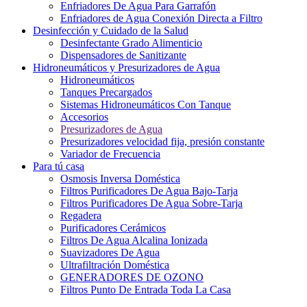
Enfriadores De Agua Para Garrafón
Enfriadores de Agua Conexión Directa a Filtro
Desinfección y Cuidado de la Salud
Desinfectante Grado Alimenticio
Dispensadores de Sanitizante
Hidroneumáticos y Presurizadores de Agua
Hidroneumáticos
Tanques Precargados
Sistemas Hidroneumáticos Con Tanque
Accesorios
Presurizadores de Agua
Presurizadores velocidad fija, presión constante
Variador de Frecuencia
Para tú casa
Osmosis Inversa Doméstica
Filtros Purificadores De Agua Bajo-Tarja
Filtros Purificadores De Agua Sobre-Tarja
Regadera
Purificadores Cerámicos
Filtros De Agua Alcalina Ionizada
Suavizadores De Agua
Ultrafiltración Doméstica
GENERADORES DE OZONO
Filtros Punto De Entrada Toda La Casa