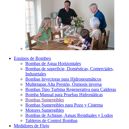
Equipos de Bombeo
Bombas de Agua Horizontales
Bombas de superficie, Domésticas, Comerciales,
Industriales
Bombas Inyectoras para Hidroneumáticos
Multietapas Alta Presión, Ósmosis inversa
Bombas Tipo Turbina Regenerativa para Calderas
Bomba Manual para Pruebas Hidrostáticas
Bombas Sumergibles
Bombas Sumergibles para Pozo y Cisterna
Motores Sumergibles
Bombas de Achique, Aguas Residuales y Lodos
Tableros de Control Bombas
Medidores de Flujo