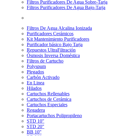
Filtros Purificadores De Agua Sobre-Tarja
Filtros Purificadores De Agua Bajo-Tarja
Filtros De Agua Alcalina Ionizada
Purificadores Cerámicos
Kit Mantenimiento Purificadores
Purificador básico Bajo Tarja
Repuestos UltraFiltración
Ósmosis Inversa Doméstica
Filtros de Cartucho
Polyspum
Plegados
Carbón Activado
En Linea
Hilados
Cartuchos Rellenables
Cartuchos de Cerámica
Cartuchos Especiales
Regadera
Portacartuchos Polipropileno
STD 10"
STD 20"
BB 10"