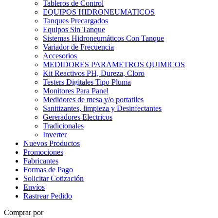
Tableros de Control
EQUIPOS HIDRONEUMATICOS
Tanques Precargados
Equipos Sin Tanque
Sistemas Hidroneumáticos Con Tanque
Variador de Frecuencia
Accesorios
MEDIDORES PARAMETROS QUIMICOS
Kit Reactivos PH, Dureza, Cloro
Testers Digitales Tipo Pluma
Monitores Para Panel
Medidores de mesa y/o portatiles
Sanitizantes, limpieza y Desinfectantes
Gereradores Electricos
Tradicionales
Inverter
Nuevos Productos
Promociones
Fabricantes
Formas de Pago
Solicitar Cotización
Envíos
Rastrear Pedido
Comprar por