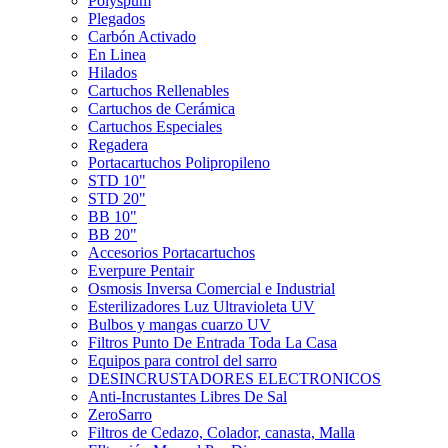
Polyspum
Plegados
Carbón Activado
En Linea
Hilados
Cartuchos Rellenables
Cartuchos de Cerámica
Cartuchos Especiales
Regadera
Portacartuchos Polipropileno
STD 10"
STD 20"
BB 10"
BB 20"
Accesorios Portacartuchos
Everpure Pentair
Osmosis Inversa Comercial e Industrial
Esterilizadores Luz Ultravioleta UV
Bulbos y mangas cuarzo UV
Filtros Punto De Entrada Toda La Casa
Equipos para control del sarro
DESINCRUSTADORES ELECTRONICOS
Anti-Incrustantes Libres De Sal
ZeroSarro
Filtros de Cedazo, Colador, canasta, Malla