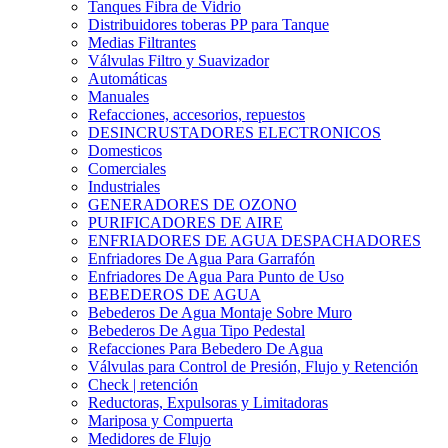
Tanques Fibra de Vidrio
Distribuidores toberas PP para Tanque
Medias Filtrantes
Válvulas Filtro y Suavizador
Automáticas
Manuales
Refacciones, accesorios, repuestos
DESINCRUSTADORES ELECTRONICOS
Domesticos
Comerciales
Industriales
GENERADORES DE OZONO
PURIFICADORES DE AIRE
ENFRIADORES DE AGUA DESPACHADORES
Enfriadores De Agua Para Garrafón
Enfriadores De Agua Para Punto de Uso
BEBEDEROS DE AGUA
Bebederos De Agua Montaje Sobre Muro
Bebederos De Agua Tipo Pedestal
Refacciones Para Bebedero De Agua
Válvulas para Control de Presión, Flujo y Retención
Check | retención
Reductoras, Expulsoras y Limitadoras
Mariposa y Compuerta
Medidores de Flujo