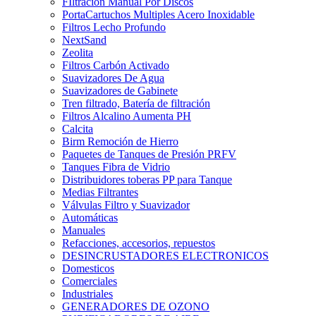
FIltración Manual Por Discos
PortaCartuchos Multiples Acero Inoxidable
Filtros Lecho Profundo
NextSand
Zeolita
Filtros Carbón Activado
Suavizadores De Agua
Suavizadores de Gabinete
Tren filtrado, Batería de filtración
Filtros Alcalino Aumenta PH
Calcita
Birm Remoción de Hierro
Paquetes de Tanques de Presión PRFV
Tanques Fibra de Vidrio
Distribuidores toberas PP para Tanque
Medias Filtrantes
Válvulas Filtro y Suavizador
Automáticas
Manuales
Refacciones, accesorios, repuestos
DESINCRUSTADORES ELECTRONICOS
Domesticos
Comerciales
Industriales
GENERADORES DE OZONO