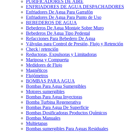
PURIFICADORES DE AIRE
ENFRIADORES DE AGUA DESPACHADORES
Enfriadores De Agua Para Garrafón
Enfriadores De Agua Para Punto de Uso
BEBEDEROS DE AGUA
Bebederos De Agua Montaje Sobre Muro
Bebederos De Agua Tipo Pedestal
Refacciones Para Bebedero De Agua
Válvulas para Control de Presión, Flujo y Retención
Check | retención
Reductoras, Expulsoras y Limitadoras
Mariposa y Compuerta
Medidores de Flujo
Magnéticos
Flujómetros
BOMBAS PARA AGUA
Bombas Para Agua Sumergibles
Motores sumergibles
Bombas Para Agua Inyectoras
Bomba Turbina Regenerativa
Bombas Para Agua De Superficie
Bombas Dosificadoras Productos Químicos
Bombas Manuales
Multietapas
Bombas sumergibles Para Aguas Residuales