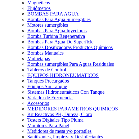
Magnéticos
Flujómetros
BOMBAS PARA AGUA
Bombas Para Agua Sumergibles
Motores sumergibles
Bombas Para Agua Inyectoras
Bomba Turbina Regenerativa
Bombas Para Agua De Superficie
Bombas Dosificadoras Productos Químicos
Bombas Manuales
Multietapas
Bombas sumergibles Para Aguas Residuales
Tableros de Control
EQUIPOS HIDRONEUMATICOS
Tanques Precargados
Equipos Sin Tanque
Sistemas Hidroneumáticos Con Tanque
Variador de Frecuencia
Accesorios
MEDIDORES PARAMETROS QUIMICOS
Kit Reactivos PH, Dureza, Cloro
Testers Digitales Tipo Pluma
Monitores Para Panel
Medidores de mesa y/o portatiles
Sanitizantes, limpieza y Desinfectantes