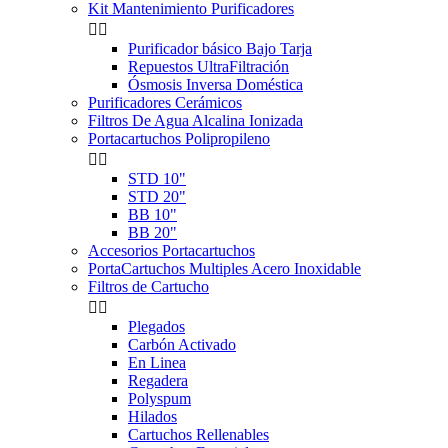
Kit Mantenimiento Purificadores


Purificador básico Bajo Tarja
Repuestos UltraFiltración
Ósmosis Inversa Doméstica
Purificadores Cerámicos
Filtros De Agua Alcalina Ionizada
Portacartuchos Polipropileno


STD 10"
STD 20"
BB 10"
BB 20"
Accesorios Portacartuchos
PortaCartuchos Multiples Acero Inoxidable
Filtros de Cartucho


Plegados
Carbón Activado
En Linea
Regadera
Polyspum
Hilados
Cartuchos Rellenables