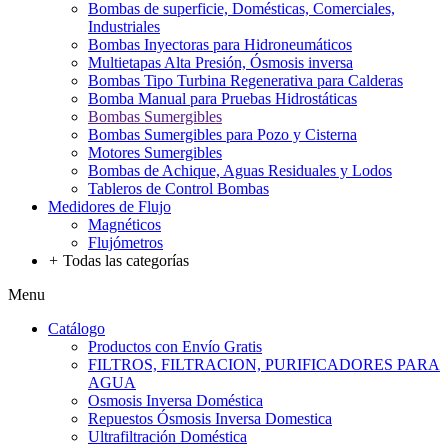
Bombas de superficie, Domésticas, Comerciales,
Industriales
Bombas Inyectoras para Hidroneumáticos
Multietapas Alta Presión, Ósmosis inversa
Bombas Tipo Turbina Regenerativa para Calderas
Bomba Manual para Pruebas Hidrostáticas
Bombas Sumergibles
Bombas Sumergibles para Pozo y Cisterna
Motores Sumergibles
Bombas de Achique, Aguas Residuales y Lodos
Tableros de Control Bombas
Medidores de Flujo
Magnéticos
Flujómetros
+
Todas las categorías
Menu
Catálogo
Productos con Envío Gratis
FILTROS, FILTRACION, PURIFICADORES PARA
AGUA
Osmosis Inversa Doméstica
Repuestos Ósmosis Inversa Domestica
Ultrafiltración Doméstica