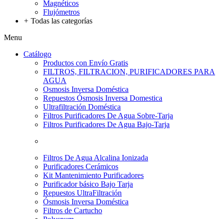
Magnéticos
Flujómetros
+
Todas las categorías
Menu
Catálogo
Productos con Envío Gratis
FILTROS, FILTRACION, PURIFICADORES PARA
AGUA
Osmosis Inversa Doméstica
Repuestos Ósmosis Inversa Domestica
Ultrafiltración Doméstica
Filtros Purificadores De Agua Sobre-Tarja
Filtros Purificadores De Agua Bajo-Tarja
Filtros De Agua Alcalina Ionizada
Purificadores Cerámicos
Kit Mantenimiento Purificadores
Purificador básico Bajo Tarja
Repuestos UltraFiltración
Ósmosis Inversa Doméstica
Filtros de Cartucho