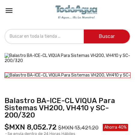

Buscar
Balastro BA-ICE-CL VIQUA Para
Sistemas VH200, VH410 y SC-
200/320
$MXN 8,052.72
$MXN 13,421.20
Ahorra 40%
Se envía dentro de 24 Horas Hábiles