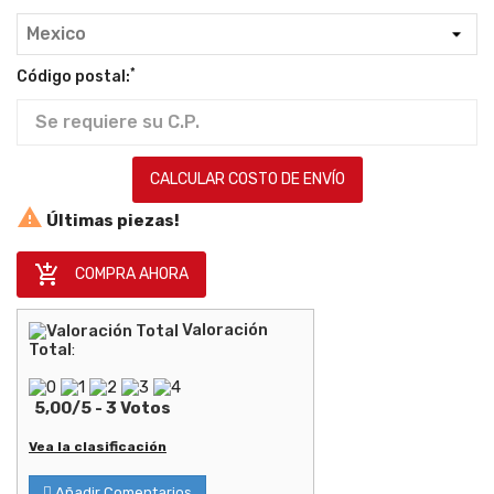
*
Código postal:
CALCULAR COSTO DE ENVÍO

Últimas piezas!

COMPRA AHORA
Valoración
Total
:
5,00
/
5
-
3
Votos
Vea la clasificación
Añadir Comentarios