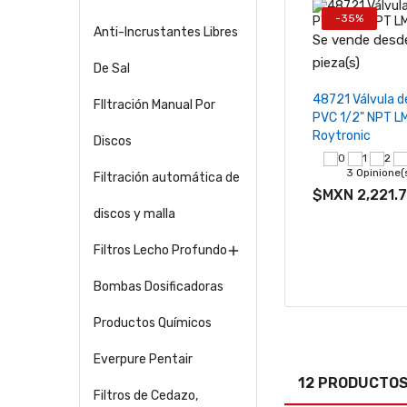
-35%
Anti-Incrustantes Libres
Se vende desde
−
pieza(s)
De Sal
Añadir al ca
48721 Válvula d
FIltración Manual Por
PVC 1/2" NPT LM
Roytronic
Discos
3 Opinione(
Filtración automática de
$MXN 2,221.
discos y malla
Filtros Lecho Profundo

Bombas Dosificadoras
Productos Químicos
Everpure Pentair
12 PRODUCTOS 
Filtros de Cedazo,