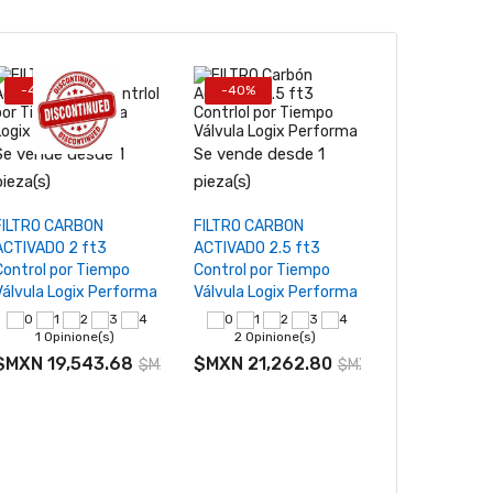
-40%
-40%
-40%
Se vende desde 1
Se vende desde 1
Se vende des
−
+
−
pieza(s)
pieza(s)
pieza(s)
Agotado
Añadir al carrito
Añadir al
FILTRO CARBON
FILTRO CARBON
FILTRO CARB
ACTIVADO 2 ft3
ACTIVADO 2.5 ft3
ACTIVADO 1.5
Control por Tiempo
Control por Tiempo
Control por T
Válvula Logix Performa
Válvula Logix Performa
Válvula Logix
1 Opinione(s)
2 Opinione(s)
1 Opinio
$MXN 19,543.68
$MXN 21,262.80
$MXN 17,10
$MXN 32,572.80
$MXN 35,438.00
245.91