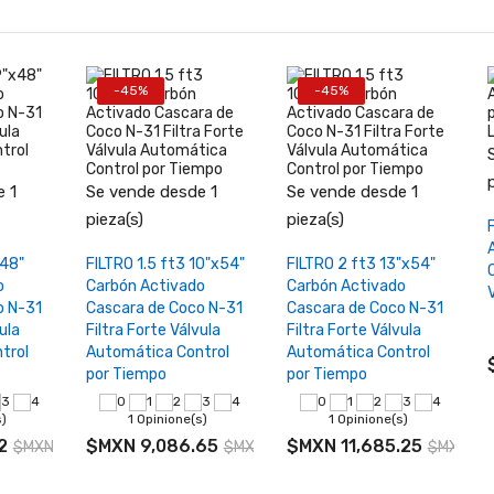
-45%
-45%
izador
 1
Se vende desde 1
Se vende desde 1
rbón
vado
+
−
+
−
+
pieza(s)
pieza(s)
-34
SMART
rrito
Añadir al carrito
Añadir al carrito
x48"
FILTRO 1.5 ft3 10"x54"
FILTRO 2 ft3 13"x54"
ño
o
Carbón Activado
Carbón Activado
pacto
o N-31
Cascara de Coco N-31
Cascara de Coco N-31
ula
Filtra Forte Válvula
Filtra Forte Válvula
trol
Automática Control
Automática Control
por Tiempo
por Tiempo
inione(s)
as:
s)
1 Opinione(s)
1 Opinione(s)
Smart
2
$MXN 9,086.65
$MXN 11,685.25
$MXN 14,842.04
$MXN 16,521.18
$MXN 21,
N 14,554.64
$MXN 26,462.99