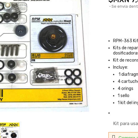
Se envía dent
RPM-363 Kit
Kits de rep
dosificadora
Kit de recon
Incluye:
1 diafrag
4 cartuch
4 orings
1 sello
1 kit del 
Kit para us
Compra 