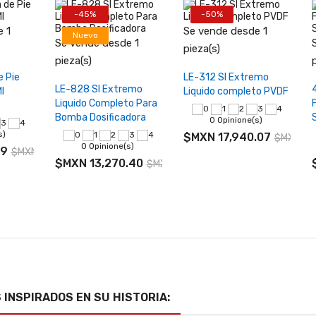
-45%
-50%
 1
Se vende desde 1
Nuevo
Se vende desde 1
+
−
+
pieza(s)
−
+
pieza(s)
rrito
Añadir al carrito
e Pie
LE-312 SI Extremo
Añadir al carrito
LE-828 SI Extremo
I
Liquido completo PVDF
Liquido Completo Para
Bomba Dosificadora
0 Opinione(s)
s)
$MXN 17,940.07
$MXN 35
0 Opinione(s)
79
$MXN 3,418.13
$MXN 13,270.40
$MXN 24,128.00
INSPIRADOS EN SU HISTORIA: