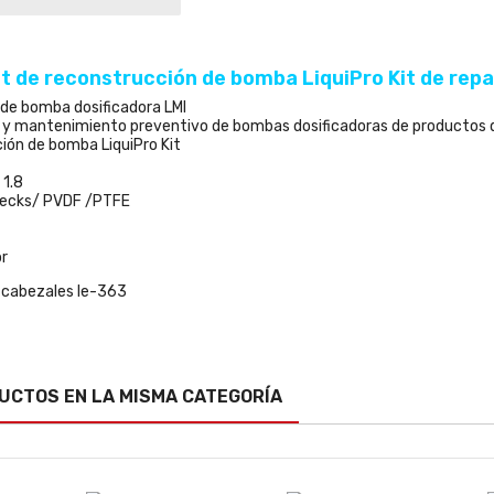
t de reconstrucción de bomba LiquiPro Kit de rep
de bomba dosificadora LMI
n y mantenimiento preventivo de bombas dosificadoras de productos qu
ción de bomba LiquiPro Kit
 1.8
hecks/ PVDF /PTFE
tor
n cabezales le-363
UCTOS EN LA MISMA CATEGORÍA