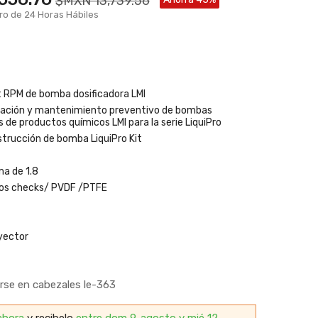
$MXN 13,739.56
ro de 24 Horas Hábiles
 RPM de bomba dosificadora LMI
aración y mantenimiento preventivo de bombas
s de productos químicos LMI para la serie LiquiPro
strucción de bomba LiquiPro Kit
ma de 1.8
os checks/ PVDF /PTFE
inyector
arse en cabezales le-363
ahora
y recibelo
entre dom 9. agosto y mié 12.