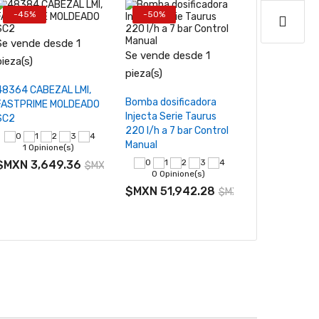
-45%
-50%
-45%
Se vende desde 1
Se vende desde 1
Se vende des
−
+
pieza(s)
−
pieza(s)
pieza(s)
Seleccionar
Añadir al carrito
48364 CABEZAL LMI,
Añadir al
Bomba dosificadora
85MJH7A2S 
FASTPRIME MOLDEADO
opciones
Injecta Serie Taurus
Dosificadora
SC2
220 l/h a 7 bar Control
peristáltica 
,880.15
Manual
gpd 100 psi
1 Opinione(s)
$MXN 3,649.36
$MXN 6,635.20
0 Opinione(s)
0 Opinio
$MXN 51,942.28
$MXN 18,97
$MXN 103,884.56