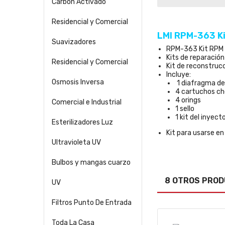
Carbón Activado
Residencial y Comercial
LMI RPM-363 Ki
Suavizadores
RPM-363 Kit RPM 
Kits de reparació
Residencial y Comercial
Kit de reconstruc
Incluye:
Osmosis Inversa
1 diafragma de
4 cartuchos c
4 orings
Comercial e Industrial
1 sello
1 kit del inyec
Esterilizadores Luz
Kit para usarse e
Ultravioleta UV
Bulbos y mangas cuarzo
8 OTROS PROD
UV
Filtros Punto De Entrada
Toda La Casa