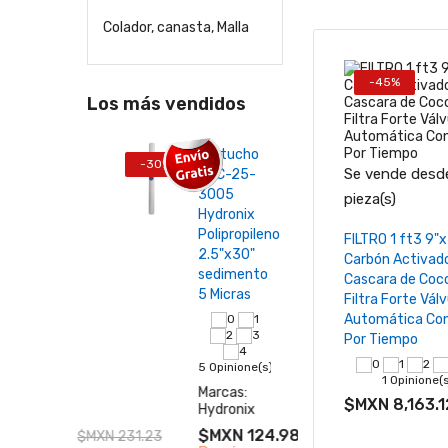
Colador, canasta, Malla
-45%
Los más vendidos
25-
Cartucho
Suav
-30%
-45%
Se vende desde
SDC-25-
y Ca
ucho
3005
Acti
−
pieza(s)
nix
Hydronix
ECS
ropileno
Polipropileno
ECO
Añadir al ca
FILTRO 1 ft3 9"
x 40"
2.5"x30"
Dise
Carbón Activad
mentos
sedimento
Com
Cascara de Coc
ra
5 Micras
Filtra Forte Válv
Automática Con
Por Tiempo
22 Op
ione(s)
5 Opinione(s)
Marc
1 Opinione(
Eco
s:
Marcas:
$MXN 8,163.1
nix
Hydronix
$MX
N 161.86
$MXN 124.98
$MXN 231.23
$MXN 178.55