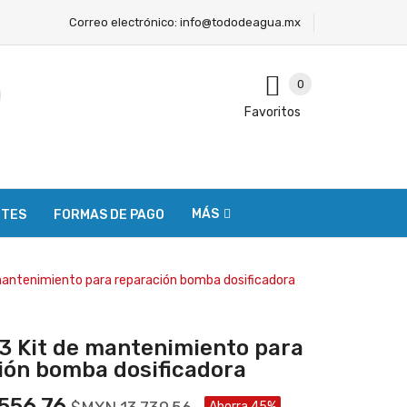
Correo electrónico:
info@tododeagua.mx
0
Favoritos
MÁS
NTES
FORMAS DE PAGO
antenimiento para reparación bomba dosificadora
 Kit de mantenimiento para
ión bomba dosificadora
556.76
Ahorra 45%