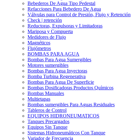
Bebederos De Agua Tipo Pedestal
Refacciones Para Bebedero De Agua
Válvulas para Control de Presión, Flujo y Retención
Check | retención
Reductoras, Expulsoras y Limitadoras
Mariposa y Compuerta
Medidores de Flujo
Magnéticos
Flujómetros
BOMBAS PARA AGUA
Bombas Para Agua Sumergibles
Motores sumergibles
Bombas Para Agua Inyectoras
Bomba Turbina Regenerativa
Bombas Para Agua De Superficie
Bombas Dosificadoras Productos Químicos
Bombas Manuales
Multietapas
Bombas sumergibles Para Aguas Residuales
Tableros de Control
EQUIPOS HIDRONEUMATICOS
Tanques Precargados
Equipos Sin Tanque
Sistemas Hidroneumáticos Con Tanque
Variador de Frecuencia