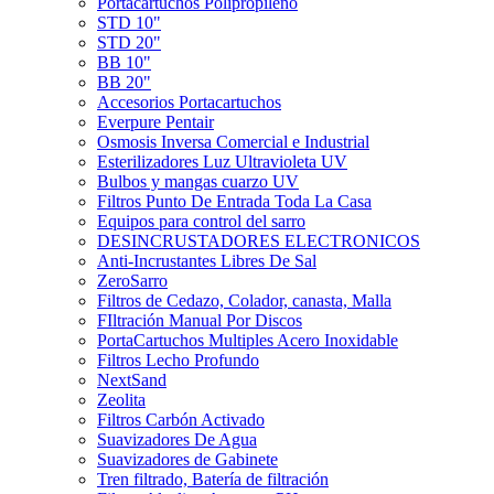
Portacartuchos Polipropileno
STD 10"
STD 20"
BB 10"
BB 20"
Accesorios Portacartuchos
Everpure Pentair
Osmosis Inversa Comercial e Industrial
Esterilizadores Luz Ultravioleta UV
Bulbos y mangas cuarzo UV
Filtros Punto De Entrada Toda La Casa
Equipos para control del sarro
DESINCRUSTADORES ELECTRONICOS
Anti-Incrustantes Libres De Sal
ZeroSarro
Filtros de Cedazo, Colador, canasta, Malla
FIltración Manual Por Discos
PortaCartuchos Multiples Acero Inoxidable
Filtros Lecho Profundo
NextSand
Zeolita
Filtros Carbón Activado
Suavizadores De Agua
Suavizadores de Gabinete
Tren filtrado, Batería de filtración