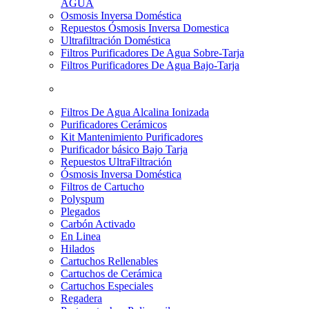
AGUA
Osmosis Inversa Doméstica
Repuestos Ósmosis Inversa Domestica
Ultrafiltración Doméstica
Filtros Purificadores De Agua Sobre-Tarja
Filtros Purificadores De Agua Bajo-Tarja
Filtros De Agua Alcalina Ionizada
Purificadores Cerámicos
Kit Mantenimiento Purificadores
Purificador básico Bajo Tarja
Repuestos UltraFiltración
Ósmosis Inversa Doméstica
Filtros de Cartucho
Polyspum
Plegados
Carbón Activado
En Linea
Hilados
Cartuchos Rellenables
Cartuchos de Cerámica
Cartuchos Especiales
Regadera