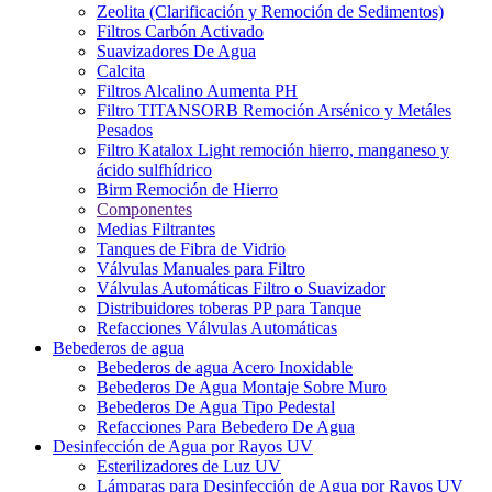
Zeolita (Clarificación y Remoción de Sedimentos)
Filtros Carbón Activado
Suavizadores De Agua
Calcita
Filtros Alcalino Aumenta PH
Filtro TITANSORB Remoción Arsénico y Metáles
Pesados
Filtro Katalox Light remoción hierro, manganeso y
ácido sulfhídrico
Birm Remoción de Hierro
Componentes
Medias Filtrantes
Tanques de Fibra de Vidrio
Válvulas Manuales para Filtro
Válvulas Automáticas Filtro o Suavizador
Distribuidores toberas PP para Tanque
Refacciones Válvulas Automáticas
Bebederos de agua
Bebederos de agua Acero Inoxidable
Bebederos De Agua Montaje Sobre Muro
Bebederos De Agua Tipo Pedestal
Refacciones Para Bebedero De Agua
Desinfección de Agua por Rayos UV
Esterilizadores de Luz UV
Lámparas para Desinfección de Agua por Rayos UV