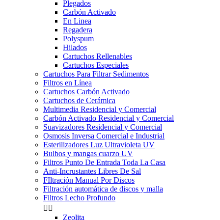
Plegados
Carbón Activado
En Linea
Regadera
Polyspum
Hilados
Cartuchos Rellenables
Cartuchos Especiales
Cartuchos Para Filtrar Sedimentos
Filtros en Línea
Cartuchos Carbón Activado
Cartuchos de Cerámica
Multimedia Residencial y Comercial
Carbón Activado Residencial y Comercial
Suavizadores Residencial y Comercial
Osmosis Inversa Comercial e Industrial
Esterilizadores Luz Ultravioleta UV
Bulbos y mangas cuarzo UV
Filtros Punto De Entrada Toda La Casa
Anti-Incrustantes Libres De Sal
FIltración Manual Por Discos
Filtración automática de discos y malla
Filtros Lecho Profundo


Zeolita