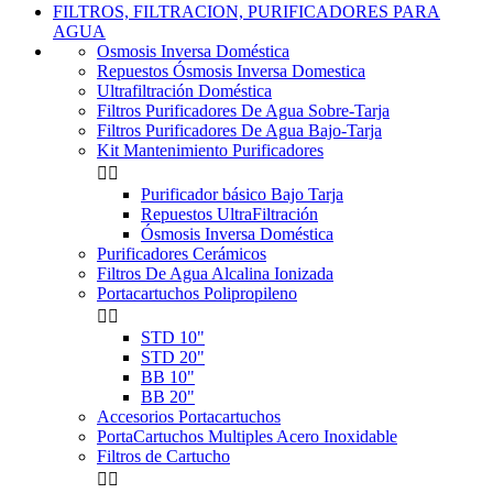
FILTROS, FILTRACION, PURIFICADORES PARA
AGUA
Osmosis Inversa Doméstica
Repuestos Ósmosis Inversa Domestica
Ultrafiltración Doméstica
Filtros Purificadores De Agua Sobre-Tarja
Filtros Purificadores De Agua Bajo-Tarja
Kit Mantenimiento Purificadores


Purificador básico Bajo Tarja
Repuestos UltraFiltración
Ósmosis Inversa Doméstica
Purificadores Cerámicos
Filtros De Agua Alcalina Ionizada
Portacartuchos Polipropileno


STD 10"
STD 20"
BB 10"
BB 20"
Accesorios Portacartuchos
PortaCartuchos Multiples Acero Inoxidable
Filtros de Cartucho

