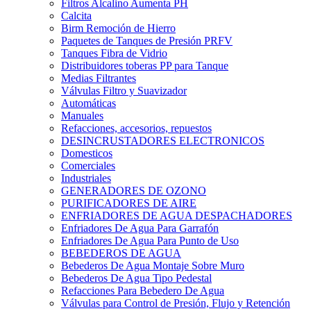
Filtros Alcalino Aumenta PH
Calcita
Birm Remoción de Hierro
Paquetes de Tanques de Presión PRFV
Tanques Fibra de Vidrio
Distribuidores toberas PP para Tanque
Medias Filtrantes
Válvulas Filtro y Suavizador
Automáticas
Manuales
Refacciones, accesorios, repuestos
DESINCRUSTADORES ELECTRONICOS
Domesticos
Comerciales
Industriales
GENERADORES DE OZONO
PURIFICADORES DE AIRE
ENFRIADORES DE AGUA DESPACHADORES
Enfriadores De Agua Para Garrafón
Enfriadores De Agua Para Punto de Uso
BEBEDEROS DE AGUA
Bebederos De Agua Montaje Sobre Muro
Bebederos De Agua Tipo Pedestal
Refacciones Para Bebedero De Agua
Válvulas para Control de Presión, Flujo y Retención