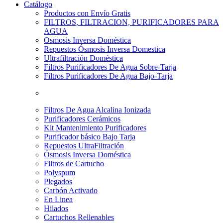
Catálogo
Productos con Envío Gratis
FILTROS, FILTRACION, PURIFICADORES PARA
AGUA
Osmosis Inversa Doméstica
Repuestos Ósmosis Inversa Domestica
Ultrafiltración Doméstica
Filtros Purificadores De Agua Sobre-Tarja
Filtros Purificadores De Agua Bajo-Tarja
Filtros De Agua Alcalina Ionizada
Purificadores Cerámicos
Kit Mantenimiento Purificadores
Purificador básico Bajo Tarja
Repuestos UltraFiltración
Ósmosis Inversa Doméstica
Filtros de Cartucho
Polyspum
Plegados
Carbón Activado
En Linea
Hilados
Cartuchos Rellenables