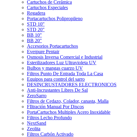
Cartuchos de Cerámica
Cartuchos Especiales
Regadera
Portacartuchos Polipropileno
STD 10"
STD 20"
BB 10"
BB 20"
Accesorios Portacartuchos
Everpure Pentair
Osmosis Inversa Comercial e Industrial
Esterilizadores Luz Ultravioleta UV
Bulbos y mangas cuarzo UV
Filtros Punto De Entrada Toda La Casa
Equipos para control del sarro
DESINCRUSTADORES ELECTRONICOS
Anti-Incrustantes Libres De Sal
ZeroSarro
Filtros de Cedazo, Colador, canasta, Malla
FIltración Manual Por Discos
PortaCartuchos Multiples Acero Inoxidable
Filtros Lecho Profundo
NextSand
Zeolita
Filtros Carbón Activado