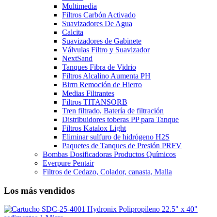
Multimedia
Filtros Carbón Activado
Suavizadores De Agua
Calcita
Suavizadores de Gabinete
Válvulas Filtro y Suavizador
NextSand
Tanques Fibra de Vidrio
Filtros Alcalino Aumenta PH
Birm Remoción de Hierro
Medias Filtrantes
Filtros TITANSORB
Tren filtrado, Batería de filtración
Distribuidores toberas PP para Tanque
Filtros Katalox Light
Eliminar sulfuro de hidrógeno H2S
Paquetes de Tanques de Presión PRFV
Bombas Dosificadoras Productos Químicos
Everpure Pentair
Filtros de Cedazo, Colador, canasta, Malla
Los más vendidos