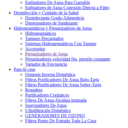
Enfriadores De Agua Para Garrafón
Enfriadores de Agua Conexión Directa a Filtro
Desinfección y Cuidado de la Salud
Desinfectante Grado Alimenticio
Dispensadores de Sanitizante
Hidroneumáticos y Presurizadores de Agua
Hidroneumáticos
Tanques Precargados
Sistemas Hidroneumáticos Con Tanque
Accesorios
Presurizadores de Agua
Presurizadores velocidad fija, presión constante
Variador de Frecuencia
Para tú casa
Osmosis Inversa Doméstica
Filtros Purificadores De Agua Bajo-Tarja
Filtros Purificadores De Agua Sobre-Tarja
Regadera
Purificadores Cerámicos
Filtros De Agua Alcalina Ionizada
Suavizadores De Agua
Ultrafiltración Doméstica
GENERADORES DE OZONO
Filtros Punto De Entrada Toda La Casa