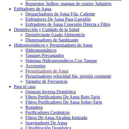
Repuestos, bulbos, mangas de cuarzo, balastros
Enfriadores de Agua
Despachadores de Agua Fría, Caliente
Enfriadores De Agua Para Garrafón
Enfriadores de Agua Conexión Directa a Filtro
Desinfección y Cuidado de la Salud
Desinfectante Grado Alimenticio
Dispensadores de Sanitizante
Hidroneumáticos y Presurizadores de Agua
Hidroneumáticos
Tanques Precargados
Sistemas Hidroneumáticos Con Tanque
Accesorios
Presurizadores de Agua
Presurizadores velocidad fija, presión constante
Variador de Frecuencia
Para tú casa
Osmosis Inversa Doméstica
Filtros Purificadores De Agua Bajo-Tarja
Filtros Purificadores De Agua Sobre-Tarja
Regadera
Purificadores Cerámicos
Filtros De Agua Alcalina Ionizada
Suavizadores De Agua
Ultrafiltración Doméstica