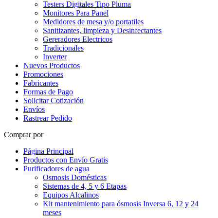
Testers Digitales Tipo Pluma
Monitores Para Panel
Medidores de mesa y/o portatiles
Sanitizantes, limpieza y Desinfectantes
Gereradores Electricos
Tradicionales
Inverter
Nuevos Productos
Promociones
Fabricantes
Formas de Pago
Solicitar Cotización
Envíos
Rastrear Pedido
Comprar por
Página Principal
Productos con Envío Gratis
Purificadores de agua
Osmosis Domésticas
Sistemas de 4, 5 y 6 Etapas
Equipos Alcalinos
Kit mantenimiento para ósmosis Inversa 6, 12 y 24
meses