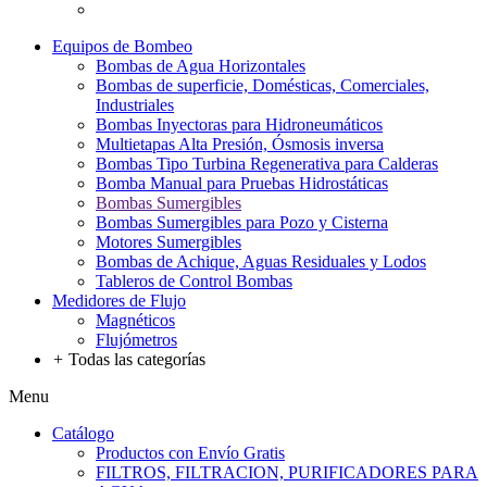
Equipos de Bombeo
Bombas de Agua Horizontales
Bombas de superficie, Domésticas, Comerciales,
Industriales
Bombas Inyectoras para Hidroneumáticos
Multietapas Alta Presión, Ósmosis inversa
Bombas Tipo Turbina Regenerativa para Calderas
Bomba Manual para Pruebas Hidrostáticas
Bombas Sumergibles
Bombas Sumergibles para Pozo y Cisterna
Motores Sumergibles
Bombas de Achique, Aguas Residuales y Lodos
Tableros de Control Bombas
Medidores de Flujo
Magnéticos
Flujómetros
+
Todas las categorías
Menu
Catálogo
Productos con Envío Gratis
FILTROS, FILTRACION, PURIFICADORES PARA