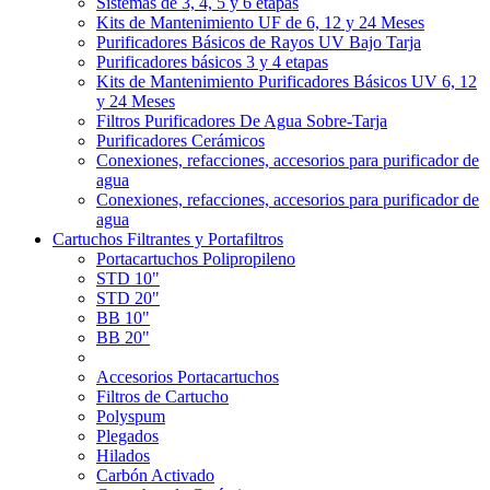
Sistemas de 3, 4, 5 y 6 etapas
Kits de Mantenimiento UF de 6, 12 y 24 Meses
Purificadores Básicos de Rayos UV Bajo Tarja
Purificadores básicos 3 y 4 etapas
Kits de Mantenimiento Purificadores Básicos UV 6, 12
y 24 Meses
Filtros Purificadores De Agua Sobre-Tarja
Purificadores Cerámicos
Conexiones, refacciones, accesorios para purificador de
agua
Conexiones, refacciones, accesorios para purificador de
agua
Cartuchos Filtrantes y Portafiltros
Portacartuchos Polipropileno
STD 10"
STD 20"
BB 10"
BB 20"
Accesorios Portacartuchos
Filtros de Cartucho
Polyspum
Plegados
Hilados
Carbón Activado