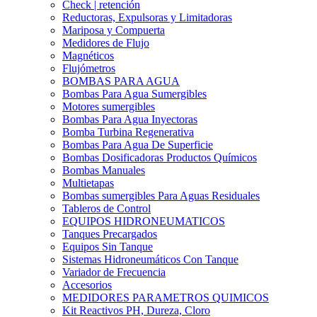
Check | retención
Reductoras, Expulsoras y Limitadoras
Mariposa y Compuerta
Medidores de Flujo
Magnéticos
Flujómetros
BOMBAS PARA AGUA
Bombas Para Agua Sumergibles
Motores sumergibles
Bombas Para Agua Inyectoras
Bomba Turbina Regenerativa
Bombas Para Agua De Superficie
Bombas Dosificadoras Productos Químicos
Bombas Manuales
Multietapas
Bombas sumergibles Para Aguas Residuales
Tableros de Control
EQUIPOS HIDRONEUMATICOS
Tanques Precargados
Equipos Sin Tanque
Sistemas Hidroneumáticos Con Tanque
Variador de Frecuencia
Accesorios
MEDIDORES PARAMETROS QUIMICOS
Kit Reactivos PH, Dureza, Cloro