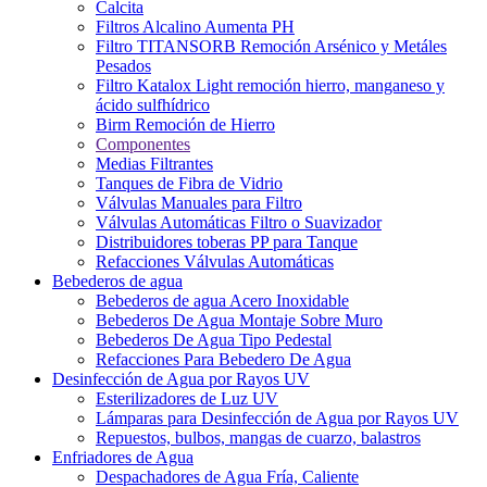
Calcita
Filtros Alcalino Aumenta PH
Filtro TITANSORB Remoción Arsénico y Metáles
Pesados
Filtro Katalox Light remoción hierro, manganeso y
ácido sulfhídrico
Birm Remoción de Hierro
Componentes
Medias Filtrantes
Tanques de Fibra de Vidrio
Válvulas Manuales para Filtro
Válvulas Automáticas Filtro o Suavizador
Distribuidores toberas PP para Tanque
Refacciones Válvulas Automáticas
Bebederos de agua
Bebederos de agua Acero Inoxidable
Bebederos De Agua Montaje Sobre Muro
Bebederos De Agua Tipo Pedestal
Refacciones Para Bebedero De Agua
Desinfección de Agua por Rayos UV
Esterilizadores de Luz UV
Lámparas para Desinfección de Agua por Rayos UV
Repuestos, bulbos, mangas de cuarzo, balastros
Enfriadores de Agua
Despachadores de Agua Fría, Caliente