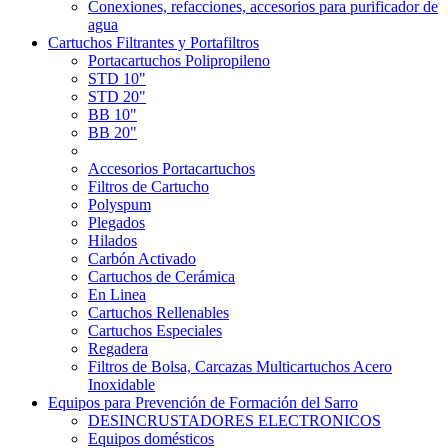
Conexiones, refacciones, accesorios para purificador de
agua
Cartuchos Filtrantes y Portafiltros
Portacartuchos Polipropileno
STD 10"
STD 20"
BB 10"
BB 20"
Accesorios Portacartuchos
Filtros de Cartucho
Polyspum
Plegados
Hilados
Carbón Activado
Cartuchos de Cerámica
En Linea
Cartuchos Rellenables
Cartuchos Especiales
Regadera
Filtros de Bolsa, Carcazas Multicartuchos Acero
Inoxidable
Equipos para Prevención de Formación del Sarro
DESINCRUSTADORES ELECTRONICOS
Equipos domésticos