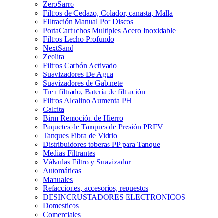
ZeroSarro
Filtros de Cedazo, Colador, canasta, Malla
FIltración Manual Por Discos
PortaCartuchos Multiples Acero Inoxidable
Filtros Lecho Profundo
NextSand
Zeolita
Filtros Carbón Activado
Suavizadores De Agua
Suavizadores de Gabinete
Tren filtrado, Batería de filtración
Filtros Alcalino Aumenta PH
Calcita
Birm Remoción de Hierro
Paquetes de Tanques de Presión PRFV
Tanques Fibra de Vidrio
Distribuidores toberas PP para Tanque
Medias Filtrantes
Válvulas Filtro y Suavizador
Automáticas
Manuales
Refacciones, accesorios, repuestos
DESINCRUSTADORES ELECTRONICOS
Domesticos
Comerciales