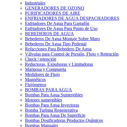
Industriales
GENERADORES DE OZONO
PURIFICADORES DE AIRE
ENFRIADORES DE AGUA DESPACHADORES
Enfriadores De Agua Para Garrafón
Enfriadores De Agua Para Punto de Uso
BEBEDEROS DE AGUA
Bebederos De Agua Montaje Sobre Muro
Bebederos De Agua Tipo Pedestal
Refacciones Para Bebedero De Agua
Válvulas para Control de Presión, Flujo y Retención
Check | retención
Reductoras, Expulsoras y Limitadoras
Mariposa y Compuerta
Medidores de Flujo
Magnéticos
Flujómetros
BOMBAS PARA AGUA
Bombas Para Agua Sumergibles
Motores sumergibles
Bombas Para Agua Inyectoras
Bomba Turbina Regenerativa
Bombas Para Agua De Superficie
Bombas Dosificadoras Productos Químicos
Bombas Manuales