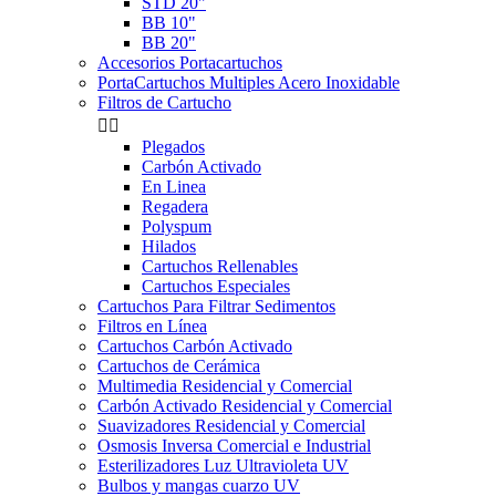
STD 20"
BB 10"
BB 20"
Accesorios Portacartuchos
PortaCartuchos Multiples Acero Inoxidable
Filtros de Cartucho


Plegados
Carbón Activado
En Linea
Regadera
Polyspum
Hilados
Cartuchos Rellenables
Cartuchos Especiales
Cartuchos Para Filtrar Sedimentos
Filtros en Línea
Cartuchos Carbón Activado
Cartuchos de Cerámica
Multimedia Residencial y Comercial
Carbón Activado Residencial y Comercial
Suavizadores Residencial y Comercial
Osmosis Inversa Comercial e Industrial
Esterilizadores Luz Ultravioleta UV
Bulbos y mangas cuarzo UV