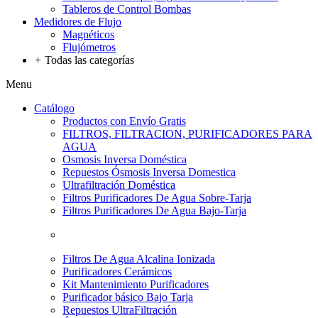
Tableros de Control Bombas
Medidores de Flujo
Magnéticos
Flujómetros
+
Todas las categorías
Menu
Catálogo
Productos con Envío Gratis
FILTROS, FILTRACION, PURIFICADORES PARA
AGUA
Osmosis Inversa Doméstica
Repuestos Ósmosis Inversa Domestica
Ultrafiltración Doméstica
Filtros Purificadores De Agua Sobre-Tarja
Filtros Purificadores De Agua Bajo-Tarja
Filtros De Agua Alcalina Ionizada
Purificadores Cerámicos
Kit Mantenimiento Purificadores
Purificador básico Bajo Tarja
Repuestos UltraFiltración