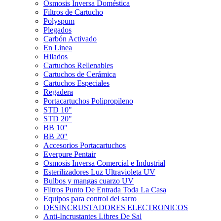
Ósmosis Inversa Doméstica
Filtros de Cartucho
Polyspum
Plegados
Carbón Activado
En Linea
Hilados
Cartuchos Rellenables
Cartuchos de Cerámica
Cartuchos Especiales
Regadera
Portacartuchos Polipropileno
STD 10"
STD 20"
BB 10"
BB 20"
Accesorios Portacartuchos
Everpure Pentair
Osmosis Inversa Comercial e Industrial
Esterilizadores Luz Ultravioleta UV
Bulbos y mangas cuarzo UV
Filtros Punto De Entrada Toda La Casa
Equipos para control del sarro
DESINCRUSTADORES ELECTRONICOS
Anti-Incrustantes Libres De Sal