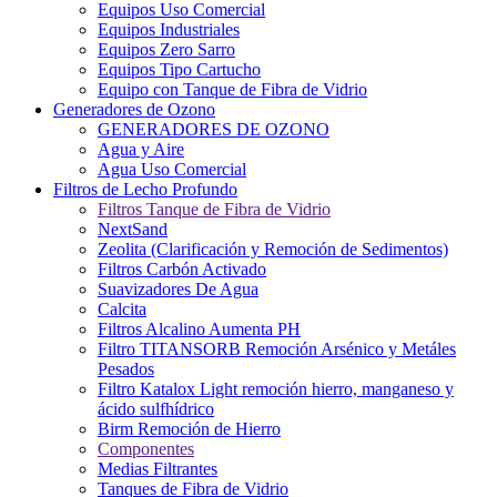
Equipos Uso Comercial
Equipos Industriales
Equipos Zero Sarro
Equipos Tipo Cartucho
Equipo con Tanque de Fibra de Vidrio
Generadores de Ozono
GENERADORES DE OZONO
Agua y Aire
Agua Uso Comercial
Filtros de Lecho Profundo
Filtros Tanque de Fibra de Vidrio
NextSand
Zeolita (Clarificación y Remoción de Sedimentos)
Filtros Carbón Activado
Suavizadores De Agua
Calcita
Filtros Alcalino Aumenta PH
Filtro TITANSORB Remoción Arsénico y Metáles
Pesados
Filtro Katalox Light remoción hierro, manganeso y
ácido sulfhídrico
Birm Remoción de Hierro
Componentes
Medias Filtrantes
Tanques de Fibra de Vidrio