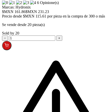
6 Opinione(s)
Marcas:
Hydronix
$MXN 161.86
$MXN 231.23
Precio desde
$MXN 115.61 por pieza en la compra de 300 o más
Se vende desde 20 pieza(s)
Sold by 20
−
+