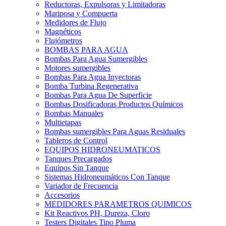
Reductoras, Expulsoras y Limitadoras
Mariposa y Compuerta
Medidores de Flujo
Magnéticos
Flujómetros
BOMBAS PARA AGUA
Bombas Para Agua Sumergibles
Motores sumergibles
Bombas Para Agua Inyectoras
Bomba Turbina Regenerativa
Bombas Para Agua De Superficie
Bombas Dosificadoras Productos Químicos
Bombas Manuales
Multietapas
Bombas sumergibles Para Aguas Residuales
Tableros de Control
EQUIPOS HIDRONEUMATICOS
Tanques Precargados
Equipos Sin Tanque
Sistemas Hidroneumáticos Con Tanque
Variador de Frecuencia
Accesorios
MEDIDORES PARAMETROS QUIMICOS
Kit Reactivos PH, Dureza, Cloro
Testers Digitales Tipo Pluma