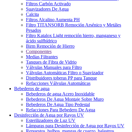
Filtros Carbón Activado
Suavizadores De Agua
Calcita
Filtros Alcalino Aumenta PH
Filtro TITANSORB Remoción Arsénico y Metáles
Pesados
Filtro Katalox Light remoción hierro, manganeso y
ácido sulfhídrico
Birm Remoción de Hierro
Componentes
Medias Filtrantes
Tanques de Fibra de Vidrio
Válvulas Manuales para Filtro
Válvulas Automáticas Filtro o Suavizador
Distribuidores toberas PP para Tanque
Refacciones Válvulas Automáticas
Bebederos de agua
Bebederos de agua Acero Inoxidable
Bebederos De Agua Montaje Sobre Muro
Bebederos De Agua Tipo Pedestal
Refacciones Para Bebedero De Agua
Desinfección de Agua por Rayos UV
Esterilizadores de Luz UV
Lámparas para Desinfección de Agua por Rayos UV
Repuestos, bulbos, mangas de cuarzo, balastros