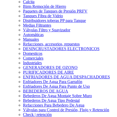
Calcita
Birm Remoción de Hierro
Paquetes de Tanques de Presión PRFV
Tanques Fibra de Vidrio
Distribuidores toberas PP para Tanque
Medias Filtrantes
Válvulas Filtro y Suavizador
Automáticas
Manuales
Refacciones, accesorios, repuestos
DESINCRUSTADORES ELECTRONICOS
Domesticos
Comerciales
Industriales
GENERADORES DE OZONO
PURIFICADORES DE AIRE
ENFRIADORES DE AGUA DESPACHADORES
Enfriadores De Agua Para Garrafón
Enfriadores De Agua Para Punto de Uso
BEBEDEROS DE AGUA
Bebederos De Agua Montaje Sobre Muro
Bebederos De Agua Tipo Pedestal
Refacciones Para Bebedero De Agua
Válvulas para Control de Presión, Flujo y Retención
Check | retención