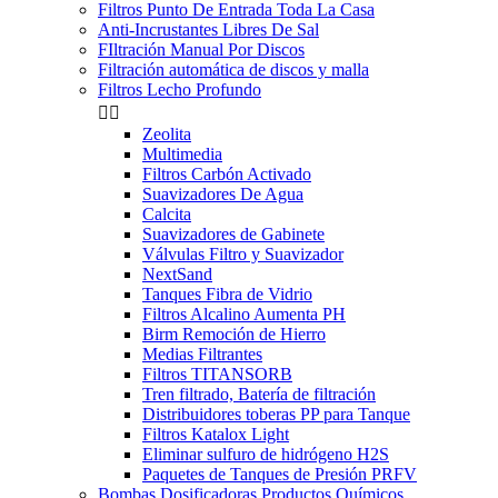
Filtros Punto De Entrada Toda La Casa
Anti-Incrustantes Libres De Sal
FIltración Manual Por Discos
Filtración automática de discos y malla
Filtros Lecho Profundo


Zeolita
Multimedia
Filtros Carbón Activado
Suavizadores De Agua
Calcita
Suavizadores de Gabinete
Válvulas Filtro y Suavizador
NextSand
Tanques Fibra de Vidrio
Filtros Alcalino Aumenta PH
Birm Remoción de Hierro
Medias Filtrantes
Filtros TITANSORB
Tren filtrado, Batería de filtración
Distribuidores toberas PP para Tanque
Filtros Katalox Light
Eliminar sulfuro de hidrógeno H2S
Paquetes de Tanques de Presión PRFV
Bombas Dosificadoras Productos Químicos