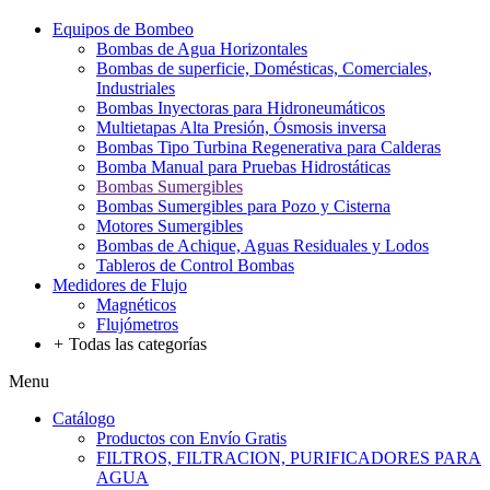
Equipos de Bombeo
Bombas de Agua Horizontales
Bombas de superficie, Domésticas, Comerciales,
Industriales
Bombas Inyectoras para Hidroneumáticos
Multietapas Alta Presión, Ósmosis inversa
Bombas Tipo Turbina Regenerativa para Calderas
Bomba Manual para Pruebas Hidrostáticas
Bombas Sumergibles
Bombas Sumergibles para Pozo y Cisterna
Motores Sumergibles
Bombas de Achique, Aguas Residuales y Lodos
Tableros de Control Bombas
Medidores de Flujo
Magnéticos
Flujómetros
+
Todas las categorías
Menu
Catálogo
Productos con Envío Gratis
FILTROS, FILTRACION, PURIFICADORES PARA
AGUA