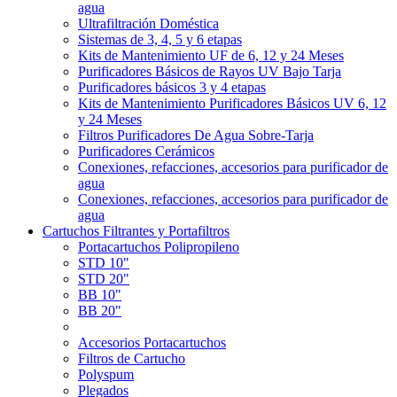
agua
Ultrafiltración Doméstica
Sistemas de 3, 4, 5 y 6 etapas
Kits de Mantenimiento UF de 6, 12 y 24 Meses
Purificadores Básicos de Rayos UV Bajo Tarja
Purificadores básicos 3 y 4 etapas
Kits de Mantenimiento Purificadores Básicos UV 6, 12
y 24 Meses
Filtros Purificadores De Agua Sobre-Tarja
Purificadores Cerámicos
Conexiones, refacciones, accesorios para purificador de
agua
Conexiones, refacciones, accesorios para purificador de
agua
Cartuchos Filtrantes y Portafiltros
Portacartuchos Polipropileno
STD 10"
STD 20"
BB 10"
BB 20"
Accesorios Portacartuchos
Filtros de Cartucho
Polyspum
Plegados