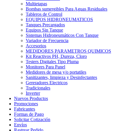
Multietapas
Bombas sumergibles Para Aguas Residuales
Tableros de Control
EQUIPOS HIDRONEUMATICOS
Tanques Precargados
Equipos Sin Tanque
Sistemas Hidroneumáticos Con Tanque
Variador de Frecuencia
Accesorios
MEDIDORES PARAMETROS QUIMICOS
Kit Reactivos PH, Dureza, Cloro
Testers Digitales Tipo Pluma
Monitores Para Panel
Medidores de mesa y/o portatiles
Sanitizantes, limpieza y Desinfectantes
Gereradores Electricos
Tradicionales
Inverter
Nuevos Productos
Promociones
Fabricantes
Formas de Pago
Solicitar Cotización
Envíos
Rastrear Pedido