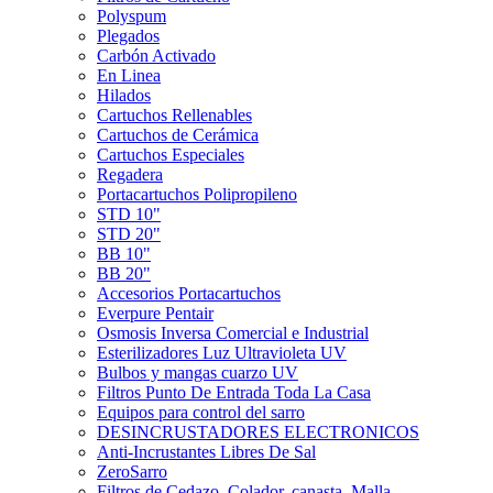
Polyspum
Plegados
Carbón Activado
En Linea
Hilados
Cartuchos Rellenables
Cartuchos de Cerámica
Cartuchos Especiales
Regadera
Portacartuchos Polipropileno
STD 10"
STD 20"
BB 10"
BB 20"
Accesorios Portacartuchos
Everpure Pentair
Osmosis Inversa Comercial e Industrial
Esterilizadores Luz Ultravioleta UV
Bulbos y mangas cuarzo UV
Filtros Punto De Entrada Toda La Casa
Equipos para control del sarro
DESINCRUSTADORES ELECTRONICOS
Anti-Incrustantes Libres De Sal
ZeroSarro
Filtros de Cedazo, Colador, canasta, Malla