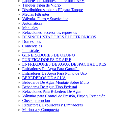
Paquetes de Tanques de Presión PRFV
Tanques Fibra de Vidrio
Distribuidores toberas PP para Tanque
Medias Filtrantes
Válvulas Filtro y Suavizador
Automáticas
Manuales
Refacciones, accesorios, repuestos
DESINCRUSTADORES ELECTRONICOS
Domesticos
Comerciales
Industriales
GENERADORES DE OZONO
PURIFICADORES DE AIRE
ENFRIADORES DE AGUA DESPACHADORES
Enfriadores De Agua Para Garrafón
Enfriadores De Agua Para Punto de Uso
BEBEDEROS DE AGUA
Bebederos De Agua Montaje Sobre Muro
Bebederos De Agua Tipo Pedestal
Refacciones Para Bebedero De Agua
Válvulas para Control de Presión, Flujo y Retención
Check | retención
Reductoras, Expulsoras y Limitadoras
Mariposa y Compuerta