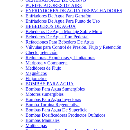
GENERADORES DE OZONO
PURIFICADORES DE AIRE
ENFRIADORES DE AGUA DESPACHADORES
Enfriadores De Agua Para Garrafón
Enfriadores De Agua Para Punto de Uso
BEBEDEROS DE AGUA
Bebederos De Agua Montaje Sobre Muro
Bebederos De Agua Tipo Pedestal
Refacciones Para Bebedero De Agua
Válvulas para Control de Presión, Flujo y Retención
Check | retención
Reductoras, Expulsoras y Limitadoras
Mariposa y Compuerta
Medidores de Flujo
Magnéticos
Flujómetros
BOMBAS PARA AGUA
Bombas Para Agua Sumergibles
Motores sumergibles
Bombas Para Agua Inyectoras
Bomba Turbina Regenerativa
Bombas Para Agua De Superficie
Bombas Dosificadoras Productos Químicos
Bombas Manuales
Multietapas