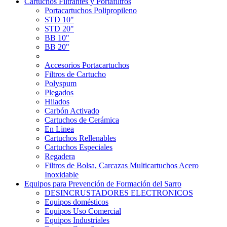
Cartuchos Filtrantes y Portafiltros
Portacartuchos Polipropileno
STD 10"
STD 20"
BB 10"
BB 20"
Accesorios Portacartuchos
Filtros de Cartucho
Polyspum
Plegados
Hilados
Carbón Activado
Cartuchos de Cerámica
En Linea
Cartuchos Rellenables
Cartuchos Especiales
Regadera
Filtros de Bolsa, Carcazas Multicartuchos Acero
Inoxidable
Equipos para Prevención de Formación del Sarro
DESINCRUSTADORES ELECTRONICOS
Equipos domésticos
Equipos Uso Comercial
Equipos Industriales