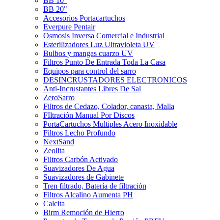
BB 10"
BB 20"
Accesorios Portacartuchos
Everpure Pentair
Osmosis Inversa Comercial e Industrial
Esterilizadores Luz Ultravioleta UV
Bulbos y mangas cuarzo UV
Filtros Punto De Entrada Toda La Casa
Equipos para control del sarro
DESINCRUSTADORES ELECTRONICOS
Anti-Incrustantes Libres De Sal
ZeroSarro
Filtros de Cedazo, Colador, canasta, Malla
FIltración Manual Por Discos
PortaCartuchos Multiples Acero Inoxidable
Filtros Lecho Profundo
NextSand
Zeolita
Filtros Carbón Activado
Suavizadores De Agua
Suavizadores de Gabinete
Tren filtrado, Batería de filtración
Filtros Alcalino Aumenta PH
Calcita
Birm Remoción de Hierro