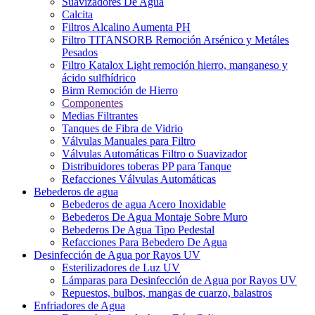
Suavizadores De Agua
Calcita
Filtros Alcalino Aumenta PH
Filtro TITANSORB Remoción Arsénico y Metáles
Pesados
Filtro Katalox Light remoción hierro, manganeso y
ácido sulfhídrico
Birm Remoción de Hierro
Componentes
Medias Filtrantes
Tanques de Fibra de Vidrio
Válvulas Manuales para Filtro
Válvulas Automáticas Filtro o Suavizador
Distribuidores toberas PP para Tanque
Refacciones Válvulas Automáticas
Bebederos de agua
Bebederos de agua Acero Inoxidable
Bebederos De Agua Montaje Sobre Muro
Bebederos De Agua Tipo Pedestal
Refacciones Para Bebedero De Agua
Desinfección de Agua por Rayos UV
Esterilizadores de Luz UV
Lámparas para Desinfección de Agua por Rayos UV
Repuestos, bulbos, mangas de cuarzo, balastros
Enfriadores de Agua