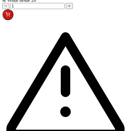
se vende desde 20
−
+