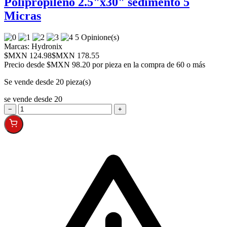
Polipropileno 2.5"x30" sedimento 5
Micras
5 Opinione(s)
Marcas:
Hydronix
$MXN 124.98
$MXN 178.55
Precio desde
$MXN 98.20 por pieza en la compra de 60 o más
Se vende desde 20 pieza(s)
se vende desde 20
−
+