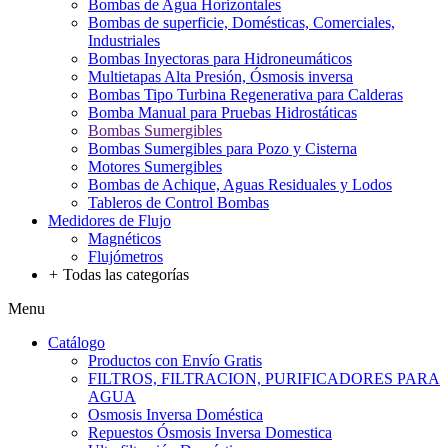
Bombas de Agua Horizontales
Bombas de superficie, Domésticas, Comerciales,
Industriales
Bombas Inyectoras para Hidroneumáticos
Multietapas Alta Presión, Ósmosis inversa
Bombas Tipo Turbina Regenerativa para Calderas
Bomba Manual para Pruebas Hidrostáticas
Bombas Sumergibles
Bombas Sumergibles para Pozo y Cisterna
Motores Sumergibles
Bombas de Achique, Aguas Residuales y Lodos
Tableros de Control Bombas
Medidores de Flujo
Magnéticos
Flujómetros
+
Todas las categorías
Menu
Catálogo
Productos con Envío Gratis
FILTROS, FILTRACION, PURIFICADORES PARA
AGUA
Osmosis Inversa Doméstica
Repuestos Ósmosis Inversa Domestica