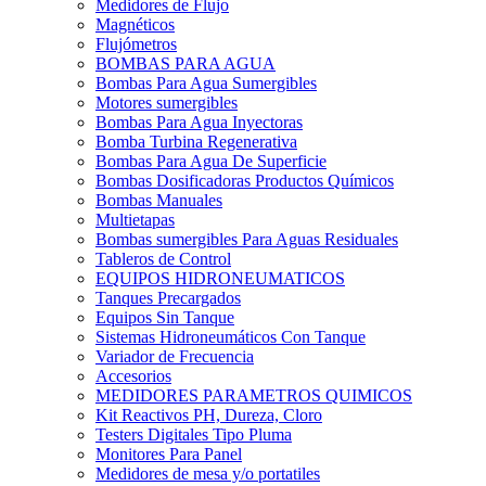
Medidores de Flujo
Magnéticos
Flujómetros
BOMBAS PARA AGUA
Bombas Para Agua Sumergibles
Motores sumergibles
Bombas Para Agua Inyectoras
Bomba Turbina Regenerativa
Bombas Para Agua De Superficie
Bombas Dosificadoras Productos Químicos
Bombas Manuales
Multietapas
Bombas sumergibles Para Aguas Residuales
Tableros de Control
EQUIPOS HIDRONEUMATICOS
Tanques Precargados
Equipos Sin Tanque
Sistemas Hidroneumáticos Con Tanque
Variador de Frecuencia
Accesorios
MEDIDORES PARAMETROS QUIMICOS
Kit Reactivos PH, Dureza, Cloro
Testers Digitales Tipo Pluma
Monitores Para Panel
Medidores de mesa y/o portatiles