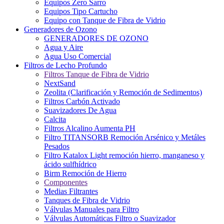
Equipos Zero Sarro
Equipos Tipo Cartucho
Equipo con Tanque de Fibra de Vidrio
Generadores de Ozono
GENERADORES DE OZONO
Agua y Aire
Agua Uso Comercial
Filtros de Lecho Profundo
Filtros Tanque de Fibra de Vidrio
NextSand
Zeolita (Clarificación y Remoción de Sedimentos)
Filtros Carbón Activado
Suavizadores De Agua
Calcita
Filtros Alcalino Aumenta PH
Filtro TITANSORB Remoción Arsénico y Metáles
Pesados
Filtro Katalox Light remoción hierro, manganeso y
ácido sulfhídrico
Birm Remoción de Hierro
Componentes
Medias Filtrantes
Tanques de Fibra de Vidrio
Válvulas Manuales para Filtro
Válvulas Automáticas Filtro o Suavizador