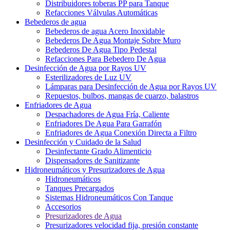
Distribuidores toberas PP para Tanque
Refacciones Válvulas Automáticas
Bebederos de agua
Bebederos de agua Acero Inoxidable
Bebederos De Agua Montaje Sobre Muro
Bebederos De Agua Tipo Pedestal
Refacciones Para Bebedero De Agua
Desinfección de Agua por Rayos UV
Esterilizadores de Luz UV
Lámparas para Desinfección de Agua por Rayos UV
Repuestos, bulbos, mangas de cuarzo, balastros
Enfriadores de Agua
Despachadores de Agua Fría, Caliente
Enfriadores De Agua Para Garrafón
Enfriadores de Agua Conexión Directa a Filtro
Desinfección y Cuidado de la Salud
Desinfectante Grado Alimenticio
Dispensadores de Sanitizante
Hidroneumáticos y Presurizadores de Agua
Hidroneumáticos
Tanques Precargados
Sistemas Hidroneumáticos Con Tanque
Accesorios
Presurizadores de Agua
Presurizadores velocidad fija, presión constante