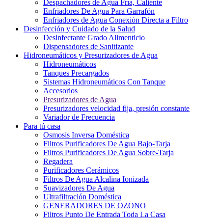
Despachadores de Agua Fría, Caliente
Enfriadores De Agua Para Garrafón
Enfriadores de Agua Conexión Directa a Filtro
Desinfección y Cuidado de la Salud
Desinfectante Grado Alimenticio
Dispensadores de Sanitizante
Hidroneumáticos y Presurizadores de Agua
Hidroneumáticos
Tanques Precargados
Sistemas Hidroneumáticos Con Tanque
Accesorios
Presurizadores de Agua
Presurizadores velocidad fija, presión constante
Variador de Frecuencia
Para tú casa
Osmosis Inversa Doméstica
Filtros Purificadores De Agua Bajo-Tarja
Filtros Purificadores De Agua Sobre-Tarja
Regadera
Purificadores Cerámicos
Filtros De Agua Alcalina Ionizada
Suavizadores De Agua
Ultrafiltración Doméstica
GENERADORES DE OZONO
Filtros Punto De Entrada Toda La Casa