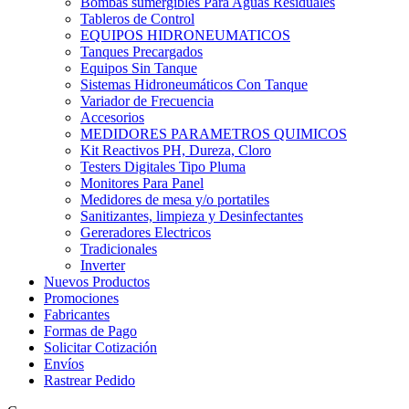
Bombas sumergibles Para Aguas Residuales
Tableros de Control
EQUIPOS HIDRONEUMATICOS
Tanques Precargados
Equipos Sin Tanque
Sistemas Hidroneumáticos Con Tanque
Variador de Frecuencia
Accesorios
MEDIDORES PARAMETROS QUIMICOS
Kit Reactivos PH, Dureza, Cloro
Testers Digitales Tipo Pluma
Monitores Para Panel
Medidores de mesa y/o portatiles
Sanitizantes, limpieza y Desinfectantes
Gereradores Electricos
Tradicionales
Inverter
Nuevos Productos
Promociones
Fabricantes
Formas de Pago
Solicitar Cotización
Envíos
Rastrear Pedido