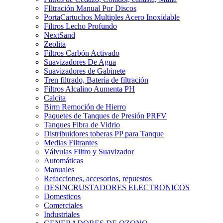
FIltración Manual Por Discos
PortaCartuchos Multiples Acero Inoxidable
Filtros Lecho Profundo
NextSand
Zeolita
Filtros Carbón Activado
Suavizadores De Agua
Suavizadores de Gabinete
Tren filtrado, Batería de filtración
Filtros Alcalino Aumenta PH
Calcita
Birm Remoción de Hierro
Paquetes de Tanques de Presión PRFV
Tanques Fibra de Vidrio
Distribuidores toberas PP para Tanque
Medias Filtrantes
Válvulas Filtro y Suavizador
Automáticas
Manuales
Refacciones, accesorios, repuestos
DESINCRUSTADORES ELECTRONICOS
Domesticos
Comerciales
Industriales