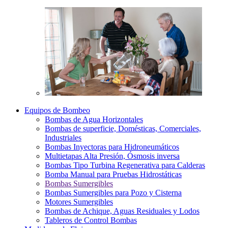
Equipos de Bombeo
Bombas de Agua Horizontales
Bombas de superficie, Domésticas, Comerciales,
Industriales
Bombas Inyectoras para Hidroneumáticos
Multietapas Alta Presión, Ósmosis inversa
Bombas Tipo Turbina Regenerativa para Calderas
Bomba Manual para Pruebas Hidrostáticas
Bombas Sumergibles
Bombas Sumergibles para Pozo y Cisterna
Motores Sumergibles
Bombas de Achique, Aguas Residuales y Lodos
Tableros de Control Bombas