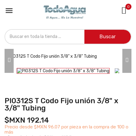
0

Buscar
PI0312S T Codo Fijo unión 3/8" x
3/8" Tubing
$MXN 192.14
Precio desde
$MXN 96.07 por pieza en la compra de 100 o
más