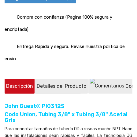
Compra con confianza (Pagina 100% segura y
encriptada)
Entrega Rápida y segura, Revise nuestra política de
envío
Descripción
Detalles del Producto
Come
Preguntas sobre el producto
(0)
John Guest®
PI0312S
Codo Union, Tubing 3/8" x
Tubing 3/8"
Acetal
Gris
Para conectar tamaños de tubería OD a roscas macho NPT. Hace
que las instalaciones sean rápidas y fáciles. La tecnología JG