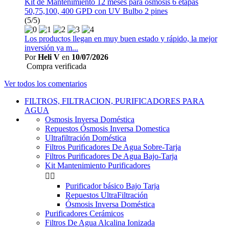
Kit de Mantenimiento 12 meses para osmosis 6 etapas
50,75,100, 400 GPD con UV Bulbo 2 pines
(5/5)
Los productos llegan en muy buen estado y rápido, la mejor
inversión ya m...
Por
Heli V
en
10/07/2026
Compra verificada
Ver todos los comentarios
FILTROS, FILTRACION, PURIFICADORES PARA
AGUA
Osmosis Inversa Doméstica
Repuestos Ósmosis Inversa Domestica
Ultrafiltración Doméstica
Filtros Purificadores De Agua Sobre-Tarja
Filtros Purificadores De Agua Bajo-Tarja
Kit Mantenimiento Purificadores


Purificador básico Bajo Tarja
Repuestos UltraFiltración
Ósmosis Inversa Doméstica
Purificadores Cerámicos
Filtros De Agua Alcalina Ionizada