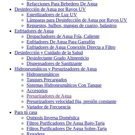
Refacciones Para Bebedero De Agua
Desinfección de Agua por Rayos UV
Esterilizadores de Luz UV
Lámparas para Desinfección de Agua por Rayos UV
Repuestos, bulbos, mangas de cuarzo, balastros
Enfriadores de Agua
Despachadores de Agua Fría, Caliente
Enfriadores De Agua Para Garrafón
Enfriadores de Agua Conexión Directa a Filtro
Desinfección y Cuidado de la Salud
Desinfectante Grado Alimenticio
Dispensadores de Sanitizante
Hidroneumáticos y Presurizadores de Agua
Hidroneumáticos
Tanques Precargados
Sistemas Hidroneumáticos Con Tanque
Accesorios
Presurizadores de Agua
Presurizadores velocidad fija, presión constante
Variador de Frecuencia
Para tú casa
Osmosis Inversa Doméstica
Filtros Purificadores De Agua Bajo-Tarja
Filtros Purificadores De Agua Sobre-Tarja
Regadera