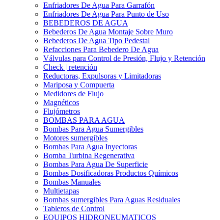
Enfriadores De Agua Para Garrafón
Enfriadores De Agua Para Punto de Uso
BEBEDEROS DE AGUA
Bebederos De Agua Montaje Sobre Muro
Bebederos De Agua Tipo Pedestal
Refacciones Para Bebedero De Agua
Válvulas para Control de Presión, Flujo y Retención
Check | retención
Reductoras, Expulsoras y Limitadoras
Mariposa y Compuerta
Medidores de Flujo
Magnéticos
Flujómetros
BOMBAS PARA AGUA
Bombas Para Agua Sumergibles
Motores sumergibles
Bombas Para Agua Inyectoras
Bomba Turbina Regenerativa
Bombas Para Agua De Superficie
Bombas Dosificadoras Productos Químicos
Bombas Manuales
Multietapas
Bombas sumergibles Para Aguas Residuales
Tableros de Control
EQUIPOS HIDRONEUMATICOS