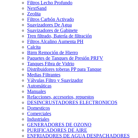
Filtros Lecho Profundo
NextSand
Zeolita
Filtros Carbón Activado
Suavizadores De Agua
Suavizadores de Gabinete
Tren filtrado, Batería de filtración
Filtros Alcalino Aumenta PH
Calcita
Birm Remoción de Hierro
Paquetes de Tanques de Presión PRFV
Tanques Fibra de Vidrio
Distribuidores toberas PP para Tanque
Medias Filtrantes
Válvulas Filtro y Suavizador
Automáticas
Manuales
Refacciones, accesorios, repuestos
DESINCRUSTADORES ELECTRONICOS
Domesticos
Comerciales
Industriales
GENERADORES DE OZONO
PURIFICADORES DE AIRE
ENFRIADORES DE AGUA DESPACHADORES