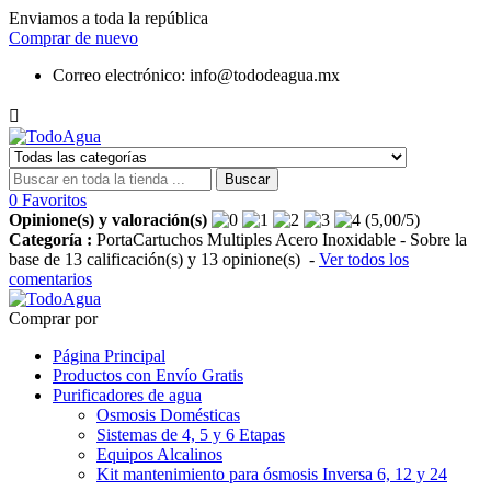
Enviamos a toda la república
Comprar de nuevo
Correo electrónico:
info@tododeagua.mx

Buscar
0
Favoritos
Opinione(s) y valoración(s)
(
5,00
/
5
)
Categoría :
PortaCartuchos Multiples Acero Inoxidable
- Sobre la
base de
13
calificación(s) y
13
opinione(s)
-
Ver todos los
comentarios
Comprar por
Página Principal
Productos con Envío Gratis
Purificadores de agua
Osmosis Domésticas
Sistemas de 4, 5 y 6 Etapas
Equipos Alcalinos
Kit mantenimiento para ósmosis Inversa 6, 12 y 24