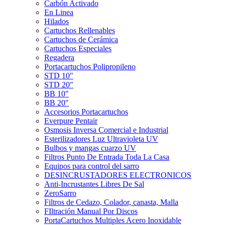
Carbón Activado
En Linea
Hilados
Cartuchos Rellenables
Cartuchos de Cerámica
Cartuchos Especiales
Regadera
Portacartuchos Polipropileno
STD 10"
STD 20"
BB 10"
BB 20"
Accesorios Portacartuchos
Everpure Pentair
Osmosis Inversa Comercial e Industrial
Esterilizadores Luz Ultravioleta UV
Bulbos y mangas cuarzo UV
Filtros Punto De Entrada Toda La Casa
Equipos para control del sarro
DESINCRUSTADORES ELECTRONICOS
Anti-Incrustantes Libres De Sal
ZeroSarro
Filtros de Cedazo, Colador, canasta, Malla
FIltración Manual Por Discos
PortaCartuchos Multiples Acero Inoxidable