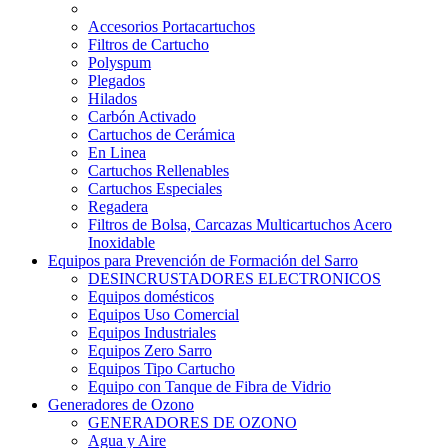
Accesorios Portacartuchos
Filtros de Cartucho
Polyspum
Plegados
Hilados
Carbón Activado
Cartuchos de Cerámica
En Linea
Cartuchos Rellenables
Cartuchos Especiales
Regadera
Filtros de Bolsa, Carcazas Multicartuchos Acero
Inoxidable
Equipos para Prevención de Formación del Sarro
DESINCRUSTADORES ELECTRONICOS
Equipos domésticos
Equipos Uso Comercial
Equipos Industriales
Equipos Zero Sarro
Equipos Tipo Cartucho
Equipo con Tanque de Fibra de Vidrio
Generadores de Ozono
GENERADORES DE OZONO
Agua y Aire