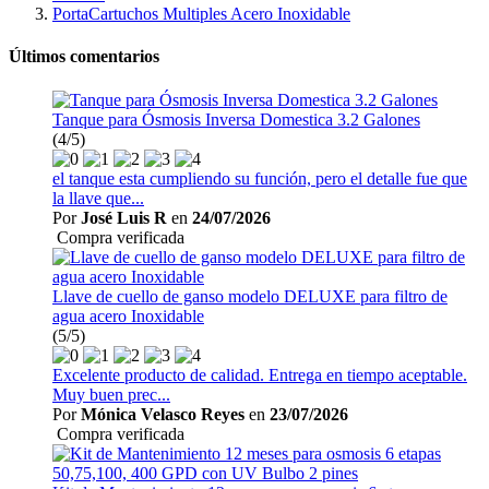
PortaCartuchos Multiples Acero Inoxidable
Últimos comentarios
Tanque para Ósmosis Inversa Domestica 3.2 Galones
(4/5)
el tanque esta cumpliendo su función, pero el detalle fue que
la llave que...
Por
José Luis R
en
24/07/2026
Compra verificada
Llave de cuello de ganso modelo DELUXE para filtro de
agua acero Inoxidable
(5/5)
Excelente producto de calidad. Entrega en tiempo aceptable.
Muy buen prec...
Por
Mónica Velasco Reyes
en
23/07/2026
Compra verificada