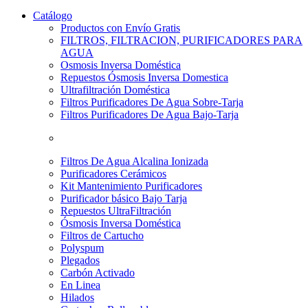
Catálogo
Productos con Envío Gratis
FILTROS, FILTRACION, PURIFICADORES PARA
AGUA
Osmosis Inversa Doméstica
Repuestos Ósmosis Inversa Domestica
Ultrafiltración Doméstica
Filtros Purificadores De Agua Sobre-Tarja
Filtros Purificadores De Agua Bajo-Tarja
Filtros De Agua Alcalina Ionizada
Purificadores Cerámicos
Kit Mantenimiento Purificadores
Purificador básico Bajo Tarja
Repuestos UltraFiltración
Ósmosis Inversa Doméstica
Filtros de Cartucho
Polyspum
Plegados
Carbón Activado
En Linea
Hilados