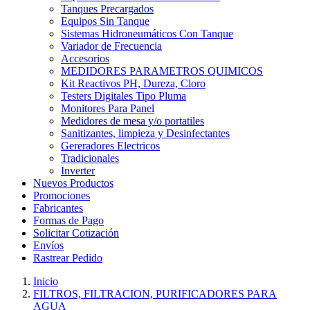
Tanques Precargados
Equipos Sin Tanque
Sistemas Hidroneumáticos Con Tanque
Variador de Frecuencia
Accesorios
MEDIDORES PARAMETROS QUIMICOS
Kit Reactivos PH, Dureza, Cloro
Testers Digitales Tipo Pluma
Monitores Para Panel
Medidores de mesa y/o portatiles
Sanitizantes, limpieza y Desinfectantes
Gereradores Electricos
Tradicionales
Inverter
Nuevos Productos
Promociones
Fabricantes
Formas de Pago
Solicitar Cotización
Envíos
Rastrear Pedido
Inicio
FILTROS, FILTRACION, PURIFICADORES PARA
AGUA