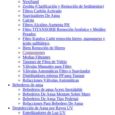
NextSand
Zeolita (Clarificación y Remoción de Sedimentos)
Filtros Carbón Activado
Suavizadores De Agua
Calcita
Filtros Alcalino Aumenta PH
Filtro TITANSORB Remoción Arsénico y Metáles
Pesados
Filtro Katalox Light remoción hierro, manganeso y
ácido sulfhídrico
Birm Remoción de Hierro
Componentes
Medias Filtrantes
Tanques de Fibra de Vidrio
Válvulas Manuales para Filtro
Válvulas Automáticas Filtro o Suavizador
Distribuidores toberas PP para Tanque
Refacciones Válvulas Automáticas
Bebederos de agua
Bebederos de agua Acero Inoxidable
Bebederos De Agua Montaje Sobre Muro
Bebederos De Agua Tipo Pedestal
Refacciones Para Bebedero De Agua
Desinfección de Agua por Rayos UV
Esterilizadores de Luz UV