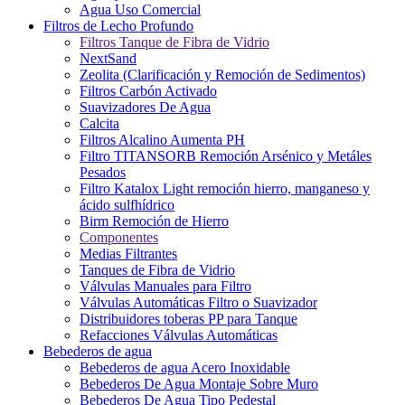
Agua Uso Comercial
Filtros de Lecho Profundo
Filtros Tanque de Fibra de Vidrio
NextSand
Zeolita (Clarificación y Remoción de Sedimentos)
Filtros Carbón Activado
Suavizadores De Agua
Calcita
Filtros Alcalino Aumenta PH
Filtro TITANSORB Remoción Arsénico y Metáles
Pesados
Filtro Katalox Light remoción hierro, manganeso y
ácido sulfhídrico
Birm Remoción de Hierro
Componentes
Medias Filtrantes
Tanques de Fibra de Vidrio
Válvulas Manuales para Filtro
Válvulas Automáticas Filtro o Suavizador
Distribuidores toberas PP para Tanque
Refacciones Válvulas Automáticas
Bebederos de agua
Bebederos de agua Acero Inoxidable
Bebederos De Agua Montaje Sobre Muro
Bebederos De Agua Tipo Pedestal