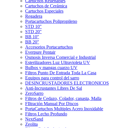
Cartuchos Rellenables
Cartuchos de Cerámica
Cartuchos Especiales
Regadera
Portacartuchos Polipropileno
STD 10"
STD 20"
BB 10"
BB 20"
Accesorios Portacartuchos
Everpure Pentair
Osmosis Inversa Comercial e Industrial
Esterilizadores Luz Ultravioleta UV
Bulbos y mangas cuarzo UV
Filtros Punto De Entrada Toda La Casa
Equipos para control del sarro
DESINCRUSTADORES ELECTRONICOS
Anti-Incrustantes Libres De Sal
ZeroSarro
Filtros de Cedazo, Colador, canasta, Malla
FIltración Manual Por Discos
PortaCartuchos Multiples Acero Inoxidable
Filtros Lecho Profundo
NextSand
Zeolita