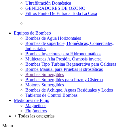
Ultrafiltración Doméstica
GENERADORES DE OZONO
Filtros Punto De Entrada Toda La Casa
Equipos de Bombeo
Bombas de Agua Horizontales
Bombas de superficie, Domésticas, Comerciales,
Industriales
Bombas Inyectoras para Hidroneumáticos
Multietapas Alta Presión, Ósmosis inversa
Bombas Tipo Turbina Regenerativa para Calderas
Bomba Manual para Pruebas Hidrostáticas
Bombas Sumergibles
Bombas Sumergibles para Pozo y Cisterna
Motores Sumergibles
Bombas de Achique, Aguas Residuales y Lodos
Tableros de Control Bombas
Medidores de Flujo
Magnéticos
Flujómetros
+
Todas las categorías
Menu