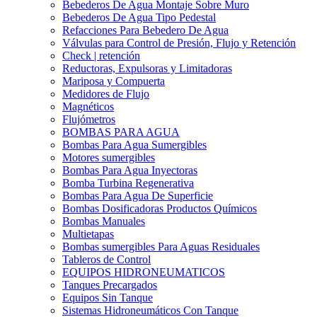
Bebederos De Agua Montaje Sobre Muro
Bebederos De Agua Tipo Pedestal
Refacciones Para Bebedero De Agua
Válvulas para Control de Presión, Flujo y Retención
Check | retención
Reductoras, Expulsoras y Limitadoras
Mariposa y Compuerta
Medidores de Flujo
Magnéticos
Flujómetros
BOMBAS PARA AGUA
Bombas Para Agua Sumergibles
Motores sumergibles
Bombas Para Agua Inyectoras
Bomba Turbina Regenerativa
Bombas Para Agua De Superficie
Bombas Dosificadoras Productos Químicos
Bombas Manuales
Multietapas
Bombas sumergibles Para Aguas Residuales
Tableros de Control
EQUIPOS HIDRONEUMATICOS
Tanques Precargados
Equipos Sin Tanque
Sistemas Hidroneumáticos Con Tanque