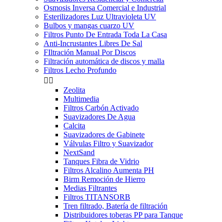
Osmosis Inversa Comercial e Industrial
Esterilizadores Luz Ultravioleta UV
Bulbos y mangas cuarzo UV
Filtros Punto De Entrada Toda La Casa
Anti-Incrustantes Libres De Sal
FIltración Manual Por Discos
Filtración automática de discos y malla
Filtros Lecho Profundo


Zeolita
Multimedia
Filtros Carbón Activado
Suavizadores De Agua
Calcita
Suavizadores de Gabinete
Válvulas Filtro y Suavizador
NextSand
Tanques Fibra de Vidrio
Filtros Alcalino Aumenta PH
Birm Remoción de Hierro
Medias Filtrantes
Filtros TITANSORB
Tren filtrado, Batería de filtración
Distribuidores toberas PP para Tanque