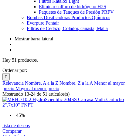
Filtros Katalox Light
Eliminar sulfuro de hidrógeno H2S
Paquetes de Tanques de Presión PRFV
Bombas Dosificadoras Productos Químicos
Everpure Pentair
Filtros de Cedazo, Colador, canasta, Malla
Mostrar barra lateral
Hay 51 productos.
Ordenar por:

Relevancia
Nombre, A a la Z
Nombre, Z a la A
Menor al mayor
precio
Mayor al menor precio
Mostrando 13-24 de 51 artículos(s)
-45%
lista de deseos
Comparar