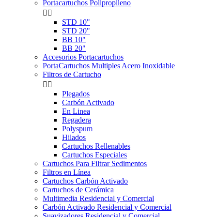
Portacartuchos Polipropileno


STD 10"
STD 20"
BB 10"
BB 20"
Accesorios Portacartuchos
PortaCartuchos Multiples Acero Inoxidable
Filtros de Cartucho


Plegados
Carbón Activado
En Linea
Regadera
Polyspum
Hilados
Cartuchos Rellenables
Cartuchos Especiales
Cartuchos Para Filtrar Sedimentos
Filtros en Línea
Cartuchos Carbón Activado
Cartuchos de Cerámica
Multimedia Residencial y Comercial
Carbón Activado Residencial y Comercial
Suavizadores Residencial y Comercial