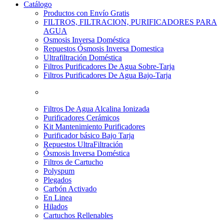
Catálogo
Productos con Envío Gratis
FILTROS, FILTRACION, PURIFICADORES PARA
AGUA
Osmosis Inversa Doméstica
Repuestos Ósmosis Inversa Domestica
Ultrafiltración Doméstica
Filtros Purificadores De Agua Sobre-Tarja
Filtros Purificadores De Agua Bajo-Tarja
Filtros De Agua Alcalina Ionizada
Purificadores Cerámicos
Kit Mantenimiento Purificadores
Purificador básico Bajo Tarja
Repuestos UltraFiltración
Ósmosis Inversa Doméstica
Filtros de Cartucho
Polyspum
Plegados
Carbón Activado
En Linea
Hilados
Cartuchos Rellenables