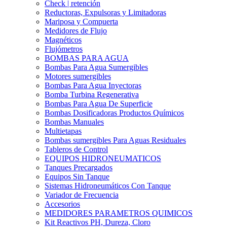
Check | retención
Reductoras, Expulsoras y Limitadoras
Mariposa y Compuerta
Medidores de Flujo
Magnéticos
Flujómetros
BOMBAS PARA AGUA
Bombas Para Agua Sumergibles
Motores sumergibles
Bombas Para Agua Inyectoras
Bomba Turbina Regenerativa
Bombas Para Agua De Superficie
Bombas Dosificadoras Productos Químicos
Bombas Manuales
Multietapas
Bombas sumergibles Para Aguas Residuales
Tableros de Control
EQUIPOS HIDRONEUMATICOS
Tanques Precargados
Equipos Sin Tanque
Sistemas Hidroneumáticos Con Tanque
Variador de Frecuencia
Accesorios
MEDIDORES PARAMETROS QUIMICOS
Kit Reactivos PH, Dureza, Cloro