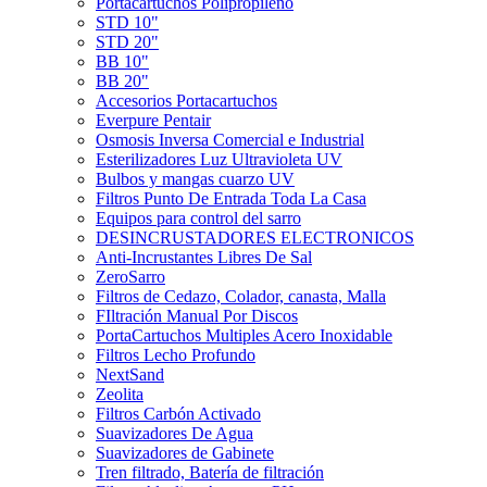
Portacartuchos Polipropileno
STD 10"
STD 20"
BB 10"
BB 20"
Accesorios Portacartuchos
Everpure Pentair
Osmosis Inversa Comercial e Industrial
Esterilizadores Luz Ultravioleta UV
Bulbos y mangas cuarzo UV
Filtros Punto De Entrada Toda La Casa
Equipos para control del sarro
DESINCRUSTADORES ELECTRONICOS
Anti-Incrustantes Libres De Sal
ZeroSarro
Filtros de Cedazo, Colador, canasta, Malla
FIltración Manual Por Discos
PortaCartuchos Multiples Acero Inoxidable
Filtros Lecho Profundo
NextSand
Zeolita
Filtros Carbón Activado
Suavizadores De Agua
Suavizadores de Gabinete
Tren filtrado, Batería de filtración