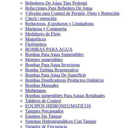
Bebederos De Agua Tipo Pedestal
Refacciones Para Bebedero De Agua
Válvulas para Control de Presión, Flujo y Retención
Check | retención
Reductoras, Expulsoras y Limitadoras
Mariposa y Compuerta
Medidores de Flujo
Magnéticos
Flujómetros
BOMBAS PARA AGUA
Bombas Para Agua Sumergibles
Motores sumergibles
Bombas Para Agua Inyectoras
Bomba Turbina Regenerativa
Bombas Para Agua De Superficie
Bombas Dosificadoras Productos Químicos
Bombas Manuales
Multietapas
Bombas sumergibles Para Aguas Residuales
Tableros de Control
EQUIPOS HIDRONEUMATICOS
Tanques Precargados
Equipos Sin Tanque
Sistemas Hidroneumáticos Con Tanque
Variador de Frecuencia