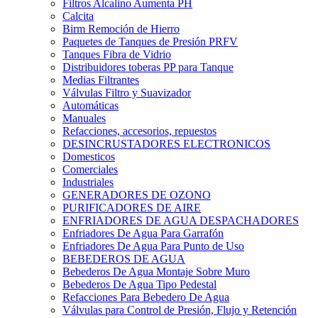
Filtros Alcalino Aumenta PH
Calcita
Birm Remoción de Hierro
Paquetes de Tanques de Presión PRFV
Tanques Fibra de Vidrio
Distribuidores toberas PP para Tanque
Medias Filtrantes
Válvulas Filtro y Suavizador
Automáticas
Manuales
Refacciones, accesorios, repuestos
DESINCRUSTADORES ELECTRONICOS
Domesticos
Comerciales
Industriales
GENERADORES DE OZONO
PURIFICADORES DE AIRE
ENFRIADORES DE AGUA DESPACHADORES
Enfriadores De Agua Para Garrafón
Enfriadores De Agua Para Punto de Uso
BEBEDEROS DE AGUA
Bebederos De Agua Montaje Sobre Muro
Bebederos De Agua Tipo Pedestal
Refacciones Para Bebedero De Agua
Válvulas para Control de Presión, Flujo y Retención