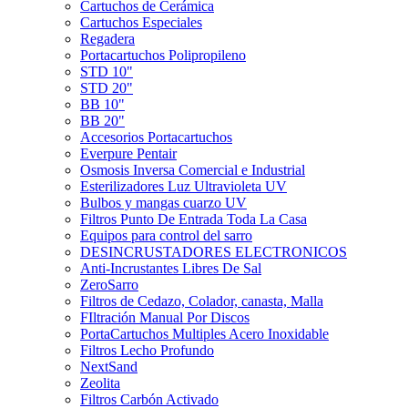
Cartuchos de Cerámica
Cartuchos Especiales
Regadera
Portacartuchos Polipropileno
STD 10"
STD 20"
BB 10"
BB 20"
Accesorios Portacartuchos
Everpure Pentair
Osmosis Inversa Comercial e Industrial
Esterilizadores Luz Ultravioleta UV
Bulbos y mangas cuarzo UV
Filtros Punto De Entrada Toda La Casa
Equipos para control del sarro
DESINCRUSTADORES ELECTRONICOS
Anti-Incrustantes Libres De Sal
ZeroSarro
Filtros de Cedazo, Colador, canasta, Malla
FIltración Manual Por Discos
PortaCartuchos Multiples Acero Inoxidable
Filtros Lecho Profundo
NextSand
Zeolita
Filtros Carbón Activado