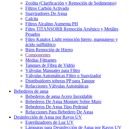
Zeolita (Clarificación y Remoción de Sedimentos)
Filtros Carbón Activado
Suavizadores De Agua
Calcita
Filtros Alcalino Aumenta PH
Filtro TITANSORB Remoción Arsénico y Metáles
Pesados
Filtro Katalox Light remoción hierro, manganeso y
ácido sulfhídrico
Birm Remoción de Hierro
Componentes
Medias Filtrantes
Tanques de Fibra de Vidrio
Válvulas Manuales para Filtro
Válvulas Automáticas Filtro o Suavizador
Distribuidores toberas PP para Tanque
Refacciones Válvulas Automáticas
Bebederos de agua
Bebederos de agua Acero Inoxidable
Bebederos De Agua Montaje Sobre Muro
Bebederos De Agua Tipo Pedestal
Refacciones Para Bebedero De Agua
Desinfección de Agua por Rayos UV
Esterilizadores de Luz UV
Lámparas para Desinfección de Agua por Rayos UV