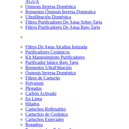
AGUA
Osmosis Inversa Doméstica
Repuestos Ósmosis Inversa Domestica
Ultrafiltración Doméstica
Filtros Purificadores De Agua Sobre-Tarja
Filtros Purificadores De Agua Bajo-Tarja
Filtros De Agua Alcalina Ionizada
Purificadores Cerámicos
Kit Mantenimiento Purificadores
Purificador básico Bajo Tarja
Repuestos UltraFiltración
Ósmosis Inversa Doméstica
Filtros de Cartucho
Polyspum
Plegados
Carbón Activado
En Linea
Hilados
Cartuchos Rellenables
Cartuchos de Cerámica
Cartuchos Especiales
Regadera