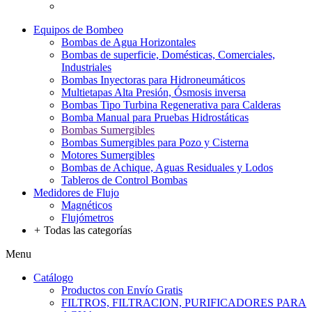
Equipos de Bombeo
Bombas de Agua Horizontales
Bombas de superficie, Domésticas, Comerciales,
Industriales
Bombas Inyectoras para Hidroneumáticos
Multietapas Alta Presión, Ósmosis inversa
Bombas Tipo Turbina Regenerativa para Calderas
Bomba Manual para Pruebas Hidrostáticas
Bombas Sumergibles
Bombas Sumergibles para Pozo y Cisterna
Motores Sumergibles
Bombas de Achique, Aguas Residuales y Lodos
Tableros de Control Bombas
Medidores de Flujo
Magnéticos
Flujómetros
+
Todas las categorías
Menu
Catálogo
Productos con Envío Gratis
FILTROS, FILTRACION, PURIFICADORES PARA