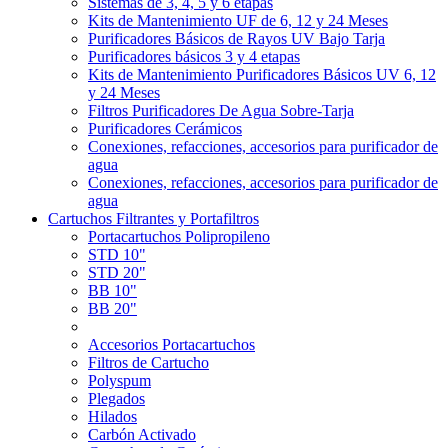
Sistemas de 3, 4, 5 y 6 etapas
Kits de Mantenimiento UF de 6, 12 y 24 Meses
Purificadores Básicos de Rayos UV Bajo Tarja
Purificadores básicos 3 y 4 etapas
Kits de Mantenimiento Purificadores Básicos UV 6, 12
y 24 Meses
Filtros Purificadores De Agua Sobre-Tarja
Purificadores Cerámicos
Conexiones, refacciones, accesorios para purificador de
agua
Conexiones, refacciones, accesorios para purificador de
agua
Cartuchos Filtrantes y Portafiltros
Portacartuchos Polipropileno
STD 10"
STD 20"
BB 10"
BB 20"
Accesorios Portacartuchos
Filtros de Cartucho
Polyspum
Plegados
Hilados
Carbón Activado