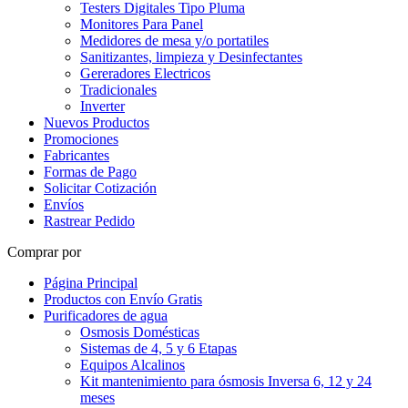
Testers Digitales Tipo Pluma
Monitores Para Panel
Medidores de mesa y/o portatiles
Sanitizantes, limpieza y Desinfectantes
Gereradores Electricos
Tradicionales
Inverter
Nuevos Productos
Promociones
Fabricantes
Formas de Pago
Solicitar Cotización
Envíos
Rastrear Pedido
Comprar por
Página Principal
Productos con Envío Gratis
Purificadores de agua
Osmosis Domésticas
Sistemas de 4, 5 y 6 Etapas
Equipos Alcalinos
Kit mantenimiento para ósmosis Inversa 6, 12 y 24
meses