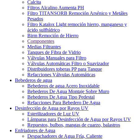
Calcita
Filtros Alcalino Aumenta PH
Filtro TITANSORB Remoción Arsénico y Metáles
Pesados
Filtro Katalox Light remoción hierro, manganeso y
ácido sulfhídrico
Birm Remoción de Hierro
Componentes
Medias Filtrantes
Tanques de Fibra de Vidrio
Válvulas Manuales para Filtro
Válvulas Automáticas Filtro o Suavizador
Distribuidores toberas PP para Tanque
Refacciones Válvulas Automáticas
Bebederos de agua
Bebederos de agua Acero Inoxidable
Bebederos De Agua Montaje Sobre Muro
Bebederos De Agua Tipo Pedestal
Refacciones Para Bebedero De Agua
Desinfección de Agua por Rayos UV
Esterilizadores de Luz UV
Lámparas para Desinfección de Agua por Rayos UV
Repuestos, bulbos, mangas de cuarzo, balastros
Enfriadores de Agua
Despachadores de Agua Fría, Caliente