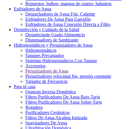
Repuestos, bulbos, mangas de cuarzo, balastros
Enfriadores de Agua
Despachadores de Agua Fría, Caliente
Enfriadores De Agua Para Garrafón
Enfriadores de Agua Conexión Directa a Filtro
Desinfección y Cuidado de la Salud
Desinfectante Grado Alimenticio
Dispensadores de Sanitizante
Hidroneumáticos y Presurizadores de Agua
Hidroneumáticos
Tanques Precargados
Sistemas Hidroneumáticos Con Tanque
Accesorios
Presurizadores de Agua
Presurizadores velocidad fija, presión constante
Variador de Frecuencia
Para tú casa
Osmosis Inversa Doméstica
Filtros Purificadores De Agua Bajo-Tarja
Filtros Purificadores De Agua Sobre-Tarja
Regadera
Purificadores Cerámicos
Filtros De Agua Alcalina Ionizada
Suavizadores De Agua
Ultrafiltración Doméstica