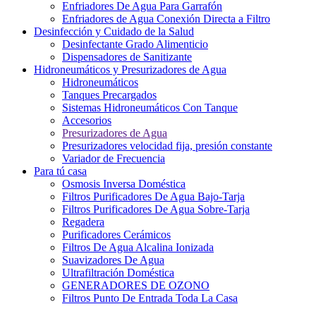
Enfriadores De Agua Para Garrafón
Enfriadores de Agua Conexión Directa a Filtro
Desinfección y Cuidado de la Salud
Desinfectante Grado Alimenticio
Dispensadores de Sanitizante
Hidroneumáticos y Presurizadores de Agua
Hidroneumáticos
Tanques Precargados
Sistemas Hidroneumáticos Con Tanque
Accesorios
Presurizadores de Agua
Presurizadores velocidad fija, presión constante
Variador de Frecuencia
Para tú casa
Osmosis Inversa Doméstica
Filtros Purificadores De Agua Bajo-Tarja
Filtros Purificadores De Agua Sobre-Tarja
Regadera
Purificadores Cerámicos
Filtros De Agua Alcalina Ionizada
Suavizadores De Agua
Ultrafiltración Doméstica
GENERADORES DE OZONO
Filtros Punto De Entrada Toda La Casa