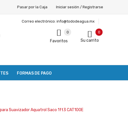
Pasar por la Caja
Iniciar sesión / Registrarse
Correo electrónico:
info@tododeagua.mx
0
0
Su carrito
Favoritos
NTES
FORMAS DE PAGO
 para Suavizador Aquatrol Saco 1ft3 CAT100E