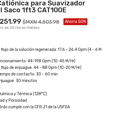
Catiónica para Suavizador
l Saco 1ft3 CAT100E
251.99
$MXN 4,503.98
Ahorra 50%
ro de 24 Horas Hábiles
flujo de la solución regenerada: 17.6 - 26.4 Gpm (4 - 6 M
uncionamiento: 44-198 Gpm (10-45 M/Hr)
 flujo de enjuague: 44 - 88 Gpm (10-20 M/Hr)
iempo de contacto: 30 - 60 min
njuague: 30 minutos
%
Química y Térmica (128°C)
ad y Porosidad
Grdo cumple con la CFR 21 de la USFDA