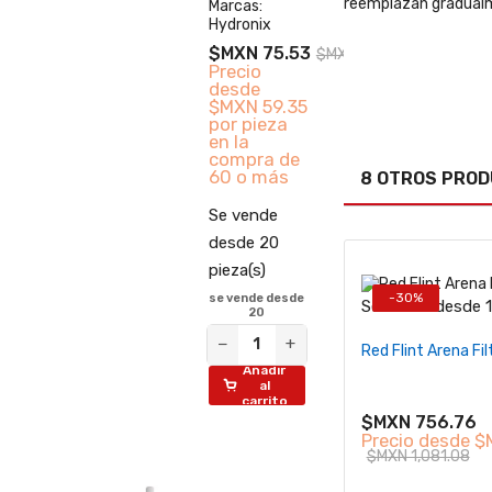
reemplazan gradualme
Marcas:
Hydronix
$MXN 75.53
$MXN 107.91
Precio
desde
$MXN 59.35
por pieza
en la
compra de
60 o más
8 OTROS PROD
Se vende
desde 20
pieza(s)
-30%
se vende desde
Se vende desde 1 
20
−
+
−
+
Red Flint Arena F
Añadir
al
carrito
$MXN 756.76
Precio desde
$
$MXN 1,081.08