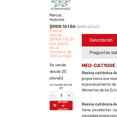
6 Opinione(s)
Marcas:
Hydronix
$MXN 161.86
$MXN 231.23
Precio
desde
$MXN 115.61
Descripción
por pieza
en la
compra de
Preguntas sob
300 o más
Se vende
MED-CAT1OOE Aq
desde 20
Resina catiónica 
pieza(s)
proporciona una resi
el procesamiento de 
se vende desde
20
Alimentos de los Est
−
+
Añadir
Resina catiónica 
al
carrito
tiene excelentes ca
porosidad proporcion