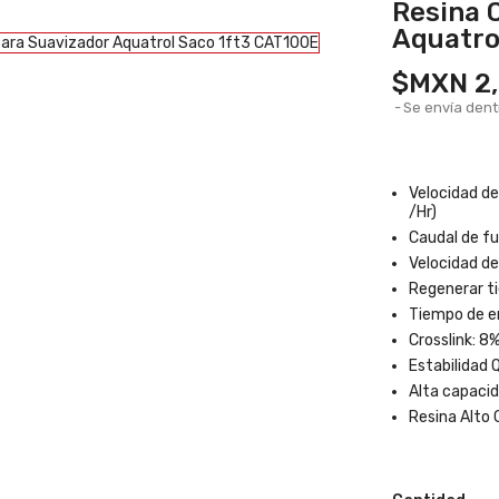
Resina 
Aquatro
$MXN 2,
Se envía dent
Velocidad de 
/Hr)
Caudal de f
Velocidad de
Regenerar t
Tiempo de e
Crosslink: 8
Estabilidad 
Alta capacid
Resina Alto 