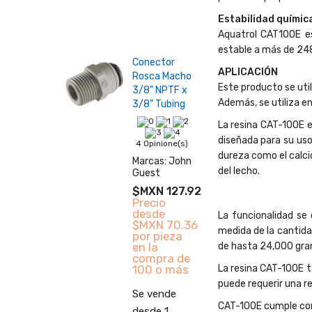
Estabilidad químic
Aquatrol CAT100E es
estable a más de 248 
Conector
APLICACIÓN
Rosca Macho
Este producto se util
3/8" NPTF x
Además, se utiliza e
3/8" Tubing
La resina CAT-100E e
diseñada para su uso
4 Opinione(s)
dureza como el calci
Marcas:
John
del lecho.
Guest
$MXN 127.92
Precio
desde
La funcionalidad se
$MXN 70.36
medida de la cantidad
por pieza
de hasta 24,000 gran
en la
compra de
La resina CAT-100E t
100 o más
puede requerir una r
Se vende
CAT-100E cumple con 
desde 1