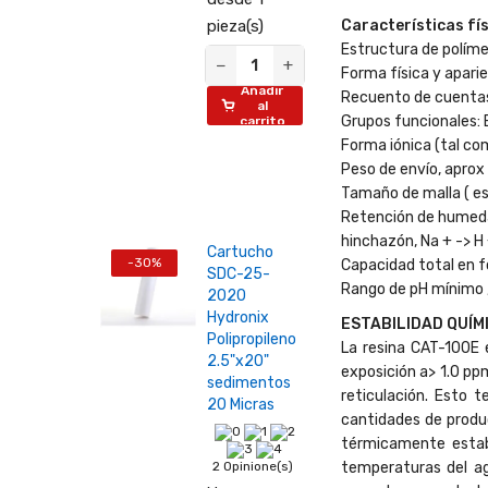
Características fís
pieza(s)
Estructura de políme
−
+
Forma física y apari
Añadir
Recuento de cuentas
al
Grupos funcionales: 
carrito
Forma iónica (tal com
Peso de envío, aprox .
Tamaño de malla ( es
Retención de humed
hinchazón, Na + -> H
Cartucho
-30%
Capacidad total en f
SDC-25-
Rango de pH mínimo ,
2020
Hydronix
ESTABILIDAD QUÍM
Polipropileno
La resina CAT-100E 
2.5"x20"
exposición a> 1.0 pp
sedimentos
reticulación. Esto 
20 Micras
cantidades de produc
térmicamente estab
2 Opinione(s)
temperaturas del ag