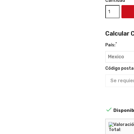
Cantidad
Calcular 
*
País:
Código postal

Disponib
Total
: