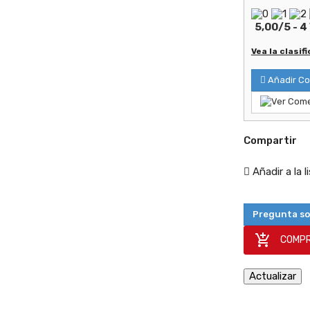
5,00
/
5
-
4
Vea la clasif
Añadir Co
Compartir
Añadir a la 
Pregunta so

COMPR