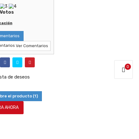
Votos
icación
mentarios
Ver Comentarios
0
lista de deseos
bre el producto
(1)
A AHORA