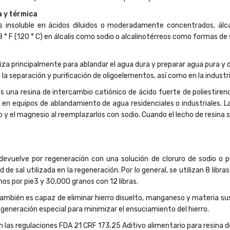
a y térmica
 insoluble en ácidos diluidos o moderadamente concentrados, álc
° F (120 ° C) en álcalis como sodio o alcalinotérreos como formas de 
iza principalmente para ablandar el agua dura y preparar agua pura y d
n la separación y purificación de oligoelementos, así como en la indus
s una resina de intercambio catiónico de ácido fuerte de poliestiren
 en equipos de ablandamiento de agua residenciales o industriales. La
o y el magnesio al reemplazarlos con sodio. Cuando el lecho de resina 
 devuelve por regeneración con una solución de cloruro de sodio o 
 de sal utilizada en la regeneración. Por lo general, se utilizan 8 lib
os por pie3 y 30,000 granos con 12 libras.
ambién es capaz de eliminar hierro disuelto, manganeso y materia suspe
egeneración especial para minimizar el ensuciamiento del hierro.
las regulaciones FDA 21 CRF 173.25 Aditivo alimentario para resina d