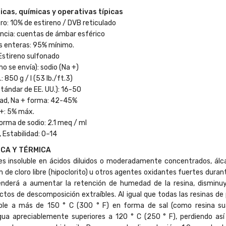
icas, químicas y operativas típicas
ro: 10% de estireno / DVB reticulado
encia: cuentas de ámbar esférico
 enteras: 95% mínimo.
Estireno sulfonado
o se envía): sodio (Na +)
: 850 g / l (53 lb./ft.3)
tándar de EE. UU.): 16-50
ad, Na + forma: 42-45%
 +: 5% máx.
orma de sodio: 2.1 meq / ml
 Estabilidad: 0–14
ICA Y TÉRMICA
es insoluble en ácidos diluidos o moderadamente concentrados, álca
m de cloro libre (hipoclorito) u otros agentes oxidantes fuertes dur
tenderá a aumentar la retención de humedad de la resina, dismin
tos de descomposición extraíbles. Al igual que todas las resinas de
le a más de 150 ° C (300 ° F) en forma de sal (como resina suav
ua apreciablemente superiores a 120 ° C (250 ° F), perdiendo así