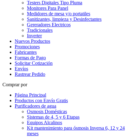
Testers Digitales Tipo Pluma
Monitores Para Panel
Medidores de mesa y/o portatiles
Sanitizantes, limpieza y Desinfectantes
Gereradores Electricos
Tradicionales
Inverter
Nuevos Productos
Promociones
Fabricantes
Formas de Pago
Solicitar Cotización
Envíos
Rastrear Pedido
Comprar por
Página Principal
Productos con Envío Gratis
Purificadores de agua
Osmosis Domésticas
Sistemas de 4, 5 y 6 Etapas
Equipos Alcalinos
Kit mantenimiento para ósmosis Inversa 6, 12 y 24
meses