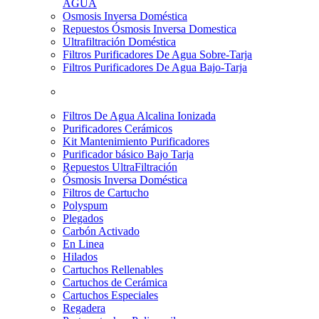
AGUA
Osmosis Inversa Doméstica
Repuestos Ósmosis Inversa Domestica
Ultrafiltración Doméstica
Filtros Purificadores De Agua Sobre-Tarja
Filtros Purificadores De Agua Bajo-Tarja
Filtros De Agua Alcalina Ionizada
Purificadores Cerámicos
Kit Mantenimiento Purificadores
Purificador básico Bajo Tarja
Repuestos UltraFiltración
Ósmosis Inversa Doméstica
Filtros de Cartucho
Polyspum
Plegados
Carbón Activado
En Linea
Hilados
Cartuchos Rellenables
Cartuchos de Cerámica
Cartuchos Especiales
Regadera