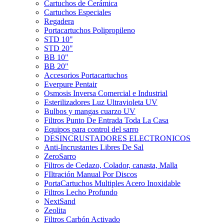
Cartuchos de Cerámica
Cartuchos Especiales
Regadera
Portacartuchos Polipropileno
STD 10"
STD 20"
BB 10"
BB 20"
Accesorios Portacartuchos
Everpure Pentair
Osmosis Inversa Comercial e Industrial
Esterilizadores Luz Ultravioleta UV
Bulbos y mangas cuarzo UV
Filtros Punto De Entrada Toda La Casa
Equipos para control del sarro
DESINCRUSTADORES ELECTRONICOS
Anti-Incrustantes Libres De Sal
ZeroSarro
Filtros de Cedazo, Colador, canasta, Malla
FIltración Manual Por Discos
PortaCartuchos Multiples Acero Inoxidable
Filtros Lecho Profundo
NextSand
Zeolita
Filtros Carbón Activado