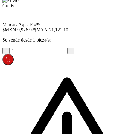
Marcas:
Aqua Flo®
$MXN 9,926.92
$MXN 21,121.10
Se vende desde 1 pieza(s)
−
+