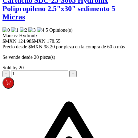
Cartucho SDC-25-3005 Hydronix
Polipropileno 2.5"x30" sedimento 5
Micras
5 Opinione(s)
Marcas:
Hydronix
$MXN 124.98
$MXN 178.55
Precio desde
$MXN 98.20 por pieza en la compra de 60 o más
Se vende desde 20 pieza(s)
Sold by 20
−
+