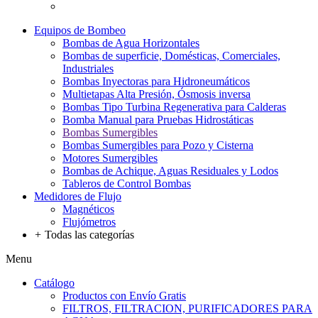
Equipos de Bombeo
Bombas de Agua Horizontales
Bombas de superficie, Domésticas, Comerciales,
Industriales
Bombas Inyectoras para Hidroneumáticos
Multietapas Alta Presión, Ósmosis inversa
Bombas Tipo Turbina Regenerativa para Calderas
Bomba Manual para Pruebas Hidrostáticas
Bombas Sumergibles
Bombas Sumergibles para Pozo y Cisterna
Motores Sumergibles
Bombas de Achique, Aguas Residuales y Lodos
Tableros de Control Bombas
Medidores de Flujo
Magnéticos
Flujómetros
+
Todas las categorías
Menu
Catálogo
Productos con Envío Gratis
FILTROS, FILTRACION, PURIFICADORES PARA