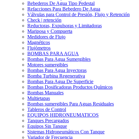
Bebederos De Agua Tipo Pedestal
Refacciones Para Bebedero De Agua
Válvulas para Control de Presión, Flujo y Retención
Check | retención
Reductoras, Expulsoras y Limitadoras
Mariposa y Compuerta
Medidores de Flujo
Magnéticos
Flujómetros
BOMBAS PARA AGUA
Bombas Para Agua Sumergibles
Motores sumergibles
Bombas Para Agua Inyectoras
Bomba Turbina Regenerativa
Bombas Para Agua De Superficie
Bombas Dosificadoras Productos Químicos
Bombas Manuales
Multietapas
Bombas sumergibles Para Aguas Residuales
Tableros de Control
EQUIPOS HIDRONEUMATICOS
Tanques Precargados
Equipos Sin Tanque
Sistemas Hidroneumáticos Con Tanque
Variador de Frecuencia