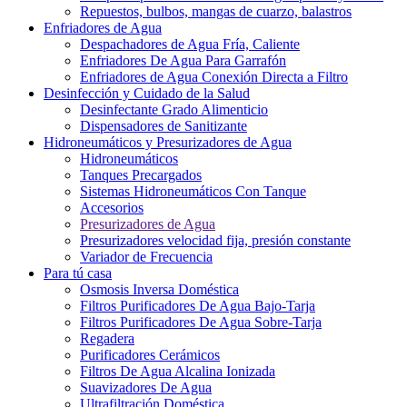
Repuestos, bulbos, mangas de cuarzo, balastros
Enfriadores de Agua
Despachadores de Agua Fría, Caliente
Enfriadores De Agua Para Garrafón
Enfriadores de Agua Conexión Directa a Filtro
Desinfección y Cuidado de la Salud
Desinfectante Grado Alimenticio
Dispensadores de Sanitizante
Hidroneumáticos y Presurizadores de Agua
Hidroneumáticos
Tanques Precargados
Sistemas Hidroneumáticos Con Tanque
Accesorios
Presurizadores de Agua
Presurizadores velocidad fija, presión constante
Variador de Frecuencia
Para tú casa
Osmosis Inversa Doméstica
Filtros Purificadores De Agua Bajo-Tarja
Filtros Purificadores De Agua Sobre-Tarja
Regadera
Purificadores Cerámicos
Filtros De Agua Alcalina Ionizada
Suavizadores De Agua
Ultrafiltración Doméstica