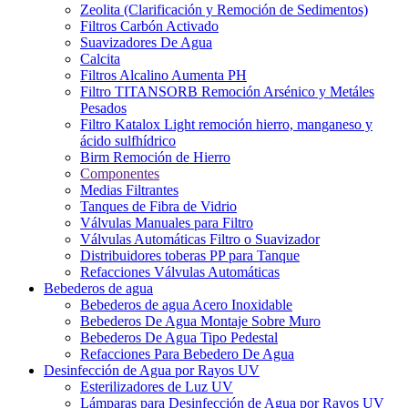
Zeolita (Clarificación y Remoción de Sedimentos)
Filtros Carbón Activado
Suavizadores De Agua
Calcita
Filtros Alcalino Aumenta PH
Filtro TITANSORB Remoción Arsénico y Metáles
Pesados
Filtro Katalox Light remoción hierro, manganeso y
ácido sulfhídrico
Birm Remoción de Hierro
Componentes
Medias Filtrantes
Tanques de Fibra de Vidrio
Válvulas Manuales para Filtro
Válvulas Automáticas Filtro o Suavizador
Distribuidores toberas PP para Tanque
Refacciones Válvulas Automáticas
Bebederos de agua
Bebederos de agua Acero Inoxidable
Bebederos De Agua Montaje Sobre Muro
Bebederos De Agua Tipo Pedestal
Refacciones Para Bebedero De Agua
Desinfección de Agua por Rayos UV
Esterilizadores de Luz UV
Lámparas para Desinfección de Agua por Rayos UV