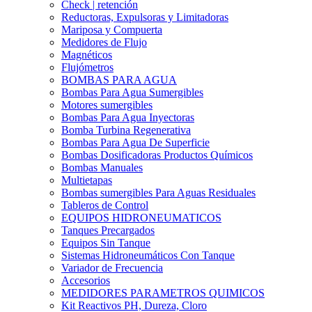
Check | retención
Reductoras, Expulsoras y Limitadoras
Mariposa y Compuerta
Medidores de Flujo
Magnéticos
Flujómetros
BOMBAS PARA AGUA
Bombas Para Agua Sumergibles
Motores sumergibles
Bombas Para Agua Inyectoras
Bomba Turbina Regenerativa
Bombas Para Agua De Superficie
Bombas Dosificadoras Productos Químicos
Bombas Manuales
Multietapas
Bombas sumergibles Para Aguas Residuales
Tableros de Control
EQUIPOS HIDRONEUMATICOS
Tanques Precargados
Equipos Sin Tanque
Sistemas Hidroneumáticos Con Tanque
Variador de Frecuencia
Accesorios
MEDIDORES PARAMETROS QUIMICOS
Kit Reactivos PH, Dureza, Cloro