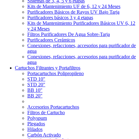
Sistemas de 3, 4, 5 y 6 etapas
Kits de Mantenimiento UF de 6, 12 y 24 Meses
Purificadores Básicos de Rayos UV Bajo Tarja
Purificadores básicos 3 y 4 etapas
Kits de Mantenimiento Purificadores Básicos UV 6, 12
y 24 Meses
Filtros Purificadores De Agua Sobre-Tarja
Purificadores Cerámicos
Conexiones, refacciones, accesorios para purificador de
agua
Conexiones, refacciones, accesorios para purificador de
agua
Cartuchos Filtrantes y Portafiltros
Portacartuchos Polipropileno
STD 10"
STD 20"
BB 10"
BB 20"
Accesorios Portacartuchos
Filtros de Cartucho
Polyspum
Plegados
Hilados
Carbón Activado