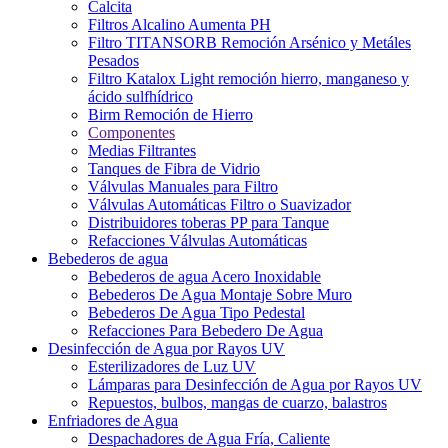
Calcita
Filtros Alcalino Aumenta PH
Filtro TITANSORB Remoción Arsénico y Metáles
Pesados
Filtro Katalox Light remoción hierro, manganeso y
ácido sulfhídrico
Birm Remoción de Hierro
Componentes
Medias Filtrantes
Tanques de Fibra de Vidrio
Válvulas Manuales para Filtro
Válvulas Automáticas Filtro o Suavizador
Distribuidores toberas PP para Tanque
Refacciones Válvulas Automáticas
Bebederos de agua
Bebederos de agua Acero Inoxidable
Bebederos De Agua Montaje Sobre Muro
Bebederos De Agua Tipo Pedestal
Refacciones Para Bebedero De Agua
Desinfección de Agua por Rayos UV
Esterilizadores de Luz UV
Lámparas para Desinfección de Agua por Rayos UV
Repuestos, bulbos, mangas de cuarzo, balastros
Enfriadores de Agua
Despachadores de Agua Fría, Caliente