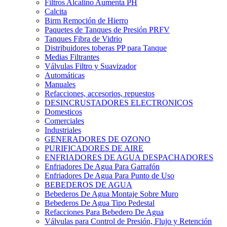
Filtros Alcalino Aumenta PH
Calcita
Birm Remoción de Hierro
Paquetes de Tanques de Presión PRFV
Tanques Fibra de Vidrio
Distribuidores toberas PP para Tanque
Medias Filtrantes
Válvulas Filtro y Suavizador
Automáticas
Manuales
Refacciones, accesorios, repuestos
DESINCRUSTADORES ELECTRONICOS
Domesticos
Comerciales
Industriales
GENERADORES DE OZONO
PURIFICADORES DE AIRE
ENFRIADORES DE AGUA DESPACHADORES
Enfriadores De Agua Para Garrafón
Enfriadores De Agua Para Punto de Uso
BEBEDEROS DE AGUA
Bebederos De Agua Montaje Sobre Muro
Bebederos De Agua Tipo Pedestal
Refacciones Para Bebedero De Agua
Válvulas para Control de Presión, Flujo y Retención