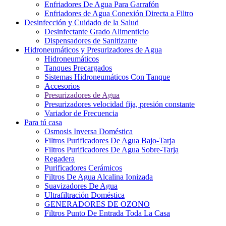
Enfriadores De Agua Para Garrafón
Enfriadores de Agua Conexión Directa a Filtro
Desinfección y Cuidado de la Salud
Desinfectante Grado Alimenticio
Dispensadores de Sanitizante
Hidroneumáticos y Presurizadores de Agua
Hidroneumáticos
Tanques Precargados
Sistemas Hidroneumáticos Con Tanque
Accesorios
Presurizadores de Agua
Presurizadores velocidad fija, presión constante
Variador de Frecuencia
Para tú casa
Osmosis Inversa Doméstica
Filtros Purificadores De Agua Bajo-Tarja
Filtros Purificadores De Agua Sobre-Tarja
Regadera
Purificadores Cerámicos
Filtros De Agua Alcalina Ionizada
Suavizadores De Agua
Ultrafiltración Doméstica
GENERADORES DE OZONO
Filtros Punto De Entrada Toda La Casa