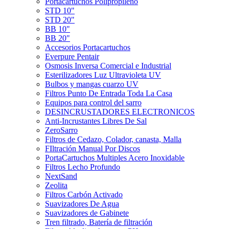
Portacartuchos Polipropileno
STD 10"
STD 20"
BB 10"
BB 20"
Accesorios Portacartuchos
Everpure Pentair
Osmosis Inversa Comercial e Industrial
Esterilizadores Luz Ultravioleta UV
Bulbos y mangas cuarzo UV
Filtros Punto De Entrada Toda La Casa
Equipos para control del sarro
DESINCRUSTADORES ELECTRONICOS
Anti-Incrustantes Libres De Sal
ZeroSarro
Filtros de Cedazo, Colador, canasta, Malla
FIltración Manual Por Discos
PortaCartuchos Multiples Acero Inoxidable
Filtros Lecho Profundo
NextSand
Zeolita
Filtros Carbón Activado
Suavizadores De Agua
Suavizadores de Gabinete
Tren filtrado, Batería de filtración