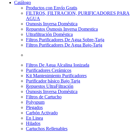
Catálogo
Productos con Envío Gratis
FILTROS, FILTRACION, PURIFICADORES PARA
AGUA
Osmosis Inversa Doméstica
Repuestos Ósmosis Inversa Domestica
Ultrafiltración Doméstica
Filtros Purificadores De Agua Sobre-Tarja
Filtros Purificadores De Agua Bajo-Tarja
Filtros De Agua Alcalina Ionizada
Purificadores Cerámicos
Kit Mantenimiento Purificadores
Purificador básico Bajo Tarja
Repuestos UltraFiltración
Ósmosis Inversa Doméstica
Filtros de Cartucho
Polyspum
Plegados
Carbón Activado
En Linea
Hilados
Cartuchos Rellenables