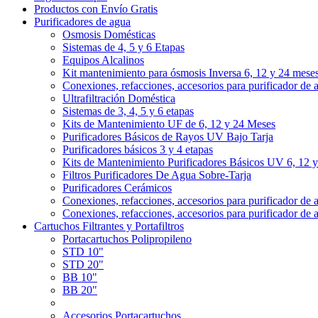
Productos con Envío Gratis
Purificadores de agua
Osmosis Domésticas
Sistemas de 4, 5 y 6 Etapas
Equipos Alcalinos
Kit mantenimiento para ósmosis Inversa 6, 12 y 24 mese
Conexiones, refacciones, accesorios para purificador de 
Ultrafiltración Doméstica
Sistemas de 3, 4, 5 y 6 etapas
Kits de Mantenimiento UF de 6, 12 y 24 Meses
Purificadores Básicos de Rayos UV Bajo Tarja
Purificadores básicos 3 y 4 etapas
Kits de Mantenimiento Purificadores Básicos UV 6, 12 
Filtros Purificadores De Agua Sobre-Tarja
Purificadores Cerámicos
Conexiones, refacciones, accesorios para purificador de 
Conexiones, refacciones, accesorios para purificador de 
Cartuchos Filtrantes y Portafiltros
Portacartuchos Polipropileno
STD 10"
STD 20"
BB 10"
BB 20"
Accesorios Portacartuchos