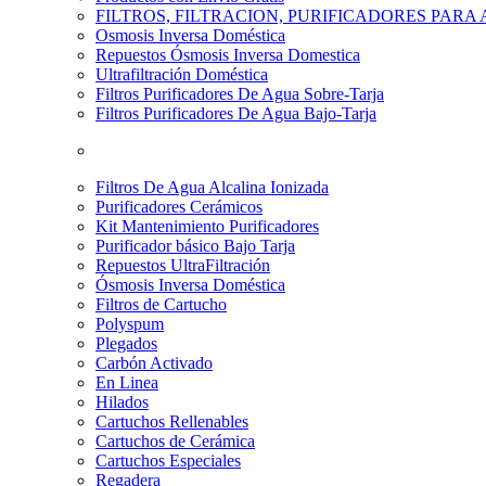
FILTROS, FILTRACION, PURIFICADORES PARA
Osmosis Inversa Doméstica
Repuestos Ósmosis Inversa Domestica
Ultrafiltración Doméstica
Filtros Purificadores De Agua Sobre-Tarja
Filtros Purificadores De Agua Bajo-Tarja
Filtros De Agua Alcalina Ionizada
Purificadores Cerámicos
Kit Mantenimiento Purificadores
Purificador básico Bajo Tarja
Repuestos UltraFiltración
Ósmosis Inversa Doméstica
Filtros de Cartucho
Polyspum
Plegados
Carbón Activado
En Linea
Hilados
Cartuchos Rellenables
Cartuchos de Cerámica
Cartuchos Especiales
Regadera