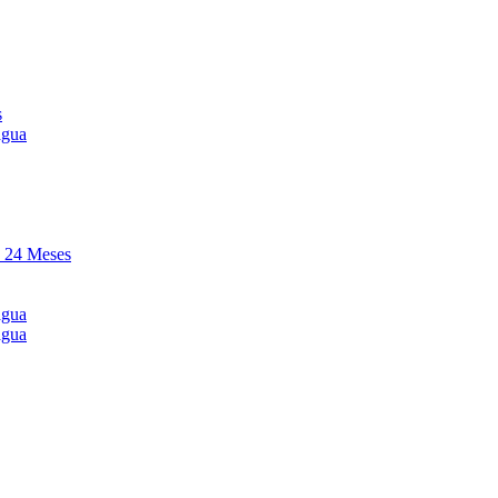
s
agua
y 24 Meses
agua
agua