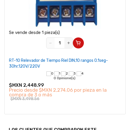
Se vende desde 1 pieza(s)
−
+
RT-10 Relevador de Tiempo Riel DIN,10 rangos 0.1seg-
30hr.120V/220V
0 Opinione(s)
$MXN 2,448.99
Precio desde
$MXN 2,274.06 por pieza en la
compra de 3 o más
$MXN 3,498.56
LOS CLIENTES QUE COMPRARON ESTE