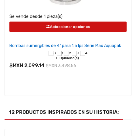
Se vende desde 1 pieza(s)
Se v
Seleccionar opciones
Bombas sumergibles de 4" para 1.5 lps Serie Max Aquapak
Moto
Aqu
0 Opinione(s)
$MXN 2,099.14
$MXN 3,498.56
$MX
12 PRODUCTOS INSPIRADOS EN SU HISTORIA: