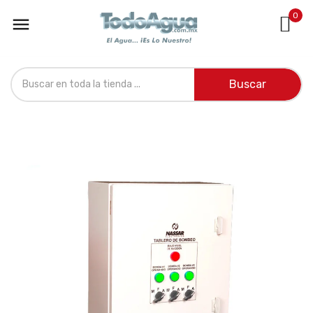
0

Buscar