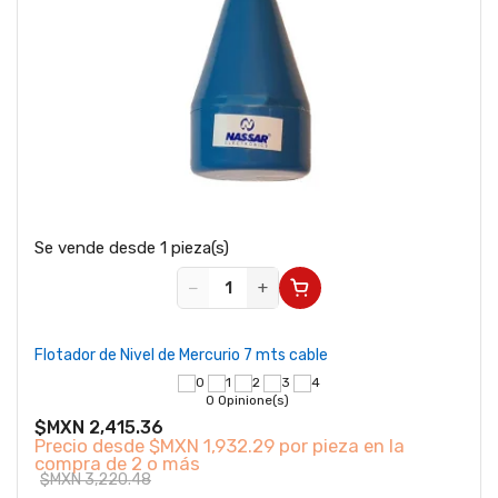
Se vende desde 1 pieza(s)
−
+
Flotador de Nivel de Mercurio 7 mts cable
0 Opinione(s)
$MXN 2,415.36
Precio desde
$MXN 1,932.29 por pieza en la
compra de 2 o más
$MXN 3,220.48