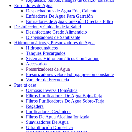
Repuestos, bulbos, mangas de cuarzo, balastros
Enfriadores de Agua
Despachadores de Agua Fría, Caliente
Enfriadores De Agua Para Garrafón
Enfriadores de Agua Conexión Directa a Filtro
Desinfección y Cuidado de la Salud
Desinfectante Grado Alimenticio
Dispensadores de Sanitizante
Hidroneumáticos y Presurizadores de Agua
Hidroneumáticos
Tanques Precargados
Sistemas Hidroneumáticos Con Tanque
Accesorios
Presurizadores de Agua
Presurizadores velocidad fija, presión constante
Variador de Frecuencia
Para tú casa
Osmosis Inversa Doméstica
Filtros Purificadores De Agua Bajo-Tarja
Filtros Purificadores De Agua Sobre-Tarja
Regadera
Purificadores Cerámicos
Filtros De Agua Alcalina Ionizada
Suavizadores De Agua
Ultrafiltración Doméstica