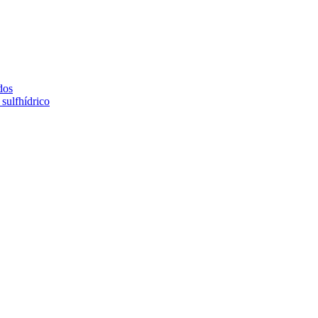
dos
sulfhídrico