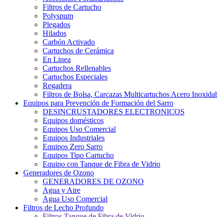
Filtros de Cartucho
Polyspum
Plegados
Hilados
Carbón Activado
Cartuchos de Cerámica
En Linea
Cartuchos Rellenables
Cartuchos Especiales
Regadera
Filtros de Bolsa, Carcazas Multicartuchos Acero Inoxida
Equipos para Prevención de Formación del Sarro
DESINCRUSTADORES ELECTRONICOS
Equipos domésticos
Equipos Uso Comercial
Equipos Industriales
Equipos Zero Sarro
Equipos Tipo Cartucho
Equipo con Tanque de Fibra de Vidrio
Generadores de Ozono
GENERADORES DE OZONO
Agua y Aire
Agua Uso Comercial
Filtros de Lecho Profundo
Filtros Tanque de Fibra de Vidrio