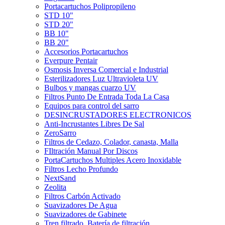
Portacartuchos Polipropileno
STD 10"
STD 20"
BB 10"
BB 20"
Accesorios Portacartuchos
Everpure Pentair
Osmosis Inversa Comercial e Industrial
Esterilizadores Luz Ultravioleta UV
Bulbos y mangas cuarzo UV
Filtros Punto De Entrada Toda La Casa
Equipos para control del sarro
DESINCRUSTADORES ELECTRONICOS
Anti-Incrustantes Libres De Sal
ZeroSarro
Filtros de Cedazo, Colador, canasta, Malla
FIltración Manual Por Discos
PortaCartuchos Multiples Acero Inoxidable
Filtros Lecho Profundo
NextSand
Zeolita
Filtros Carbón Activado
Suavizadores De Agua
Suavizadores de Gabinete
Tren filtrado, Batería de filtración