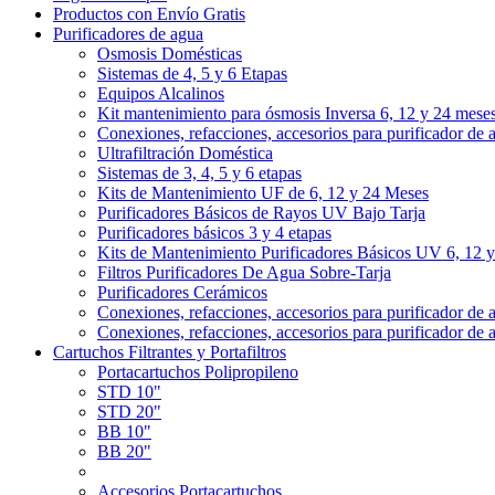
Productos con Envío Gratis
Purificadores de agua
Osmosis Domésticas
Sistemas de 4, 5 y 6 Etapas
Equipos Alcalinos
Kit mantenimiento para ósmosis Inversa 6, 12 y 24 mese
Conexiones, refacciones, accesorios para purificador de 
Ultrafiltración Doméstica
Sistemas de 3, 4, 5 y 6 etapas
Kits de Mantenimiento UF de 6, 12 y 24 Meses
Purificadores Básicos de Rayos UV Bajo Tarja
Purificadores básicos 3 y 4 etapas
Kits de Mantenimiento Purificadores Básicos UV 6, 12 
Filtros Purificadores De Agua Sobre-Tarja
Purificadores Cerámicos
Conexiones, refacciones, accesorios para purificador de 
Conexiones, refacciones, accesorios para purificador de 
Cartuchos Filtrantes y Portafiltros
Portacartuchos Polipropileno
STD 10"
STD 20"
BB 10"
BB 20"
Accesorios Portacartuchos