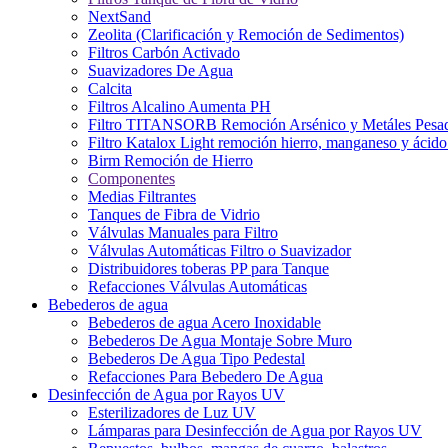
NextSand
Zeolita (Clarificación y Remoción de Sedimentos)
Filtros Carbón Activado
Suavizadores De Agua
Calcita
Filtros Alcalino Aumenta PH
Filtro TITANSORB Remoción Arsénico y Metáles Pesa
Filtro Katalox Light remoción hierro, manganeso y ácido 
Birm Remoción de Hierro
Componentes
Medias Filtrantes
Tanques de Fibra de Vidrio
Válvulas Manuales para Filtro
Válvulas Automáticas Filtro o Suavizador
Distribuidores toberas PP para Tanque
Refacciones Válvulas Automáticas
Bebederos de agua
Bebederos de agua Acero Inoxidable
Bebederos De Agua Montaje Sobre Muro
Bebederos De Agua Tipo Pedestal
Refacciones Para Bebedero De Agua
Desinfección de Agua por Rayos UV
Esterilizadores de Luz UV
Lámparas para Desinfección de Agua por Rayos UV