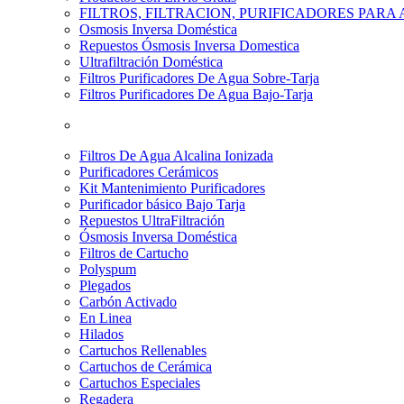
FILTROS, FILTRACION, PURIFICADORES PARA
Osmosis Inversa Doméstica
Repuestos Ósmosis Inversa Domestica
Ultrafiltración Doméstica
Filtros Purificadores De Agua Sobre-Tarja
Filtros Purificadores De Agua Bajo-Tarja
Filtros De Agua Alcalina Ionizada
Purificadores Cerámicos
Kit Mantenimiento Purificadores
Purificador básico Bajo Tarja
Repuestos UltraFiltración
Ósmosis Inversa Doméstica
Filtros de Cartucho
Polyspum
Plegados
Carbón Activado
En Linea
Hilados
Cartuchos Rellenables
Cartuchos de Cerámica
Cartuchos Especiales
Regadera