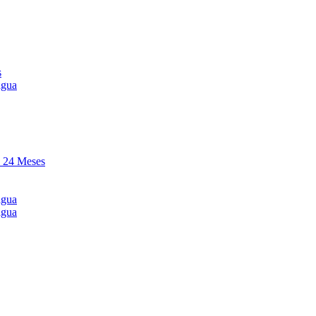
s
agua
y 24 Meses
agua
agua