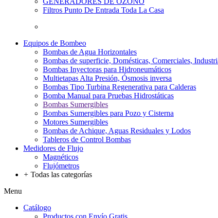
GENERADORES DE OZONO
Filtros Punto De Entrada Toda La Casa
Equipos de Bombeo
Bombas de Agua Horizontales
Bombas de superficie, Domésticas, Comerciales, Industri
Bombas Inyectoras para Hidroneumáticos
Multietapas Alta Presión, Ósmosis inversa
Bombas Tipo Turbina Regenerativa para Calderas
Bomba Manual para Pruebas Hidrostáticas
Bombas Sumergibles
Bombas Sumergibles para Pozo y Cisterna
Motores Sumergibles
Bombas de Achique, Aguas Residuales y Lodos
Tableros de Control Bombas
Medidores de Flujo
Magnéticos
Flujómetros
+
Todas las categorías
Menu
Catálogo
Productos con Envío Gratis