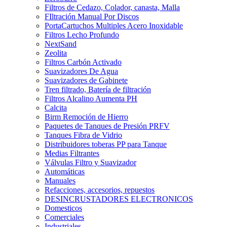
Filtros de Cedazo, Colador, canasta, Malla
FIltración Manual Por Discos
PortaCartuchos Multiples Acero Inoxidable
Filtros Lecho Profundo
NextSand
Zeolita
Filtros Carbón Activado
Suavizadores De Agua
Suavizadores de Gabinete
Tren filtrado, Batería de filtración
Filtros Alcalino Aumenta PH
Calcita
Birm Remoción de Hierro
Paquetes de Tanques de Presión PRFV
Tanques Fibra de Vidrio
Distribuidores toberas PP para Tanque
Medias Filtrantes
Válvulas Filtro y Suavizador
Automáticas
Manuales
Refacciones, accesorios, repuestos
DESINCRUSTADORES ELECTRONICOS
Domesticos
Comerciales
Industriales