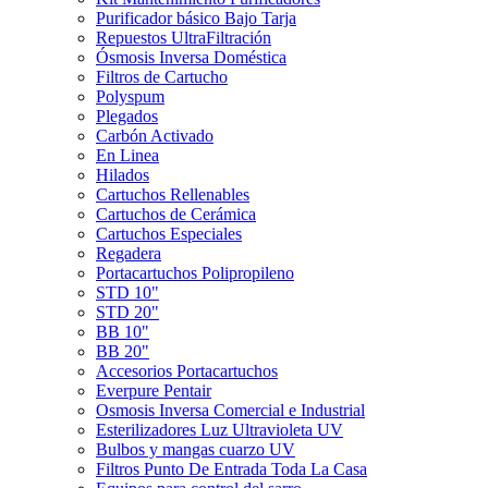
Purificador básico Bajo Tarja
Repuestos UltraFiltración
Ósmosis Inversa Doméstica
Filtros de Cartucho
Polyspum
Plegados
Carbón Activado
En Linea
Hilados
Cartuchos Rellenables
Cartuchos de Cerámica
Cartuchos Especiales
Regadera
Portacartuchos Polipropileno
STD 10"
STD 20"
BB 10"
BB 20"
Accesorios Portacartuchos
Everpure Pentair
Osmosis Inversa Comercial e Industrial
Esterilizadores Luz Ultravioleta UV
Bulbos y mangas cuarzo UV
Filtros Punto De Entrada Toda La Casa