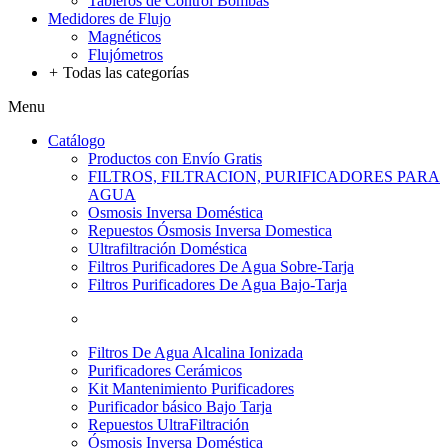
Tableros de Control Bombas
Medidores de Flujo
Magnéticos
Flujómetros
+
Todas las categorías
Menu
Catálogo
Productos con Envío Gratis
FILTROS, FILTRACION, PURIFICADORES PARA
AGUA
Osmosis Inversa Doméstica
Repuestos Ósmosis Inversa Domestica
Ultrafiltración Doméstica
Filtros Purificadores De Agua Sobre-Tarja
Filtros Purificadores De Agua Bajo-Tarja
Filtros De Agua Alcalina Ionizada
Purificadores Cerámicos
Kit Mantenimiento Purificadores
Purificador básico Bajo Tarja
Repuestos UltraFiltración
Ósmosis Inversa Doméstica