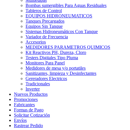
Multietapas
Bombas sumergibles Para Aguas Residuales
Tableros de Control
EQUIPOS HIDRONEUMATICOS
Tanques Precargados
Equipos Sin Tanque
Sistemas Hidroneumáticos Con Tanque
Variador de Frecuencia
Accesorios
MEDIDORES PARAMETROS QUIMICOS
Kit Reactivos PH, Dureza, Cloro
Testers Digitales Tipo Pluma
Monitores Para Panel
Medidores de mesa y/o portatiles
Sanitizantes, limpieza y Desinfectantes
Gereradores Electricos
Tradicionales
Inverter
Nuevos Productos
Promociones
Fabricantes
Formas de Pago
Solicitar Cotización
Envíos
Rastrear Pedido