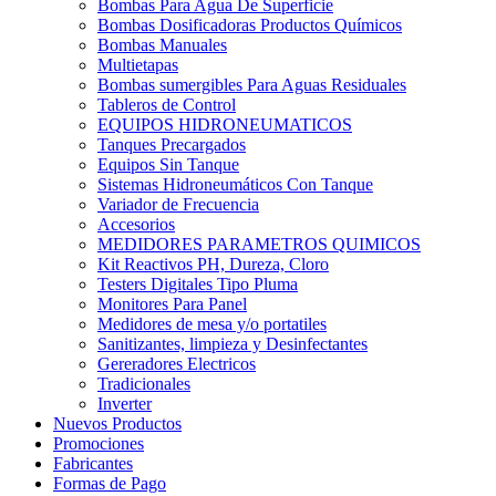
Bombas Para Agua De Superficie
Bombas Dosificadoras Productos Químicos
Bombas Manuales
Multietapas
Bombas sumergibles Para Aguas Residuales
Tableros de Control
EQUIPOS HIDRONEUMATICOS
Tanques Precargados
Equipos Sin Tanque
Sistemas Hidroneumáticos Con Tanque
Variador de Frecuencia
Accesorios
MEDIDORES PARAMETROS QUIMICOS
Kit Reactivos PH, Dureza, Cloro
Testers Digitales Tipo Pluma
Monitores Para Panel
Medidores de mesa y/o portatiles
Sanitizantes, limpieza y Desinfectantes
Gereradores Electricos
Tradicionales
Inverter
Nuevos Productos
Promociones
Fabricantes
Formas de Pago