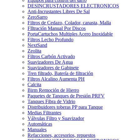
Equipos para control del sarro
DESINCRUSTADORES ELECTRONICOS
Anti-Incrustantes Libres De Sal
ZeroSarro
Filtros de Cedazo, Colador, canasta, Malla
FIltración Manual Por Discos
PortaCartuchos Multiples Acero Inoxidable
Filtros Lecho Profundo
NextSand
Zeolita
Filtros Carbón Activado
Suavizadores De Agua
Suavizadores de Gabinete
Tren filtrado, Batería de filtración
Filtros Alcalino Aumenta PH
Calcita
Birm Remoción de Hierro
Paquetes de Tanques de Presión PRFV
Tanques Fibra de Vidrio
Distribuidores toberas PP para Tanque
Medias Filtrantes
Válvulas Filtro y Suavizador
Automáticas
Manuales
Refacciones, accesorios, repuestos