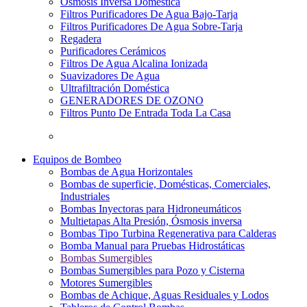
Osmosis Inversa Doméstica
Filtros Purificadores De Agua Bajo-Tarja
Filtros Purificadores De Agua Sobre-Tarja
Regadera
Purificadores Cerámicos
Filtros De Agua Alcalina Ionizada
Suavizadores De Agua
Ultrafiltración Doméstica
GENERADORES DE OZONO
Filtros Punto De Entrada Toda La Casa
Equipos de Bombeo
Bombas de Agua Horizontales
Bombas de superficie, Domésticas, Comerciales,
Industriales
Bombas Inyectoras para Hidroneumáticos
Multietapas Alta Presión, Ósmosis inversa
Bombas Tipo Turbina Regenerativa para Calderas
Bomba Manual para Pruebas Hidrostáticas
Bombas Sumergibles
Bombas Sumergibles para Pozo y Cisterna
Motores Sumergibles
Bombas de Achique, Aguas Residuales y Lodos