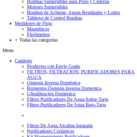
Bombas Sumergibles para Pozo y Cisterna
Motores Sumergibles
Bombas de Achique, Aguas Residuales y Lodos
Tableros de Control Bombas
Medidores de Flujo
Magnéticos
Flujómetros
+
Todas las categorías
Menu
Catálogo
Productos con Envío Gratis
FILTROS, FILTRACION, PURIFICADORES PARA
AGUA
Osmosis Inversa Doméstica
Repuestos Ósmosis Inversa Domestica
Ultrafiltración Doméstica
Filtros Purificadores De Agua Sobre-Tarja
Filtros Purificadores De Agua Bajo-Tarja
Filtros De Agua Alcalina Ionizada
Purificadores Cerámicos
Kit Mantenimiento Purificadores