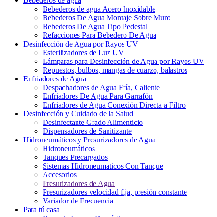
Bebederos de agua
Bebederos de agua Acero Inoxidable
Bebederos De Agua Montaje Sobre Muro
Bebederos De Agua Tipo Pedestal
Refacciones Para Bebedero De Agua
Desinfección de Agua por Rayos UV
Esterilizadores de Luz UV
Lámparas para Desinfección de Agua por Rayos UV
Repuestos, bulbos, mangas de cuarzo, balastros
Enfriadores de Agua
Despachadores de Agua Fría, Caliente
Enfriadores De Agua Para Garrafón
Enfriadores de Agua Conexión Directa a Filtro
Desinfección y Cuidado de la Salud
Desinfectante Grado Alimenticio
Dispensadores de Sanitizante
Hidroneumáticos y Presurizadores de Agua
Hidroneumáticos
Tanques Precargados
Sistemas Hidroneumáticos Con Tanque
Accesorios
Presurizadores de Agua
Presurizadores velocidad fija, presión constante
Variador de Frecuencia
Para tú casa