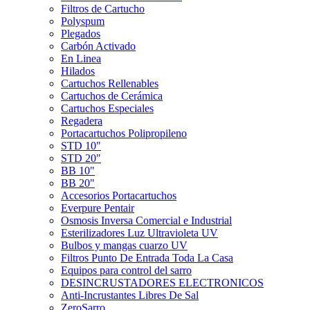
Filtros de Cartucho
Polyspum
Plegados
Carbón Activado
En Linea
Hilados
Cartuchos Rellenables
Cartuchos de Cerámica
Cartuchos Especiales
Regadera
Portacartuchos Polipropileno
STD 10"
STD 20"
BB 10"
BB 20"
Accesorios Portacartuchos
Everpure Pentair
Osmosis Inversa Comercial e Industrial
Esterilizadores Luz Ultravioleta UV
Bulbos y mangas cuarzo UV
Filtros Punto De Entrada Toda La Casa
Equipos para control del sarro
DESINCRUSTADORES ELECTRONICOS
Anti-Incrustantes Libres De Sal
ZeroSarro