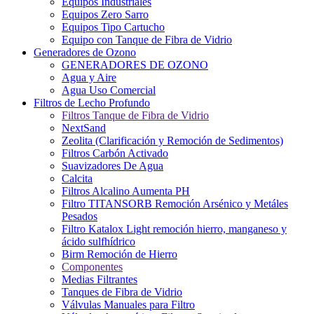
Equipos Industriales
Equipos Zero Sarro
Equipos Tipo Cartucho
Equipo con Tanque de Fibra de Vidrio
Generadores de Ozono
GENERADORES DE OZONO
Agua y Aire
Agua Uso Comercial
Filtros de Lecho Profundo
Filtros Tanque de Fibra de Vidrio
NextSand
Zeolita (Clarificación y Remoción de Sedimentos)
Filtros Carbón Activado
Suavizadores De Agua
Calcita
Filtros Alcalino Aumenta PH
Filtro TITANSORB Remoción Arsénico y Metáles
Pesados
Filtro Katalox Light remoción hierro, manganeso y
ácido sulfhídrico
Birm Remoción de Hierro
Componentes
Medias Filtrantes
Tanques de Fibra de Vidrio
Válvulas Manuales para Filtro