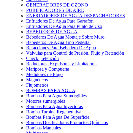
GENERADORES DE OZONO
PURIFICADORES DE AIRE
ENFRIADORES DE AGUA DESPACHADORES
Enfriadores De Agua Para Garrafón
Enfriadores De Agua Para Punto de Uso
BEBEDEROS DE AGUA
Bebederos De Agua Montaje Sobre Muro
Bebederos De Agua Tipo Pedestal
Refacciones Para Bebedero De Agua
Válvulas para Control de Presión, Flujo y Retención
Check | retención
Reductoras, Expulsoras y Limitadoras
Mariposa y Compuerta
Medidores de Flujo
Magnéticos
Flujómetros
BOMBAS PARA AGUA
Bombas Para Agua Sumergibles
Motores sumergibles
Bombas Para Agua Inyectoras
Bomba Turbina Regenerativa
Bombas Para Agua De Superficie
Bombas Dosificadoras Productos Químicos
Bombas Manuales