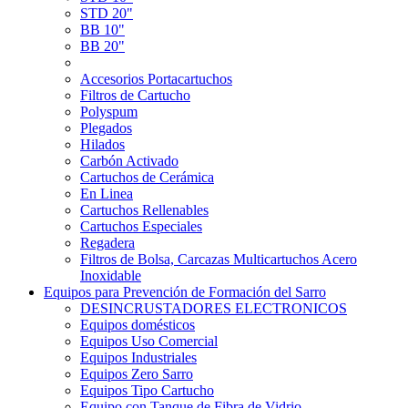
STD 20"
BB 10"
BB 20"
Accesorios Portacartuchos
Filtros de Cartucho
Polyspum
Plegados
Hilados
Carbón Activado
Cartuchos de Cerámica
En Linea
Cartuchos Rellenables
Cartuchos Especiales
Regadera
Filtros de Bolsa, Carcazas Multicartuchos Acero
Inoxidable
Equipos para Prevención de Formación del Sarro
DESINCRUSTADORES ELECTRONICOS
Equipos domésticos
Equipos Uso Comercial
Equipos Industriales
Equipos Zero Sarro
Equipos Tipo Cartucho
Equipo con Tanque de Fibra de Vidrio