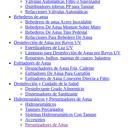
Válvulas Automáticas Filtro o Suavizador
Distribuidores toberas PP para Tanque
Refacciones Válvulas Automáticas
Bebederos de agua
Bebederos de agua Acero Inoxidable
Bebederos De Agua Montaje Sobre Muro
Bebederos De Agua Tipo Pedestal
Refacciones Para Bebedero De Agua
Desinfección de Agua por Rayos UV
Esterilizadores de Luz UV
Lámparas para Desinfección de Agua por Rayos UV
Repuestos, bulbos, mangas de cuarzo, balastros
Enfriadores de Agua
Despachadores de Agua Fría, Caliente
Enfriadores De Agua Para Garrafón
Enfriadores de Agua Conexión Directa a Filtro
Desinfección y Cuidado de la Salud
Desinfectante Grado Alimenticio
Dispensadores de Sanitizante
Hidroneumáticos y Presurizadores de Agua
Hidroneumáticos
Tanques Precargados
Sistemas Hidroneumáticos Con Tanque
Accesorios
Presurizadores de Agua