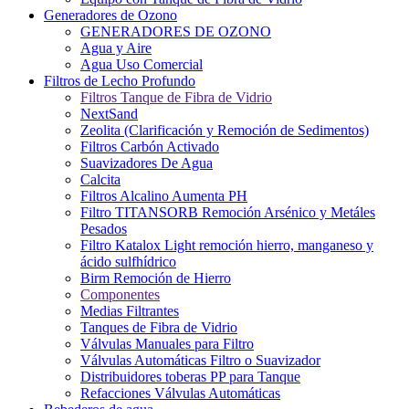
Generadores de Ozono
GENERADORES DE OZONO
Agua y Aire
Agua Uso Comercial
Filtros de Lecho Profundo
Filtros Tanque de Fibra de Vidrio
NextSand
Zeolita (Clarificación y Remoción de Sedimentos)
Filtros Carbón Activado
Suavizadores De Agua
Calcita
Filtros Alcalino Aumenta PH
Filtro TITANSORB Remoción Arsénico y Metáles
Pesados
Filtro Katalox Light remoción hierro, manganeso y
ácido sulfhídrico
Birm Remoción de Hierro
Componentes
Medias Filtrantes
Tanques de Fibra de Vidrio
Válvulas Manuales para Filtro
Válvulas Automáticas Filtro o Suavizador
Distribuidores toberas PP para Tanque
Refacciones Válvulas Automáticas