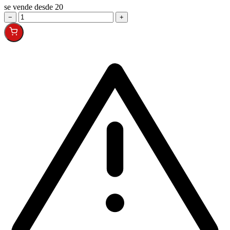
se vende desde 20
−
+