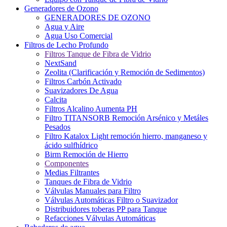
Generadores de Ozono
GENERADORES DE OZONO
Agua y Aire
Agua Uso Comercial
Filtros de Lecho Profundo
Filtros Tanque de Fibra de Vidrio
NextSand
Zeolita (Clarificación y Remoción de Sedimentos)
Filtros Carbón Activado
Suavizadores De Agua
Calcita
Filtros Alcalino Aumenta PH
Filtro TITANSORB Remoción Arsénico y Metáles
Pesados
Filtro Katalox Light remoción hierro, manganeso y
ácido sulfhídrico
Birm Remoción de Hierro
Componentes
Medias Filtrantes
Tanques de Fibra de Vidrio
Válvulas Manuales para Filtro
Válvulas Automáticas Filtro o Suavizador
Distribuidores toberas PP para Tanque
Refacciones Válvulas Automáticas