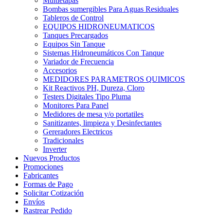
Multietapas
Bombas sumergibles Para Aguas Residuales
Tableros de Control
EQUIPOS HIDRONEUMATICOS
Tanques Precargados
Equipos Sin Tanque
Sistemas Hidroneumáticos Con Tanque
Variador de Frecuencia
Accesorios
MEDIDORES PARAMETROS QUIMICOS
Kit Reactivos PH, Dureza, Cloro
Testers Digitales Tipo Pluma
Monitores Para Panel
Medidores de mesa y/o portatiles
Sanitizantes, limpieza y Desinfectantes
Gereradores Electricos
Tradicionales
Inverter
Nuevos Productos
Promociones
Fabricantes
Formas de Pago
Solicitar Cotización
Envíos
Rastrear Pedido