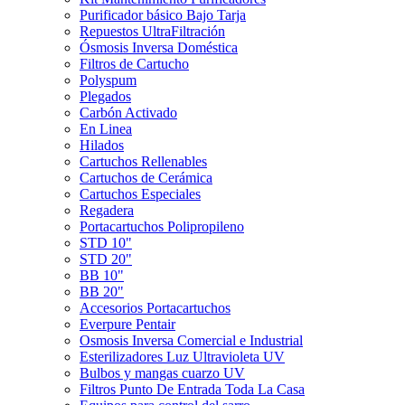
Purificador básico Bajo Tarja
Repuestos UltraFiltración
Ósmosis Inversa Doméstica
Filtros de Cartucho
Polyspum
Plegados
Carbón Activado
En Linea
Hilados
Cartuchos Rellenables
Cartuchos de Cerámica
Cartuchos Especiales
Regadera
Portacartuchos Polipropileno
STD 10"
STD 20"
BB 10"
BB 20"
Accesorios Portacartuchos
Everpure Pentair
Osmosis Inversa Comercial e Industrial
Esterilizadores Luz Ultravioleta UV
Bulbos y mangas cuarzo UV
Filtros Punto De Entrada Toda La Casa