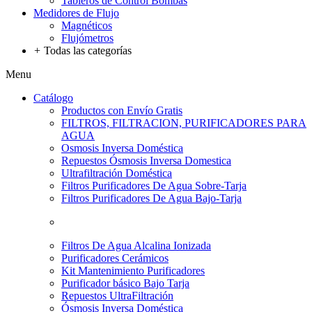
Tableros de Control Bombas
Medidores de Flujo
Magnéticos
Flujómetros
+
Todas las categorías
Menu
Catálogo
Productos con Envío Gratis
FILTROS, FILTRACION, PURIFICADORES PARA
AGUA
Osmosis Inversa Doméstica
Repuestos Ósmosis Inversa Domestica
Ultrafiltración Doméstica
Filtros Purificadores De Agua Sobre-Tarja
Filtros Purificadores De Agua Bajo-Tarja
Filtros De Agua Alcalina Ionizada
Purificadores Cerámicos
Kit Mantenimiento Purificadores
Purificador básico Bajo Tarja
Repuestos UltraFiltración
Ósmosis Inversa Doméstica