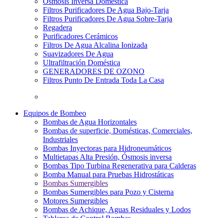
Osmosis Inversa Doméstica
Filtros Purificadores De Agua Bajo-Tarja
Filtros Purificadores De Agua Sobre-Tarja
Regadera
Purificadores Cerámicos
Filtros De Agua Alcalina Ionizada
Suavizadores De Agua
Ultrafiltración Doméstica
GENERADORES DE OZONO
Filtros Punto De Entrada Toda La Casa
Equipos de Bombeo
Bombas de Agua Horizontales
Bombas de superficie, Domésticas, Comerciales,
Industriales
Bombas Inyectoras para Hidroneumáticos
Multietapas Alta Presión, Ósmosis inversa
Bombas Tipo Turbina Regenerativa para Calderas
Bomba Manual para Pruebas Hidrostáticas
Bombas Sumergibles
Bombas Sumergibles para Pozo y Cisterna
Motores Sumergibles
Bombas de Achique, Aguas Residuales y Lodos