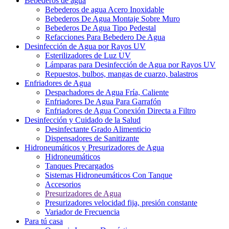
Bebederos de agua
Bebederos de agua Acero Inoxidable
Bebederos De Agua Montaje Sobre Muro
Bebederos De Agua Tipo Pedestal
Refacciones Para Bebedero De Agua
Desinfección de Agua por Rayos UV
Esterilizadores de Luz UV
Lámparas para Desinfección de Agua por Rayos UV
Repuestos, bulbos, mangas de cuarzo, balastros
Enfriadores de Agua
Despachadores de Agua Fría, Caliente
Enfriadores De Agua Para Garrafón
Enfriadores de Agua Conexión Directa a Filtro
Desinfección y Cuidado de la Salud
Desinfectante Grado Alimenticio
Dispensadores de Sanitizante
Hidroneumáticos y Presurizadores de Agua
Hidroneumáticos
Tanques Precargados
Sistemas Hidroneumáticos Con Tanque
Accesorios
Presurizadores de Agua
Presurizadores velocidad fija, presión constante
Variador de Frecuencia
Para tú casa