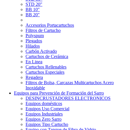
STD 20"
BB 10"
BB 20"
Accesorios Portacartuchos
Filtros de Cartucho
Polyspum
Plegados
Hilados
Carbón Activado
Cartuchos de Cerámica
En Linea
Cartuchos Rellenables
Cartuchos Especiales
Regadera
Filtros de Bolsa, Carcazas Multicartuchos Acero
Inoxidable
Equipos para Prevención de Formación del Sarro
DESINCRUSTADORES ELECTRONICOS
Equipos domésticos
Equipos Uso Comercial
Equipos Industriales
Equipos Zero Sarro
Equipos Tipo Cartucho
Equipo con Tanque de Fibra de Vidrio