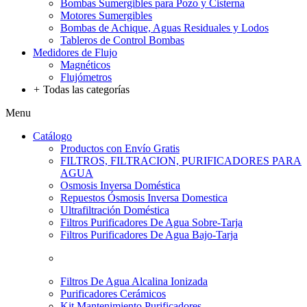
Bombas Sumergibles para Pozo y Cisterna
Motores Sumergibles
Bombas de Achique, Aguas Residuales y Lodos
Tableros de Control Bombas
Medidores de Flujo
Magnéticos
Flujómetros
+
Todas las categorías
Menu
Catálogo
Productos con Envío Gratis
FILTROS, FILTRACION, PURIFICADORES PARA
AGUA
Osmosis Inversa Doméstica
Repuestos Ósmosis Inversa Domestica
Ultrafiltración Doméstica
Filtros Purificadores De Agua Sobre-Tarja
Filtros Purificadores De Agua Bajo-Tarja
Filtros De Agua Alcalina Ionizada
Purificadores Cerámicos
Kit Mantenimiento Purificadores