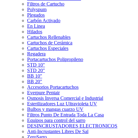
Filtros de Cartucho
Polyspum
Plegados
Carbón Activado
En Linea
Hilados
Cartuchos Rellenables
Cartuchos de Cerámica
Cartuchos Especiales
Regadera
Portacartuchos Polipropileno
STD 10"
STD 20"
BB 10"
BB 20"
Accesorios Portacartuchos
Everpure Pentair
Osmosis Inversa Comercial e Industrial
Esterilizadores Luz Ultravioleta UV
Bulbos y mangas cuarzo UV
Filtros Punto De Entrada Toda La Casa
Equipos para control del sarro
DESINCRUSTADORES ELECTRONICOS
Anti-Incrustantes Libres De Sal
ZeroSarro