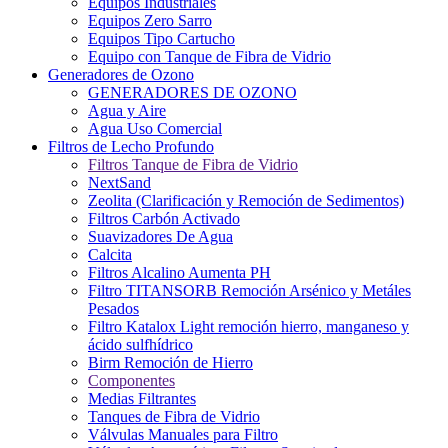
Equipos Industriales
Equipos Zero Sarro
Equipos Tipo Cartucho
Equipo con Tanque de Fibra de Vidrio
Generadores de Ozono
GENERADORES DE OZONO
Agua y Aire
Agua Uso Comercial
Filtros de Lecho Profundo
Filtros Tanque de Fibra de Vidrio
NextSand
Zeolita (Clarificación y Remoción de Sedimentos)
Filtros Carbón Activado
Suavizadores De Agua
Calcita
Filtros Alcalino Aumenta PH
Filtro TITANSORB Remoción Arsénico y Metáles
Pesados
Filtro Katalox Light remoción hierro, manganeso y
ácido sulfhídrico
Birm Remoción de Hierro
Componentes
Medias Filtrantes
Tanques de Fibra de Vidrio
Válvulas Manuales para Filtro