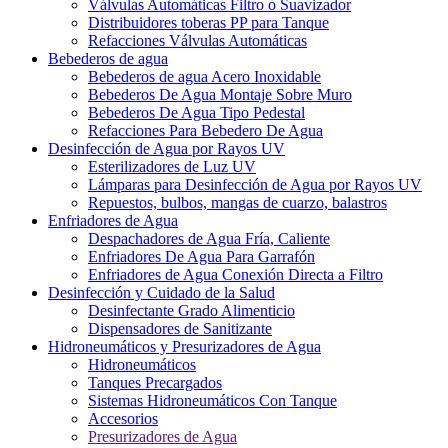
Válvulas Automáticas Filtro o Suavizador
Distribuidores toberas PP para Tanque
Refacciones Válvulas Automáticas
Bebederos de agua
Bebederos de agua Acero Inoxidable
Bebederos De Agua Montaje Sobre Muro
Bebederos De Agua Tipo Pedestal
Refacciones Para Bebedero De Agua
Desinfección de Agua por Rayos UV
Esterilizadores de Luz UV
Lámparas para Desinfección de Agua por Rayos UV
Repuestos, bulbos, mangas de cuarzo, balastros
Enfriadores de Agua
Despachadores de Agua Fría, Caliente
Enfriadores De Agua Para Garrafón
Enfriadores de Agua Conexión Directa a Filtro
Desinfección y Cuidado de la Salud
Desinfectante Grado Alimenticio
Dispensadores de Sanitizante
Hidroneumáticos y Presurizadores de Agua
Hidroneumáticos
Tanques Precargados
Sistemas Hidroneumáticos Con Tanque
Accesorios
Presurizadores de Agua