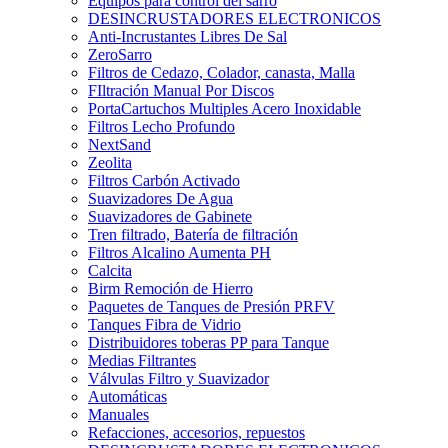
Equipos para control del sarro
DESINCRUSTADORES ELECTRONICOS
Anti-Incrustantes Libres De Sal
ZeroSarro
Filtros de Cedazo, Colador, canasta, Malla
FIltración Manual Por Discos
PortaCartuchos Multiples Acero Inoxidable
Filtros Lecho Profundo
NextSand
Zeolita
Filtros Carbón Activado
Suavizadores De Agua
Suavizadores de Gabinete
Tren filtrado, Batería de filtración
Filtros Alcalino Aumenta PH
Calcita
Birm Remoción de Hierro
Paquetes de Tanques de Presión PRFV
Tanques Fibra de Vidrio
Distribuidores toberas PP para Tanque
Medias Filtrantes
Válvulas Filtro y Suavizador
Automáticas
Manuales
Refacciones, accesorios, repuestos