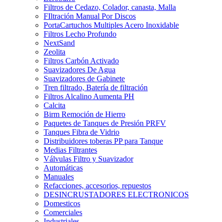
Filtros de Cedazo, Colador, canasta, Malla
FIltración Manual Por Discos
PortaCartuchos Multiples Acero Inoxidable
Filtros Lecho Profundo
NextSand
Zeolita
Filtros Carbón Activado
Suavizadores De Agua
Suavizadores de Gabinete
Tren filtrado, Batería de filtración
Filtros Alcalino Aumenta PH
Calcita
Birm Remoción de Hierro
Paquetes de Tanques de Presión PRFV
Tanques Fibra de Vidrio
Distribuidores toberas PP para Tanque
Medias Filtrantes
Válvulas Filtro y Suavizador
Automáticas
Manuales
Refacciones, accesorios, repuestos
DESINCRUSTADORES ELECTRONICOS
Domesticos
Comerciales
Industriales