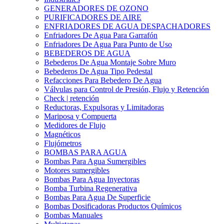
GENERADORES DE OZONO
PURIFICADORES DE AIRE
ENFRIADORES DE AGUA DESPACHADORES
Enfriadores De Agua Para Garrafón
Enfriadores De Agua Para Punto de Uso
BEBEDEROS DE AGUA
Bebederos De Agua Montaje Sobre Muro
Bebederos De Agua Tipo Pedestal
Refacciones Para Bebedero De Agua
Válvulas para Control de Presión, Flujo y Retención
Check | retención
Reductoras, Expulsoras y Limitadoras
Mariposa y Compuerta
Medidores de Flujo
Magnéticos
Flujómetros
BOMBAS PARA AGUA
Bombas Para Agua Sumergibles
Motores sumergibles
Bombas Para Agua Inyectoras
Bomba Turbina Regenerativa
Bombas Para Agua De Superficie
Bombas Dosificadoras Productos Químicos
Bombas Manuales