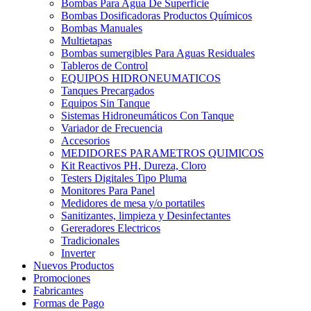
Bombas Para Agua De Superficie
Bombas Dosificadoras Productos Químicos
Bombas Manuales
Multietapas
Bombas sumergibles Para Aguas Residuales
Tableros de Control
EQUIPOS HIDRONEUMATICOS
Tanques Precargados
Equipos Sin Tanque
Sistemas Hidroneumáticos Con Tanque
Variador de Frecuencia
Accesorios
MEDIDORES PARAMETROS QUIMICOS
Kit Reactivos PH, Dureza, Cloro
Testers Digitales Tipo Pluma
Monitores Para Panel
Medidores de mesa y/o portatiles
Sanitizantes, limpieza y Desinfectantes
Gereradores Electricos
Tradicionales
Inverter
Nuevos Productos
Promociones
Fabricantes
Formas de Pago