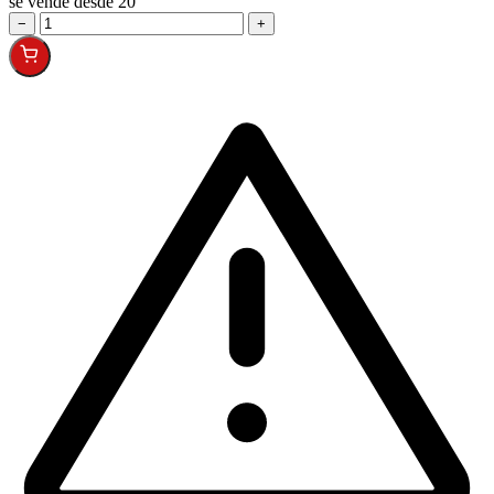
se vende desde 20
−
+