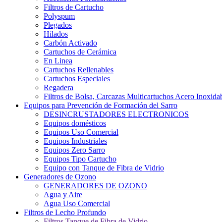
Filtros de Cartucho
Polyspum
Plegados
Hilados
Carbón Activado
Cartuchos de Cerámica
En Linea
Cartuchos Rellenables
Cartuchos Especiales
Regadera
Filtros de Bolsa, Carcazas Multicartuchos Acero Inoxida
Equipos para Prevención de Formación del Sarro
DESINCRUSTADORES ELECTRONICOS
Equipos domésticos
Equipos Uso Comercial
Equipos Industriales
Equipos Zero Sarro
Equipos Tipo Cartucho
Equipo con Tanque de Fibra de Vidrio
Generadores de Ozono
GENERADORES DE OZONO
Agua y Aire
Agua Uso Comercial
Filtros de Lecho Profundo
Filtros Tanque de Fibra de Vidrio