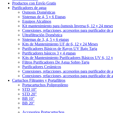
Productos con Envío Gratis
Purificadores de agua
Osmosis Domésticas
Sistemas de 4, 5 y 6 Etapas
Equipos Alcalinos
Kit mantenimiento para ósmosis Inversa 6, 12 y 24 mese
Conexiones, refacciones, accesorios para purificador de 
Ultrafiltración Doméstica
Sistemas de 3, 4, 5 y 6 etapas
Kits de Mantenimiento UF de 6, 12 y 24 Meses
Purificadores Básicos de Rayos UV Bajo Tarja
Purificadores básicos 3 y 4 etapas
Kits de Mantenimiento Purificadores Básicos UV 6, 12 
Filtros Purificadores De Agua Sobre-Tarja
Purificadores Cerámicos
Conexiones, refacciones, accesorios para purificador de 
Conexiones, refacciones, accesorios para purificador de 
Cartuchos Filtrantes y Portafiltros
Portacartuchos Polipropileno
STD 10"
STD 20"
BB 10"
BB 20"
Accesorios Portacartuchos