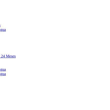
s
agua
y 24 Meses
agua
agua