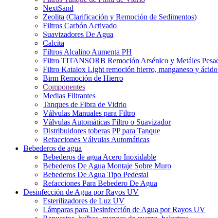
NextSand
Zeolita (Clarificación y Remoción de Sedimentos)
Filtros Carbón Activado
Suavizadores De Agua
Calcita
Filtros Alcalino Aumenta PH
Filtro TITANSORB Remoción Arsénico y Metáles Pesa
Filtro Katalox Light remoción hierro, manganeso y ácido 
Birm Remoción de Hierro
Componentes
Medias Filtrantes
Tanques de Fibra de Vidrio
Válvulas Manuales para Filtro
Válvulas Automáticas Filtro o Suavizador
Distribuidores toberas PP para Tanque
Refacciones Válvulas Automáticas
Bebederos de agua
Bebederos de agua Acero Inoxidable
Bebederos De Agua Montaje Sobre Muro
Bebederos De Agua Tipo Pedestal
Refacciones Para Bebedero De Agua
Desinfección de Agua por Rayos UV
Esterilizadores de Luz UV
Lámparas para Desinfección de Agua por Rayos UV