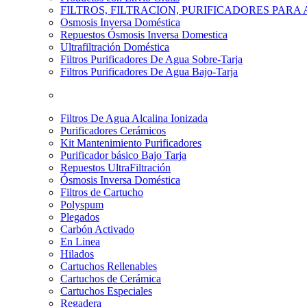
FILTROS, FILTRACION, PURIFICADORES PARA
Osmosis Inversa Doméstica
Repuestos Ósmosis Inversa Domestica
Ultrafiltración Doméstica
Filtros Purificadores De Agua Sobre-Tarja
Filtros Purificadores De Agua Bajo-Tarja
Filtros De Agua Alcalina Ionizada
Purificadores Cerámicos
Kit Mantenimiento Purificadores
Purificador básico Bajo Tarja
Repuestos UltraFiltración
Ósmosis Inversa Doméstica
Filtros de Cartucho
Polyspum
Plegados
Carbón Activado
En Linea
Hilados
Cartuchos Rellenables
Cartuchos de Cerámica
Cartuchos Especiales
Regadera