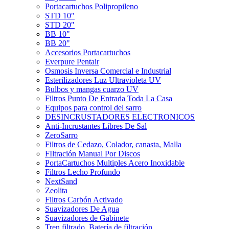
Portacartuchos Polipropileno
STD 10"
STD 20"
BB 10"
BB 20"
Accesorios Portacartuchos
Everpure Pentair
Osmosis Inversa Comercial e Industrial
Esterilizadores Luz Ultravioleta UV
Bulbos y mangas cuarzo UV
Filtros Punto De Entrada Toda La Casa
Equipos para control del sarro
DESINCRUSTADORES ELECTRONICOS
Anti-Incrustantes Libres De Sal
ZeroSarro
Filtros de Cedazo, Colador, canasta, Malla
FIltración Manual Por Discos
PortaCartuchos Multiples Acero Inoxidable
Filtros Lecho Profundo
NextSand
Zeolita
Filtros Carbón Activado
Suavizadores De Agua
Suavizadores de Gabinete
Tren filtrado, Batería de filtración