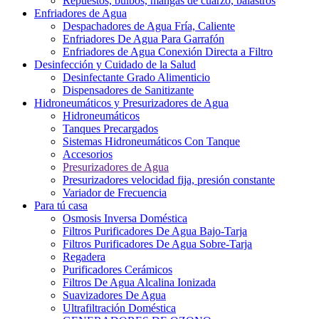
Repuestos, bulbos, mangas de cuarzo, balastros
Enfriadores de Agua
Despachadores de Agua Fría, Caliente
Enfriadores De Agua Para Garrafón
Enfriadores de Agua Conexión Directa a Filtro
Desinfección y Cuidado de la Salud
Desinfectante Grado Alimenticio
Dispensadores de Sanitizante
Hidroneumáticos y Presurizadores de Agua
Hidroneumáticos
Tanques Precargados
Sistemas Hidroneumáticos Con Tanque
Accesorios
Presurizadores de Agua
Presurizadores velocidad fija, presión constante
Variador de Frecuencia
Para tú casa
Osmosis Inversa Doméstica
Filtros Purificadores De Agua Bajo-Tarja
Filtros Purificadores De Agua Sobre-Tarja
Regadera
Purificadores Cerámicos
Filtros De Agua Alcalina Ionizada
Suavizadores De Agua
Ultrafiltración Doméstica