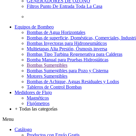
GENERADORES DE OZONO
Filtros Punto De Entrada Toda La Casa
Equipos de Bombeo
Bombas de Agua Horizontales
Bombas de superficie, Domésticas, Comerciales, Industri
Bombas Inyectoras para Hidroneumáticos
Multietapas Alta Presión, Ósmosis inversa
Bombas Tipo Turbina Regenerativa para Calderas
Bomba Manual para Pruebas Hidrostáticas
Bombas Sumergibles
Bombas Sumergibles para Pozo y Cisterna
Motores Sumergibles
Bombas de Achique, Aguas Residuales y Lodos
Tableros de Control Bombas
Medidores de Flujo
Magnéticos
Flujómetros
+
Todas las categorías
Menu
Catálogo
Productos con Envío Gratis