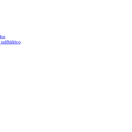
dos
sulfhídrico