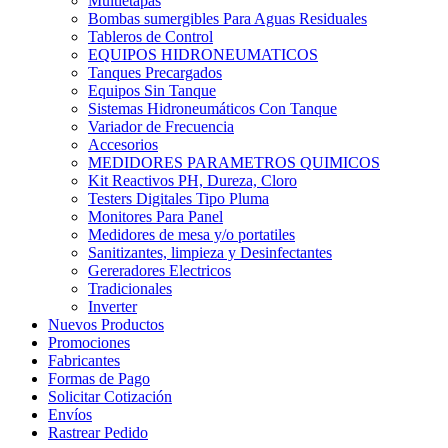
Multietapas
Bombas sumergibles Para Aguas Residuales
Tableros de Control
EQUIPOS HIDRONEUMATICOS
Tanques Precargados
Equipos Sin Tanque
Sistemas Hidroneumáticos Con Tanque
Variador de Frecuencia
Accesorios
MEDIDORES PARAMETROS QUIMICOS
Kit Reactivos PH, Dureza, Cloro
Testers Digitales Tipo Pluma
Monitores Para Panel
Medidores de mesa y/o portatiles
Sanitizantes, limpieza y Desinfectantes
Gereradores Electricos
Tradicionales
Inverter
Nuevos Productos
Promociones
Fabricantes
Formas de Pago
Solicitar Cotización
Envíos
Rastrear Pedido