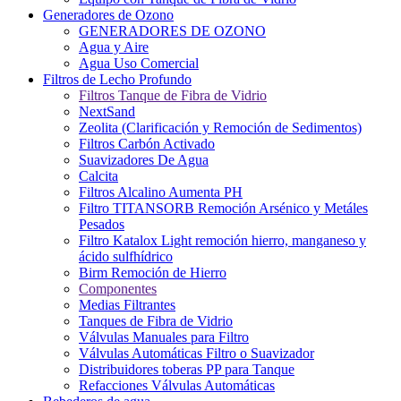
Generadores de Ozono
GENERADORES DE OZONO
Agua y Aire
Agua Uso Comercial
Filtros de Lecho Profundo
Filtros Tanque de Fibra de Vidrio
NextSand
Zeolita (Clarificación y Remoción de Sedimentos)
Filtros Carbón Activado
Suavizadores De Agua
Calcita
Filtros Alcalino Aumenta PH
Filtro TITANSORB Remoción Arsénico y Metáles
Pesados
Filtro Katalox Light remoción hierro, manganeso y
ácido sulfhídrico
Birm Remoción de Hierro
Componentes
Medias Filtrantes
Tanques de Fibra de Vidrio
Válvulas Manuales para Filtro
Válvulas Automáticas Filtro o Suavizador
Distribuidores toberas PP para Tanque
Refacciones Válvulas Automáticas