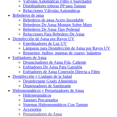
Válvulas Automáticas Filtro o Suavizador
Distribuidores toberas PP para Tanque
Refacciones Válvulas Automáticas
Bebederos de agua
Bebederos de agua Acero Inoxidable
Bebederos De Agua Montaje Sobre Muro
Bebederos De Agua Tipo Pedestal
Refacciones Para Bebedero De Agua
Desinfección de Agua por Rayos UV
Esterilizadores de Luz UV
Lámparas para Desinfección de Agua por Rayos UV
Repuestos, bulbos, mangas de cuarzo, balastros
Enfriadores de Agua
Despachadores de Agua Fría, Caliente
Enfriadores De Agua Para Garrafón
Enfriadores de Agua Conexión Directa a Filtro
Desinfección y Cuidado de la Salud
Desinfectante Grado Alimenticio
Dispensadores de Sanitizante
Hidroneumáticos y Presurizadores de Agua
Hidroneumáticos
Tanques Precargados
Sistemas Hidroneumáticos Con Tanque
Accesorios
Presurizadores de Agua