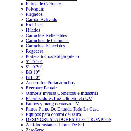
Filtros de Cartucho
Polyspum
Plegados
Carbón Activado
En Linea
Hilados
Cartuchos Rellenables
Cartuchos de Cerámica
Cartuchos Especiales
Regadera
Portacartuchos Polipropileno
STD 10"
STD 20"
BB 10"
BB 20"
Accesorios Portacartuchos
Everpure Pentair
Osmosis Inversa Comercial e Industrial
Esterilizadores Luz Ultravioleta UV
Bulbos y mangas cuarzo UV
Filtros Punto De Entrada Toda La Casa
Equipos para control del sarro
DESINCRUSTADORES ELECTRONICOS
Anti-Incrustantes Libres De Sal
ZeroSarro