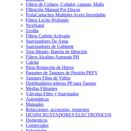
Filtros de Cedazo, Colador, canasta, Malla
FIltración Manual Por Discos
PortaCartuchos Multiples Acero Inoxidable
Filtros Lecho Profundo
NextSand
Zeolita
Filtros Carbón Activado
Suavizadores De Agua
Suavizadores de Gabinete
Tren filtrado, Batería de filtración
Filtros Alcalino Aumenta PH
Calcita
Birm Remoción de Hierro
Paquetes de Tanques de Presión PRFV
Tanques Fibra de Vidrio
Distribuidores toberas PP para Tanque
Medias Filtrantes
Válvulas Filtro y Suavizador
Automáticas
Manuales
Refacciones, accesorios, repuestos
DESINCRUSTADORES ELECTRONICOS
Domesticos
Comerciales
Industriales