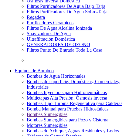
Osmosis Inversa Doméstica
Filtros Purificadores De Agua Bajo-Tarja
Filtros Purificadores De Agua Sobre-Tarja
Regadera
Purificadores Cerámicos
Filtros De Agua Alcalina Ionizada
Suavizadores De Agua
Ultrafiltración Doméstica
GENERADORES DE OZONO
Filtros Punto De Entrada Toda La Casa
Equipos de Bombeo
Bombas de Agua Horizontales
Bombas de superficie, Domésticas, Comerciales,
Industriales
Bombas Inyectoras para Hidroneumáticos
Multietapas Alta Presión, Ósmosis inversa
Bombas Tipo Turbina Regenerativa para Calderas
Bomba Manual para Pruebas Hidrostáticas
Bombas Sumergibles
Bombas Sumergibles para Pozo y Cisterna
Motores Sumergibles
Bombas de Achique, Aguas Residuales y Lodos