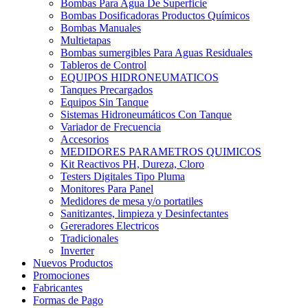
Bombas Para Agua De Superficie
Bombas Dosificadoras Productos Químicos
Bombas Manuales
Multietapas
Bombas sumergibles Para Aguas Residuales
Tableros de Control
EQUIPOS HIDRONEUMATICOS
Tanques Precargados
Equipos Sin Tanque
Sistemas Hidroneumáticos Con Tanque
Variador de Frecuencia
Accesorios
MEDIDORES PARAMETROS QUIMICOS
Kit Reactivos PH, Dureza, Cloro
Testers Digitales Tipo Pluma
Monitores Para Panel
Medidores de mesa y/o portatiles
Sanitizantes, limpieza y Desinfectantes
Gereradores Electricos
Tradicionales
Inverter
Nuevos Productos
Promociones
Fabricantes
Formas de Pago