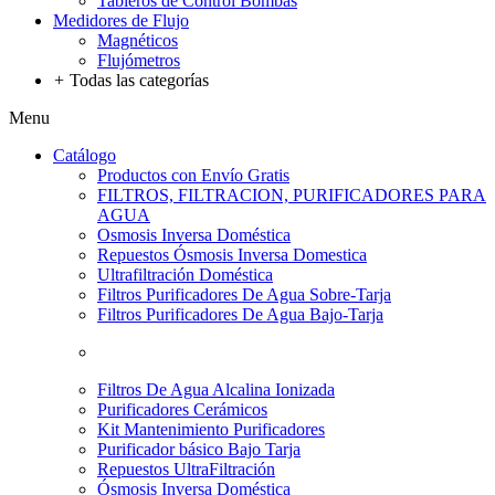
Tableros de Control Bombas
Medidores de Flujo
Magnéticos
Flujómetros
+
Todas las categorías
Menu
Catálogo
Productos con Envío Gratis
FILTROS, FILTRACION, PURIFICADORES PARA
AGUA
Osmosis Inversa Doméstica
Repuestos Ósmosis Inversa Domestica
Ultrafiltración Doméstica
Filtros Purificadores De Agua Sobre-Tarja
Filtros Purificadores De Agua Bajo-Tarja
Filtros De Agua Alcalina Ionizada
Purificadores Cerámicos
Kit Mantenimiento Purificadores
Purificador básico Bajo Tarja
Repuestos UltraFiltración
Ósmosis Inversa Doméstica