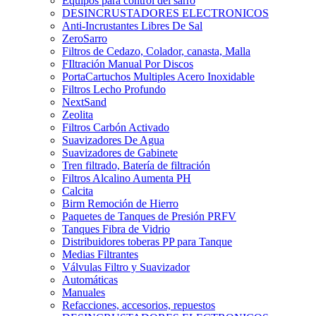
Equipos para control del sarro
DESINCRUSTADORES ELECTRONICOS
Anti-Incrustantes Libres De Sal
ZeroSarro
Filtros de Cedazo, Colador, canasta, Malla
FIltración Manual Por Discos
PortaCartuchos Multiples Acero Inoxidable
Filtros Lecho Profundo
NextSand
Zeolita
Filtros Carbón Activado
Suavizadores De Agua
Suavizadores de Gabinete
Tren filtrado, Batería de filtración
Filtros Alcalino Aumenta PH
Calcita
Birm Remoción de Hierro
Paquetes de Tanques de Presión PRFV
Tanques Fibra de Vidrio
Distribuidores toberas PP para Tanque
Medias Filtrantes
Válvulas Filtro y Suavizador
Automáticas
Manuales
Refacciones, accesorios, repuestos