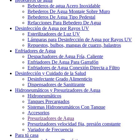
Bebederos de agua
Bebederos de agua Acero Inoxidable
Bebederos De Agua Montaje Sobre Muro
Bebederos De Agua Tipo Pedestal
Refacciones Para Bebedero De Agua
Desinfección de Agua por Rayos UV
Esterilizadores de Luz UV
Lámparas para Desinfección de Agua por Rayos UV
Repuestos, bulbos, mangas de cuarzo, balastros
Enfriadores de Agua
Despachadores de Agua Fría, Caliente
Enfriadores De Agua Para Garrafón
Enfriadores de Agua Conexión Directa a Filtro
Desinfección y Cuidado de la Salud
Desinfectante Grado Alimenticio
Dispensadores de Sanitizante
Hidroneumáticos y Presurizadores de Agua
Hidroneumáticos
Tanques Precargados
Sistemas Hidroneumáticos Con Tanque
Accesorios
Presurizadores de Agua
Presurizadores velocidad fija, presión constante
Variador de Frecuencia
Para tú casa