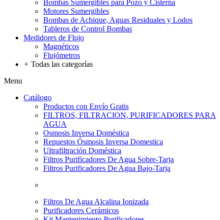
Bombas Sumergibles para Pozo y Cisterna
Motores Sumergibles
Bombas de Achique, Aguas Residuales y Lodos
Tableros de Control Bombas
Medidores de Flujo
Magnéticos
Flujómetros
+
Todas las categorías
Menu
Catálogo
Productos con Envío Gratis
FILTROS, FILTRACION, PURIFICADORES PARA
AGUA
Osmosis Inversa Doméstica
Repuestos Ósmosis Inversa Domestica
Ultrafiltración Doméstica
Filtros Purificadores De Agua Sobre-Tarja
Filtros Purificadores De Agua Bajo-Tarja
Filtros De Agua Alcalina Ionizada
Purificadores Cerámicos
Kit Mantenimiento Purificadores