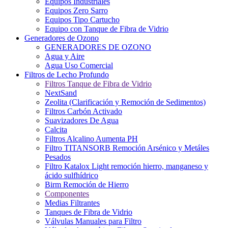
Equipos Industriales
Equipos Zero Sarro
Equipos Tipo Cartucho
Equipo con Tanque de Fibra de Vidrio
Generadores de Ozono
GENERADORES DE OZONO
Agua y Aire
Agua Uso Comercial
Filtros de Lecho Profundo
Filtros Tanque de Fibra de Vidrio
NextSand
Zeolita (Clarificación y Remoción de Sedimentos)
Filtros Carbón Activado
Suavizadores De Agua
Calcita
Filtros Alcalino Aumenta PH
Filtro TITANSORB Remoción Arsénico y Metáles
Pesados
Filtro Katalox Light remoción hierro, manganeso y
ácido sulfhídrico
Birm Remoción de Hierro
Componentes
Medias Filtrantes
Tanques de Fibra de Vidrio
Válvulas Manuales para Filtro