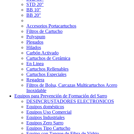
STD 20"
BB 10"
BB 20"
Accesorios Portacartuchos
Filtros de Cartucho
Polyspum
Plegados
Hilados
Carbón Activado
Cartuchos de Cerámica
En Linea
Cartuchos Rellenables
Cartuchos Especiales
Regadera
Filtros de Bolsa, Carcazas Multicartuchos Acero
Inoxidable
Equipos para Prevención de Formación del Sarro
DESINCRUSTADORES ELECTRONICOS
Equipos domésticos
Equipos Uso Comercial
Equipos Industriales
Equipos Zero Sarro
Equipos Tipo Cartucho
Equipo con Tanque de Fibra de Vidrio