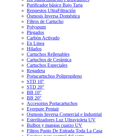
Purificador básico Bajo Tarja
Repuestos UltraFiltración
Ósmosis Inversa Doméstica
Filtros de Cartucho
Polyspum
Plegados
Carbón Activado
En Linea
Hilados
Cartuchos Rellenables
Cartuchos de Cerámica
Cartuchos Especiales
Regadera
Portacartuchos Polipropileno
STD 10"
STD 20"
BB 10"
BB 20"
Accesorios Portacartuchos
Everpure Pentair
Osmosis Inversa Comercial e Industrial
Esterilizadores Luz Ultravioleta UV
Bulbos y mangas cuarzo UV
Filtros Punto De Entrada Toda La Casa