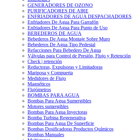
GENERADORES DE OZONO
PURIFICADORES DE AIRE
ENFRIADORES DE AGUA DESPACHADORES
Enfriadores De Agua Para Garrafón
Enfriadores De Agua Para Punto de Uso
BEBEDEROS DE AGUA
Bebederos De Agua Montaje Sobre Muro
Bebederos De Agua Tipo Pedestal
Refacciones Para Bebedero De Agua
Válvulas para Control de Presión, Flujo y Retención
Check | retención
Reductoras, Expulsoras y Limitadoras
Mariposa y Compuerta
Medidores de Flujo
Magnéticos
Flujómetros
BOMBAS PARA AGUA
Bombas Para Agua Sumergibles
Motores sumergibles
Bombas Para Agua Inyectoras
Bomba Turbina Regenerativa
Bombas Para Agua De Superficie
Bombas Dosificadoras Productos Químicos
Bombas Manuales