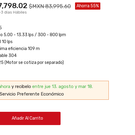
,798.02
$MXN 83,995.60
Ahorra 55%
-3 días Hábiles
5
jo 5.00 - 13.33 lps / 300 - 800 lpm
 10 lps
ima eficiencia 109 m
dable 304
5 (Motor se cotiza por separado)
ahora
y recibelo
entre jue 13. agosto y mar 18.
Servicio Preferente Económico
Añadir Al Carrito