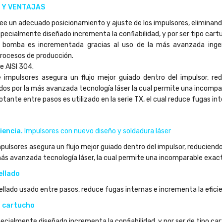
 Flo®
 Y VENTAJAS
-
vee un adecuado posicionamiento y ajuste de los impulsores, eliminand
UX1
especialmente diseñado incrementa la confiabilidad, y por ser tipo ca
la bomba es incrementada gracias al uso de la más avanzada ingenie
rocesos de producción.
inione(s)
e AISI 304.
as:
 impulsores asegura un flujo mejor guiado dentro del impulsor, redu
 Flo®
dos por la más avanzada tecnología láser la cual permite una incompa
N 8,008.92
$MXN 18,202.08
 flotante entre pasos es utilizado en la serie TX, el cual reduce fugas 
ende
e 1
iencia.
Impulsores con nuevo diseño y soldadura láser
a(s)
pulsores asegura un flujo mejor guiado dentro del impulsor, reduciendo 
+
más avanzada tecnología láser, la cual permite una incomparable exact
ñadir
ellado
al
arrito
 sellado usado entre pasos, reduce fugas internas e incrementa la efici
o cartucho
pecialmente diseñado incrementa la confiabilidad, y por ser de tipo c