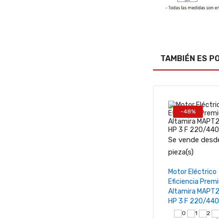
al
rrito
TAMBIÉN ES P
-48%
Se vende desde
−
pieza(s)
Añadir al ca
Motor Eléctrico
Eficiencia Prem
Altamira MAPT
HP 3 F 220/440