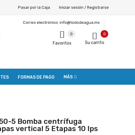
Pasar por la Caja
Iniciar sesión / Registrarse
Correo electrónico:
info@tododeagua.mx
0
0
Su carrito
Favoritos
MÁS
NTES
FORMAS DE PAGO
50-5 Bomba centrífuga
pas vertical 5 Etapas 10 lps