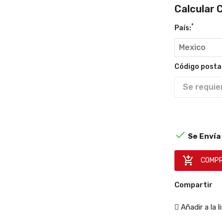
Calcular 
*
País:
Código postal
izador
rbón

Se Envía 
vado
-34
SMART

COMPR
ño
pacto
Compartir
Añadir a la 
inione(s)