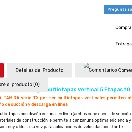
as:
Smart
Pregunta so
N 14,554.64
$MXN 26,462.99
ende
Compra 
e 1
a(s)
Entrega 
+
ñadir
al
arrito
Detalles del Producto
Comen
re el producto
(0)
mba centrífuga multietapas vertical 5 Etapas 10 
TAMIRA serie TX por ser multietapas verticales permiten aho
ema
ño de succión y descarga en línea
smosis
rsa
tietapas con diseño vertical en línea (ambas conexiones de succión y
 GPD
teriales de construcción le permite alcanzar una óptima eficiencia y la
 son muy útiles a su vez para aplicaciones de velocidad constante.
inuo