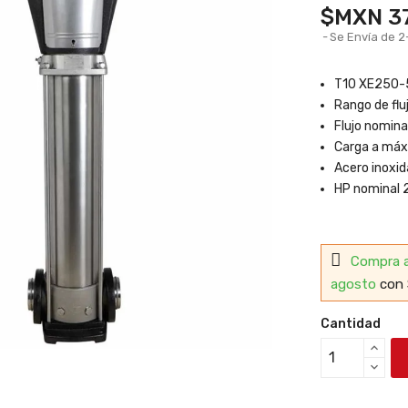
$MXN 37
Se Envía de 2
T10 XE250-
Rango de flu
Flujo nominal
Carga a máx
Acero inoxi
HP nominal 2
Compra 
agosto
con 
Cantidad