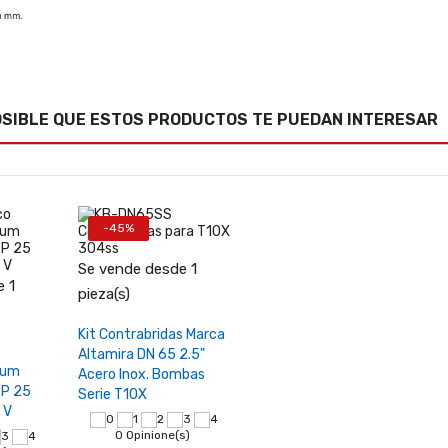
OSIBLE QUE ESTOS PRODUCTOS TE PUEDAN INTERESAR
-45%
Se vende desde 1
 1
−
+
pieza(s)
+
Añadir al carrito
Kit Contrabridas Marca
rrito
Altamira DN 65 2.5"
ium
Acero Inox. Bombas
2P 25
Serie T10X
 V
0 Opinione(s)