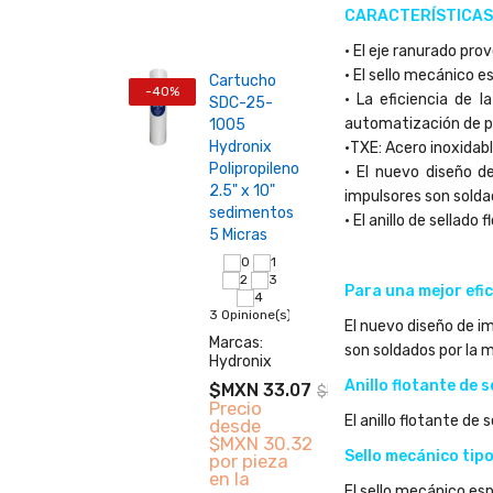
Aqua
CARACTERÍSTICAS
CRO
• El eje ranurado pro
400
• El sello mecánico 
ctor
Cartucho
-40%
• La eficiencia de 
a
SDC-25-
automatización de p
o
1005
38 Op
 NPTF
Hydronix
•TXE: Acero inoxidabl
Marc
"
Polipropileno
• El nuevo diseño de
Aqua
g
2.5" x 10"
impulsores son solda
sedimentos
$MX
• El anillo de sellado
5 Micras
Se v
ione(s)
desd
Para una mejor efic
s:
piez
3 Opinione(s)
El nuevo diseño de im
t
Marcas:
−
son soldados por la 
Hydronix
 127.92
A
io
Anillo flotante de s
$MXN 33.07
$MXN 55.12
de
c
Precio
N 70.36
El anillo flotante de
desde
pieza
$MXN 30.32
a
Sello mecánico tip
por pieza
pra
en la
00 o
El sello mecánico es