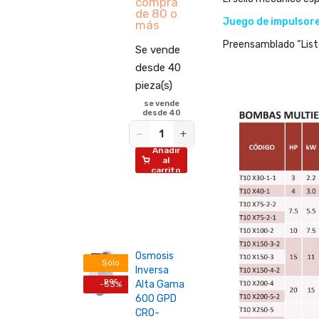
compra
de 80 o
Juego de impulsores
más
ende
Preensamblado “Listo 
Se vende
e 1
desde 40
(s)
pieza(s)
+
se vende
ñadir
desde 40
al
rrito
−
+
Añadir
al
carrito
ucho
25-
Osmosis
nix
Sólo
Inversa
ropileno
por
Alta Gama
-53%
20"
600 GPD
Internet
mentos
CRO-
cras