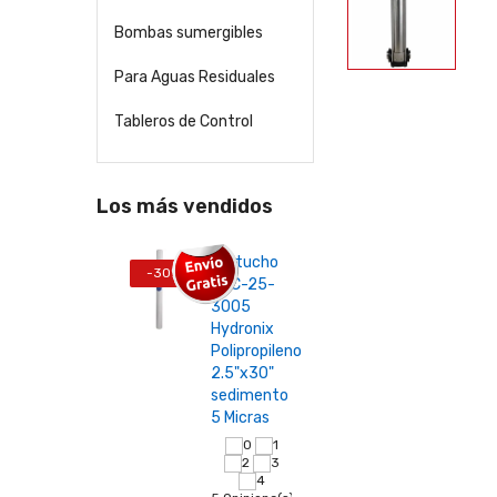
Bombas sumergibles
Para Aguas Residuales
Tableros de Control
Los más vendidos
25-
Cartucho
Suav
-30%
-45%
SDC-25-
y Ca
ucho
3005
Acti
nix
Hydronix
ECS
ropileno
Polipropileno
ECO
x 40"
2.5"x30"
Dise
mentos
sedimento
Com
ra
5 Micras
22 Op