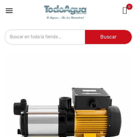
0

Buscar