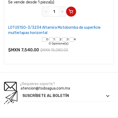
Se vende desde 1 pieza(s)
−
+
LOTUS150-3/3234 Altamira Motobomba de superficie
multietapas horizontal
0 Opinione(s)
$MXN 7,540.00
$MXN 15,080.00
¿Requieres soporte?
atencion@todoagua.com.mx

SUSCRÍBETE AL BOLETÍN