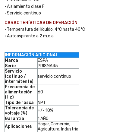
• Aislamiento clase F
• Servicio continuo
CARACTERÍSTICAS DE OPERACIÓN
• Temperatura del líquido: 4*C hasta 40°C
• Autoaspirante a 2 m.c.a
INFORMACIÓN ADICIONAL
Marca
ESPA
Serie
PRISMA45
Servicio
(cotinuo /
servicio continuo
intermitente)
Frecuencia de
alimentación
60
(Hz)
Tipo de rosca
NPT
Tolerancia de
+/- 10%
voltaje (%)
Garantía
1 AÑO
Hogar, Comercio,
Aplicaciones
Agricultura, Industria