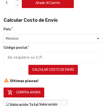
Añadir Al Carrito
Calcular Costo de Envío
*
País:
*
Código postal:
CALCULAR COSTO DE ENVÍO

Últimas piezas!

COMPRA AHORA
Valoración