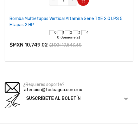
Bomba Multietapas Vertical Altamira Serie TXE 2.0 LPS 5
Etapas 2 HP
0 Opinione(s)
$MXN 10,749.02
$MXN 19,543.68
¿Requieres soporte?
atencion@todoagua.com.mx

SUSCRÍBETE AL BOLETÍN