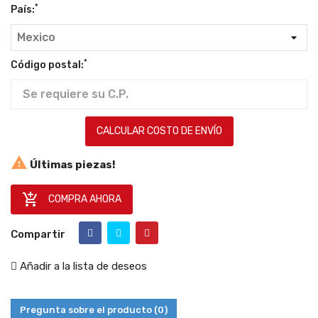
*
País:
*
Código postal:
CALCULAR COSTO DE ENVÍO

Últimas piezas!

COMPRA AHORA
Compartir
Añadir a la lista de deseos
Pregunta sobre el producto
(0)