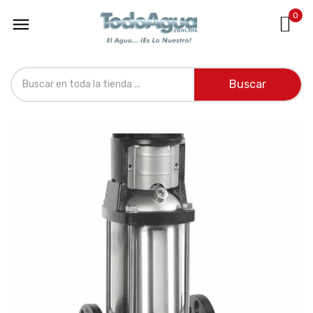
0

Buscar