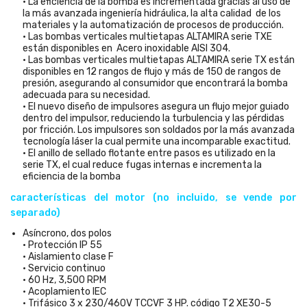
• La eficiencia de la bomba es incrementada gracias al uso de
la más avanzada ingeniería hidráulica, la alta calidad de los
materiales y la automatización de procesos de producción.
• Las bombas verticales multietapas ALTAMIRA serie TXE
están disponibles en Acero inoxidable AISI 304.
• Las bombas verticales multietapas ALTAMIRA serie TX están
disponibles en 12 rangos de flujo y más de 150 de rangos de
presión, asegurando al consumidor que encontrará la bomba
adecuada para su necesidad.
• El nuevo diseño de impulsores asegura un flujo mejor guiado
dentro del impulsor, reduciendo la turbulencia y las pérdidas
por fricción. Los impulsores son soldados por la más avanzada
tecnología láser la cual permite una incomparable exactitud.
• El anillo de sellado flotante entre pasos es utilizado en la
serie TX, el cual reduce fugas internas e incrementa la
eficiencia de la bomba
características del motor (no incluido, se vende por
separado)
Asíncrono, dos polos
• Protección IP 55
• Aislamiento clase F
• Servicio continuo
• 60 Hz, 3,500 RPM
• Acoplamiento IEC
• Trifásico 3 x 230/460V TCCVF 3 HP. código T2 XE30-5