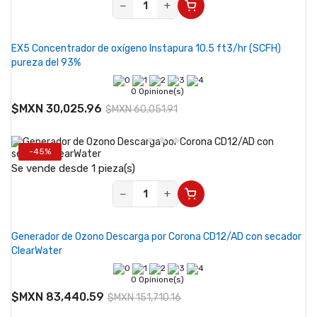
−
+
EX5 Concentrador de oxígeno Instapura 10.5 ft3/hr (SCFH)
pureza del 93%
0 Opinione(s)
$MXN 30,025.96
$MXN 60,051.91
-45%
Se vende desde 1 pieza(s)
−
+
Generador de Ozono Descarga por Corona CD12/AD con secador
ClearWater
0 Opinione(s)
$MXN 83,440.59
$MXN 151,710.16