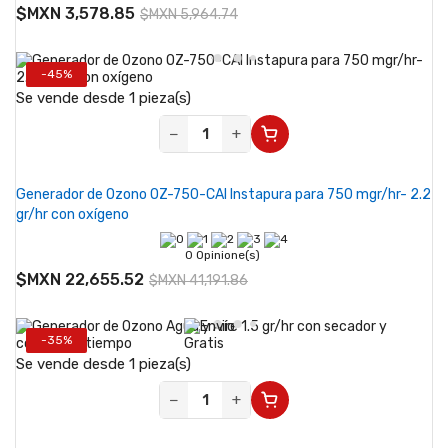
$MXN 3,578.85
$MXN 5,964.74
-45%
Se vende desde 1 pieza(s)
−
+
Generador de Ozono OZ-750-CAI Instapura para 750 mgr/hr- 2.2
gr/hr con oxígeno
0 Opinione(s)
$MXN 22,655.52
$MXN 41,191.86
-35%
Se vende desde 1 pieza(s)
−
+