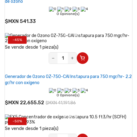
de ozono
0 Opinione(s)
$MXN 541.33
-45%
Se vende desde 1 pieza(s)
−
+
Generador de Ozono OZ-750-CAI Instapura para 750 mgr/hr- 2.2
gr/hr con oxígeno
0 Opinione(s)
$MXN 22,655.52
$MXN 41,191.86
-50%
Se vende desde 1 pieza(s)