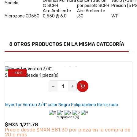
Gramos Por
Hora
Concentración
Vacío (-5 in. 
Modelo
© SCFH
por peso© SCFH
Presíon (5 P
Aire Ambiente
Aire Ambiente
Microzone CD550
0.550 @ 6.0
.30
V/P
8 OTROS PRODUCTOS EN LA MISMA CATEGORÍA
-45%
Se vende desde 1 pieza(s)
−
+
Inyector Venturi 3/4" color Negro Polipropileno Reforzado
1 Opinione(s)
$MXN 1,211.78
Precio desde
$MXN 881.30 por pieza en la compra de
20 o más