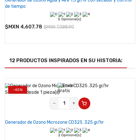
Generador de Ozono Agua y Aire 1.5 gr/hr con secador y control
de tiempo
5 Opinione(s)
$MXN 4,607.78
$MXN 7,088.90
12 PRODUCTOS INSPIRADOS EN SU HISTORIA:
-45%
Se vende desde 1 pieza(s)
−
+
Generador de Ozono Microzone CD325 .325 gr/hr
2 Opinione(s)