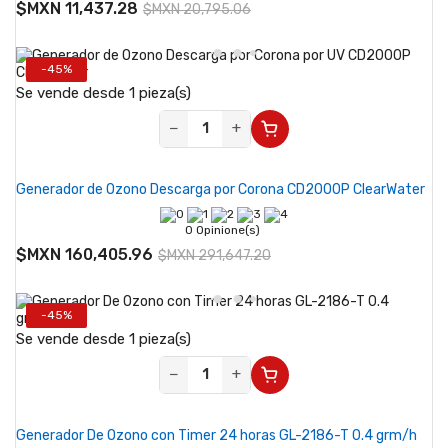
$MXN 11,437.28
$MXN 20,795.06
-45%
Se vende desde 1 pieza(s)
−
+
Generador de Ozono Descarga por Corona CD2000P ClearWater
0 Opinione(s)
$MXN 160,405.96
$MXN 291,647.20
-45%
Se vende desde 1 pieza(s)
−
+
Generador De Ozono con Timer 24 horas GL-2186-T 0.4 grm/h