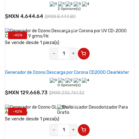
2 Opinione(s)
$MXN 4,644.64
$MXN 8,444.80
-45%
Se vende desde 1 pieza(s)
−
+
Generador de Ozono Descarga por Corona CD2000 ClearWater
0 Opinione(s)
$MXN 129,668.73
$MXN 235,761.32
-42%
Se vende desde 1 pieza(s)
−
+