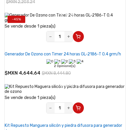
$MXN 2,203.24
-45%
Se vende desde 1 pieza(s)
−
+
Generador De Ozono con Timer 24 horas GL-2186-T 0.4 grm/h
2 Opinione(s)
$MXN 4,644.64
$MXN 8,444.80
Se vende desde 1 pieza(s)
−
+
Kit Repuesto Manguera silicón y piedra difusora para generador