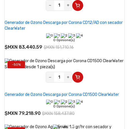
−
+
Generador de Ozono Descarga por Corona CD12/AD con secador
ClearWater
0 Opinione(s)
$MXN 83,440.59
$MXN 151,710.16
-50%
Se vende desde 1 pieza(s)
−
+
Generador de Ozono Descarga por Corona CD1500 ClearWater
0 Opinione(s)
$MXN 79,218.90
$MXN 158,437.80