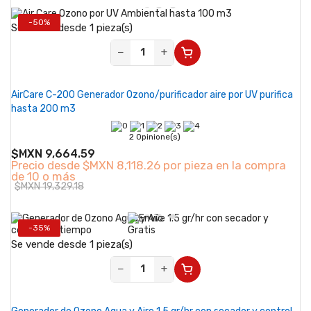
-50%
Se vende desde 1 pieza(s)
−
+
AirCare C-200 Generador Ozono/purificador aire por UV purifica
hasta 200 m3
2 Opinione(s)
$MXN 9,664.59
Precio desde
$MXN 8,118.26 por pieza en la compra
de 10 o más
$MXN 19,329.18
-35%
Se vende desde 1 pieza(s)
−
+