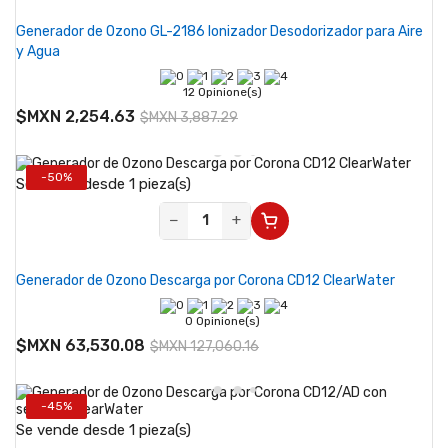
Generador de Ozono GL-2186 Ionizador Desodorizador para Aire
y Agua
12 Opinione(s)
$MXN 2,254.63
$MXN 3,887.29
-50%
Se vende desde 1 pieza(s)
−
+
Generador de Ozono Descarga por Corona CD12 ClearWater
0 Opinione(s)
$MXN 63,530.08
$MXN 127,060.16
-45%
Se vende desde 1 pieza(s)