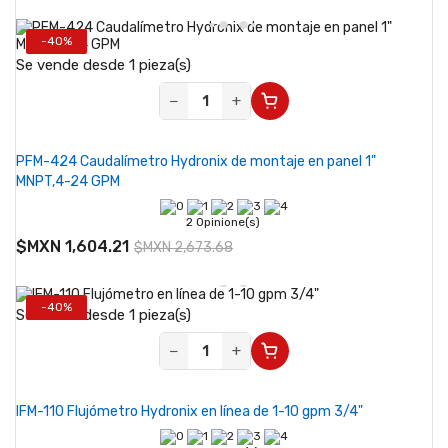
-40%
Se vende desde 1 pieza(s)
−
+
PFM-424 Caudalímetro Hydronix de montaje en panel 1"
MNPT,4-24 GPM
2 Opinione(s)
$MXN 1,604.21
$MXN 2,673.68
-40%
Se vende desde 1 pieza(s)
−
+
IFM-110 Flujómetro Hydronix en línea de 1-10 gpm 3/4"