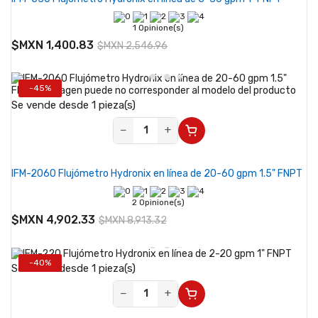
1 Opinione(s)
$MXN 1,400.83
$MXN 2,546.96
-45%
Se vende desde 1 pieza(s)
−
+
IFM-2060 Flujómetro Hydronix en línea de 20-60 gpm 1.5" FNPT
2 Opinione(s)
$MXN 4,902.33
$MXN 8,913.32
-40%
Se vende desde 1 pieza(s)
−
+