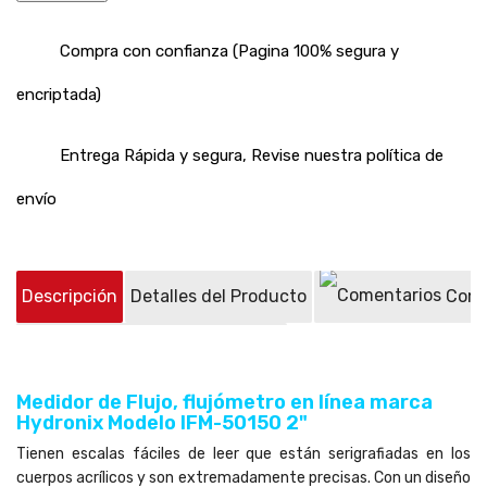
Compra con confianza (Pagina 100% segura y
encriptada)
Entrega Rápida y segura, Revise nuestra política de
envío
Descripción
Detalles del Producto
Come
Preguntas sobre el producto
(0)
Medidor de Flujo, flujómetro en línea marca
Hydronix Modelo IFM-50150 2"
Tienen escalas fáciles de leer que están serigrafiadas en los
cuerpos acrílicos y son extremadamente precisas. Con un diseño