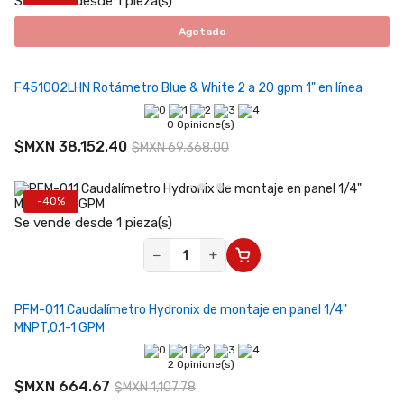
Se vende desde 1 pieza(s)
Agotado
F451002LHN Rotámetro Blue & White 2 a 20 gpm 1" en línea
0 Opinione(s)
$MXN 38,152.40
$MXN 69,368.00
-40%
Se vende desde 1 pieza(s)
−
+
PFM-011 Caudalímetro Hydronix de montaje en panel 1/4"
MNPT,0.1-1 GPM
2 Opinione(s)
$MXN 664.67
$MXN 1,107.78