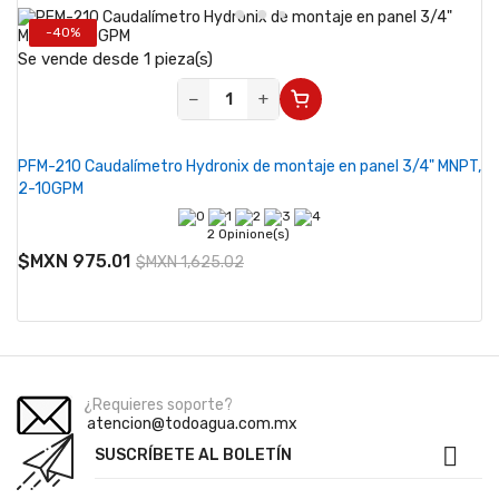
-40%
Se vende desde 1 pieza(s)
−
+
PFM-210 Caudalímetro Hydronix de montaje en panel 3/4" MNPT,
2-10GPM
2 Opinione(s)
$MXN 975.01
$MXN 1,625.02
¿Requieres soporte?
atencion@todoagua.com.mx

SUSCRÍBETE AL BOLETÍN