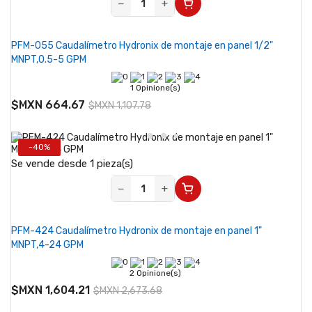
−
+
PFM-055 Caudalímetro Hydronix de montaje en panel 1/2"
MNPT,0.5-5 GPM
1 Opinione(s)
$MXN 664.67
$MXN 1,107.78
-40%
Se vende desde 1 pieza(s)
−
+
PFM-424 Caudalímetro Hydronix de montaje en panel 1"
MNPT,4-24 GPM
2 Opinione(s)
$MXN 1,604.21
$MXN 2,673.68