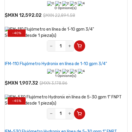
0 Opinione(s)
$MXN 12,592.02
$MXN 22,894.58
-40%
Se vende desde 1 pieza(s)
−
+
IFM-110 Flujómetro Hydronix en línea de 1-10 gpm 3/4"
1 Opinione(s)
$MXN 1,907.32
$MXN 3,178.86
-45%
Se vende desde 1 pieza(s)
−
+
IFM-530 Flujómetro Hydronix en línea de 5-30 gpm 1" FNPT