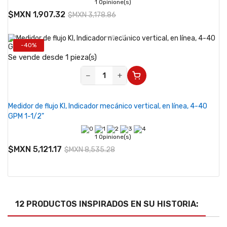
1 Opinione(s)
$MXN 1,907.32
$MXN 3,178.86
-40%
Se vende desde 1 pieza(s)
−
+
Medidor de flujo KI, Indicador mecánico vertical, en línea, 4-40
GPM 1-1/2"
1 Opinione(s)
$MXN 5,121.17
$MXN 8,535.28
12 PRODUCTOS INSPIRADOS EN SU HISTORIA: