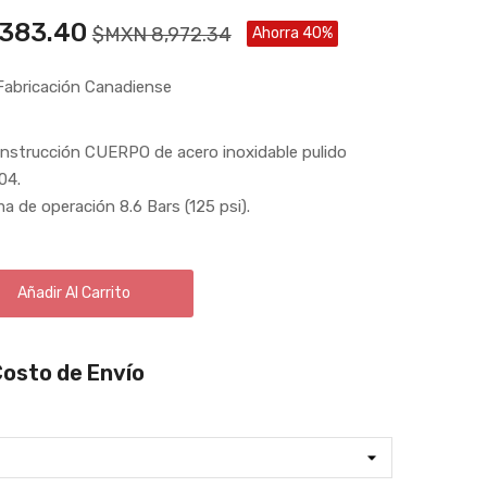
383.40
$MXN 8,972.34
Ahorra 40%
Fabricación Canadiense
onstrucción CUERPO de acero inoxidable pulido
04.
a de operación 8.6 Bars (125 psi).
Añadir Al Carrito
Costo de Envío