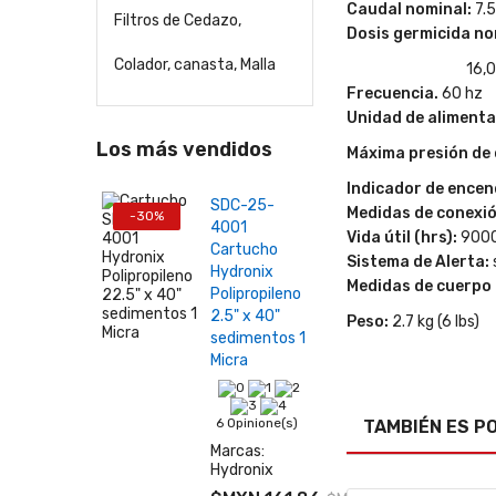
Caudal nominal:
7.
Filtros de Cedazo,
Dosis germicida no
Colador, canasta, Malla
16,000 mJ/cm2 e
Frecuencia.
60 hz
Unidad de alimenta
Los más vendidos
Máxima presión de 
Indicador de encen
SDC-25-
Medidas de conexió
-30%
4001
Vida útil (hrs):
900
Cartucho
Sistema de Alerta:
Hydronix
Medidas de cuerpo 
Polipropileno
2.5" x 40"
Peso:
2.7 kg (6 lbs)
sedimentos 1
Micra
6 Opinione(s)
TAMBIÉN ES P
Marcas:
Hydronix