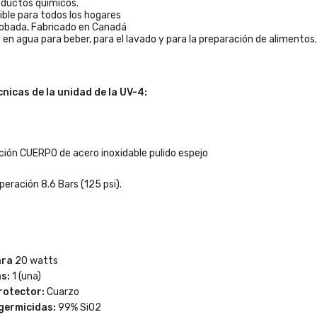
oductos químicos.
ble para todos los hogares
obada, Fabricado en Canadá
 en agua para beber, para el lavado y para la preparación de alimentos.
nicas de la unidad de la UV-4:
ción CUERPO de acero inoxidable pulido espejo
eración 8.6 Bars (125 psi).
ara
20 watts
s:
1 (una)
rotector:
Cuarzo
germicidas:
99% SiO2