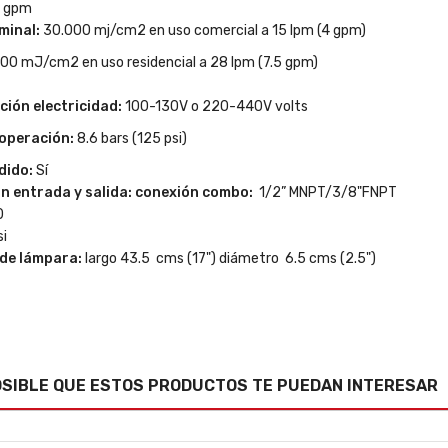
5 gpm
minal:
30.000 mj/cm2 en uso comercial a 15 lpm (4 gpm)
n uso residencial a 28 lpm (7.5 gpm)
ción electricidad:
100-130V o 220-440V volts
operación:
8.6 bars (125 psi)
dido:
Sí
n entrada y salida: conexión combo:
1/2” MNPT/3/8"FNPT
0
si
de lámpara:
largo 43.5 cms (17") diámetro 6.5 cms (2.5")
OSIBLE QUE ESTOS PRODUCTOS TE PUEDAN INTERESAR