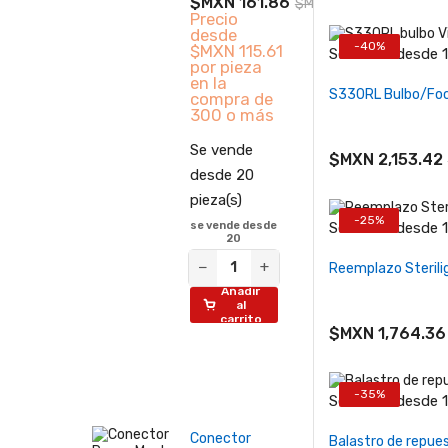
$MXN 161.86
$MXN 231.23
Precio
desde
-40%
$MXN 115.61
Se vende desde 1 
por pieza
−
+
en la
S330RL Bulbo/Foc
compra de
300 o más
Se vende
$MXN 2,153.42
desde 20
pieza(s)
-25%
Se vende desde 1 
se vende desde
20
−
+
−
+
Reemplazo Steril
Añadir
al
carrito
$MXN 1,764.36
-35%
Se vende desde 1 
−
+
Conector
Balastro de repue