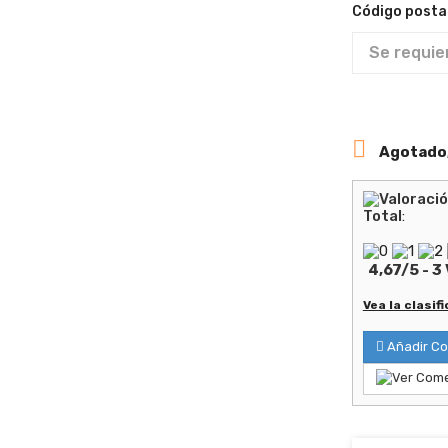
Código postal

Agotado,
Total
:
4,67
/
5
-
3
Vea la clasif
Añadir Co