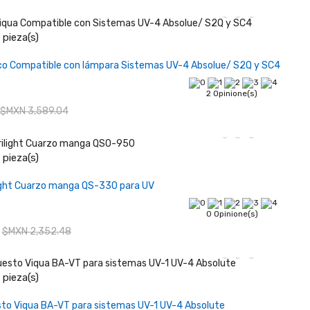
pieza(s)
Añadir al carrito
o Compatible con lámpara Sistemas UV-4 Absolue/ S2Q y SC4
2 Opinione(s)
$MXN 3,589.04
pieza(s)
Añadir al carrito
ight Cuarzo manga QS-330 para UV
0 Opinione(s)
$MXN 2,352.48
pieza(s)
Añadir al carrito
sto Viqua BA-VT para sistemas UV-1 UV-4 Absolute