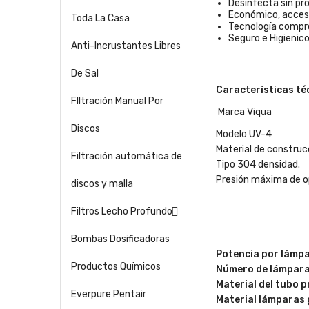
Desinfecta sin pr
Económico, accesi
Toda La Casa
Tecnología compr
Seguro e Higienico
Anti-Incrustantes Libres
De Sal
Características téc
FIltración Manual Por
Marca Viqua
Discos
Modelo UV-4
Material de construc
Filtración automática de
Tipo 304 densidad.
Presión máxima de op
discos y malla

Filtros Lecho Profundo
Bombas Dosificadoras
Potencia por lámp
Productos Químicos
Número de lámpara
Material del tubo p
Everpure Pentair
Material lámparas 