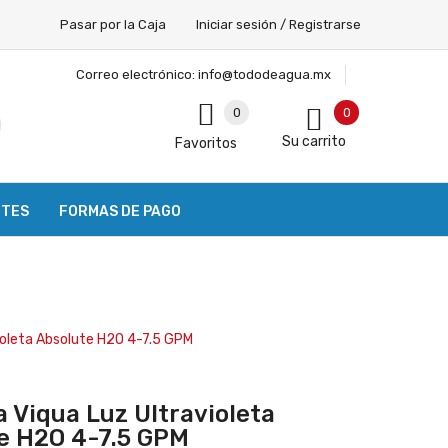
Pasar por la Caja
Iniciar sesión / Registrarse
Correo electrónico:
info@tododeagua.mx
0
0
Su carrito
Favoritos
NTES
FORMAS DE PAGO
ioleta Absolute H2O 4-7.5 GPM
 Viqua Luz Ultravioleta
e H2O 4-7.5 GPM