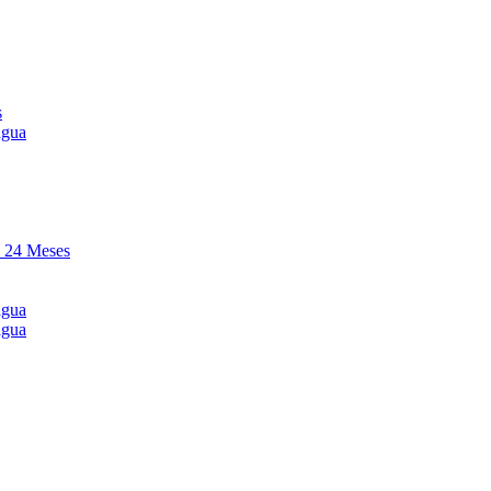
s
agua
y 24 Meses
agua
agua