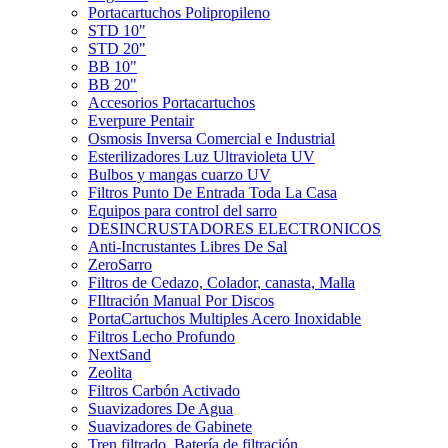
Portacartuchos Polipropileno
STD 10"
STD 20"
BB 10"
BB 20"
Accesorios Portacartuchos
Everpure Pentair
Osmosis Inversa Comercial e Industrial
Esterilizadores Luz Ultravioleta UV
Bulbos y mangas cuarzo UV
Filtros Punto De Entrada Toda La Casa
Equipos para control del sarro
DESINCRUSTADORES ELECTRONICOS
Anti-Incrustantes Libres De Sal
ZeroSarro
Filtros de Cedazo, Colador, canasta, Malla
FIltración Manual Por Discos
PortaCartuchos Multiples Acero Inoxidable
Filtros Lecho Profundo
NextSand
Zeolita
Filtros Carbón Activado
Suavizadores De Agua
Suavizadores de Gabinete
Tren filtrado, Batería de filtración