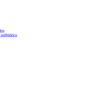
dos
sulfhídrico