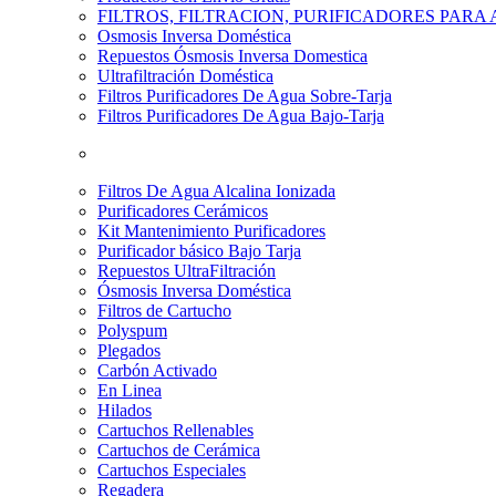
FILTROS, FILTRACION, PURIFICADORES PARA
Osmosis Inversa Doméstica
Repuestos Ósmosis Inversa Domestica
Ultrafiltración Doméstica
Filtros Purificadores De Agua Sobre-Tarja
Filtros Purificadores De Agua Bajo-Tarja
Filtros De Agua Alcalina Ionizada
Purificadores Cerámicos
Kit Mantenimiento Purificadores
Purificador básico Bajo Tarja
Repuestos UltraFiltración
Ósmosis Inversa Doméstica
Filtros de Cartucho
Polyspum
Plegados
Carbón Activado
En Linea
Hilados
Cartuchos Rellenables
Cartuchos de Cerámica
Cartuchos Especiales
Regadera