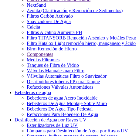
NextSand
Zeolita (Clarificación y Remoción de Sedimentos)
Filtros Carbón Activado
Suavizadores De Agua
Calcita
Filtros Alcalino Aumenta PH
Filtro TITANSORB Remoción Arsénico y Metáles Pesa
Filtro Katalox Light remoción hierro, manganeso y ácido 
Birm Remoción de Hierro
Componentes
Medias Filtrantes
Tanques de Fibra de Vidrio
Válvulas Manuales para Filtro
Válvulas Automáticas Filtro o Suavizador
Distribuidores toberas PP para Tanque
Refacciones Válvulas Automáticas
Bebederos de agua
Bebederos de agua Acero Inoxidable
Bebederos De Agua Montaje Sobre Muro
Bebederos De Agua Tipo Pedestal
Refacciones Para Bebedero De Agua
Desinfección de Agua por Rayos UV
Esterilizadores de Luz UV
Lámparas para Desinfección de Agua por Rayos UV