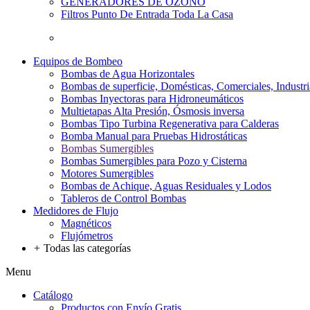
GENERADORES DE OZONO
Filtros Punto De Entrada Toda La Casa
Equipos de Bombeo
Bombas de Agua Horizontales
Bombas de superficie, Domésticas, Comerciales, Industri
Bombas Inyectoras para Hidroneumáticos
Multietapas Alta Presión, Ósmosis inversa
Bombas Tipo Turbina Regenerativa para Calderas
Bomba Manual para Pruebas Hidrostáticas
Bombas Sumergibles
Bombas Sumergibles para Pozo y Cisterna
Motores Sumergibles
Bombas de Achique, Aguas Residuales y Lodos
Tableros de Control Bombas
Medidores de Flujo
Magnéticos
Flujómetros
+
Todas las categorías
Menu
Catálogo
Productos con Envío Gratis