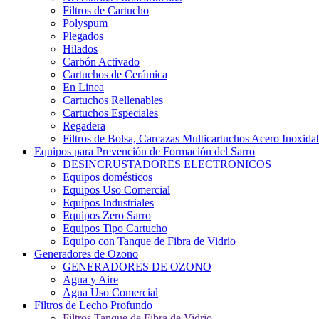
Filtros de Cartucho
Polyspum
Plegados
Hilados
Carbón Activado
Cartuchos de Cerámica
En Linea
Cartuchos Rellenables
Cartuchos Especiales
Regadera
Filtros de Bolsa, Carcazas Multicartuchos Acero Inoxida
Equipos para Prevención de Formación del Sarro
DESINCRUSTADORES ELECTRONICOS
Equipos domésticos
Equipos Uso Comercial
Equipos Industriales
Equipos Zero Sarro
Equipos Tipo Cartucho
Equipo con Tanque de Fibra de Vidrio
Generadores de Ozono
GENERADORES DE OZONO
Agua y Aire
Agua Uso Comercial
Filtros de Lecho Profundo
Filtros Tanque de Fibra de Vidrio