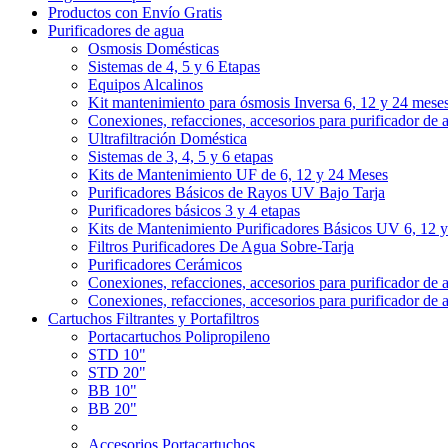
Productos con Envío Gratis
Purificadores de agua
Osmosis Domésticas
Sistemas de 4, 5 y 6 Etapas
Equipos Alcalinos
Kit mantenimiento para ósmosis Inversa 6, 12 y 24 mese
Conexiones, refacciones, accesorios para purificador de 
Ultrafiltración Doméstica
Sistemas de 3, 4, 5 y 6 etapas
Kits de Mantenimiento UF de 6, 12 y 24 Meses
Purificadores Básicos de Rayos UV Bajo Tarja
Purificadores básicos 3 y 4 etapas
Kits de Mantenimiento Purificadores Básicos UV 6, 12 
Filtros Purificadores De Agua Sobre-Tarja
Purificadores Cerámicos
Conexiones, refacciones, accesorios para purificador de 
Conexiones, refacciones, accesorios para purificador de 
Cartuchos Filtrantes y Portafiltros
Portacartuchos Polipropileno
STD 10"
STD 20"
BB 10"
BB 20"
Accesorios Portacartuchos