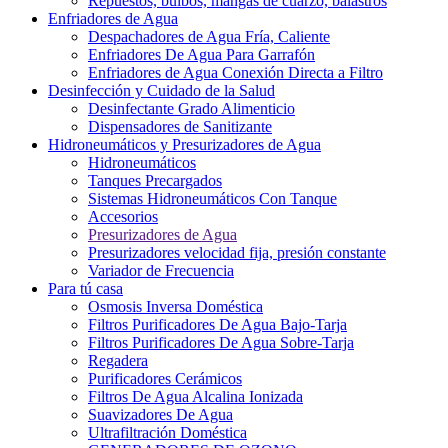
Repuestos, bulbos, mangas de cuarzo, balastros
Enfriadores de Agua
Despachadores de Agua Fría, Caliente
Enfriadores De Agua Para Garrafón
Enfriadores de Agua Conexión Directa a Filtro
Desinfección y Cuidado de la Salud
Desinfectante Grado Alimenticio
Dispensadores de Sanitizante
Hidroneumáticos y Presurizadores de Agua
Hidroneumáticos
Tanques Precargados
Sistemas Hidroneumáticos Con Tanque
Accesorios
Presurizadores de Agua
Presurizadores velocidad fija, presión constante
Variador de Frecuencia
Para tú casa
Osmosis Inversa Doméstica
Filtros Purificadores De Agua Bajo-Tarja
Filtros Purificadores De Agua Sobre-Tarja
Regadera
Purificadores Cerámicos
Filtros De Agua Alcalina Ionizada
Suavizadores De Agua
Ultrafiltración Doméstica