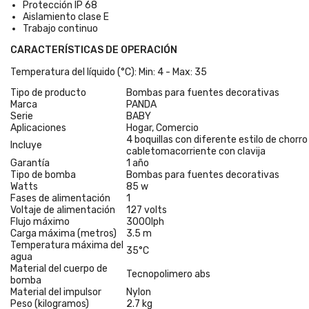
Protección IP 68
Aislamiento clase E
Trabajo continuo
CARACTERÍSTICAS DE OPERACIÓN
Temperatura del líquido (°C): Min: 4 - Max: 35
Tipo de producto
Bombas para fuentes decorativas
Marca
PANDA
Serie
BABY
Aplicaciones
Hogar, Comercio
4 boquillas con diferente estilo de chorr
Incluye
cabletomacorriente con clavija
Garantía
1 año
Tipo de bomba
Bombas para fuentes decorativas
Watts
85 w
Fases de alimentación
1
Voltaje de alimentación
127 volts
Flujo máximo
3000lph
Carga máxima (metros)
3.5 m
Temperatura máxima del
35°C
agua
Material del cuerpo de
Tecnopolimero abs
bomba
Material del impulsor
Nylon
Peso (kilogramos)
2.7 kg