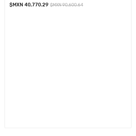
$MXN 40,770.29
$MXN 90,600.64