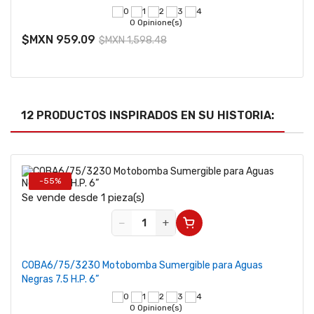
0 Opinione(s)
$MXN 959.09
$MXN 1,598.48
12 PRODUCTOS INSPIRADOS EN SU HISTORIA:
-55%
Se vende desde 1 pieza(s)
−
+
COBA6/75/3230 Motobomba Sumergible para Aguas
Negras 7.5 H.P. 6”
0 Opinione(s)