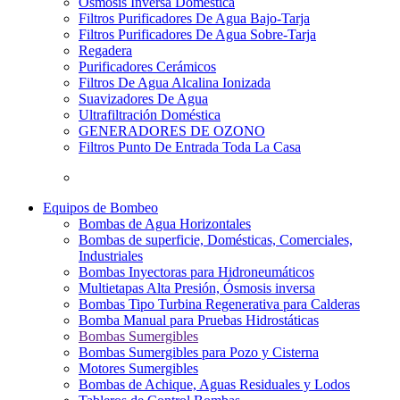
Osmosis Inversa Doméstica
Filtros Purificadores De Agua Bajo-Tarja
Filtros Purificadores De Agua Sobre-Tarja
Regadera
Purificadores Cerámicos
Filtros De Agua Alcalina Ionizada
Suavizadores De Agua
Ultrafiltración Doméstica
GENERADORES DE OZONO
Filtros Punto De Entrada Toda La Casa
Equipos de Bombeo
Bombas de Agua Horizontales
Bombas de superficie, Domésticas, Comerciales,
Industriales
Bombas Inyectoras para Hidroneumáticos
Multietapas Alta Presión, Ósmosis inversa
Bombas Tipo Turbina Regenerativa para Calderas
Bomba Manual para Pruebas Hidrostáticas
Bombas Sumergibles
Bombas Sumergibles para Pozo y Cisterna
Motores Sumergibles
Bombas de Achique, Aguas Residuales y Lodos