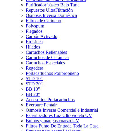
Purificador básico Bajo Tarja
Repuestos UltraFiltración
Ósmosis Inversa Doméstica
Filtros de Cartucho
Polyspum
Plegados
Carbón Activado
En Linea
Hilados
Cartuchos Rellenables
Cartuchos de Cerámica
Cartuchos Especiales
Regadera
Portacartuchos Polipropileno
STD 10"
STD 20"
BB 10"
BB 20"
Accesorios Portacartuchos
Everpure Pentair
Osmosis Inversa Comercial e Industrial
Esterilizadores Luz Ultravioleta UV
Bulbos y mangas cuarzo UV
Filtros Punto De Entrada Toda La Casa