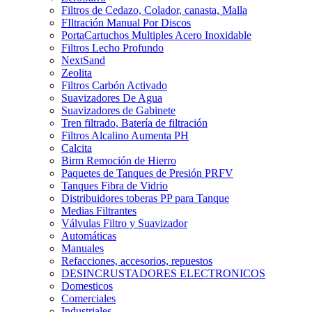
Filtros de Cedazo, Colador, canasta, Malla
FIltración Manual Por Discos
PortaCartuchos Multiples Acero Inoxidable
Filtros Lecho Profundo
NextSand
Zeolita
Filtros Carbón Activado
Suavizadores De Agua
Suavizadores de Gabinete
Tren filtrado, Batería de filtración
Filtros Alcalino Aumenta PH
Calcita
Birm Remoción de Hierro
Paquetes de Tanques de Presión PRFV
Tanques Fibra de Vidrio
Distribuidores toberas PP para Tanque
Medias Filtrantes
Válvulas Filtro y Suavizador
Automáticas
Manuales
Refacciones, accesorios, repuestos
DESINCRUSTADORES ELECTRONICOS
Domesticos
Comerciales
Industriales