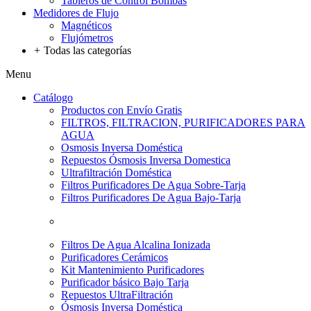
Tableros de Control Bombas
Medidores de Flujo
Magnéticos
Flujómetros
+
Todas las categorías
Menu
Catálogo
Productos con Envío Gratis
FILTROS, FILTRACION, PURIFICADORES PARA
AGUA
Osmosis Inversa Doméstica
Repuestos Ósmosis Inversa Domestica
Ultrafiltración Doméstica
Filtros Purificadores De Agua Sobre-Tarja
Filtros Purificadores De Agua Bajo-Tarja
Filtros De Agua Alcalina Ionizada
Purificadores Cerámicos
Kit Mantenimiento Purificadores
Purificador básico Bajo Tarja
Repuestos UltraFiltración
Ósmosis Inversa Doméstica