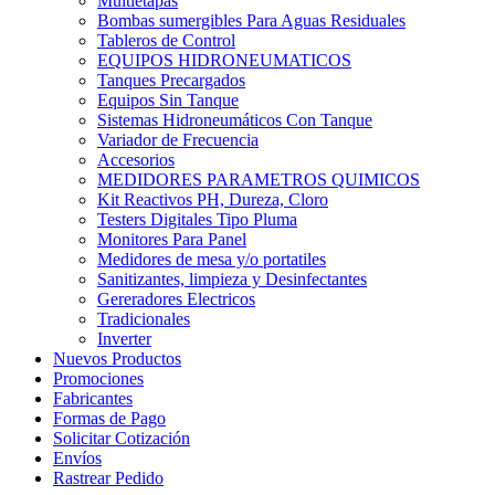
Multietapas
Bombas sumergibles Para Aguas Residuales
Tableros de Control
EQUIPOS HIDRONEUMATICOS
Tanques Precargados
Equipos Sin Tanque
Sistemas Hidroneumáticos Con Tanque
Variador de Frecuencia
Accesorios
MEDIDORES PARAMETROS QUIMICOS
Kit Reactivos PH, Dureza, Cloro
Testers Digitales Tipo Pluma
Monitores Para Panel
Medidores de mesa y/o portatiles
Sanitizantes, limpieza y Desinfectantes
Gereradores Electricos
Tradicionales
Inverter
Nuevos Productos
Promociones
Fabricantes
Formas de Pago
Solicitar Cotización
Envíos
Rastrear Pedido