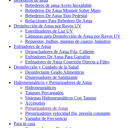
Bebederos de agua
Bebederos de agua Acero Inoxidable
Bebederos De Agua Montaje Sobre Muro
Bebederos De Agua Tipo Pedestal
Refacciones Para Bebedero De Agua
Desinfección de Agua por Rayos UV
Esterilizadores de Luz UV
Lámparas para Desinfección de Agua por Rayos UV
Repuestos, bulbos, mangas de cuarzo, balastros
Enfriadores de Agua
Despachadores de Agua Fría, Caliente
Enfriadores De Agua Para Garrafón
Enfriadores de Agua Conexión Directa a Filtro
Desinfección y Cuidado de la Salud
Desinfectante Grado Alimenticio
Dispensadores de Sanitizante
Hidroneumáticos y Presurizadores de Agua
Hidroneumáticos
Tanques Precargados
Sistemas Hidroneumáticos Con Tanque
Accesorios
Presurizadores de Agua
Presurizadores velocidad fija, presión constante
Variador de Frecuencia
Para tú casa