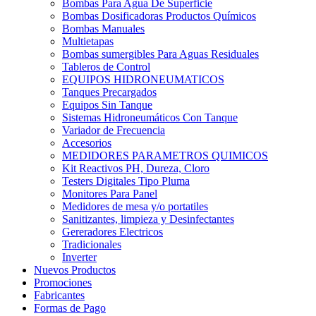
Bombas Para Agua De Superficie
Bombas Dosificadoras Productos Químicos
Bombas Manuales
Multietapas
Bombas sumergibles Para Aguas Residuales
Tableros de Control
EQUIPOS HIDRONEUMATICOS
Tanques Precargados
Equipos Sin Tanque
Sistemas Hidroneumáticos Con Tanque
Variador de Frecuencia
Accesorios
MEDIDORES PARAMETROS QUIMICOS
Kit Reactivos PH, Dureza, Cloro
Testers Digitales Tipo Pluma
Monitores Para Panel
Medidores de mesa y/o portatiles
Sanitizantes, limpieza y Desinfectantes
Gereradores Electricos
Tradicionales
Inverter
Nuevos Productos
Promociones
Fabricantes
Formas de Pago