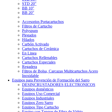
STD 20"
BB 10"
BB 20"
Accesorios Portacartuchos
Filtros de Cartucho
Polyspum
Plegados
Hilados
Carbón Activado
Cartuchos de Cerámica
En Linea
Cartuchos Rellenables
Cartuchos Especiales
Regadera
Filtros de Bolsa, Carcazas Multicartuchos Acero
Inoxidable
Equipos para Prevención de Formación del Sarro
DESINCRUSTADORES ELECTRONICOS
Equipos domésticos
Equipos Uso Comercial
Equipos Industriales
Equipos Zero Sarro
Equipos Tipo Cartucho
Equipo con Tanque de Fibra de Vidrio