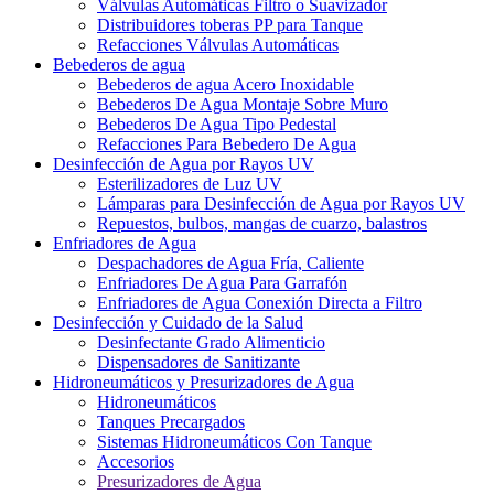
Válvulas Automáticas Filtro o Suavizador
Distribuidores toberas PP para Tanque
Refacciones Válvulas Automáticas
Bebederos de agua
Bebederos de agua Acero Inoxidable
Bebederos De Agua Montaje Sobre Muro
Bebederos De Agua Tipo Pedestal
Refacciones Para Bebedero De Agua
Desinfección de Agua por Rayos UV
Esterilizadores de Luz UV
Lámparas para Desinfección de Agua por Rayos UV
Repuestos, bulbos, mangas de cuarzo, balastros
Enfriadores de Agua
Despachadores de Agua Fría, Caliente
Enfriadores De Agua Para Garrafón
Enfriadores de Agua Conexión Directa a Filtro
Desinfección y Cuidado de la Salud
Desinfectante Grado Alimenticio
Dispensadores de Sanitizante
Hidroneumáticos y Presurizadores de Agua
Hidroneumáticos
Tanques Precargados
Sistemas Hidroneumáticos Con Tanque
Accesorios
Presurizadores de Agua