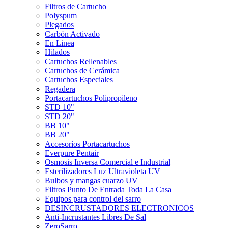
Filtros de Cartucho
Polyspum
Plegados
Carbón Activado
En Linea
Hilados
Cartuchos Rellenables
Cartuchos de Cerámica
Cartuchos Especiales
Regadera
Portacartuchos Polipropileno
STD 10"
STD 20"
BB 10"
BB 20"
Accesorios Portacartuchos
Everpure Pentair
Osmosis Inversa Comercial e Industrial
Esterilizadores Luz Ultravioleta UV
Bulbos y mangas cuarzo UV
Filtros Punto De Entrada Toda La Casa
Equipos para control del sarro
DESINCRUSTADORES ELECTRONICOS
Anti-Incrustantes Libres De Sal
ZeroSarro