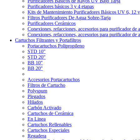
Purificadores Básicos de Rayos UV Bajo Tarja
Purificadores básicos 3 y 4 etapas
Kits de Mantenimiento Purificadores Básicos UV 6, 12 
Filtros Purificadores De Agua Sobre-Tarja
Purificadores Cerámicos
Conexiones, refacciones, accesorios para purificador de 
Conexiones, refacciones, accesorios para purificador de 
Cartuchos Filtrantes y Portafiltros
Portacartuchos Polipropileno
STD 10"
STD 20"
BB 10"
BB 20"
Accesorios Portacartuchos
Filtros de Cartucho
Polyspum
Plegados
Hilados
Carbón Activado
Cartuchos de Cerámica
En Linea
Cartuchos Rellenables
Cartuchos Especiales
Regadera