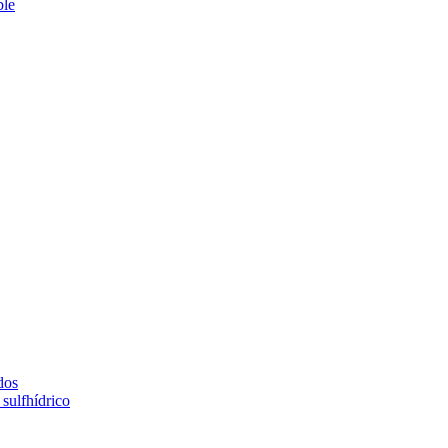
ble
dos
sulfhídrico