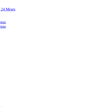
y 24 Meses
agua
agua