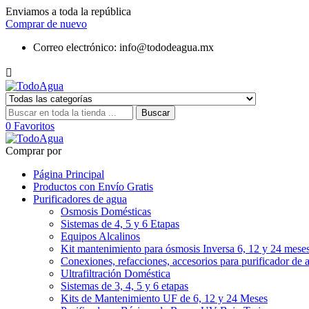
Enviamos a toda la república
Comprar de nuevo
Correo electrónico:
info@tododeagua.mx

Buscar
0
Favoritos
Comprar por
Página Principal
Productos con Envío Gratis
Purificadores de agua
Osmosis Domésticas
Sistemas de 4, 5 y 6 Etapas
Equipos Alcalinos
Kit mantenimiento para ósmosis Inversa 6, 12 y 24 mese
Conexiones, refacciones, accesorios para purificador de 
Ultrafiltración Doméstica
Sistemas de 3, 4, 5 y 6 etapas
Kits de Mantenimiento UF de 6, 12 y 24 Meses