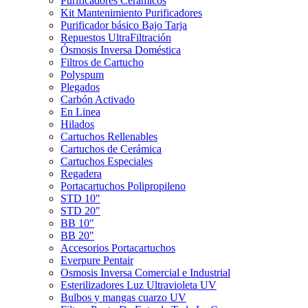
Purificadores Cerámicos
Kit Mantenimiento Purificadores
Purificador básico Bajo Tarja
Repuestos UltraFiltración
Ósmosis Inversa Doméstica
Filtros de Cartucho
Polyspum
Plegados
Carbón Activado
En Linea
Hilados
Cartuchos Rellenables
Cartuchos de Cerámica
Cartuchos Especiales
Regadera
Portacartuchos Polipropileno
STD 10"
STD 20"
BB 10"
BB 20"
Accesorios Portacartuchos
Everpure Pentair
Osmosis Inversa Comercial e Industrial
Esterilizadores Luz Ultravioleta UV
Bulbos y mangas cuarzo UV