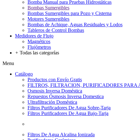
Bomba Manual para Pruebas Hidrostáticas
Bombas Sumergibles
Bombas Sumergibles para Pozo y Cisterna
Motores Sumergibles
Bombas de Achique, Aguas Residuales y Lodos
Tableros de Control Bombas
Medidores de Flujo
Magnéticos
Flujómetros
+
Todas las categorías
Menu
Catálogo
Productos con Envío Gratis
FILTROS, FILTRACION, PURIFICADORES PARA
Osmosis Inversa Doméstica
Repuestos Ósmosis Inversa Domestica
Ultrafiltración Doméstica
Filtros Purificadores De Agua Sobre-Tarja
Filtros Purificadores De Agua Bajo-Tarja
Filtros De Agua Alcalina Ionizada