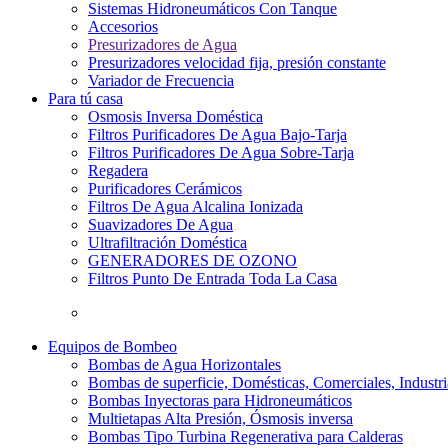
Sistemas Hidroneumáticos Con Tanque
Accesorios
Presurizadores de Agua
Presurizadores velocidad fija, presión constante
Variador de Frecuencia
Para tú casa
Osmosis Inversa Doméstica
Filtros Purificadores De Agua Bajo-Tarja
Filtros Purificadores De Agua Sobre-Tarja
Regadera
Purificadores Cerámicos
Filtros De Agua Alcalina Ionizada
Suavizadores De Agua
Ultrafiltración Doméstica
GENERADORES DE OZONO
Filtros Punto De Entrada Toda La Casa
Equipos de Bombeo
Bombas de Agua Horizontales
Bombas de superficie, Domésticas, Comerciales, Industri
Bombas Inyectoras para Hidroneumáticos
Multietapas Alta Presión, Ósmosis inversa
Bombas Tipo Turbina Regenerativa para Calderas