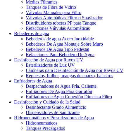
Medias Filtrantes
Tanques de Fibra de Vidrio
Válvulas Manuales para Filtro
Válvulas Automáticas Filtro o Suavizador
Distribuidores toberas PP para Tanque
Refacciones Válvulas Automáticas
Bebederos de agua
Bebederos de agua Acero Inoxidable
Bebederos De Agua Montaje Sobre Muro
Bebederos De Agua Tipo Pedestal
Refacciones Para Bebedero De Agua
Desinfección de Agua por Rayos UV
Esterilizadores de Luz UV
Lámparas para Desinfección de Agua por Rayos UV
Repuestos, bulbos, mangas de cuarzo, balastros
Enfriadores de Agua
Despachadores de Agua Fría, Caliente
Enfriadores De Agua Para Garrafón
Enfriadores de Agua Conexión Directa a Filtro
Desinfección y Cuidado de la Salud
Desinfectante Grado Alimenticio
Dispensadores de Sanitizante
Hidroneumáticos y Presurizadores de Agua
Hidroneumáticos
Tanques Precargados