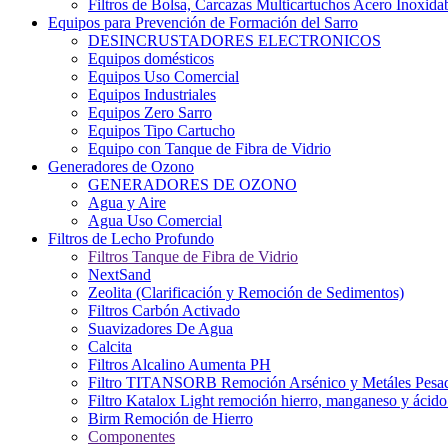
Filtros de Bolsa, Carcazas Multicartuchos Acero Inoxida
Equipos para Prevención de Formación del Sarro
DESINCRUSTADORES ELECTRONICOS
Equipos domésticos
Equipos Uso Comercial
Equipos Industriales
Equipos Zero Sarro
Equipos Tipo Cartucho
Equipo con Tanque de Fibra de Vidrio
Generadores de Ozono
GENERADORES DE OZONO
Agua y Aire
Agua Uso Comercial
Filtros de Lecho Profundo
Filtros Tanque de Fibra de Vidrio
NextSand
Zeolita (Clarificación y Remoción de Sedimentos)
Filtros Carbón Activado
Suavizadores De Agua
Calcita
Filtros Alcalino Aumenta PH
Filtro TITANSORB Remoción Arsénico y Metáles Pesa
Filtro Katalox Light remoción hierro, manganeso y ácido 
Birm Remoción de Hierro
Componentes