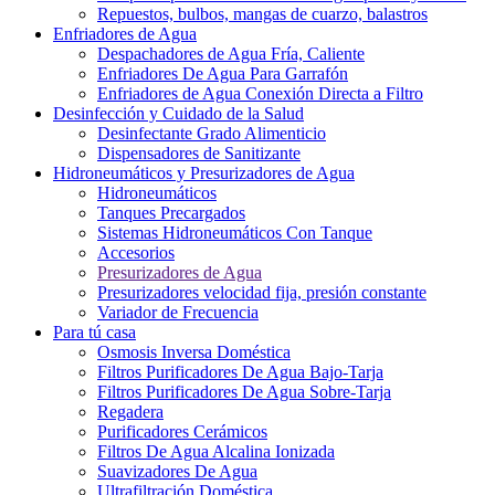
Repuestos, bulbos, mangas de cuarzo, balastros
Enfriadores de Agua
Despachadores de Agua Fría, Caliente
Enfriadores De Agua Para Garrafón
Enfriadores de Agua Conexión Directa a Filtro
Desinfección y Cuidado de la Salud
Desinfectante Grado Alimenticio
Dispensadores de Sanitizante
Hidroneumáticos y Presurizadores de Agua
Hidroneumáticos
Tanques Precargados
Sistemas Hidroneumáticos Con Tanque
Accesorios
Presurizadores de Agua
Presurizadores velocidad fija, presión constante
Variador de Frecuencia
Para tú casa
Osmosis Inversa Doméstica
Filtros Purificadores De Agua Bajo-Tarja
Filtros Purificadores De Agua Sobre-Tarja
Regadera
Purificadores Cerámicos
Filtros De Agua Alcalina Ionizada
Suavizadores De Agua
Ultrafiltración Doméstica