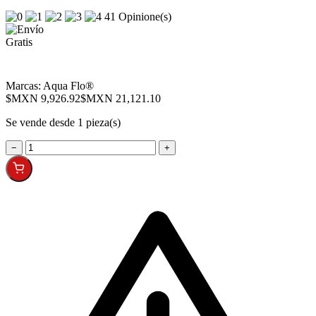
41 Opinione(s)
Marcas:
Aqua Flo®
$MXN 9,926.92
$MXN 21,121.10
Se vende desde 1 pieza(s)
−
+