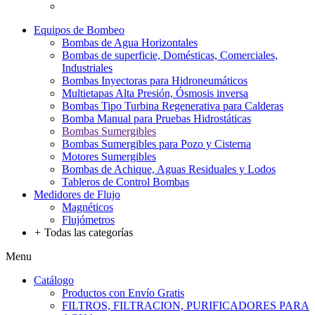
Equipos de Bombeo
Bombas de Agua Horizontales
Bombas de superficie, Domésticas, Comerciales,
Industriales
Bombas Inyectoras para Hidroneumáticos
Multietapas Alta Presión, Ósmosis inversa
Bombas Tipo Turbina Regenerativa para Calderas
Bomba Manual para Pruebas Hidrostáticas
Bombas Sumergibles
Bombas Sumergibles para Pozo y Cisterna
Motores Sumergibles
Bombas de Achique, Aguas Residuales y Lodos
Tableros de Control Bombas
Medidores de Flujo
Magnéticos
Flujómetros
+
Todas las categorías
Menu
Catálogo
Productos con Envío Gratis
FILTROS, FILTRACION, PURIFICADORES PARA