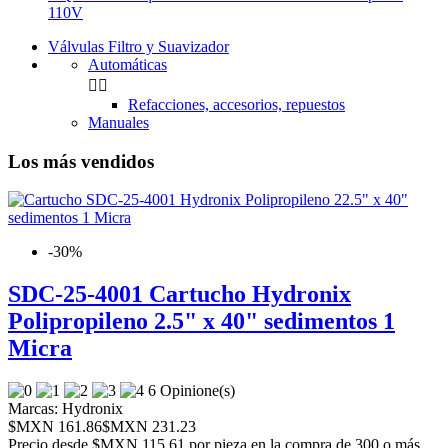
110V
Válvulas Filtro y Suavizador
Automáticas


Refacciones, accesorios, repuestos
Manuales
Los más vendidos
-30%
SDC-25-4001 Cartucho Hydronix
Polipropileno 2.5" x 40" sedimentos 1
Micra
6 Opinione(s)
Marcas:
Hydronix
$MXN 161.86
$MXN 231.23
Precio desde
$MXN 115.61 por pieza en la compra de 300 o más