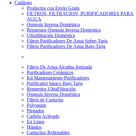
Catálogo
Productos con Envío Gratis
FILTROS, FILTRACION, PURIFICADORES PARA
AGUA
Osmosis Inversa Doméstica
Repuestos Ósmosis Inversa Domestica
Ultrafiltración Doméstica
Filtros Purificadores De Agua Sobre-Tarja
Filtros Purificadores De Agua Bajo-Tarja
Filtros De Agua Alcalina Ionizada
Purificadores Cerámicos
Kit Mantenimiento Purificadores
Purificador básico Bajo Tarja
Repuestos UltraFiltración
Ósmosis Inversa Doméstica
Filtros de Cartucho
Polyspum
Plegados
Carbón Activado
En Linea
Hilados
Cartuchos Rellenables