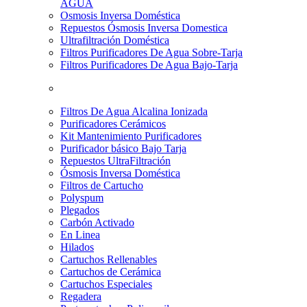
AGUA
Osmosis Inversa Doméstica
Repuestos Ósmosis Inversa Domestica
Ultrafiltración Doméstica
Filtros Purificadores De Agua Sobre-Tarja
Filtros Purificadores De Agua Bajo-Tarja
Filtros De Agua Alcalina Ionizada
Purificadores Cerámicos
Kit Mantenimiento Purificadores
Purificador básico Bajo Tarja
Repuestos UltraFiltración
Ósmosis Inversa Doméstica
Filtros de Cartucho
Polyspum
Plegados
Carbón Activado
En Linea
Hilados
Cartuchos Rellenables
Cartuchos de Cerámica
Cartuchos Especiales
Regadera