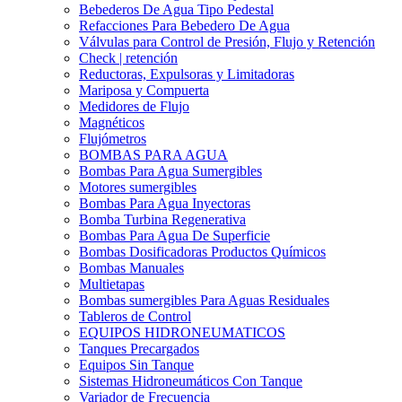
Bebederos De Agua Tipo Pedestal
Refacciones Para Bebedero De Agua
Válvulas para Control de Presión, Flujo y Retención
Check | retención
Reductoras, Expulsoras y Limitadoras
Mariposa y Compuerta
Medidores de Flujo
Magnéticos
Flujómetros
BOMBAS PARA AGUA
Bombas Para Agua Sumergibles
Motores sumergibles
Bombas Para Agua Inyectoras
Bomba Turbina Regenerativa
Bombas Para Agua De Superficie
Bombas Dosificadoras Productos Químicos
Bombas Manuales
Multietapas
Bombas sumergibles Para Aguas Residuales
Tableros de Control
EQUIPOS HIDRONEUMATICOS
Tanques Precargados
Equipos Sin Tanque
Sistemas Hidroneumáticos Con Tanque
Variador de Frecuencia