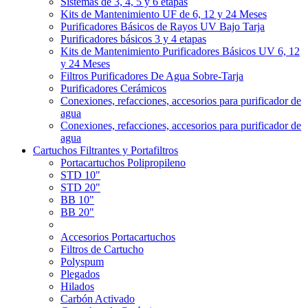
Sistemas de 3, 4, 5 y 6 etapas
Kits de Mantenimiento UF de 6, 12 y 24 Meses
Purificadores Básicos de Rayos UV Bajo Tarja
Purificadores básicos 3 y 4 etapas
Kits de Mantenimiento Purificadores Básicos UV 6, 12
y 24 Meses
Filtros Purificadores De Agua Sobre-Tarja
Purificadores Cerámicos
Conexiones, refacciones, accesorios para purificador de
agua
Conexiones, refacciones, accesorios para purificador de
agua
Cartuchos Filtrantes y Portafiltros
Portacartuchos Polipropileno
STD 10"
STD 20"
BB 10"
BB 20"
Accesorios Portacartuchos
Filtros de Cartucho
Polyspum
Plegados
Hilados
Carbón Activado