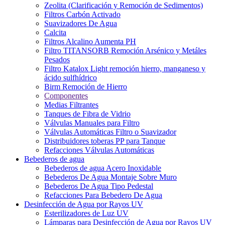
Zeolita (Clarificación y Remoción de Sedimentos)
Filtros Carbón Activado
Suavizadores De Agua
Calcita
Filtros Alcalino Aumenta PH
Filtro TITANSORB Remoción Arsénico y Metáles
Pesados
Filtro Katalox Light remoción hierro, manganeso y
ácido sulfhídrico
Birm Remoción de Hierro
Componentes
Medias Filtrantes
Tanques de Fibra de Vidrio
Válvulas Manuales para Filtro
Válvulas Automáticas Filtro o Suavizador
Distribuidores toberas PP para Tanque
Refacciones Válvulas Automáticas
Bebederos de agua
Bebederos de agua Acero Inoxidable
Bebederos De Agua Montaje Sobre Muro
Bebederos De Agua Tipo Pedestal
Refacciones Para Bebedero De Agua
Desinfección de Agua por Rayos UV
Esterilizadores de Luz UV
Lámparas para Desinfección de Agua por Rayos UV