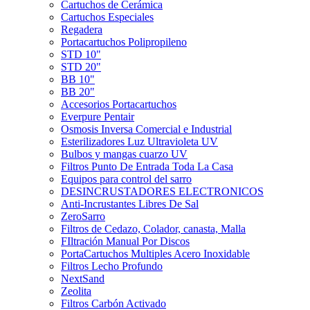
Cartuchos de Cerámica
Cartuchos Especiales
Regadera
Portacartuchos Polipropileno
STD 10"
STD 20"
BB 10"
BB 20"
Accesorios Portacartuchos
Everpure Pentair
Osmosis Inversa Comercial e Industrial
Esterilizadores Luz Ultravioleta UV
Bulbos y mangas cuarzo UV
Filtros Punto De Entrada Toda La Casa
Equipos para control del sarro
DESINCRUSTADORES ELECTRONICOS
Anti-Incrustantes Libres De Sal
ZeroSarro
Filtros de Cedazo, Colador, canasta, Malla
FIltración Manual Por Discos
PortaCartuchos Multiples Acero Inoxidable
Filtros Lecho Profundo
NextSand
Zeolita
Filtros Carbón Activado