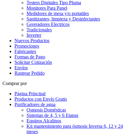
Testers Digitales Tipo Pluma
Monitores Para Panel
Medidores de mesa y/o portatiles
Sanitizantes, limpieza y Desinfectantes
Gereradores Electricos
Tradicionales
Inverter
Nuevos Productos
Promociones
Fabricantes
Formas de Pago
Solicitar Cotización
Envíos
Rastrear Pedido
Comprar por
Página Principal
Productos con Envío Gratis
Purificadores de agua
Osmosis Domésticas
Sistemas de 4, 5 y 6 Etapas
Equipos Alcalinos
Kit mantenimiento para ósmosis Inversa 6, 12 y 24
meses