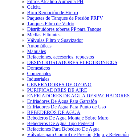
Filtros Alcalino Aumenta PH
Calcita
Birm Remoción de Hierro
Paquetes de Tanques de Presión PRFV
Tanques Fibra de Vidrio
Distribuidores toberas PP para Tanque
Medias Filtrantes
Válvulas Filtro y Suavizador
Automáticas
Manuales
Refacciones, accesorios, repuestos
DESINCRUSTADORES ELECTRONICOS
Domesticos
Comerciales
Industriales
GENERADORES DE OZONO
PURIFICADORES DE AIRE
ENFRIADORES DE AGUA DESPACHADORES
Enfriadores De Agua Para Garrafón
Enfriadores De Agua Para Punto de Uso
BEBEDEROS DE AGUA
Bebederos De Agua Montaje Sobre Muro
Bebederos De Agua Tipo Pedestal
Refacciones Para Bebedero De Agua
Válvulas para Control de Presión, Flujo y Retención