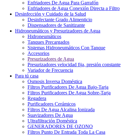
Enfriadores De Agua Para Garrafón
Enfriadores de Agua Conexión Directa a Filtro
Desinfección y Cuidado de la Salud
Desinfectante Grado Alimenticio
Dispensadores de Sanitizante
Hidroneumáticos y Presurizadores de Agua
Hidroneumáticos
Tanques Precargados
Sistemas Hidroneumáticos Con Tanque
Accesorios
Presurizadores de Agua
Presurizadores velocidad fija, presión constante
Variador de Frecuencia
Para tú casa
Osmosis Inversa Doméstica
Filtros Purificadores De Agua Bajo-Tarja
Filtros Purificadores De Agua Sobre-Tarja
Regadera
Purificadores Cerámicos
Filtros De Agua Alcalina Ionizada
Suavizadores De Agua
Ultrafiltración Doméstica
GENERADORES DE OZONO
Filtros Punto De Entrada Toda La Casa