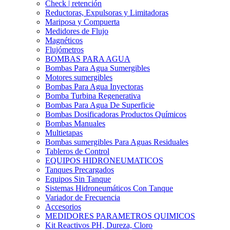
Check | retención
Reductoras, Expulsoras y Limitadoras
Mariposa y Compuerta
Medidores de Flujo
Magnéticos
Flujómetros
BOMBAS PARA AGUA
Bombas Para Agua Sumergibles
Motores sumergibles
Bombas Para Agua Inyectoras
Bomba Turbina Regenerativa
Bombas Para Agua De Superficie
Bombas Dosificadoras Productos Químicos
Bombas Manuales
Multietapas
Bombas sumergibles Para Aguas Residuales
Tableros de Control
EQUIPOS HIDRONEUMATICOS
Tanques Precargados
Equipos Sin Tanque
Sistemas Hidroneumáticos Con Tanque
Variador de Frecuencia
Accesorios
MEDIDORES PARAMETROS QUIMICOS
Kit Reactivos PH, Dureza, Cloro