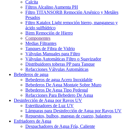
Calcita
Filtros Alcalino Aumenta PH
Filtro TITANSORB Remoción Arsénico y Metáles
Pesados
Filtro Katalox Light remoción hierro, manganeso y
ácido sulfhídrico
Birm Remoción de Hierro
Componentes
Medias Filtrantes
Tanques de Fibra de Vidrio
Válvulas Manuales para Filtro
Válvulas Automáticas Filtro o Suavizador
Distribuidores toberas PP para Tanque
Refacciones Válvulas Automáticas
Bebederos de agua
Bebederos de agua Acero Inoxidable
Bebederos De Agua Montaje Sobre Muro
Bebederos De Agua Tipo Pedestal
Refacciones Para Bebedero De Agua
Desinfección de Agua por Rayos UV
Esterilizadores de Luz UV
Lámparas para Desinfección de Agua por Rayos UV
Repuestos, bulbos, mangas de cuarzo, balastros
Enfriadores de Agua
Despachadores de Agua Fría, Caliente