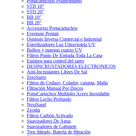
Portacartuchos Polipropileno
STD 10"
STD 20"
BB 10"
BB 20"
Accesorios Portacartuchos
Everpure Pentair
Osmosis Inversa Comercial e Industrial
Esterilizadores Luz Ultravioleta UV
Bulbos y mangas cuarzo UV
Filtros Punto De Entrada Toda La Casa
Equipos para control del sarro
DESINCRUSTADORES ELECTRONICOS
Anti-Incrustantes Libres De Sal
ZeroSarro
Filtros de Cedazo, Colador, canasta, Malla
FIltración Manual Por Discos
PortaCartuchos Multiples Acero Inoxidable
Filtros Lecho Profundo
NextSand
Zeolita
Filtros Carbón Activado
Suavizadores De Agua
Suavizadores de Gabinete
Tren filtrado, Batería de filtración