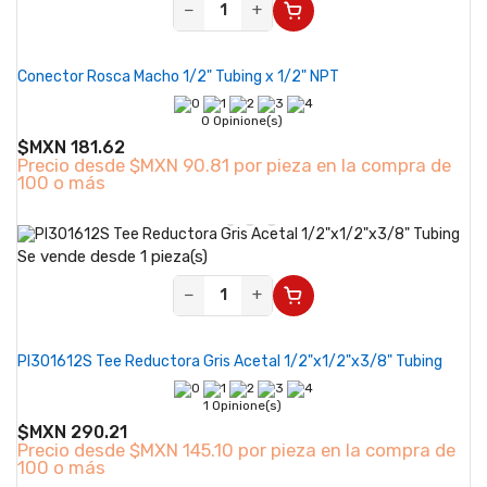
−
+
Conector Rosca Macho 1/2" Tubing x 1/2" NPT
0 Opinione(s)
$MXN 181.62
Precio desde
$MXN 90.81 por pieza en la compra de
100 o más
Se vende desde 1 pieza(s)
−
+
PI301612S Tee Reductora Gris Acetal 1/2"x1/2"x3/8" Tubing
1 Opinione(s)
$MXN 290.21
Precio desde
$MXN 145.10 por pieza en la compra de
100 o más