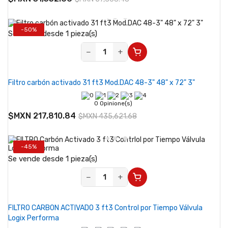
-50%
Se vende desde 1 pieza(s)
−
+
Filtro carbón activado 31 ft3 Mod.DAC 48-3" 48" x 72" 3"
0 Opinione(s)
$MXN 217,810.84
$MXN 435,621.68
-45%
Se vende desde 1 pieza(s)
−
+
FILTRO CARBON ACTIVADO 3 ft3 Control por Tiempo Válvula
Logix Performa