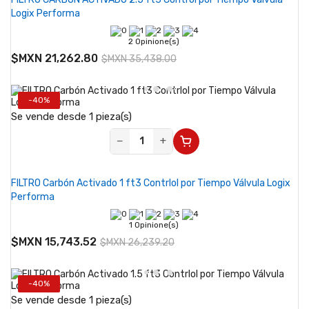
Logix Performa
2 Opinione(s)
$MXN 21,262.80
$MXN 35,438.00
-40%
Se vende desde 1 pieza(s)
−
+
FILTRO Carbón Activado 1 ft3 Contrlol por Tiempo Válvula Logix
Performa
1 Opinione(s)
$MXN 15,743.52
$MXN 26,239.20
-40%
Se vende desde 1 pieza(s)