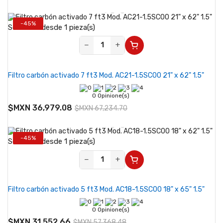
-45%
Se vende desde 1 pieza(s)
−
+
Filtro carbón activado 7 ft3 Mod. AC21-1.5SC00 21" x 62" 1.5"
0 Opinione(s)
$MXN 36,979.08
$MXN 67,234.70
-45%
Se vende desde 1 pieza(s)
−
+
Filtro carbón activado 5 ft3 Mod. AC18-1.5SC00 18" x 65" 1.5"
0 Opinione(s)
$MXN 31,552.66
$MXN 57,368.48