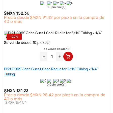
0 Opinione(s)
$MXN 152.36
Precio desde
$MXN 91.42 por pieza en la compra de
40 o más
-20%
Se vende desde 10 pieza(s)
se vende desde 10
−
+
PI211008S John Guest Codo Reductor 5/16" Tubing × 1/4"
Tubing
0 Opinione(s)
$MXN 131.23
Precio desde
$MXN 98.42 por pieza en la compra de
40 o más
$MXN 164.04