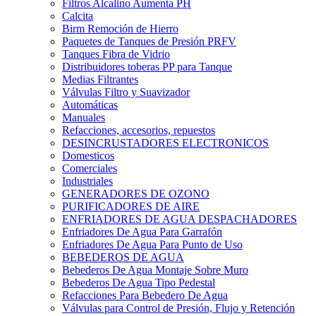
Filtros Alcalino Aumenta PH
Calcita
Birm Remoción de Hierro
Paquetes de Tanques de Presión PRFV
Tanques Fibra de Vidrio
Distribuidores toberas PP para Tanque
Medias Filtrantes
Válvulas Filtro y Suavizador
Automáticas
Manuales
Refacciones, accesorios, repuestos
DESINCRUSTADORES ELECTRONICOS
Domesticos
Comerciales
Industriales
GENERADORES DE OZONO
PURIFICADORES DE AIRE
ENFRIADORES DE AGUA DESPACHADORES
Enfriadores De Agua Para Garrafón
Enfriadores De Agua Para Punto de Uso
BEBEDEROS DE AGUA
Bebederos De Agua Montaje Sobre Muro
Bebederos De Agua Tipo Pedestal
Refacciones Para Bebedero De Agua
Válvulas para Control de Presión, Flujo y Retención