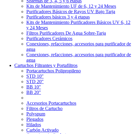
Sistemas de 3, 4, 5 y 6 etapas
Kits de Mantenimiento UF de 6, 12 y 24 Meses
Purificadores Básicos de Rayos UV Bajo Tarja
Purificadores básicos 3 y 4 etapas
Kits de Mantenimiento Purificadores Básicos UV 6, 12
y 24 Meses
Filtros Purificadores De Agua Sobre-Tarja
Purificadores Cerámicos
Conexiones, refacciones, accesorios para purificador de
agua
Conexiones, refacciones, accesorios para purificador de
agua
Cartuchos Filtrantes y Portafiltros
Portacartuchos Polipropileno
STD 10"
STD 20"
BB 10"
BB 20"
Accesorios Portacartuchos
Filtros de Cartucho
Polyspum
Plegados
Hilados
Carbón Activado