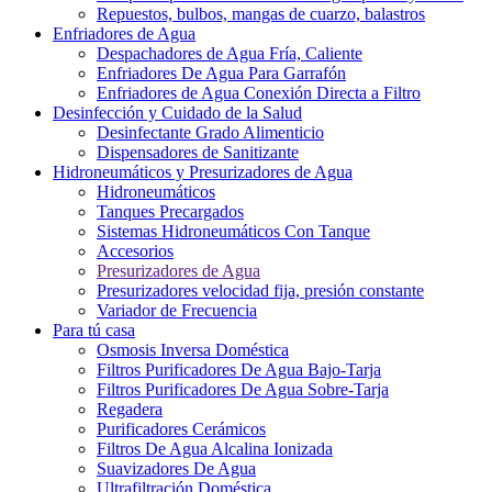
Repuestos, bulbos, mangas de cuarzo, balastros
Enfriadores de Agua
Despachadores de Agua Fría, Caliente
Enfriadores De Agua Para Garrafón
Enfriadores de Agua Conexión Directa a Filtro
Desinfección y Cuidado de la Salud
Desinfectante Grado Alimenticio
Dispensadores de Sanitizante
Hidroneumáticos y Presurizadores de Agua
Hidroneumáticos
Tanques Precargados
Sistemas Hidroneumáticos Con Tanque
Accesorios
Presurizadores de Agua
Presurizadores velocidad fija, presión constante
Variador de Frecuencia
Para tú casa
Osmosis Inversa Doméstica
Filtros Purificadores De Agua Bajo-Tarja
Filtros Purificadores De Agua Sobre-Tarja
Regadera
Purificadores Cerámicos
Filtros De Agua Alcalina Ionizada
Suavizadores De Agua
Ultrafiltración Doméstica