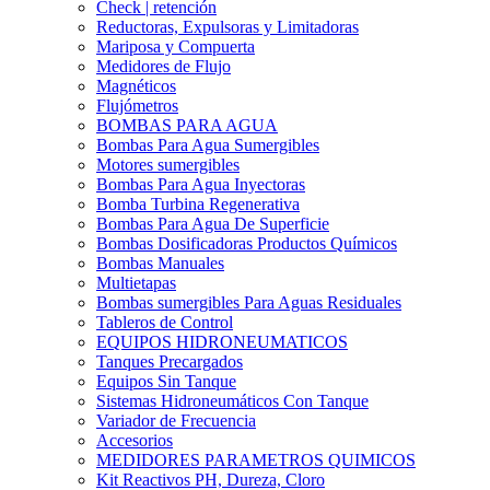
Check | retención
Reductoras, Expulsoras y Limitadoras
Mariposa y Compuerta
Medidores de Flujo
Magnéticos
Flujómetros
BOMBAS PARA AGUA
Bombas Para Agua Sumergibles
Motores sumergibles
Bombas Para Agua Inyectoras
Bomba Turbina Regenerativa
Bombas Para Agua De Superficie
Bombas Dosificadoras Productos Químicos
Bombas Manuales
Multietapas
Bombas sumergibles Para Aguas Residuales
Tableros de Control
EQUIPOS HIDRONEUMATICOS
Tanques Precargados
Equipos Sin Tanque
Sistemas Hidroneumáticos Con Tanque
Variador de Frecuencia
Accesorios
MEDIDORES PARAMETROS QUIMICOS
Kit Reactivos PH, Dureza, Cloro