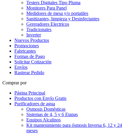
Testers Digitales Tipo Pluma
Monitores Para Panel
Medidores de mesa y/o portatiles
Sanitizantes, limpieza y Desinfectantes
Gereradores Electricos
Tradicionales
Inverter
Nuevos Productos
Promociones
Fabricantes
Formas de Pago
Solicitar Cotización
Envíos
Rastrear Pedido
Comprar por
Página Principal
Productos con Envío Gratis
Purificadores de agua
Osmosis Domésticas
Sistemas de 4, 5 y 6 Etapas
Equipos Alcalinos
Kit mantenimiento para ósmosis Inversa 6, 12 y 24
meses