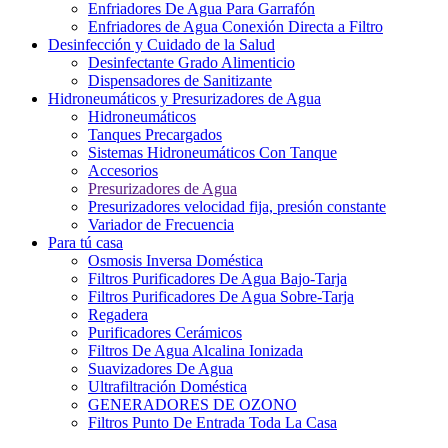
Enfriadores De Agua Para Garrafón
Enfriadores de Agua Conexión Directa a Filtro
Desinfección y Cuidado de la Salud
Desinfectante Grado Alimenticio
Dispensadores de Sanitizante
Hidroneumáticos y Presurizadores de Agua
Hidroneumáticos
Tanques Precargados
Sistemas Hidroneumáticos Con Tanque
Accesorios
Presurizadores de Agua
Presurizadores velocidad fija, presión constante
Variador de Frecuencia
Para tú casa
Osmosis Inversa Doméstica
Filtros Purificadores De Agua Bajo-Tarja
Filtros Purificadores De Agua Sobre-Tarja
Regadera
Purificadores Cerámicos
Filtros De Agua Alcalina Ionizada
Suavizadores De Agua
Ultrafiltración Doméstica
GENERADORES DE OZONO
Filtros Punto De Entrada Toda La Casa