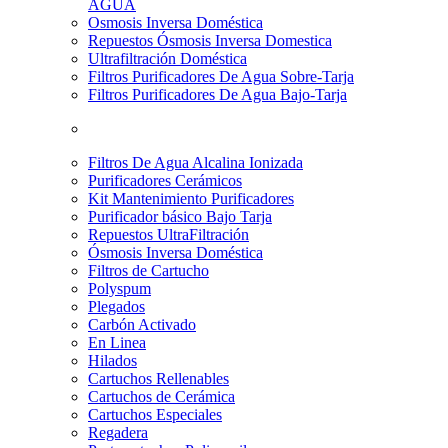
AGUA
Osmosis Inversa Doméstica
Repuestos Ósmosis Inversa Domestica
Ultrafiltración Doméstica
Filtros Purificadores De Agua Sobre-Tarja
Filtros Purificadores De Agua Bajo-Tarja
Filtros De Agua Alcalina Ionizada
Purificadores Cerámicos
Kit Mantenimiento Purificadores
Purificador básico Bajo Tarja
Repuestos UltraFiltración
Ósmosis Inversa Doméstica
Filtros de Cartucho
Polyspum
Plegados
Carbón Activado
En Linea
Hilados
Cartuchos Rellenables
Cartuchos de Cerámica
Cartuchos Especiales
Regadera