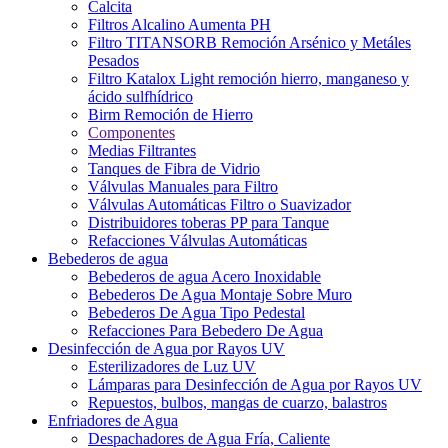
Calcita
Filtros Alcalino Aumenta PH
Filtro TITANSORB Remoción Arsénico y Metáles
Pesados
Filtro Katalox Light remoción hierro, manganeso y
ácido sulfhídrico
Birm Remoción de Hierro
Componentes
Medias Filtrantes
Tanques de Fibra de Vidrio
Válvulas Manuales para Filtro
Válvulas Automáticas Filtro o Suavizador
Distribuidores toberas PP para Tanque
Refacciones Válvulas Automáticas
Bebederos de agua
Bebederos de agua Acero Inoxidable
Bebederos De Agua Montaje Sobre Muro
Bebederos De Agua Tipo Pedestal
Refacciones Para Bebedero De Agua
Desinfección de Agua por Rayos UV
Esterilizadores de Luz UV
Lámparas para Desinfección de Agua por Rayos UV
Repuestos, bulbos, mangas de cuarzo, balastros
Enfriadores de Agua
Despachadores de Agua Fría, Caliente