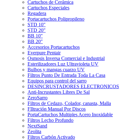
Cartuchos de Cerámica
Cartuchos Especiales
Regadera
Portacartuchos Polipropileno
STD 10"
STD 20"
BB 10"
BB 20"
Accesorios Portacartuchos
Everpure Pentair
Osmosis Inversa Comercial e Industrial
Esterilizadores Luz Ultravioleta UV
Bulbos y mangas cuarzo UV
Filtros Punto De Entrada Toda La Casa
Equipos para control del sarro
DESINCRUSTADORES ELECTRONICOS
Anti-Incrustantes Libres De Sal
ZeroSarro
Filtros de Cedazo, Colador, canasta, Malla
FIltración Manual Por Discos
PortaCartuchos Multiples Acero Inoxidable
Filtros Lecho Profundo
NextSand
Zeolita
Filtros Carbón Activado