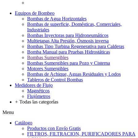
Equipos de Bombeo
Bombas de Agua Horizontales
Bombas de superficie, Domésticas, Comerciales,
Industriales
Bombas Inyectoras para Hidroneumáticos
Multietapas Alta Presión, Ósmosis inversa
Bombas Tipo Turbina Regenerativa para Calderas
Bomba Manual para Pruebas Hidrostáticas
Bombas Sumergibles
Bombas Sumergibles para Pozo y Cisterna
Motores Sumergibles
Bombas de Achique, Aguas Residuales y Lodos
Tableros de Control Bombas
Medidores de Flujo
Magnéticos
Flujómetros
+
Todas las categorías
Menu
Catálogo
Productos con Envío Gratis
FILTROS, FILTRACION, PURIFICADORES PARA