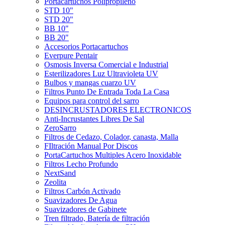
Portacartuchos Polipropileno
STD 10"
STD 20"
BB 10"
BB 20"
Accesorios Portacartuchos
Everpure Pentair
Osmosis Inversa Comercial e Industrial
Esterilizadores Luz Ultravioleta UV
Bulbos y mangas cuarzo UV
Filtros Punto De Entrada Toda La Casa
Equipos para control del sarro
DESINCRUSTADORES ELECTRONICOS
Anti-Incrustantes Libres De Sal
ZeroSarro
Filtros de Cedazo, Colador, canasta, Malla
FIltración Manual Por Discos
PortaCartuchos Multiples Acero Inoxidable
Filtros Lecho Profundo
NextSand
Zeolita
Filtros Carbón Activado
Suavizadores De Agua
Suavizadores de Gabinete
Tren filtrado, Batería de filtración