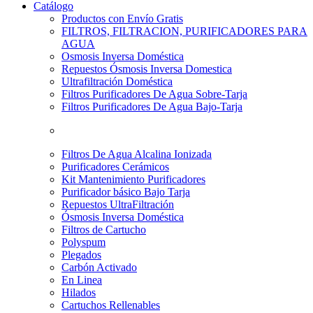
Catálogo
Productos con Envío Gratis
FILTROS, FILTRACION, PURIFICADORES PARA
AGUA
Osmosis Inversa Doméstica
Repuestos Ósmosis Inversa Domestica
Ultrafiltración Doméstica
Filtros Purificadores De Agua Sobre-Tarja
Filtros Purificadores De Agua Bajo-Tarja
Filtros De Agua Alcalina Ionizada
Purificadores Cerámicos
Kit Mantenimiento Purificadores
Purificador básico Bajo Tarja
Repuestos UltraFiltración
Ósmosis Inversa Doméstica
Filtros de Cartucho
Polyspum
Plegados
Carbón Activado
En Linea
Hilados
Cartuchos Rellenables