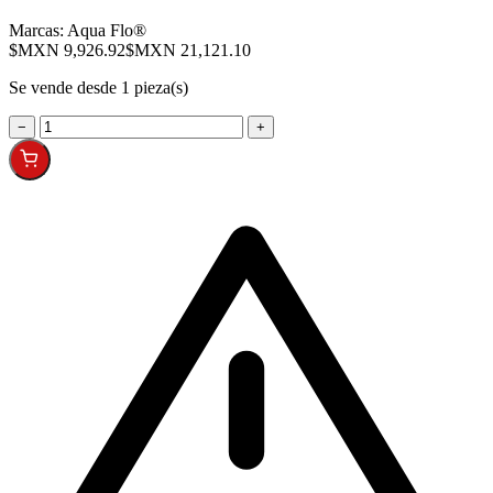
Marcas:
Aqua Flo®
$MXN 9,926.92
$MXN 21,121.10
Se vende desde 1 pieza(s)
−
+