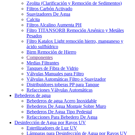
Zeolita (Clarificación y Remoción de Sedimentos)
Filtros Carbón Activado
Suavizadores De Agua
Calcita
Filtros Alcalino Aumenta PH
Filtro TITANSORB Remoción Arsénico y Metáles
Pesados
Filtro Katalox Light remoción hierro, manganeso y
ácido sulfhídrico
Birm Remoción de Hierro
Componentes
Medias Filtrantes
Tanques de Fibra de Vidrio
Válvulas Manuales para Filtro
Válvulas Automáticas Filtro o Suavizador
Distribuidores toberas PP para Tanque
Refacciones Válvulas Automáticas
Bebederos de agua
Bebederos de agua Acero Inoxidable
Bebederos De Agua Montaje Sobre Muro
Bebederos De Agua Tipo Pedestal
Refacciones Para Bebedero De Agua
Desinfección de Agua por Rayos UV
Esterilizadores de Luz UV
Lámparas para Desinfección de Agua por Rayos UV