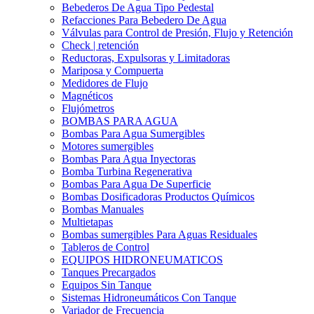
Bebederos De Agua Tipo Pedestal
Refacciones Para Bebedero De Agua
Válvulas para Control de Presión, Flujo y Retención
Check | retención
Reductoras, Expulsoras y Limitadoras
Mariposa y Compuerta
Medidores de Flujo
Magnéticos
Flujómetros
BOMBAS PARA AGUA
Bombas Para Agua Sumergibles
Motores sumergibles
Bombas Para Agua Inyectoras
Bomba Turbina Regenerativa
Bombas Para Agua De Superficie
Bombas Dosificadoras Productos Químicos
Bombas Manuales
Multietapas
Bombas sumergibles Para Aguas Residuales
Tableros de Control
EQUIPOS HIDRONEUMATICOS
Tanques Precargados
Equipos Sin Tanque
Sistemas Hidroneumáticos Con Tanque
Variador de Frecuencia