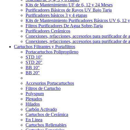
Kits de Mantenimiento UF de 6, 12 y 24 Meses
Purificadores Básicos de Rayos UV Bajo Tarja
Purificadores básicos 3 y 4 etapas
Kits de Mantenimiento Purificadores Básicos UV 6, 12 
Filtros Purificadores De Agua Sobre-Tarja
Purificadores Cerámicos
Conexiones, refacciones, accesorios para purificador de 
Conexiones, refacciones, accesorios para purificador de 
Cartuchos Filtrantes y Portafiltros
Portacartuchos Polipropileno
STD 10"
STD 20"
BB 10"
BB 20"
Accesorios Portacartuchos
Filtros de Cartucho
Polyspum
Plegados
Hilados
Carbón Activado
Cartuchos de Cerámica
En Linea
Cartuchos Rellenables