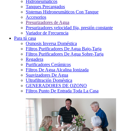
Hidroneumáticos
Tanques Precargados
Sistemas Hidroneumáticos Con Tanque
Accesorios
Presurizadores de Agua
Presurizadores velocidad fija, presión constante
Variador de Frecuencia
Para tú casa
Osmosis Inversa Doméstica
Filtros Purificadores De Agua Bajo-Tarja
Filtros Purificadores De Agua Sobre-Tarja
Regadera
Purificadores Cerámicos
Filtros De Agua Alcalina Ionizada
Suavizadores De Agua
Ultrafiltración Doméstica
GENERADORES DE OZONO
Filtros Punto De Entrada Toda La Casa