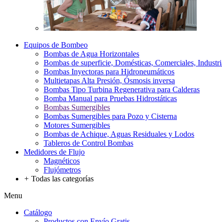
Equipos de Bombeo
Bombas de Agua Horizontales
Bombas de superficie, Domésticas, Comerciales, Industri
Bombas Inyectoras para Hidroneumáticos
Multietapas Alta Presión, Ósmosis inversa
Bombas Tipo Turbina Regenerativa para Calderas
Bomba Manual para Pruebas Hidrostáticas
Bombas Sumergibles
Bombas Sumergibles para Pozo y Cisterna
Motores Sumergibles
Bombas de Achique, Aguas Residuales y Lodos
Tableros de Control Bombas
Medidores de Flujo
Magnéticos
Flujómetros
+
Todas las categorías
Menu
Catálogo
Productos con Envío Gratis