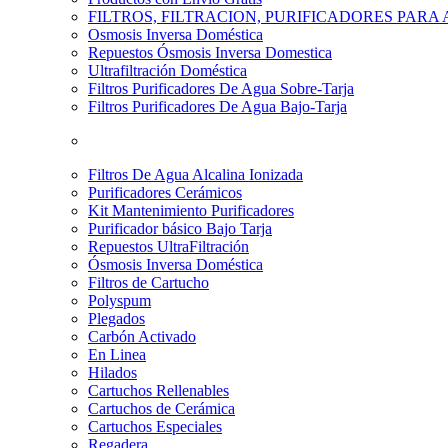
FILTROS, FILTRACION, PURIFICADORES PARA
Osmosis Inversa Doméstica
Repuestos Ósmosis Inversa Domestica
Ultrafiltración Doméstica
Filtros Purificadores De Agua Sobre-Tarja
Filtros Purificadores De Agua Bajo-Tarja
Filtros De Agua Alcalina Ionizada
Purificadores Cerámicos
Kit Mantenimiento Purificadores
Purificador básico Bajo Tarja
Repuestos UltraFiltración
Ósmosis Inversa Doméstica
Filtros de Cartucho
Polyspum
Plegados
Carbón Activado
En Linea
Hilados
Cartuchos Rellenables
Cartuchos de Cerámica
Cartuchos Especiales
Regadera