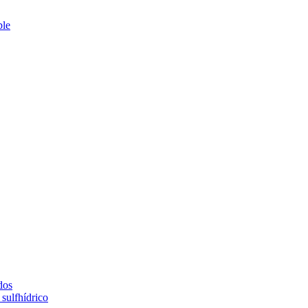
ble
dos
sulfhídrico