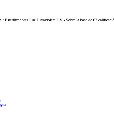
a :
Esterilizadores Luz Ultravioleta UV
- Sobre la base de
62
calificaci
s
agua