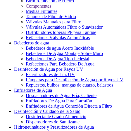
Birm Remoción de Hierro
Componentes
Medias Filtrantes
Tanques de Fibra de Vidrio
Válvulas Manuales para Filtro
Válvulas Automáticas Filtro o Suavizador
Distribuidores toberas PP para Tanque
Refacciones Válvulas Automáticas
Bebederos de agua
Bebederos de agua Acero Inoxidable
Bebederos De Agua Montaje Sobre Muro
Bebederos De Agua Tipo Pedestal
Refacciones Para Bebedero De Agua
Desinfección de Agua por Rayos UV
Esterilizadores de Luz UV
Lámparas para Desinfección de Agua por Rayos UV
Repuestos, bulbos, mangas de cuarzo, balastros
Enfriadores de Agua
Despachadores de Agua Fría, Caliente
Enfriadores De Agua Para Garrafón
Enfriadores de Agua Conexión Directa a Filtro
Desinfección y Cuidado de la Salud
Desinfectante Grado Alimenticio
Dispensadores de Sanitizante
Hidroneumáticos y Presurizadores de Agua