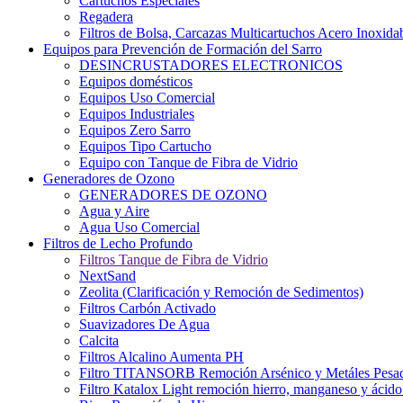
Cartuchos Especiales
Regadera
Filtros de Bolsa, Carcazas Multicartuchos Acero Inoxida
Equipos para Prevención de Formación del Sarro
DESINCRUSTADORES ELECTRONICOS
Equipos domésticos
Equipos Uso Comercial
Equipos Industriales
Equipos Zero Sarro
Equipos Tipo Cartucho
Equipo con Tanque de Fibra de Vidrio
Generadores de Ozono
GENERADORES DE OZONO
Agua y Aire
Agua Uso Comercial
Filtros de Lecho Profundo
Filtros Tanque de Fibra de Vidrio
NextSand
Zeolita (Clarificación y Remoción de Sedimentos)
Filtros Carbón Activado
Suavizadores De Agua
Calcita
Filtros Alcalino Aumenta PH
Filtro TITANSORB Remoción Arsénico y Metáles Pesa
Filtro Katalox Light remoción hierro, manganeso y ácido 