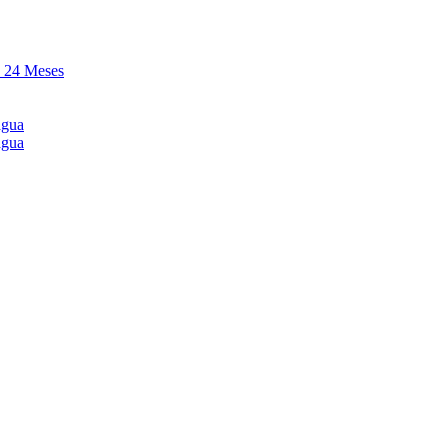
y 24 Meses
agua
agua