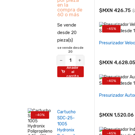
en la
compra de
$MXN 426.75
$
60 o más
Se vende
-45%
Se vende desde 1 
desde 20
−
+
pieza(s)
Presurizador Velo
se vende desde
20
−
+
$MXN 4,628.0
Añadir
al
carrito
-40%
Se vende desde 1 
−
+
Presurizador Auto
Cartucho
$MXN 1,520.06
-40%
SDC-25-
1005
Hydronix
-45%