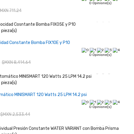
0 Opinione(s)
MXN 711.24
pieza(s)
Añadir al carrito
cidad Constante Bomba FIX10E y P10
0 Opinione(s)
5
$MXN 8,414.64
pieza(s)
Añadir al carrito
mático MINISMART 120 Watts 25 LPM 14.2 psi
0 Opinione(s)
$MXN 2,533.44