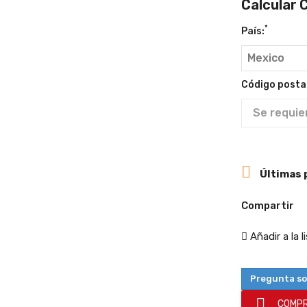
Calcular 
*
País:
Código postal

Últimas 
Compartir
Añadir a la 
Pregunta so

COMPR