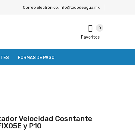
Correo electrónico:
info@tododeagua.mx
0
Favoritos
NTES
FORMAS DE PAGO
zador Velocidad Cosntante
IX05E y P10