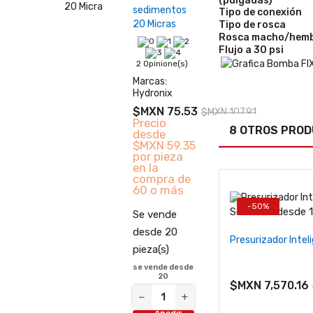
(pulgadas)
sedimentos
Tipo de conexión
20 Micras
Tipo de rosca
Rosca macho/hem
Flujo a 30 psi
2 Opinione(s)
Marcas:
Hydronix
$MXN 75.53
$MXN 107.91
Precio
8 OTROS PROD
desde
$MXN 59.35
por pieza
en la
compra de
60 o más
-50%
Se vende desde 1 
Se vende
−
+
desde 20
Presurizador Inte
pieza(s)
se vende desde
20
$MXN 7,570.16
−
+