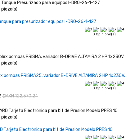
pieza(s)
Añadir al carrito
nque para presurizador equipos I-DRO-26-1-127
0 Opinione(s)
pieza(s)
Añadir al carrito
ex bombas PRISMA25, variador B-DRIVE ALTAMIRA 2 HP 1x230V.
0 Opinione(s)
2
$MXN 122,570.24
pieza(s)
Añadir al carrito
Tarjeta Electrónica para Kit de Presión Modelo PRES 10