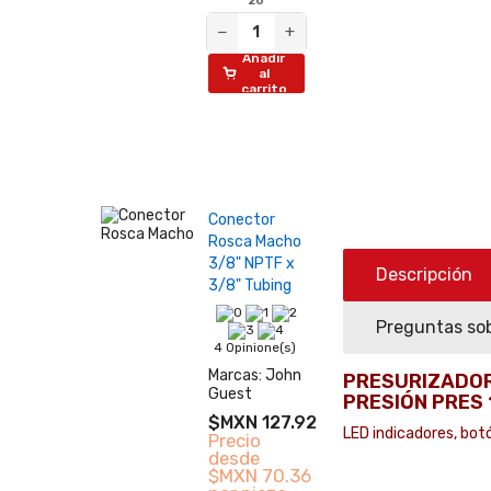
20
−
+
Añadir
al
carrito
Conector
Rosca Macho
3/8" NPTF x
Descripción
3/8" Tubing
Preguntas sob
4 Opinione(s)
Marcas:
John
PRESURIZADOR 
Guest
PRESIÓN PRES 
$MXN 127.92
LED indicadores, bo
Precio
desde
$MXN 70.36