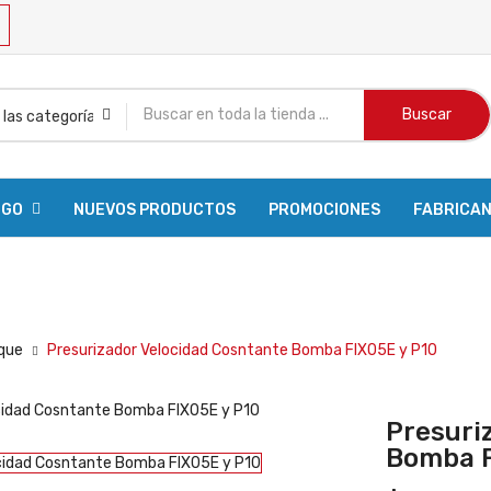
Buscar
OGO
NUEVOS PRODUCTOS
PROMOCIONES
FABRICA
R PEDIDO
nque
Presurizador Velocidad Cosntante Bomba FIX05E y P10
Presuri
Bomba F