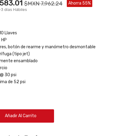
583.01
$MXN 7,962.24
Ahorra 55%
-3 días Hábiles
10 Llaves
2 HP
ores, botón de rearme y manómetro desmontable
fuga (tipo jet)
lmente ensamblado
rcio
 @ 30 psi
ima de 52 psi
Añadir Al Carrito