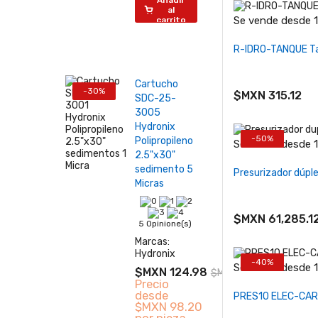
Añadir
al
Se vende desde 1 
carrito
−
+
R-IDRO-TANQUE Ta
Cartucho
-30%
$MXN 315.12
SDC-25-
3005
Hydronix
-50%
Polipropileno
Se vende desde 1 
2.5"x30"
−
+
sedimento 5
Presurizador dúpl
Micras
$MXN 61,285.1
5 Opinione(s)
Marcas:
Hydronix
-40%
Se vende desde 1 
$MXN 124.98
$MXN 178.55
Precio
−
+
desde
PRES10 ELEC-CARD 
$MXN 98.20
por pieza