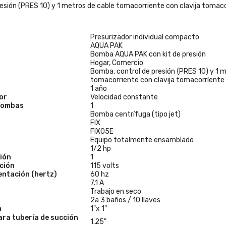
esión (PRES 10) y 1 metros de cable tomacorriente con clavija tomac
Presurizador individual compacto
AQUA PAK
Bomba AQUA PAK con kit de presión
Hogar, Comercio
Bomba, control de presión {PRES 10) y 1 
tomacorriente con clavija tomacorríente
1 año
or
Velocidad constante
bombas
1
Bomba centrífuga (tipo jet)
FIX
FIX05E
Equipo totalmente ensamblado
1/2 hp
ión
1
ación
115 volts
entación (hertz)
60 hz
7.1 A
Trabajo en seco
2a 3 baños / 10 llaves
a
1"x 1"
ra tubería de succión
1.25"