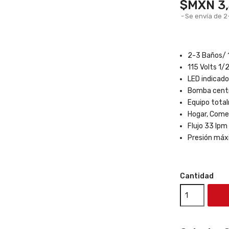
$MXN 3,
Se envía de 2
2-3 Baños/ 
115 Volts 1/
LED indicad
Bomba centrí
Equipo tota
Hogar, Come
Flujo 33 lpm
Presión máx
Cantidad