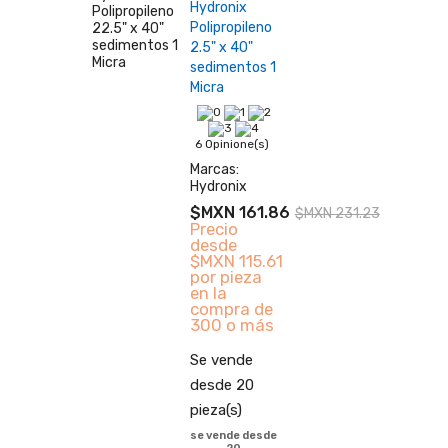
Hydronix
Polipropileno
2.5" x 40"
sedimentos 1
Micra
6 Opinione(s)
Marcas:
Hydronix
$MXN 161.86
$MXN 231.23
Precio
desde
$MXN 115.61
por pieza
en la
compra de
300 o más
Se vende
desde 20
pieza(s)
se vende desde