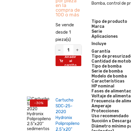
por pieza
Bomba, control de pr
en la
compra de
100 o más
Tipo de producto
Se vende
Marca
Serie
desde 1
Aplicaciones
pieza(s)
Incluye
−
+
Garantía
Tipo de presurizad
Añadir
Cantidad de moto
al
carrito
Tipo de bomba
Serie de bomba
Modelo de bomba
Características
HP nominal
Fases de alimentac
Voltaje de aliment
Cartucho
Frecuencia de alim
-30%
Amperaje
SDC-25-
Protecciones
2020
Uso recomendado
Hydronix
Succión x Descarg
Polipropileno
Diámetro mínimo pa
2.5"x20"