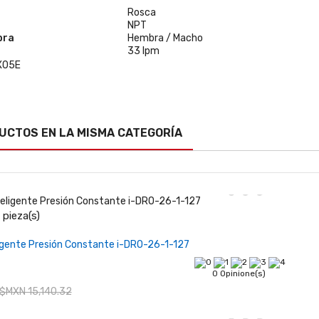
Rosca
NPT
bra
Hembra / Macho
33 Ipm
UCTOS EN LA MISMA CATEGORÍA
pieza(s)
Añadir al carrito
ligente Presión Constante i-DRO-26-1-127
0 Opinione(s)
$MXN 15,140.32