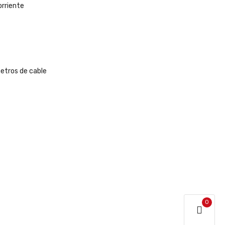
orriente
metros de cable
0