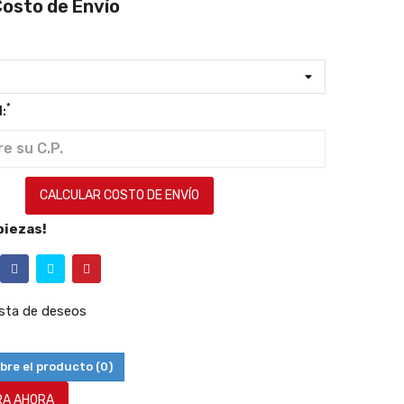
Costo de Envío
*
:
CALCULAR COSTO DE ENVÍO
piezas!
lista de deseos
bre el producto
(0)
A AHORA