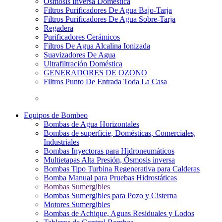
Osmosis Inversa Doméstica
Filtros Purificadores De Agua Bajo-Tarja
Filtros Purificadores De Agua Sobre-Tarja
Regadera
Purificadores Cerámicos
Filtros De Agua Alcalina Ionizada
Suavizadores De Agua
Ultrafiltración Doméstica
GENERADORES DE OZONO
Filtros Punto De Entrada Toda La Casa
Equipos de Bombeo
Bombas de Agua Horizontales
Bombas de superficie, Domésticas, Comerciales,
Industriales
Bombas Inyectoras para Hidroneumáticos
Multietapas Alta Presión, Ósmosis inversa
Bombas Tipo Turbina Regenerativa para Calderas
Bomba Manual para Pruebas Hidrostáticas
Bombas Sumergibles
Bombas Sumergibles para Pozo y Cisterna
Motores Sumergibles
Bombas de Achique, Aguas Residuales y Lodos