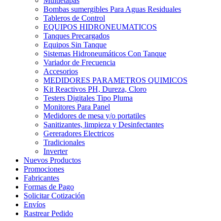
Multietapas
Bombas sumergibles Para Aguas Residuales
Tableros de Control
EQUIPOS HIDRONEUMATICOS
Tanques Precargados
Equipos Sin Tanque
Sistemas Hidroneumáticos Con Tanque
Variador de Frecuencia
Accesorios
MEDIDORES PARAMETROS QUIMICOS
Kit Reactivos PH, Dureza, Cloro
Testers Digitales Tipo Pluma
Monitores Para Panel
Medidores de mesa y/o portatiles
Sanitizantes, limpieza y Desinfectantes
Gereradores Electricos
Tradicionales
Inverter
Nuevos Productos
Promociones
Fabricantes
Formas de Pago
Solicitar Cotización
Envíos
Rastrear Pedido