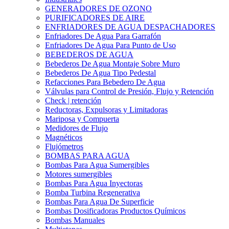
GENERADORES DE OZONO
PURIFICADORES DE AIRE
ENFRIADORES DE AGUA DESPACHADORES
Enfriadores De Agua Para Garrafón
Enfriadores De Agua Para Punto de Uso
BEBEDEROS DE AGUA
Bebederos De Agua Montaje Sobre Muro
Bebederos De Agua Tipo Pedestal
Refacciones Para Bebedero De Agua
Válvulas para Control de Presión, Flujo y Retención
Check | retención
Reductoras, Expulsoras y Limitadoras
Mariposa y Compuerta
Medidores de Flujo
Magnéticos
Flujómetros
BOMBAS PARA AGUA
Bombas Para Agua Sumergibles
Motores sumergibles
Bombas Para Agua Inyectoras
Bomba Turbina Regenerativa
Bombas Para Agua De Superficie
Bombas Dosificadoras Productos Químicos
Bombas Manuales