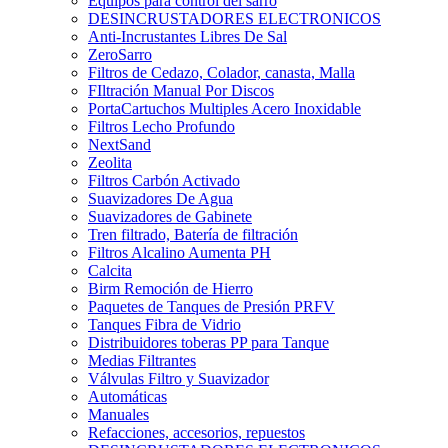
Equipos para control del sarro
DESINCRUSTADORES ELECTRONICOS
Anti-Incrustantes Libres De Sal
ZeroSarro
Filtros de Cedazo, Colador, canasta, Malla
FIltración Manual Por Discos
PortaCartuchos Multiples Acero Inoxidable
Filtros Lecho Profundo
NextSand
Zeolita
Filtros Carbón Activado
Suavizadores De Agua
Suavizadores de Gabinete
Tren filtrado, Batería de filtración
Filtros Alcalino Aumenta PH
Calcita
Birm Remoción de Hierro
Paquetes de Tanques de Presión PRFV
Tanques Fibra de Vidrio
Distribuidores toberas PP para Tanque
Medias Filtrantes
Válvulas Filtro y Suavizador
Automáticas
Manuales
Refacciones, accesorios, repuestos