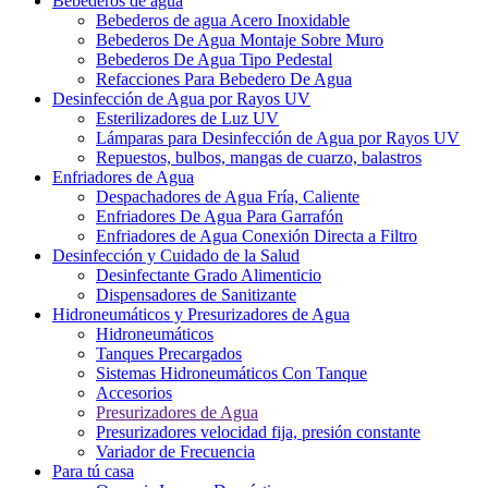
Bebederos de agua
Bebederos de agua Acero Inoxidable
Bebederos De Agua Montaje Sobre Muro
Bebederos De Agua Tipo Pedestal
Refacciones Para Bebedero De Agua
Desinfección de Agua por Rayos UV
Esterilizadores de Luz UV
Lámparas para Desinfección de Agua por Rayos UV
Repuestos, bulbos, mangas de cuarzo, balastros
Enfriadores de Agua
Despachadores de Agua Fría, Caliente
Enfriadores De Agua Para Garrafón
Enfriadores de Agua Conexión Directa a Filtro
Desinfección y Cuidado de la Salud
Desinfectante Grado Alimenticio
Dispensadores de Sanitizante
Hidroneumáticos y Presurizadores de Agua
Hidroneumáticos
Tanques Precargados
Sistemas Hidroneumáticos Con Tanque
Accesorios
Presurizadores de Agua
Presurizadores velocidad fija, presión constante
Variador de Frecuencia
Para tú casa