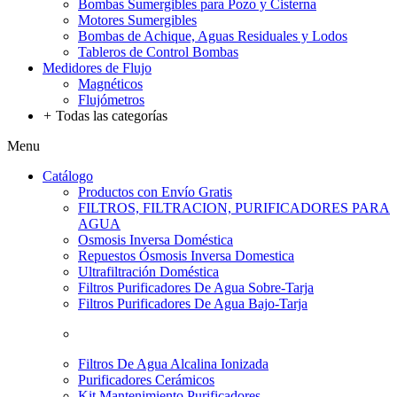
Bombas Sumergibles para Pozo y Cisterna
Motores Sumergibles
Bombas de Achique, Aguas Residuales y Lodos
Tableros de Control Bombas
Medidores de Flujo
Magnéticos
Flujómetros
+
Todas las categorías
Menu
Catálogo
Productos con Envío Gratis
FILTROS, FILTRACION, PURIFICADORES PARA
AGUA
Osmosis Inversa Doméstica
Repuestos Ósmosis Inversa Domestica
Ultrafiltración Doméstica
Filtros Purificadores De Agua Sobre-Tarja
Filtros Purificadores De Agua Bajo-Tarja
Filtros De Agua Alcalina Ionizada
Purificadores Cerámicos
Kit Mantenimiento Purificadores