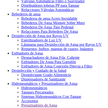
Válvulas Automáticas Filtro o Suavizador
Distribuidores toberas PP para Tanque
Refacciones Válvulas Automáticas
Bebederos de agua
Bebederos de agua Acero Inoxidable
Bebederos De Agua Montaje Sobre Muro
Bebederos De Agua Tipo Pedestal
Refacciones Para Bebedero De Agua
Desinfección de Agua por Rayos UV
Esterilizadores de Luz UV
Lámparas para Desinfección de Agua por Rayos UV
Repuestos, bulbos, mangas de cuarzo, balastros
Enfriadores de Agua
Despachadores de Agua Fría, Caliente
Enfriadores De Agua Para Garrafón
Enfriadores de Agua Conexión Directa a Filtro
Desinfección y Cuidado de la Salud
Desinfectante Grado Alimenticio
Dispensadores de Sanitizante
Hidroneumáticos y Presurizadores de Agua
Hidroneumáticos
Tanques Precargados
Sistemas Hidroneumáticos Con Tanque
Accesorios
Presurizadores de Agua