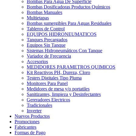
Bombas Para Agua De Superficie
Bombas Dosificadoras Productos Químicos
Bombas Manuales
Multietapas
Bombas sumergibles Para Aguas Residuales
Tableros de Control
EQUIPOS HIDRONEUMATICOS
Tanques Precargados
Equipos Sin Tanque
Sistemas Hidroneumáticos Con Tanque
Variador de Frecuencia
Accesorios
MEDIDORES PARAMETROS QUIMICOS
Kit Reactivos PH, Dureza, Cloro
Testers Digitales Tipo Pluma
Monitores Para Panel
Medidores de mesa y/o portatiles
Sanitizantes, limpieza y Desinfectantes
Gereradores Electricos
Tradicionales
Inverter
Nuevos Productos
Promociones
Fabricantes
Formas de Pago