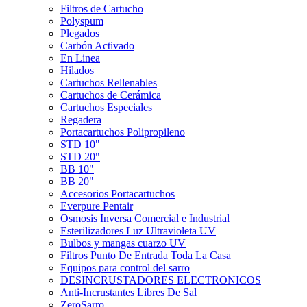
Filtros de Cartucho
Polyspum
Plegados
Carbón Activado
En Linea
Hilados
Cartuchos Rellenables
Cartuchos de Cerámica
Cartuchos Especiales
Regadera
Portacartuchos Polipropileno
STD 10"
STD 20"
BB 10"
BB 20"
Accesorios Portacartuchos
Everpure Pentair
Osmosis Inversa Comercial e Industrial
Esterilizadores Luz Ultravioleta UV
Bulbos y mangas cuarzo UV
Filtros Punto De Entrada Toda La Casa
Equipos para control del sarro
DESINCRUSTADORES ELECTRONICOS
Anti-Incrustantes Libres De Sal
ZeroSarro