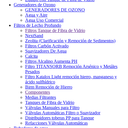
Generadores de Ozono
GENERADORES DE OZONO
Agua y Aire
Agua Uso Comercial
Filtros de Lecho Profundo
Filtros Tanque de Fibra de Vidrio
NextSand
Zeolita (Clarificación y Remoción de Sedimentos)
Filtros Carbón Activado
Suavizadores De Agua
Calcita
Filtros Alcalino Aumenta PH
Filtro TITANSORB Remoción Arsénico y Metáles
Pesados
Filtro Katalox Light remoción hierro, manganeso y
ácido sulfhídrico
Birm Remoción de Hierro
Componentes
Medias Filtrantes
Tanques de Fibra de Vidrio
Válvulas Manuales para Filtro
Válvulas Automáticas Filtro o Suavizador
Distribuidores toberas PP para Tanque
Refacciones Válvulas Automáticas