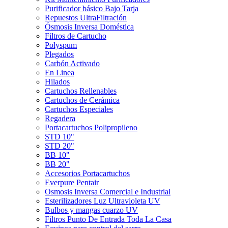
Purificador básico Bajo Tarja
Repuestos UltraFiltración
Ósmosis Inversa Doméstica
Filtros de Cartucho
Polyspum
Plegados
Carbón Activado
En Linea
Hilados
Cartuchos Rellenables
Cartuchos de Cerámica
Cartuchos Especiales
Regadera
Portacartuchos Polipropileno
STD 10"
STD 20"
BB 10"
BB 20"
Accesorios Portacartuchos
Everpure Pentair
Osmosis Inversa Comercial e Industrial
Esterilizadores Luz Ultravioleta UV
Bulbos y mangas cuarzo UV
Filtros Punto De Entrada Toda La Casa