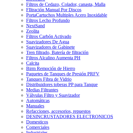
Filtros de Cedazo, Colador, canasta, Malla
FIltración Manual Por Discos
PortaCartuchos Multiples Acero Inoxidable
Filtros Lecho Profundo
NextSand
Zeolita
Filtros Carbón Activado
Suavizadores De Agua
Suavizadores de Gabinete
Tren filtrado, Batería de filtración
Filtros Alcalino Aumenta PH
Calcita
Birm Remoción de Hierro
Paquetes de Tanques de Presión PRFV
Tanques Fibra de Vidrio
Distribuidores toberas PP para Tanque
Medias Filtrantes
Válvulas Filtro y Suavizador
Automáticas
Manuales
Refacciones, accesorios, repuestos
DESINCRUSTADORES ELECTRONICOS
Domesticos
Comerciales
Industriales