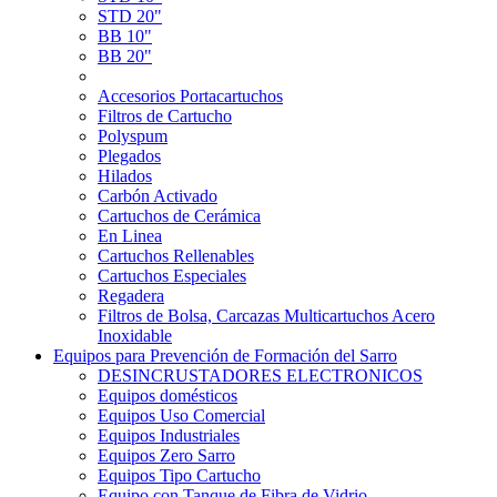
STD 20"
BB 10"
BB 20"
Accesorios Portacartuchos
Filtros de Cartucho
Polyspum
Plegados
Hilados
Carbón Activado
Cartuchos de Cerámica
En Linea
Cartuchos Rellenables
Cartuchos Especiales
Regadera
Filtros de Bolsa, Carcazas Multicartuchos Acero
Inoxidable
Equipos para Prevención de Formación del Sarro
DESINCRUSTADORES ELECTRONICOS
Equipos domésticos
Equipos Uso Comercial
Equipos Industriales
Equipos Zero Sarro
Equipos Tipo Cartucho
Equipo con Tanque de Fibra de Vidrio