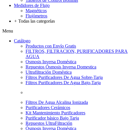
Tableros de Control Bombas
Medidores de Flujo
Magnéticos
Flujómetros
+
Todas las categorías
Menu
Catálogo
Productos con Envío Gratis
FILTROS, FILTRACION, PURIFICADORES PARA
AGUA
Osmosis Inversa Doméstica
Repuestos Ósmosis Inversa Domestica
Ultrafiltración Doméstica
Filtros Purificadores De Agua Sobre-Tarja
Filtros Purificadores De Agua Bajo-Tarja
Filtros De Agua Alcalina Ionizada
Purificadores Cerámicos
Kit Mantenimiento Purificadores
Purificador básico Bajo Tarja
Repuestos UltraFiltración
Ósmosis Inversa Doméstica