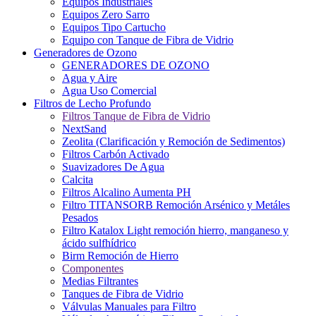
Equipos Industriales
Equipos Zero Sarro
Equipos Tipo Cartucho
Equipo con Tanque de Fibra de Vidrio
Generadores de Ozono
GENERADORES DE OZONO
Agua y Aire
Agua Uso Comercial
Filtros de Lecho Profundo
Filtros Tanque de Fibra de Vidrio
NextSand
Zeolita (Clarificación y Remoción de Sedimentos)
Filtros Carbón Activado
Suavizadores De Agua
Calcita
Filtros Alcalino Aumenta PH
Filtro TITANSORB Remoción Arsénico y Metáles
Pesados
Filtro Katalox Light remoción hierro, manganeso y
ácido sulfhídrico
Birm Remoción de Hierro
Componentes
Medias Filtrantes
Tanques de Fibra de Vidrio
Válvulas Manuales para Filtro