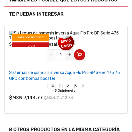
TE PUEDAN INTERESAR
Sólo por Internet
Se vende desde 1 pieza(s)
-39%
−
+
Sistemas de ósmosis inversa Aqua Flo Pro BP Serie 475 75
GPD con bomba booster
5 Opinione(s)
$MXN 7,144.77
$MXN 11,712.74
8 OTROS PRODUCTOS EN LA MISMA CATEGORÍA