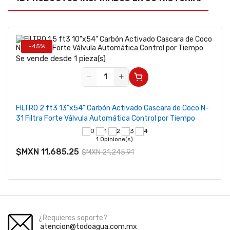
-45%
Se vende desde 1 pieza(s)
−
+
FILTRO 2 ft3 13"x54" Carbón Activado Cascara de Coco N-
31 Filtra Forte Válvula Automática Control por Tiempo
1 Opinione(s)
$MXN 11,685.25
$MXN 21,245.91
¿Requieres soporte?
atencion@todoagua.com.mx