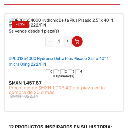
-20%
Se vende desde 1 pieza(s)
−
+
DP001S54000 Hydronix Delta Plus Plisado 2.5" x 40" 1
micra Oring 222/FIN
0 Opinione(s)
$MXN 1,457.87
Precio desde
$MXN 1,093.40 por pieza en la
compra de 20 o más
$MXN 1,822.34
12 PRODUCTOS INSPIRADOS EN SU HISTORIA: