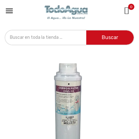
0

Buscar